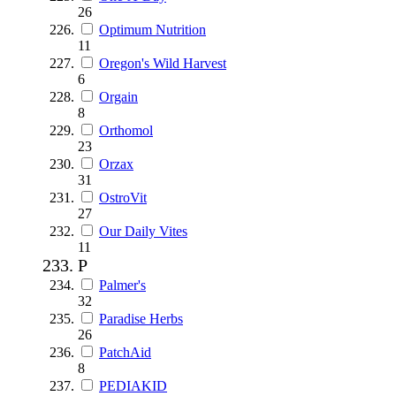
26
Optimum Nutrition
11
Oregon's Wild Harvest
6
Orgain
8
Orthomol
23
Orzax
31
OstroVit
27
Our Daily Vites
11
P
Palmer's
32
Paradise Herbs
26
PatchAid
8
PEDIAKID