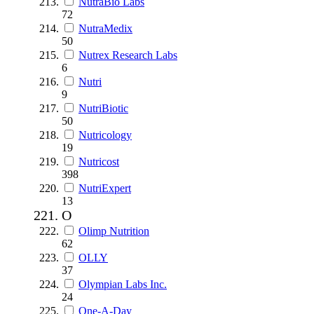
NutraBio Labs
72
NutraMedix
50
Nutrex Research Labs
6
Nutri
9
NutriBiotic
50
Nutricology
19
Nutricost
398
NutriExpert
13
O
Olimp Nutrition
62
OLLY
37
Olympian Labs Inc.
24
One-A-Day