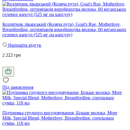
Козлятник лікарський (Козяча рута), Goat's Rue, Motherlove,
Breastfeeding, оптимізація виробництва молока, 60 веганських
гелевих капсул (525 мг на капсулу)
Напишіть відгук
2 222 грн
Під замовлення
Підтримка грудного вигодовування, Більше молока, More
Milk, Special Blend, Motherlove, Breastfeeding, спеціальна
суміш, 118 мл