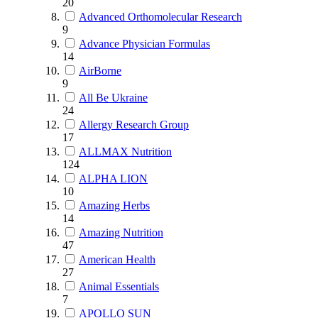
20
Advanced Orthomolecular Research
9
Advance Physician Formulas
14
AirBorne
9
All Be Ukraine
24
Allergy Research Group
17
ALLMAX Nutrition
124
ALPHA LION
10
Amazing Herbs
14
Amazing Nutrition
47
American Health
27
Animal Essentials
7
APOLLO SUN