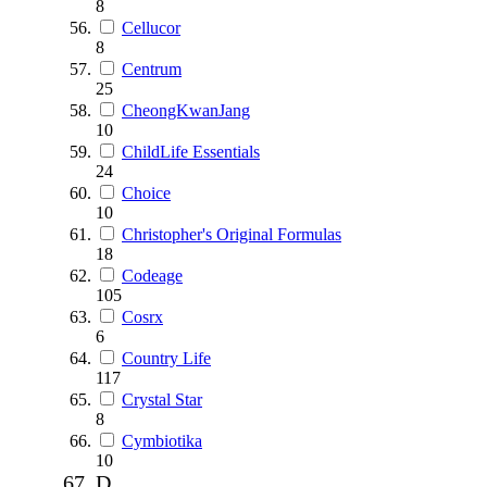
8
Cellucor
8
Centrum
25
CheongKwanJang
10
ChildLife Essentials
24
Choice
10
Christopher's Original Formulas
18
Codeage
105
Cosrx
6
Country Life
117
Crystal Star
8
Cymbiotika
10
D