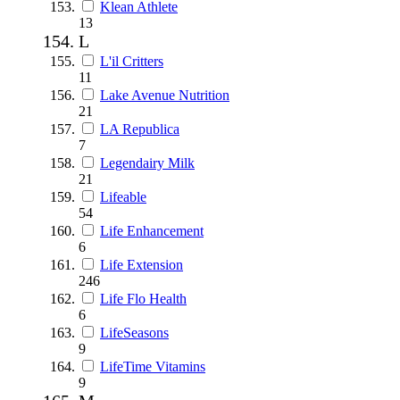
Klean Athlete
13
L
L'il Critters
11
Lake Avenue Nutrition
21
LA Republica
7
Legendairy Milk
21
Lifeable
54
Life Enhancement
6
Life Extension
246
Life Flo Health
6
LifeSeasons
9
LifeTime Vitamins
9