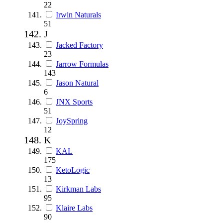
22
Irwin Naturals
51
J
Jacked Factory
23
Jarrow Formulas
143
Jason Natural
6
JNX Sports
51
JoySpring
12
K
KAL
175
KetoLogic
13
Kirkman Labs
95
Klaire Labs
90