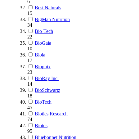
6
Best Naturals
15
BigMan Nutrition
34
Bio-Tech
22
BioGaia
10
Biola
17
Biophix
23
BioRay Inc.
14
BioSchwartz
18
BioTech
45
Biotics Research
74
Biotus
95
Bluebonnet Nutrition