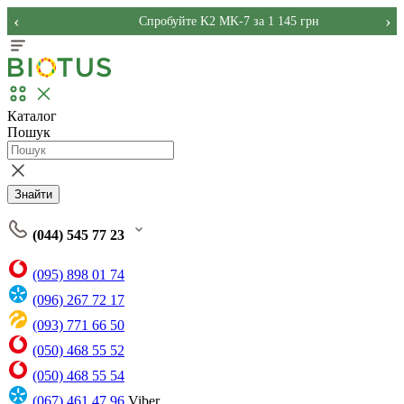
‹
›
Спробуйте K2 MK-7 за 1 145 грн
Каталог
Пошук
Знайти
(044) 545 77 23
(095) 898 01 74
(096) 267 72 17
(093) 771 66 50
(050) 468 55 52
(050) 468 55 54
(067) 461 47 96
Viber