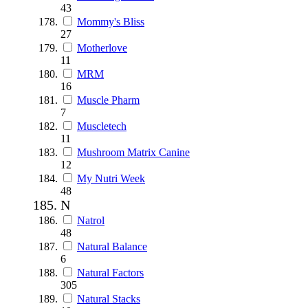
43
Mommy's Bliss
27
Motherlove
11
MRM
16
Muscle Pharm
7
Muscletech
11
Mushroom Matrix Canine
12
My Nutri Week
48
N
Natrol
48
Natural Balance
6
Natural Factors
305
Natural Stacks