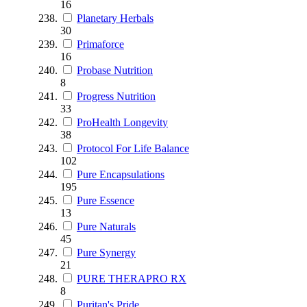
16
Planetary Herbals
30
Primaforce
16
Probase Nutrition
8
Progress Nutrition
33
ProHealth Longevity
38
Protocol For Life Balance
102
Pure Encapsulations
195
Pure Essence
13
Pure Naturals
45
Pure Synergy
21
PURE THERAPRO RX
8
Puritan's Pride