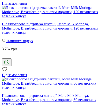
Під замовлення
Післяпологова підтримка лактації, More Milk Moringa,
Motherlove, Breastfeeding, з листям моринги, 120 веганських
гелевих капсул
Напишіть відгук
3 704 грн
Під замовлення
Післяпологова підтримка лактації, More Milk Moringa,
Motherlove, Breastfeeding, з листям моринги, 60 веганських
гелевих капсул