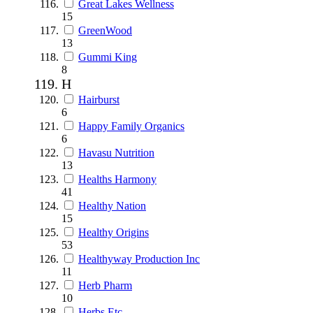
Great Lakes Wellness
15
GreenWood
13
Gummi King
8
H
Hairburst
6
Happy Family Organics
6
Havasu Nutrition
13
Healths Harmony
41
Healthy Nation
15
Healthy Origins
53
Healthyway Production Inc
11
Herb Pharm
10
Herbs Etc.