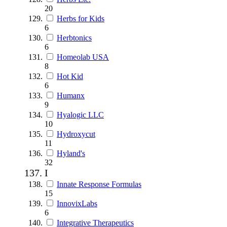
20
Herbs for Kids
6
Herbtonics
6
Homeolab USA
8
Hot Kid
6
Humanx
9
Hyalogic LLC
10
Hydroxycut
11
Hyland's
32
I
Innate Response Formulas
15
InnovixLabs
6
Integrative Therapeutics