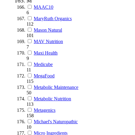
M
MAAC10
6
MaryRuth Organics
112
Mason Natural
101
MAV Nutrition
7
Maxi Health
9
Medicube
11
MegaFood
115
Metabolic Maintenance
50
Metabolic Nutrition
113
Metagenics
158
Michael's Naturopathic
10
Micro Ingredients