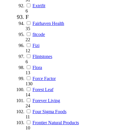
Extrifit
6
F
Fairhaven Health
35
fitcode
22
Fizi
12
Flintstones
6
Flora
13
Force Factor
130
Forest Leaf
14
Forever Living
24
Four Sigma Foods
11
Frontier Natural Products
10