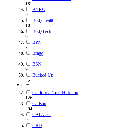
181
BNRG
9
BodyHealth
10
BodyTech
9
BPN
8
Bragg
8
BSN
9
Bucked Up
45
C
California Gold Nutrition
126
Carlson
294
CATALO
9
CBD