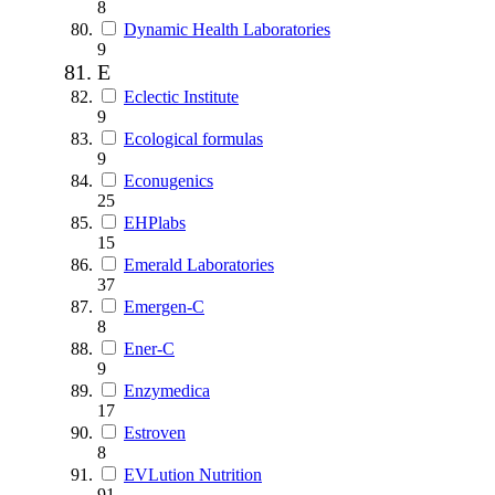
8
Dynamic Health Laboratories
9
E
Eclectic Institute
9
Ecological formulas
9
Econugenics
25
EHPlabs
15
Emerald Laboratories
37
Emergen-C
8
Ener-C
9
Enzymedica
17
Estroven
8
EVLution Nutrition
91