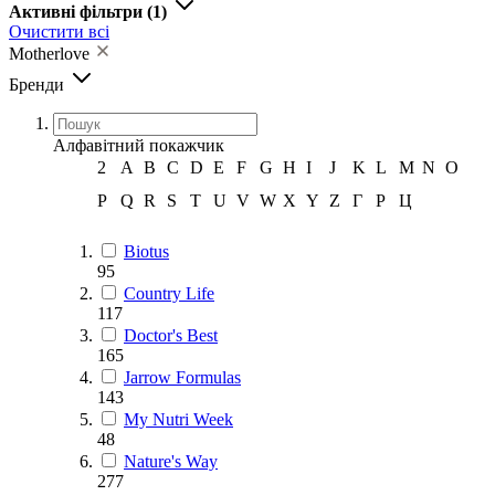
Активні фільтри
(1)
Очистити всі
Motherlove
Бренди
Алфавітний покажчик
2
A
B
C
D
E
F
G
H
I
J
K
L
M
N
O
P
Q
R
S
T
U
V
W
X
Y
Z
Г
Р
Ц
Biotus
95
Country Life
117
Doctor's Best
165
Jarrow Formulas
143
My Nutri Week
48
Nature's Way
277