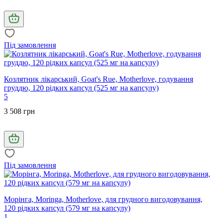
Під замовлення
Козлятник лікарський, Goat's Rue, Motherlove, годування
груддю, 120 рідких капсул (525 мг на капсулу)
5
3 508 грн
Під замовлення
Морінга, Moringa, Motherlove, для грудного вигодовування,
120 рідких капсул (579 мг на капсулу)
1