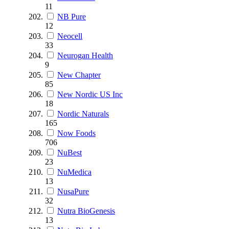
11
NB Pure
12
Neocell
33
Neurogan Health
9
New Chapter
85
New Nordic US Inc
18
Nordic Naturals
165
Now Foods
706
NuBest
23
NuMedica
13
NusaPure
32
Nutra BioGenesis
13