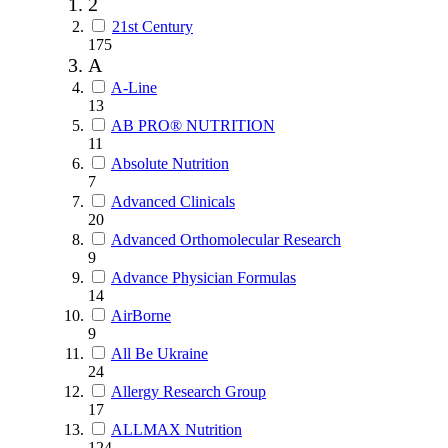
2
21st Century
175
A
A-Line
13
AB PRO® NUTRITION
11
Absolute Nutrition
7
Advanced Clinicals
20
Advanced Orthomolecular Research
9
Advance Physician Formulas
14
AirBorne
9
All Be Ukraine
24
Allergy Research Group
17
ALLMAX Nutrition
124