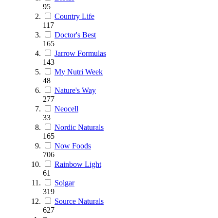
95
Country Life
117
Doctor's Best
165
Jarrow Formulas
143
My Nutri Week
48
Nature's Way
277
Neocell
33
Nordic Naturals
165
Now Foods
706
Rainbow Light
61
Solgar
319
Source Naturals
627