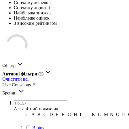
Спочатку дешевші
Спочатку дорожчі
Найбільша знижка
Найбільше оцінок
З високим рейтингом
Фільтр
Активні фільтри
(1)
Очистити всі
Live Conscious
Бренди
Алфавітний покажчик
2
A
B
C
D
E
F
G
H
I
J
K
L
M
N
O
P
Biotus