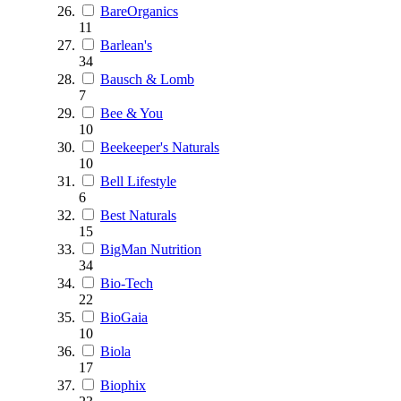
BareOrganics
11
Barlean's
34
Bausch & Lomb
7
Bee & You
10
Beekeeper's Naturals
10
Bell Lifestyle
6
Best Naturals
15
BigMan Nutrition
34
Bio-Tech
22
BioGaia
10
Biola
17
Biophix