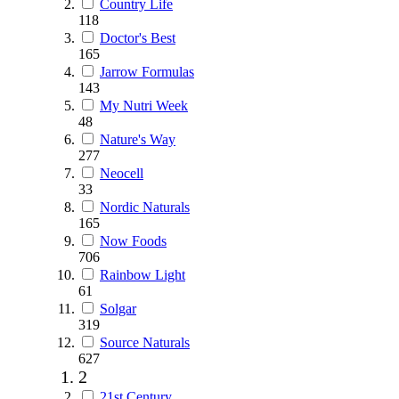
Country Life
118
Doctor's Best
165
Jarrow Formulas
143
My Nutri Week
48
Nature's Way
277
Neocell
33
Nordic Naturals
165
Now Foods
706
Rainbow Light
61
Solgar
319
Source Naturals
627
2
21st Century