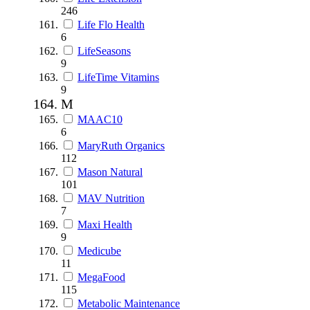
246
Life Flo Health
6
LifeSeasons
9
LifeTime Vitamins
9
M
MAAC10
6
MaryRuth Organics
112
Mason Natural
101
MAV Nutrition
7
Maxi Health
9
Medicube
11
MegaFood
115
Metabolic Maintenance