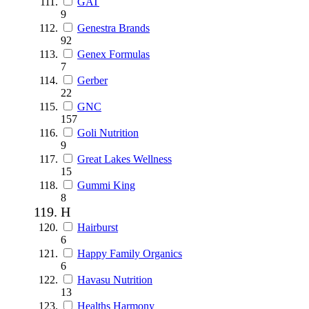
GAT
9
Genestra Brands
92
Genex Formulas
7
Gerber
22
GNC
157
Goli Nutrition
9
Great Lakes Wellness
15
Gummi King
8
H
Hairburst
6
Happy Family Organics
6
Havasu Nutrition
13
Healths Harmony