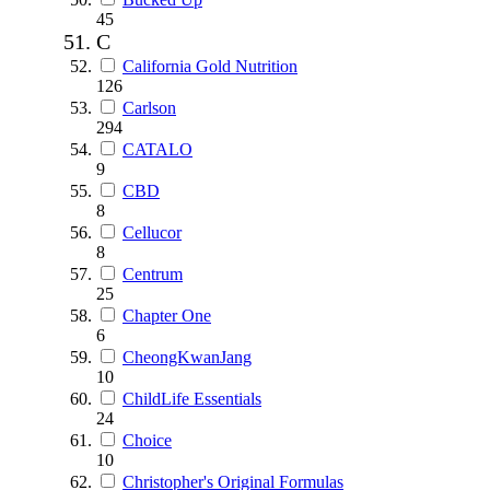
45
C
California Gold Nutrition
126
Carlson
294
CATALO
9
CBD
8
Cellucor
8
Centrum
25
Chapter One
6
CheongKwanJang
10
ChildLife Essentials
24
Choice
10
Christopher's Original Formulas