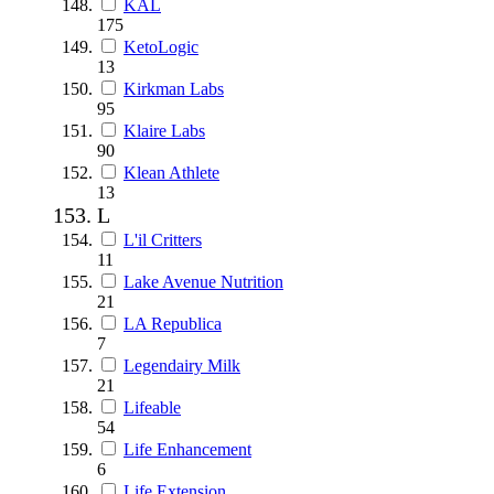
KAL
175
KetoLogic
13
Kirkman Labs
95
Klaire Labs
90
Klean Athlete
13
L
L'il Critters
11
Lake Avenue Nutrition
21
LA Republica
7
Legendairy Milk
21
Lifeable
54
Life Enhancement
6
Life Extension