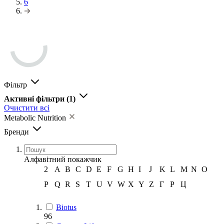
6
Фільтр
Активні фільтри
(1)
Очистити всі
Metabolic Nutrition
Бренди
Алфавітний покажчик
2
A
B
C
D
E
F
G
H
I
J
K
L
M
N
O
P
Q
R
S
T
U
V
W
X
Y
Z
Г
Р
Ц
Biotus
96