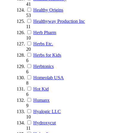
41
Healthy Origins
53
Healthyway Production Inc
11
Herb Pharm
10
Herbs Etc.
20
Herbs for Kids
6
Herbtonics
6
Homeolab USA
8
Hot Kid
6
Humanx
9
Hyalogic LLC
10
Hydroxycut
11