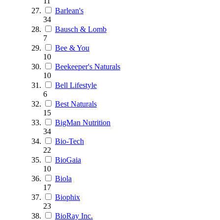
11
Barlean's
34
Bausch & Lomb
7
Bee & You
10
Beekeeper's Naturals
10
Bell Lifestyle
6
Best Naturals
15
BigMan Nutrition
34
Bio-Tech
22
BioGaia
10
Biola
17
Biophix
23
BioRay Inc.