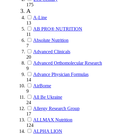
175
A
A-Line
13
AB PRO® NUTRITION
11
Absolute Nutrition
7
Advanced Clinicals
20
Advanced Orthomolecular Research
9
Advance Physician Formulas
14
AirBorne
9
All Be Ukraine
24
Allergy Research Group
17
ALLMAX Nutrition
124
ALPHA LION