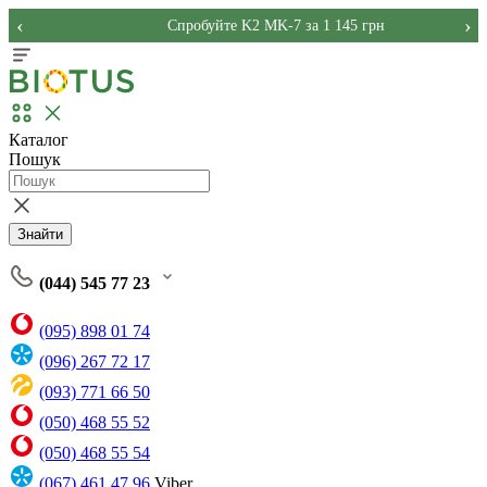
‹
›
Спробуйте K2 MK-7 за 1 145 грн
Каталог
Пошук
Знайти
(044) 545 77 23
(095) 898 01 74
(096) 267 72 17
(093) 771 66 50
(050) 468 55 52
(050) 468 55 54
(067) 461 47 96
Viber