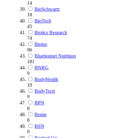
14
BioSchwartz
18
BioTech
45
Biotics Research
74
Biotus
96
Bluebonnet Nutrition
181
BNRG
9
BodyHealth
10
BodyTech
9
BPN
8
Bragg
8
BSN
9
Bucked Up