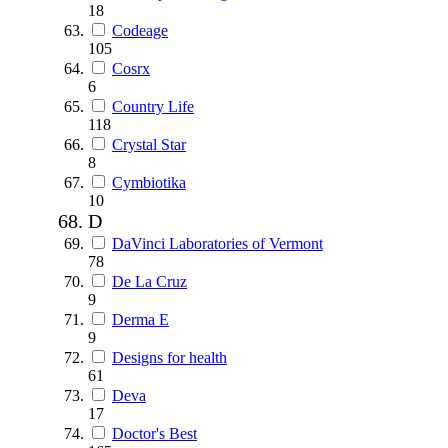
18
Codeage
105
Cosrx
6
Country Life
118
Crystal Star
8
Cymbiotika
10
D
DaVinci Laboratories of Vermont
78
De La Cruz
9
Derma E
9
Designs for health
61
Deva
17
Doctor's Best