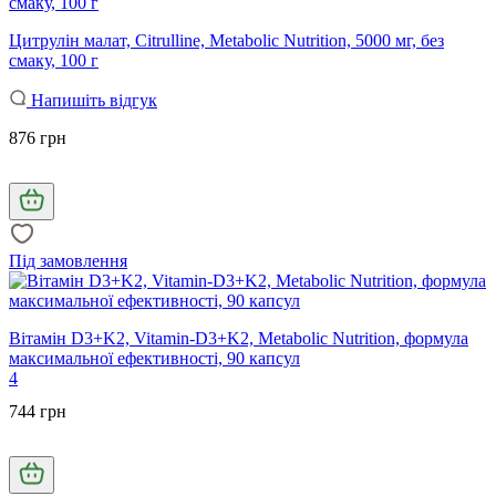
Цитрулін малат, Citrulline, Metabolic Nutrition, 5000 мг, без
смаку, 100 г
Напишіть відгук
876 грн
Під замовлення
Вітамін D3+K2, Vitamin-D3+K2, Metabolic Nutrition, формула
максимальної ефективності, 90 капсул
4
744 грн