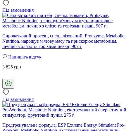
Під замовлення
Сироватковий протеїн, спеціалізований, Protizyme, Metabolic
Nutrition, нарощує м'язову масу та прискорює метаболізм,
печиво з олією та горіхами пекан, 907 г
Напишіть відгук
3 625 грн
Під замовлення
Предтренувальна формула, ESP Extreme Energy Stimulant Pre-
Workout, Metabolic Nutrition, екстремальний енергетичний