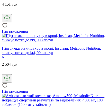
4 151 грн
Під замовлення
Підтримка рівня цукру в крові, Insulean, Metabolic Nutrition,
знижує потяг до їжі, 90 капсул
6
2 504 грн
Під замовлення