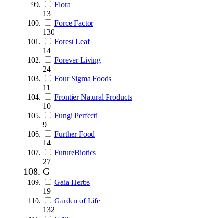
Flora
13
Force Factor
130
Forest Leaf
14
Forever Living
24
Four Sigma Foods
11
Frontier Natural Products
10
Fungi Perfecti
9
Further Food
14
FutureBiotics
27
G
Gaia Herbs
19
Garden of Life
132