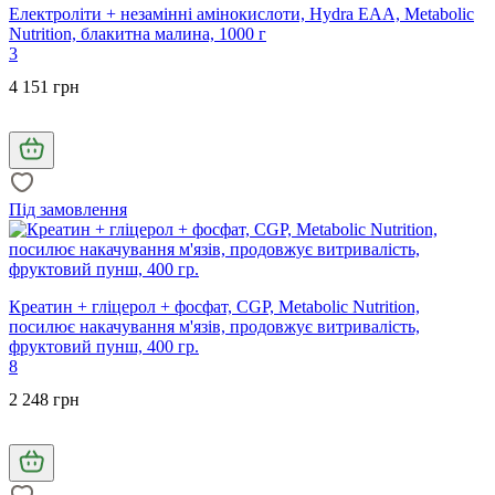
Електроліти + незамінні амінокислоти, Hydra EAA, Metabolic
Nutrition, блакитна малина, 1000 г
3
4 151 грн
Під замовлення
Креатин + гліцерол + фосфат, CGP, Metabolic Nutrition,
посилює накачування м'язів, продовжує витривалість,
фруктовий пунш, 400 гр.
8
2 248 грн