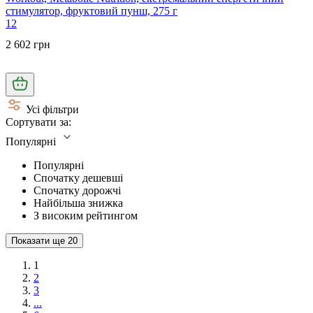
стимулятор, фруктовий пунш, 275 г
12
2 602 грн
Усі фільтри
Сортувати за:
Популярні
Популярні
Спочатку дешевші
Спочатку дорожчі
Найбільша знижка
З високим рейтингом
Показати ще
20
1
2
3
...