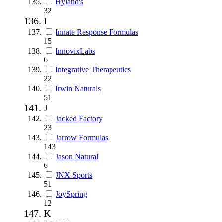
Hyland's
32
I
Innate Response Formulas
15
InnovixLabs
6
Integrative Therapeutics
22
Irwin Naturals
51
J
Jacked Factory
23
Jarrow Formulas
143
Jason Natural
6
JNX Sports
51
JoySpring
12
K