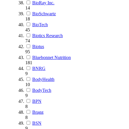
BioRay Inc.
14
BioSchwartz
18
BioTech
45
Biotics Research
74
Biotus
95
Bluebonnet Nutrition
181
BNRG
9
BodyHealth
10
BodyTech
9
BPN
8
Bragg
8
BSN
9