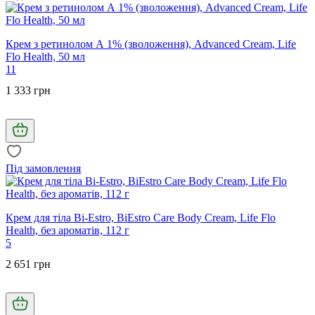
Крем з ретинолом А 1% (зволоження), Advanced Cream, Life
Flo Health, 50 мл
11
1 333 грн
Під замовлення
Крем для тіла Bi-Estro, BiEstro Care Body Cream, Life Flo
Health, без ароматів, 112 г
5
2 651 грн