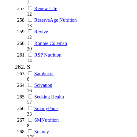
7
Renew Life
12
ReserveAge Nutrition
13
Revive
12
Ronnie Coleman
20
RSP Nutrition
14
S
Sambucol
6
Scivation
16
Seeking Health
57
SmartyPants
33
SMNutrition
8
Solaray