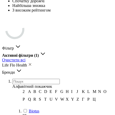
Спочатку дорожчі
Найбільша знижка
З високим рейтингом
Фільтр
Активні фільтри
(1)
Очистити всі
Life Flo Health
Бренди
Алфавітний покажчик
2
A
B
C
D
E
F
G
H
I
J
K
L
M
N
O
P
Q
R
S
T
U
V
W
X
Y
Z
Г
Р
Ц
Biotus