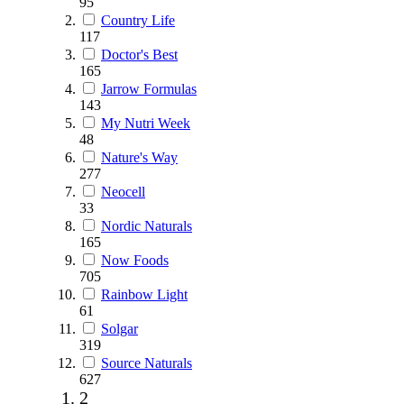
95
Country Life
117
Doctor's Best
165
Jarrow Formulas
143
My Nutri Week
48
Nature's Way
277
Neocell
33
Nordic Naturals
165
Now Foods
705
Rainbow Light
61
Solgar
319
Source Naturals
627
2