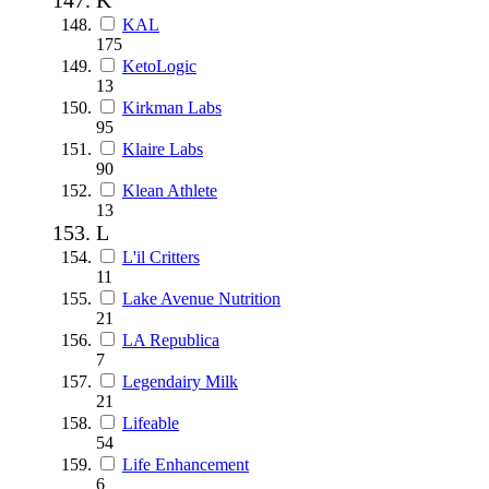
KAL
175
KetoLogic
13
Kirkman Labs
95
Klaire Labs
90
Klean Athlete
13
L
L'il Critters
11
Lake Avenue Nutrition
21
LA Republica
7
Legendairy Milk
21
Lifeable
54
Life Enhancement
6