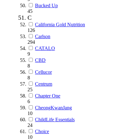
Bucked Up
45
C
California Gold Nutrition
126
Carlson
294
CATALO
9
CBD
8
Cellucor
8
Centrum
25
Chapter One
6
CheongKwanJang
10
ChildLife Essentials
24
Choice
10