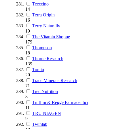
Teeccino
14
Terra Origin
16
Terry Naturally
19
The Vitamin Shoppe
179
Thompson
18
Thorne Research
139
Toniiq
20
Trace Minerals Research
71
Trec Nutrition
8
Truffini & Regge Farmaceutici
11
TRU NIAGEN
9
Twinlab