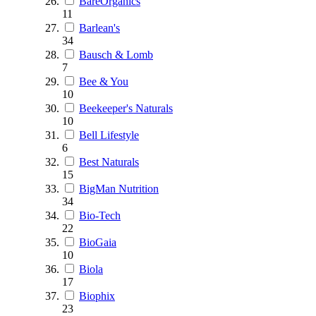
BareOrganics
11
Barlean's
34
Bausch & Lomb
7
Bee & You
10
Beekeeper's Naturals
10
Bell Lifestyle
6
Best Naturals
15
BigMan Nutrition
34
Bio-Tech
22
BioGaia
10
Biola
17
Biophix
23