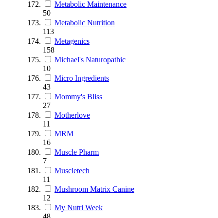
Metabolic Maintenance
50
Metabolic Nutrition
113
Metagenics
158
Michael's Naturopathic
10
Micro Ingredients
43
Mommy's Bliss
27
Motherlove
11
MRM
16
Muscle Pharm
7
Muscletech
11
Mushroom Matrix Canine
12
My Nutri Week
48