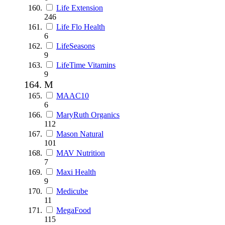
Life Extension
246
Life Flo Health
6
LifeSeasons
9
LifeTime Vitamins
9
M
MAAC10
6
MaryRuth Organics
112
Mason Natural
101
MAV Nutrition
7
Maxi Health
9
Medicube
11
MegaFood
115