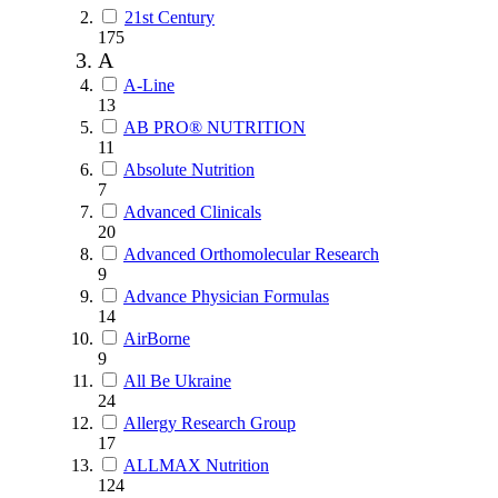
21st Century
175
A
A-Line
13
AB PRO® NUTRITION
11
Absolute Nutrition
7
Advanced Clinicals
20
Advanced Orthomolecular Research
9
Advance Physician Formulas
14
AirBorne
9
All Be Ukraine
24
Allergy Research Group
17
ALLMAX Nutrition
124