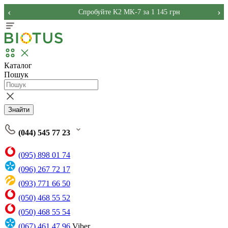
‹
›
Спробуйте K2 MK-7 за 1 145 грн
Каталог
Пошук
Знайти
(044) 545 77 23
(095) 898 01 74
(096) 267 72 17
(093) 771 66 50
(050) 468 55 52
(050) 468 55 54
(067) 461 47 96
Viber