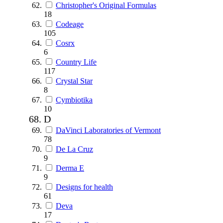
Christopher's Original Formulas
18
Codeage
105
Cosrx
6
Country Life
117
Crystal Star
8
Cymbiotika
10
D
DaVinci Laboratories of Vermont
78
De La Cruz
9
Derma E
9
Designs for health
61
Deva
17