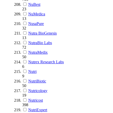
NuBest
23
NuMedica
13
NusaPure
32
Nutra BioGenesis
13
NutraBio Labs
72
NutraMedix
50
Nutrex Research Labs
6
Nutri
9
NutriBiotic
50
Nutricology
19
Nutricost
398
NutriExpert