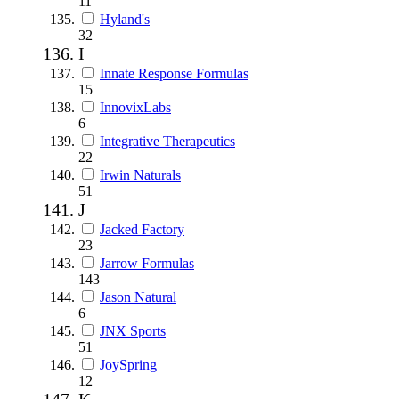
11
Hyland's
32
I
Innate Response Formulas
15
InnovixLabs
6
Integrative Therapeutics
22
Irwin Naturals
51
J
Jacked Factory
23
Jarrow Formulas
143
Jason Natural
6
JNX Sports
51
JoySpring
12
K