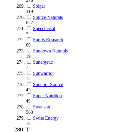
276
Solgar
319
Source Naturals
627
Specchiasol
7
Sports Research
69
Sundown Naturals
19
Sunergetic
7
Sunwarrior
12
Superior Source
43
Super Nutrition
49
Swanson
563
Swiss Energy
18
T