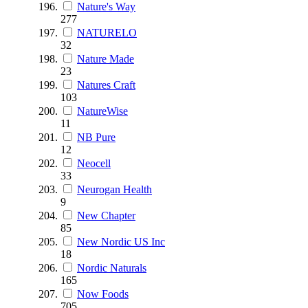
Nature's Way
277
NATURELO
32
Nature Made
23
Natures Craft
103
NatureWise
11
NB Pure
12
Neocell
33
Neurogan Health
9
New Chapter
85
New Nordic US Inc
18
Nordic Naturals
165
Now Foods
705