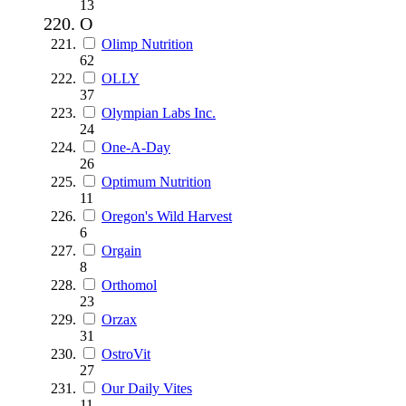
13
O
Olimp Nutrition
62
OLLY
37
Olympian Labs Inc.
24
One-A-Day
26
Optimum Nutrition
11
Oregon's Wild Harvest
6
Orgain
8
Orthomol
23
Orzax
31
OstroVit
27
Our Daily Vites
11