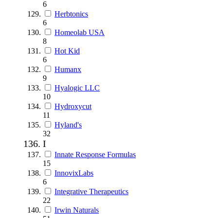
6
Herbtonics
6
Homeolab USA
8
Hot Kid
6
Humanx
9
Hyalogic LLC
10
Hydroxycut
11
Hyland's
32
I
Innate Response Formulas
15
InnovixLabs
6
Integrative Therapeutics
22
Irwin Naturals