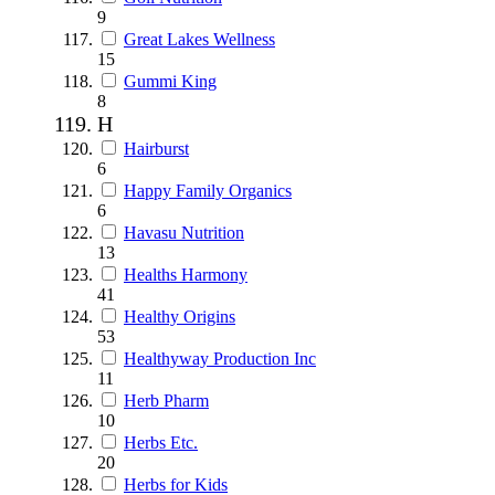
9
Great Lakes Wellness
15
Gummi King
8
H
Hairburst
6
Happy Family Organics
6
Havasu Nutrition
13
Healths Harmony
41
Healthy Origins
53
Healthyway Production Inc
11
Herb Pharm
10
Herbs Etc.
20
Herbs for Kids