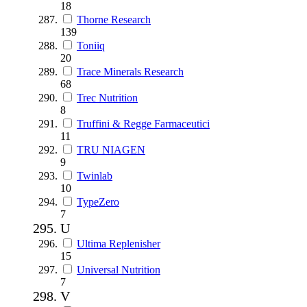
18
Thorne Research
139
Toniiq
20
Trace Minerals Research
68
Trec Nutrition
8
Truffini & Regge Farmaceutici
11
TRU NIAGEN
9
Twinlab
10
TypeZero
7
U
Ultima Replenisher
15
Universal Nutrition
7
V