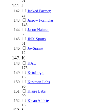
51
J
Jacked Factory
23
Jarrow Formulas
143
Jason Natural
6
JNX Sports
51
JoySpring
12
K
KAL
175
KetoLogic
13
Kirkman Labs
95
Klaire Labs
90
Klean Athlete
13
L