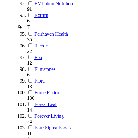
EVLution Nutrition
91
Extrifit
6
F
Fairhaven Health
35
fitcode
22
Fizi
12
Flintstones
6
Flora
13
Force Factor
130
Forest Leaf
14
Forever Living
24
Four Sigma Foods
11