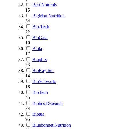
Best Naturals
15
BigMan Nutrition
34
Bio-Tech
22
BioGaia
10
Biola
17
Biophix
23
BioRay Inc.
14
BioSchwartz
18
BioTech
45
Biotics Research
74
Biotus
95
Bluebonnet Nutrition