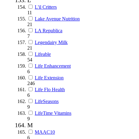
L'il Critters
11
Lake Avenue Nutrition
21
LA Republica
7
Legendairy Milk
21
Lifeable
54
Life Enhancement
6
Life Extension
246
Life Flo Health
6
LifeSeasons
9
LifeTime Vitamins
9
M
MAAC10
6