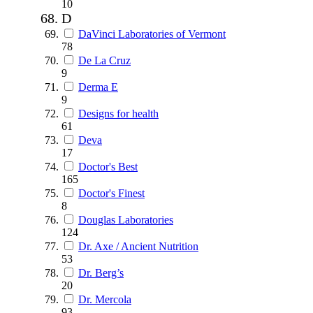
10
D
DaVinci Laboratories of Vermont
78
De La Cruz
9
Derma E
9
Designs for health
61
Deva
17
Doctor's Best
165
Doctor's Finest
8
Douglas Laboratories
124
Dr. Axe / Ancient Nutrition
53
Dr. Berg’s
20
Dr. Mercola
93