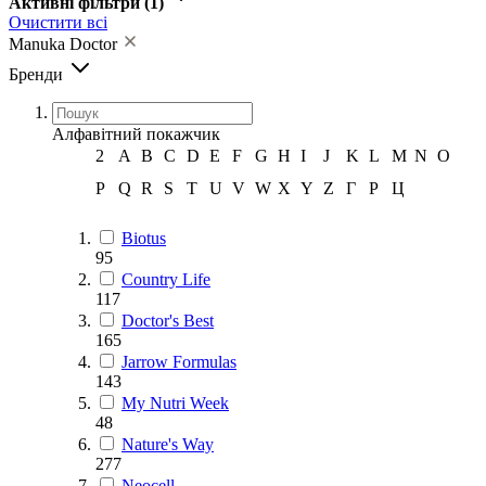
Активні фільтри
(1)
Очистити всі
Manuka Doctor
Бренди
Алфавітний покажчик
2
A
B
C
D
E
F
G
H
I
J
K
L
M
N
O
P
Q
R
S
T
U
V
W
X
Y
Z
Г
Р
Ц
Biotus
95
Country Life
117
Doctor's Best
165
Jarrow Formulas
143
My Nutri Week
48
Nature's Way
277
Neocell