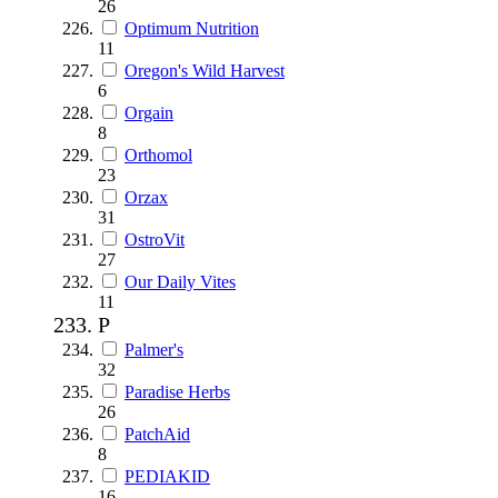
26
Optimum Nutrition
11
Oregon's Wild Harvest
6
Orgain
8
Orthomol
23
Orzax
31
OstroVit
27
Our Daily Vites
11
P
Palmer's
32
Paradise Herbs
26
PatchAid
8
PEDIAKID
16