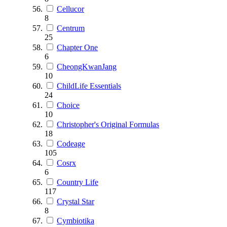
Cellucor
8
Centrum
25
Chapter One
6
CheongKwanJang
10
ChildLife Essentials
24
Choice
10
Christopher's Original Formulas
18
Codeage
105
Cosrx
6
Country Life
117
Crystal Star
8
Cymbiotika