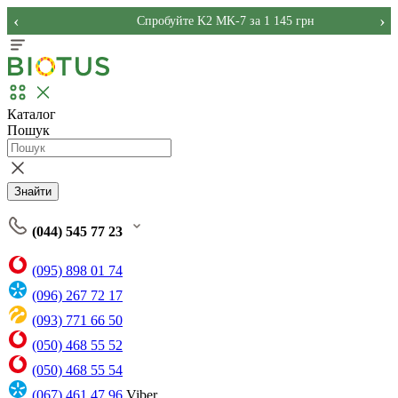
‹
›
Спробуйте K2 MK-7 за 1 145 грн
Каталог
Пошук
Знайти
(044) 545 77 23
(095) 898 01 74
(096) 267 72 17
(093) 771 66 50
(050) 468 55 52
(050) 468 55 54
(067) 461 47 96
Viber