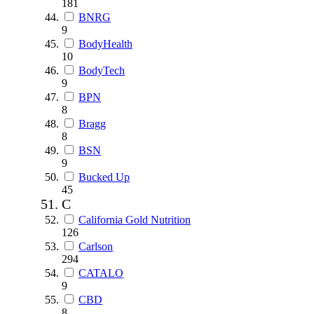
181
BNRG
9
BodyHealth
10
BodyTech
9
BPN
8
Bragg
8
BSN
9
Bucked Up
45
C
California Gold Nutrition
126
Carlson
294
CATALO
9
CBD
8