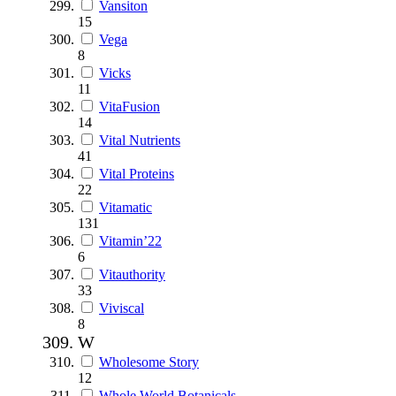
Vansiton
15
Vega
8
Vicks
11
VitaFusion
14
Vital Nutrients
41
Vital Proteins
22
Vitamatic
131
Vitamin’22
6
Vitauthority
33
Viviscal
8
W
Wholesome Story
12
Whole World Botanicals