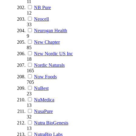
11
NB Pure
12
Neocell
33
Neurogan Health
9
New Chapter
85
New Nordic US Inc
18
Nordic Naturals
165
Now Foods
705
NuBest
23
NuMedica
13
NusaPure
32
Nutra BioGenesis
13
NutraBio Labs