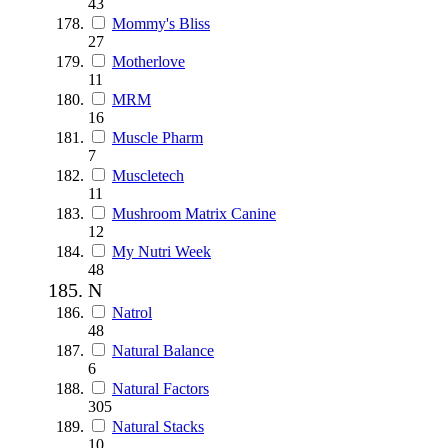
43
Mommy's Bliss
27
Motherlove
11
MRM
16
Muscle Pharm
7
Muscletech
11
Mushroom Matrix Canine
12
My Nutri Week
48
N
Natrol
48
Natural Balance
6
Natural Factors
305
Natural Stacks
10