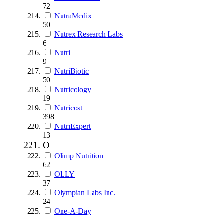
72
NutraMedix
50
Nutrex Research Labs
6
Nutri
9
NutriBiotic
50
Nutricology
19
Nutricost
398
NutriExpert
13
O
Olimp Nutrition
62
OLLY
37
Olympian Labs Inc.
24
One-A-Day