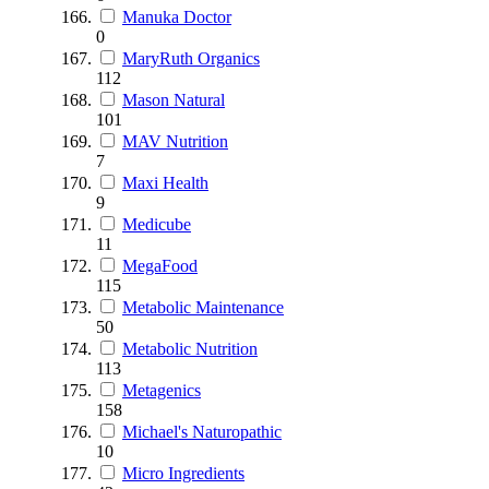
Manuka Doctor
0
MaryRuth Organics
112
Mason Natural
101
MAV Nutrition
7
Maxi Health
9
Medicube
11
MegaFood
115
Metabolic Maintenance
50
Metabolic Nutrition
113
Metagenics
158
Michael's Naturopathic
10
Micro Ingredients