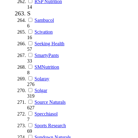
RSP Nutrition
14
S
Sambucol
6
Scivation
16
Seeking Health
57
SmartyPants
33
SMNutrition
8
Solaray
276
Solgar
319
Source Naturals
627
Specchiasol
7
Sports Research
69
Sundown Naturals