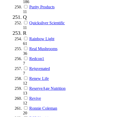
186
Purity Products
11
Q
Quicksilver Scientific
11
R
Rainbow Light
61
Real Mushrooms
36
Redcon1
7
Rejuvenated
7
Renew Life
12
ReserveAge Nutrition
13
Revive
12
Ronnie Coleman
20