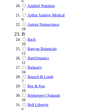
6
Applied Nutrition
7
Arthur Andrew Medical
9
Aurora Nutrascience
19
B
Bach
10
Banyan Botanicals
12
BareOrganics
11
Barlean's
34
Bausch & Lomb
7
Bee & You
10
Beekeeper's Naturals
10
Bell Lifestyle
6