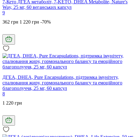
7-Кето ДГЕА метаболіт, 7-KETO, DHEA Metabolite, Nature's
Way, 25 мг, 60 веганських капсул
9
362 грн
1 220 грн
-70%
ДГЕА, DHEA, Pure Encapsulations, підтримка імунітету,
спалювання жиру, гормонального балансу та емоційного
благополуччя, 25 мг, 60 капсул
8
1 220 грн