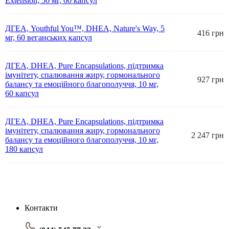
Extension, 50 мг, 60 капсул
ДГЕА, Youthful You™, DHEA, Nature's Way, 5
416 грн
мг, 60 веганських капсул
ДГЕА, DHEA, Pure Encapsulations, підтримка
імунітету, спалювання жиру, гормонального
927 грн
балансу та емоційного благополуччя, 10 мг,
60 капсул
ДГЕА, DHEA, Pure Encapsulations, підтримка
імунітету, спалювання жиру, гормонального
2 247 грн
балансу та емоційного благополуччя, 10 мг,
180 капсул
Контакти