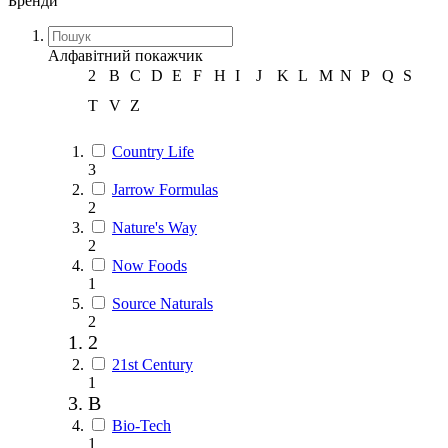
Бренди
Алфавітний покажчик
2
B
C
D
E
F
H
I
J
K
L
M
N
P
Q
S
T
V
Z
Country Life
3
Jarrow Formulas
2
Nature's Way
2
Now Foods
1
Source Naturals
2
2
21st Century
1
B
Bio-Tech
1