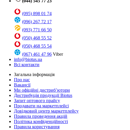
(044) 545 77 23
(095) 898 01 74
(096) 267 72 17
(093) 771 66 50
(050) 468 55 52
(050) 468 55 54
(067) 461 47 96
Viber
info@biotus.ua
Всі контакти
Загальна інформація
Про нас
Вакансії
Ми офіційні дистриб’ютори
Дистрибуція продукції Biotus
Запит оптового прайсу
Продавати на маркетплейсі
Довідковий центр маркетплейсу
Правила проведення акцій
Політика конфіденційності
Правила користування