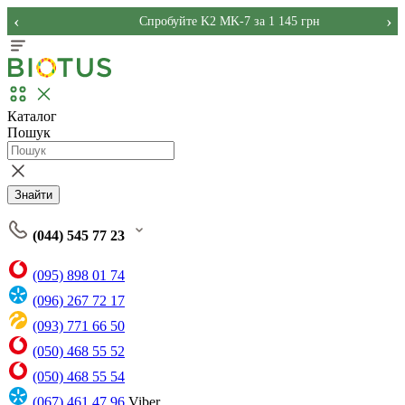
‹
›
Спробуйте K2 MK-7 за 1 145 грн
Каталог
Пошук
Знайти
(044) 545 77 23
(095) 898 01 74
(096) 267 72 17
(093) 771 66 50
(050) 468 55 52
(050) 468 55 54
(067) 461 47 96
Viber