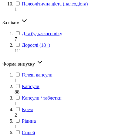
Палеолітична дієта (палеодієта)
1
За віком
Для будь-якого віку
7
Дорослі (18+)
111
Форма випуску
Гелеві капсули
1
Капсули
88
Капсули / таблетки
1
Крем
2
Рідина
1
Спрей