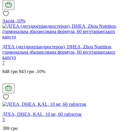
Акція -10%
ДГЕА (дегідроепіандростерон), DHEA, Zhou Nutrition,
гормональна збалансована формула, 60 вегетаріанських
капсул
7
848 грн
943 грн
-10%
ДГЕА, DHEA, KAL, 10 мг, 60 таблеток
3
399 грн