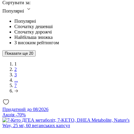
Сортувати за:
Популярні
Популярні
Спочатку дешевші
Спочатку дорожчі
Найбільша знижка
З високим рейтингом
Показати ще
20
1
2
3
...
7
Придатний до 08/2026
Акція -70%