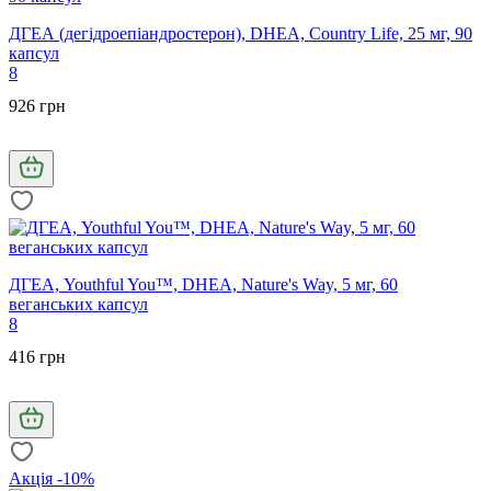
ДГЕА (дегідроепіандростерон), DHEA, Country Life, 25 мг, 90
капсул
8
926 грн
ДГЕА, Youthful You™, DHEA, Nature's Way, 5 мг, 60
веганських капсул
8
416 грн
Акція -10%