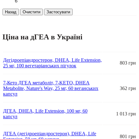
6
Назад
Очистити
Застосувати
Ціна на дГЕА в Україні
Дегідроепіандростерон, DHEA, Life Extension,
803 грн
25 мг, 100 вегетаріанських пігулок
7-Кето ДГЕА метаболіт, 7-KETO, DHEA
Metabolite, Nature's Way, 25 мг, 60 веганських
362 грн
капсул
ДГЕА, DHEA, Life Extension, 100 мг, 60
1 013 грн
капсул
ДГЕА (дегідроепіандростерон), DHEA, Life
801 грн