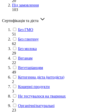
20
Під замовлення
103
Сертифікація та дієта
Без ГМО
51
Без глютену
62
Без молока
29
Веганам
22
Вегетаріанцям
49
Кетогенна дієта (кетодієта)
2
Кошерні продукти
3
Не тестувалося на тваринах
2
Органічні/натуральні
23