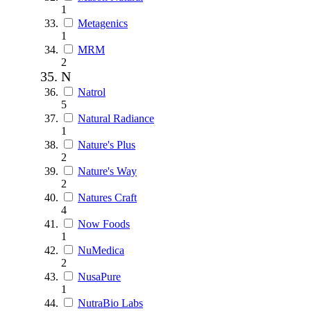
1
Metagenics
1
MRM
2
N
Natrol
5
Natural Radiance
1
Nature's Plus
2
Nature's Way
2
Natures Craft
4
Now Foods
1
NuMedica
2
NusaPure
1
NutraBio Labs