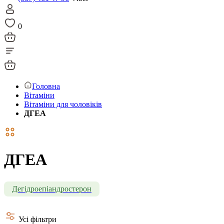
0
Головна
Вітаміни
Вітаміни для чоловіків
ДГЕА
ДГЕА
Дегідроепіандростерон
Усі фільтри