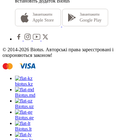
встановіть додаток Biotus
Завантажити
Завантажити
Apple Store
Google Play
© 2014-2026 Biotus. Авторські права зареєстровані і
охороняються законом!
biotus.
kz
Biotus.
md
Biotus.
uz
Biotus.
ge
Biotus.
lt