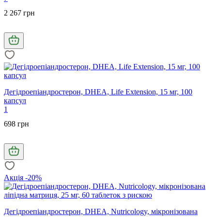
2 267 грн
Дегідроепіандростерон, DHEA, Life Extension, 15 мг, 100
капсул
1
698 грн
Акція -20%
Дегідроепіандростерон, DHEA, Nutricology, мікронізована