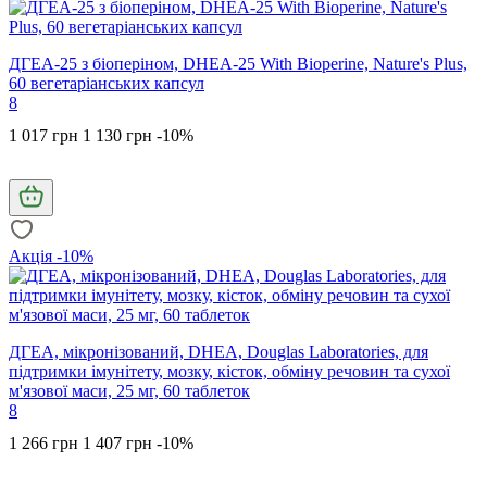
ДГЕА-25 з біоперіном, DHEA-25 With Bioperine, Nature's Plus,
60 вегетаріанських капсул
8
1 017 грн
1 130 грн
-10%
Акція -10%
ДГЕА, мікронізований, DHEA, Douglas Laboratories, для
підтримки імунітету, мозку, кісток, обміну речовин та сухої
м'язової маси, 25 мг, 60 таблеток
8
1 266 грн
1 407 грн
-10%