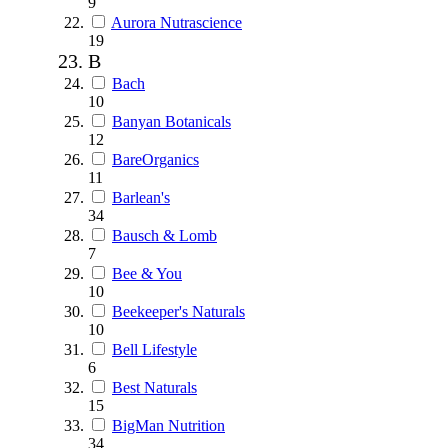
9
Aurora Nutrascience
19
B
Bach
10
Banyan Botanicals
12
BareOrganics
11
Barlean's
34
Bausch & Lomb
7
Bee & You
10
Beekeeper's Naturals
10
Bell Lifestyle
6
Best Naturals
15
BigMan Nutrition
34