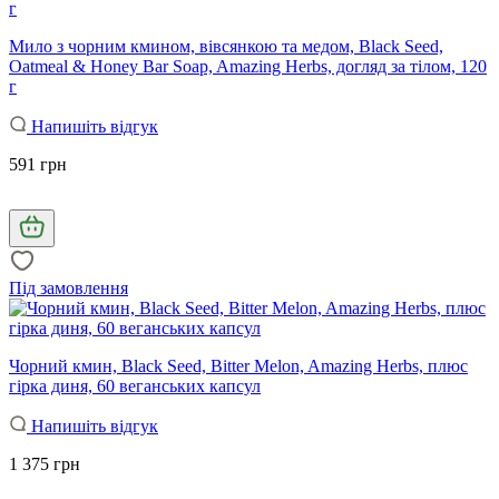
Мило з чорним кмином, вівсянкою та медом, Black Seed,
Oatmeal & Honey Bar Soap, Amazing Herbs, догляд за тілом, 120
г
Напишіть відгук
591 грн
Під замовлення
Чорний кмин, Black Seed, Bitter Melon, Amazing Herbs, плюс
гірка диня, 60 веганських капсул
Напишіть відгук
1 375 грн