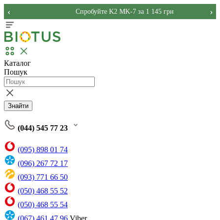
‹
›
Спробуйте K2 MK-7 за 1 145 грн
Каталог
Пошук
Знайти
(044) 545 77 23
(095) 898 01 74
(096) 267 72 17
(093) 771 66 50
(050) 468 55 52
(050) 468 55 54
(067) 461 47 96
Viber