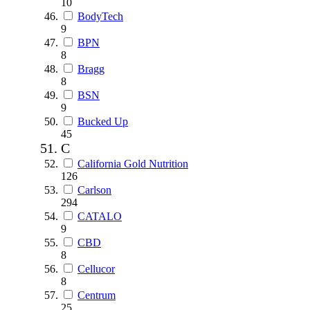
10
BodyTech
9
BPN
8
Bragg
8
BSN
9
Bucked Up
45
C
California Gold Nutrition
126
Carlson
294
CATALO
9
CBD
8
Cellucor
8
Centrum
25