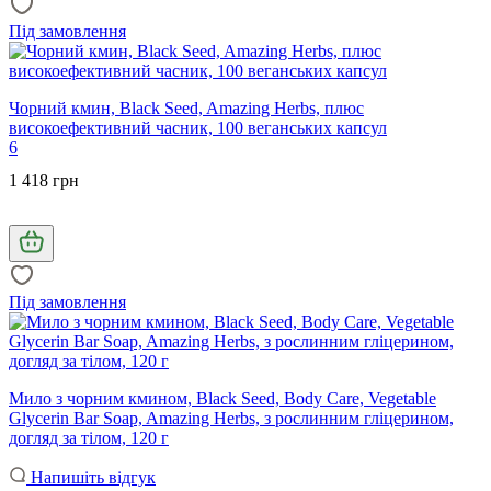
Під замовлення
Чорний кмин, Black Seed, Amazing Herbs, плюс
високоефективний часник, 100 веганських капсул
6
1 418 грн
Під замовлення
Мило з чорним кмином, Black Seed, Body Care, Vegetable
Glycerin Bar Soap, Amazing Herbs, з рослинним гліцерином,
догляд за тілом, 120 г
Напишіть відгук