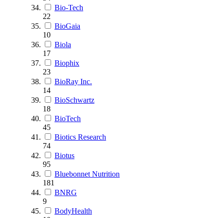
Bio-Tech
22
BioGaia
10
Biola
17
Biophix
23
BioRay Inc.
14
BioSchwartz
18
BioTech
45
Biotics Research
74
Biotus
95
Bluebonnet Nutrition
181
BNRG
9
BodyHealth