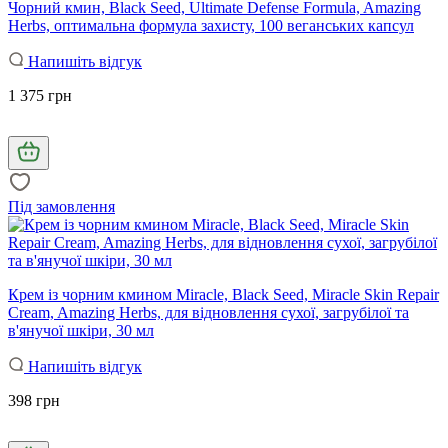
Чорний кмин, Black Seed, Ultimate Defense Formula, Amazing
Herbs, оптимальна формула захисту, 100 веганських капсул
Напишіть відгук
1 375 грн
Під замовлення
Крем із чорним кмином Miracle, Black Seed, Miracle Skin Repair
Cream, Amazing Herbs, для відновлення сухої, загрубілої та
в'янучої шкіри, 30 мл
Напишіть відгук
398 грн