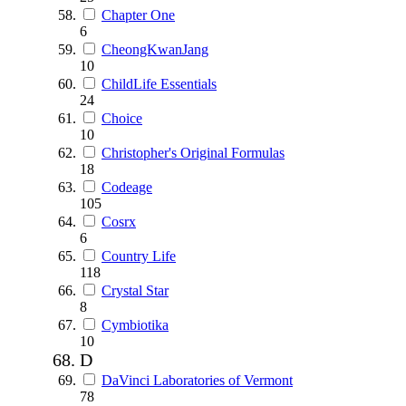
Chapter One
6
CheongKwanJang
10
ChildLife Essentials
24
Choice
10
Christopher's Original Formulas
18
Codeage
105
Cosrx
6
Country Life
118
Crystal Star
8
Cymbiotika
10
D
DaVinci Laboratories of Vermont
78