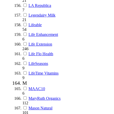
21
LA Republica
7
Legendairy Milk
21
Lifeable
54
Life Enhancement
6
Life Extension
246
Life Flo Health
6
LifeSeasons
9
LifeTime Vitamins
9
M
MAAC10
6
MaryRuth Organics
112
Mason Natural
101