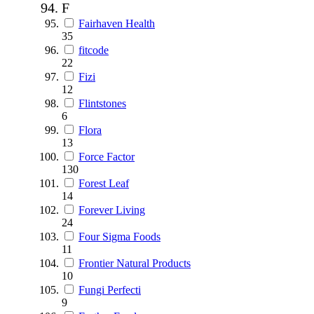
F
Fairhaven Health
35
fitcode
22
Fizi
12
Flintstones
6
Flora
13
Force Factor
130
Forest Leaf
14
Forever Living
24
Four Sigma Foods
11
Frontier Natural Products
10
Fungi Perfecti
9