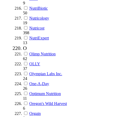
9
NutriBiotic
50
Nutricology
19
Nutricost
398
NutriExpert
13
O
Olimp Nutrition
62
OLLY
37
Olympian Labs Inc.
24
One-A-Day
26
Optimum Nutrition
11
Oregon's Wild Harvest
6
Orgain