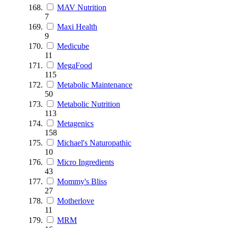
MAV Nutrition
7
Maxi Health
9
Medicube
11
MegaFood
115
Metabolic Maintenance
50
Metabolic Nutrition
113
Metagenics
158
Michael's Naturopathic
10
Micro Ingredients
43
Mommy's Bliss
27
Motherlove
11
MRM