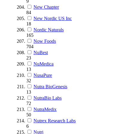
9
New Chapter
84
New Nordic US Inc
18
Nordic Naturals
165
Now Foods
704
NuBest
23
NuMedica
13
NusaPure
32
Nutra BioGenesis
13
NutraBio Labs
72
NutraMedix
50
Nutrex Research Labs
6
Nutri