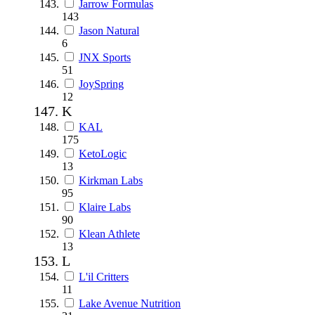
Jarrow Formulas
143
Jason Natural
6
JNX Sports
51
JoySpring
12
K
KAL
175
KetoLogic
13
Kirkman Labs
95
Klaire Labs
90
Klean Athlete
13
L
L'il Critters
11
Lake Avenue Nutrition