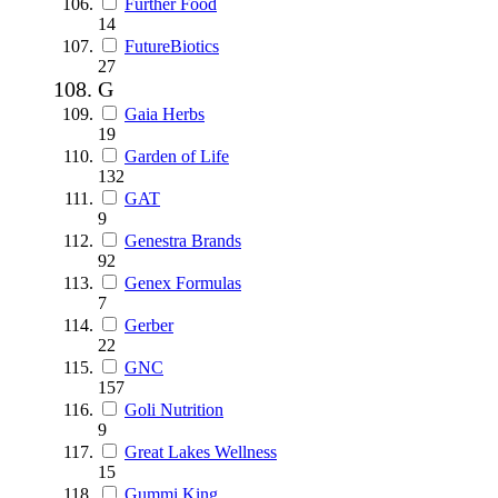
Further Food
14
FutureBiotics
27
G
Gaia Herbs
19
Garden of Life
132
GAT
9
Genestra Brands
92
Genex Formulas
7
Gerber
22
GNC
157
Goli Nutrition
9
Great Lakes Wellness
15
Gummi King