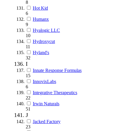
8
Hot Kid
6
Humanx
9
Hyalogic LLC
10
Hydroxycut
11
Hyland's
32
I
Innate Response Formulas
15
InnovixLabs
6
Integrative Therapeutics
22
Irwin Naturals
51
J
Jacked Factory
23