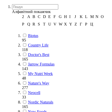
Алфавітний покажчик
2
A
B
C
D
E
F
G
H
I
J
K
L
M
N
O
P
Q
R
S
T
U
V
W
X
Y
Z
Г
Р
Ц
Biotus
95
Country Life
118
Doctor's Best
165
Jarrow Formulas
143
My Nutri Week
48
Nature's Way
277
Neocell
33
Nordic Naturals
165
Now Foods