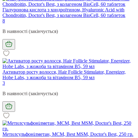
Гіалуронова кислота з хондроїтином, Hyaluronic Acid with
Chondroitin, Doctor's Best, з колагеном BioCell, 60 таблеток
8
В наявності (закінчується)
Активатор росту волосся, Hair Follicle Stimulator, Energizer,
Hobe Labs, з жожоба та вітаміном B5, 59 мл
3
В наявності (закінчується)
Метилсульфонілметан, МСМ, Best MSM, Doctor's Best, 250 гр.