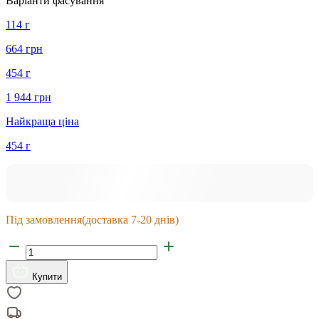
Варіанти фасування
114 г
664 грн
454 г
1 944 грн
Найкраща ціна
454 г
Під замовлення
(доставка 7-20 днів)
Купити