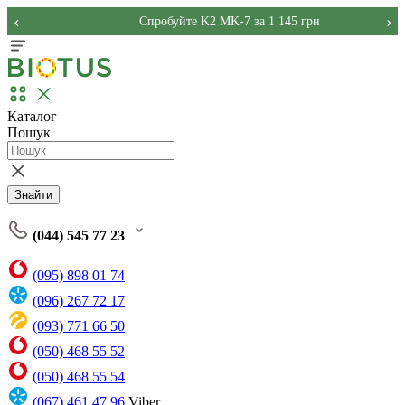
‹
›
Спробуйте K2 MK-7 за 1 145 грн
Каталог
Пошук
Знайти
(044) 545 77 23
(095) 898 01 74
(096) 267 72 17
(093) 771 66 50
(050) 468 55 52
(050) 468 55 54
(067) 461 47 96
Viber