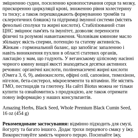
зміцненню судин, посиленню кровопостачання серця та мозку,
прискоренню циркуляції крові, зниженню рівня холестерину
та тиску; а також перешкоджають формуванню тромбів та
склеротичних бляшок) та підтримці імунної системи (містять
фенольні сполуки та жирні кислоти). Стабілізований стан
ЦНС зміцнює пам'ять та імунітет, дозволяє переносити
фізичні та розумові навантаження. Чоловікам кминове масло
збільшує якість сперми, потенцію та статеву активність.
Жінкам - гормональний баланс, що запобігає запаленню і
навіть виникнення пухлин в області статевих органів,
лактацію у мам, що годують. У веганському цілісному насінні
чорного кмину вищої якості знаходяться десятки активних
речовин: органічні кислоти, поліненасичені жирні кислоти
(Омега 3, 6, 9), амінокислоти, ефірні олії, сапоніни, тимохінон,
нігелон, бета-систерол, мікроелементи та вітаміни. Не містять
ГМО, пестицидів та глютену. На сайті Biotus можна не тільки
купити та ознайомитись з продукцією, але також отримати
повну інформацію у наших консультантів.
Amazing Herbs, Black Seed, Whole Premium Black Cumin Seed,
16 oz (454 g)
Рекомендоване застосування:
відмінно підходить для смузі,
йогурту та багато іншого. Додає трохи перцевого смаку у їжу.
Використовуйте замість чорного перцю. Посипайте їжу,