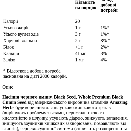
Кількість
добової
на порцію
потреби
Калорії
20
Усього жирів
1 г
1%*
Усього вуглеводів
3 г
1%*
Харчові волокна
2 г
8% *
Білок
<1 г
2%*
Кальцій
41 мг
3%
Залізо
1 мг
4%
* Відсоткова добова потреба
заснована на дієті 2000 калорій.
Опис
Насіння чорного кмину, Black Seed, Whole Premium Black
Cumin Seed
від американського виробника вітамінів
Amazing
Herbs
буде корисним для шлунково-кишкового тракту
(вирішують проблему з газами, перистальтикою та
кислотністю в шлунку, усувають діарею, знижують запалення,
знищують збудників кишкових захворювань, позбавляють від
глистів), серцево-судинної системи (сприяють розширенню та