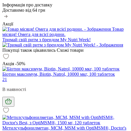
Інформація про доставку
Доставимо від
64 грн
Акції
Товар
місяця! Омега для всієї родини.
Тримай свій ритм з брендом My Nutri Week!
Покупці також цікавились
Схожі товари
Акція -50%
Біотин максимум, Biotin, Natrol, 10000 мкг, 100 таблеток
21
В наявності
Метилсульфонилметан, МСМ, MSM with OptiMSM®, Doctor's