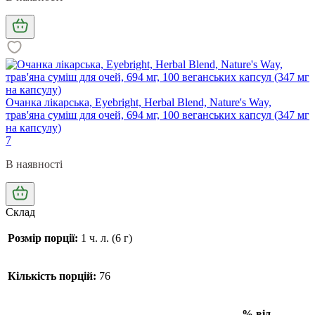
Очанка лікарська, Eyebright, Herbal Blend, Nature's Way,
трав'яна суміш для очей, 694 мг, 100 веганських капсул (347 мг
на капсулу)
7
В наявності
Склад
Розмір порції:
1 ч. л. (6 г)
Кількість порцій:
76
% від