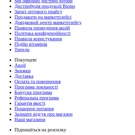
Ми офіційні дистриб’ютори
Дистрибуція продукції Biotus
Запит оптового прайсу
Продавати на маркетплейсі
Довідковий центр маркетплейсу
Правила проведення акцій
Політика конфіденційності
Правила користування
Підбір вітамінів
Тренди
Покупцеві
Акції
Знижки
Доставка
Оплата та повернення
Програма лояльності
Бонусна програма
Реферальна програма
Гарантія якості
Поширені питання
Залиште відгук про магазин
Наші магазини
Підпишіться на розсилку