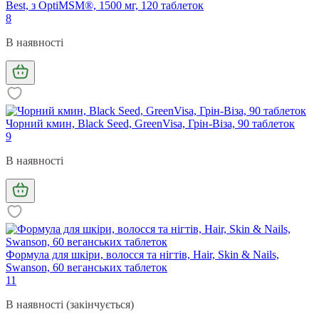
Best, з OptiMSM®, 1500 мг, 120 таблеток
8
В наявності
Чорний кмин, Black Seed, GreenVisa, Грін-Віза, 90 таблеток
9
В наявності
Формула для шкіри, волосся та нігтів, Hair, Skin & Nails,
Swanson, 60 веганських таблеток
11
В наявності (закінчується)