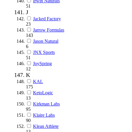
Irwin Naturals
51
J
Jacked Factory
23
Jarrow Formulas
143
Jason Natural
6
JNX Sports
51
JoySpring
12
K
KAL
175
KetoLogic
13
Kirkman Labs
95
Klaire Labs
90
Klean Athlete
13