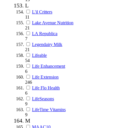
L
L'il Critters
11
Lake Avenue Nutrition
21
LA Republica
7
Legendairy Milk
21
Lifeable
54
Life Enhancement
6
Life Extension
246
Life Flo Health
6
LifeSeasons
9
LifeTime Vitamins
9
M
MAAC10