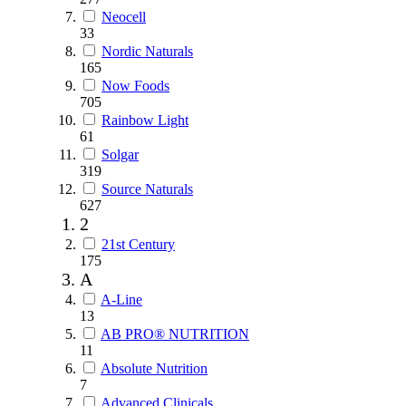
Neocell
33
Nordic Naturals
165
Now Foods
705
Rainbow Light
61
Solgar
319
Source Naturals
627
2
21st Century
175
A
A-Line
13
AB PRO® NUTRITION
11
Absolute Nutrition
7
Advanced Clinicals