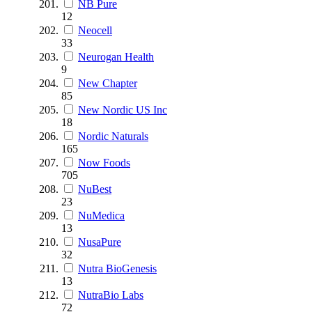
NB Pure
12
Neocell
33
Neurogan Health
9
New Chapter
85
New Nordic US Inc
18
Nordic Naturals
165
Now Foods
705
NuBest
23
NuMedica
13
NusaPure
32
Nutra BioGenesis
13
NutraBio Labs
72