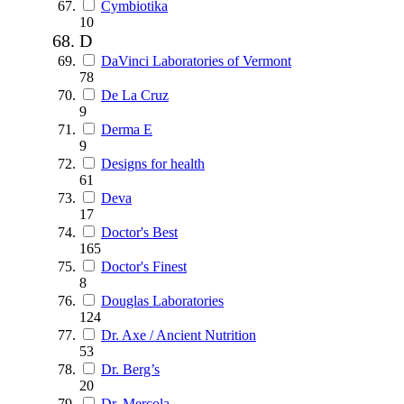
Cymbiotika
10
D
DaVinci Laboratories of Vermont
78
De La Cruz
9
Derma E
9
Designs for health
61
Deva
17
Doctor's Best
165
Doctor's Finest
8
Douglas Laboratories
124
Dr. Axe / Ancient Nutrition
53
Dr. Berg’s
20
Dr. Mercola