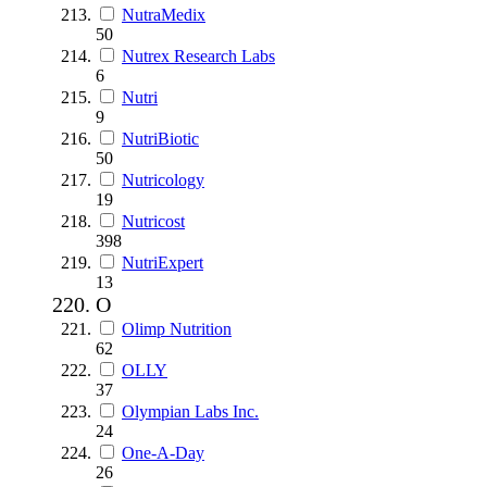
NutraMedix
50
Nutrex Research Labs
6
Nutri
9
NutriBiotic
50
Nutricology
19
Nutricost
398
NutriExpert
13
O
Olimp Nutrition
62
OLLY
37
Olympian Labs Inc.
24
One-A-Day
26