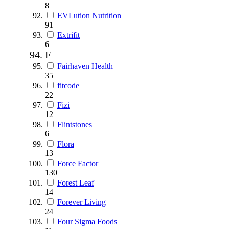
8
EVLution Nutrition
91
Extrifit
6
F
Fairhaven Health
35
fitcode
22
Fizi
12
Flintstones
6
Flora
13
Force Factor
130
Forest Leaf
14
Forever Living
24
Four Sigma Foods