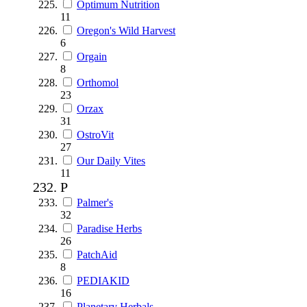
Optimum Nutrition
11
Oregon's Wild Harvest
6
Orgain
8
Orthomol
23
Orzax
31
OstroVit
27
Our Daily Vites
11
P
Palmer's
32
Paradise Herbs
26
PatchAid
8
PEDIAKID
16
Planetary Herbals