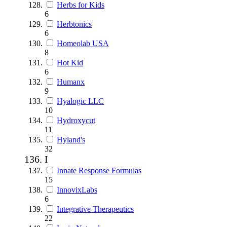
Herbs for Kids
6
Herbtonics
6
Homeolab USA
8
Hot Kid
6
Humanx
9
Hyalogic LLC
10
Hydroxycut
11
Hyland's
32
I
Innate Response Formulas
15
InnovixLabs
6
Integrative Therapeutics
22