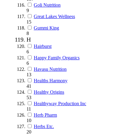
Goli Nutrition
9
Great Lakes Wellness
15
Gummi King
8
H
Hairburst
6
Happy Family Organics
6
Havasu Nutrition
13
Healths Harmony
41
Healthy Origins
53
Healthyway Production Inc
11
Herb Pharm
10
Herbs Etc.
20