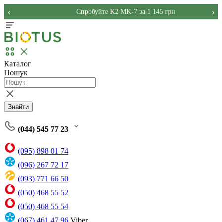
‹
›
Спробуйте K2 MK-7 за 1 145 грн
Каталог
Пошук
Знайти
(044) 545 77 23
(095) 898 01 74
(096) 267 72 17
(093) 771 66 50
(050) 468 55 52
(050) 468 55 54
(067) 461 47 96
Viber