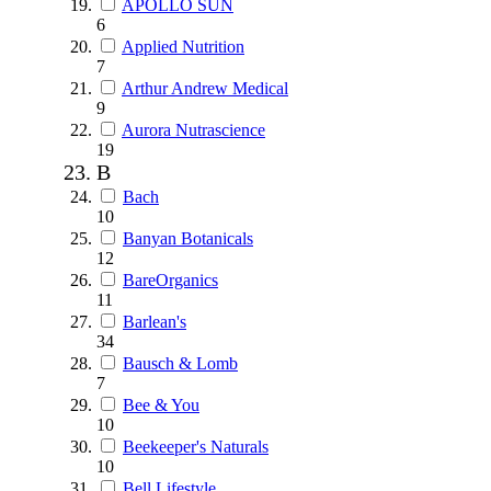
APOLLO SUN
6
Applied Nutrition
7
Arthur Andrew Medical
9
Aurora Nutrascience
19
B
Bach
10
Banyan Botanicals
12
BareOrganics
11
Barlean's
34
Bausch & Lomb
7
Bee & You
10
Beekeeper's Naturals
10
Bell Lifestyle