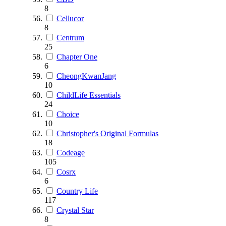
8
Cellucor
8
Centrum
25
Chapter One
6
CheongKwanJang
10
ChildLife Essentials
24
Choice
10
Christopher's Original Formulas
18
Codeage
105
Cosrx
6
Country Life
117
Crystal Star
8