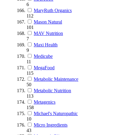
6
MaryRuth Organics
112
Mason Natural
101
MAV Nutrition
7
Maxi Health
9
Medicube
11
MegaFood
115
Metabolic Maintenance
50
Metabolic Nutrition
113
Metagenics
158
Michael's Naturopathic
10
Micro Ingredients
43