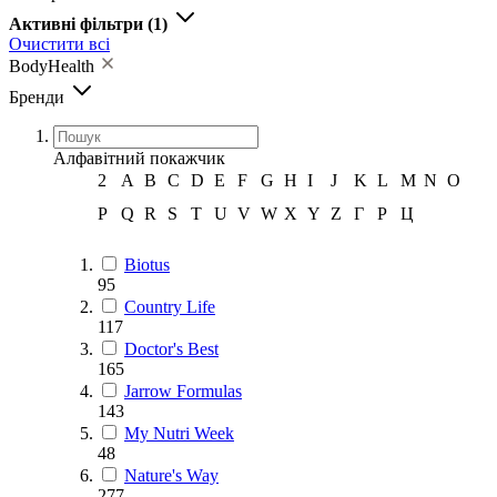
Активні фільтри
(1)
Очистити всі
BodyHealth
Бренди
Алфавітний покажчик
2
A
B
C
D
E
F
G
H
I
J
K
L
M
N
O
P
Q
R
S
T
U
V
W
X
Y
Z
Г
Р
Ц
Biotus
95
Country Life
117
Doctor's Best
165
Jarrow Formulas
143
My Nutri Week
48
Nature's Way
277