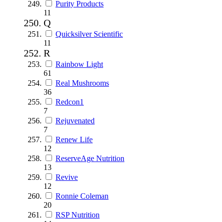
Purity Products
11
Q
Quicksilver Scientific
11
R
Rainbow Light
61
Real Mushrooms
36
Redcon1
7
Rejuvenated
7
Renew Life
12
ReserveAge Nutrition
13
Revive
12
Ronnie Coleman
20
RSP Nutrition