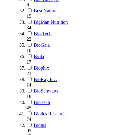
6
Best Naturals
15
BigMan Nutrition
34
Bio-Tech
22
BioGaia
10
Biola
17
Biophix
23
BioRay Inc.
14
BioSchwartz
18
BioTech
45
Biotics Research
74
Biotus
95