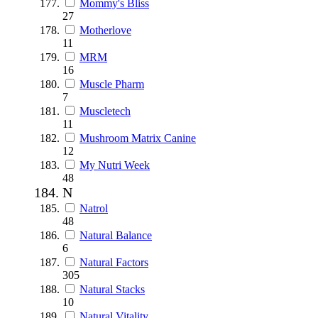
Mommy's Bliss
27
Motherlove
11
MRM
16
Muscle Pharm
7
Muscletech
11
Mushroom Matrix Canine
12
My Nutri Week
48
N
Natrol
48
Natural Balance
6
Natural Factors
305
Natural Stacks
10
Natural Vitality