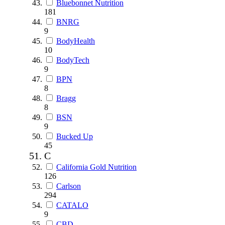
Bluebonnet Nutrition
181
BNRG
9
BodyHealth
10
BodyTech
9
BPN
8
Bragg
8
BSN
9
Bucked Up
45
C
California Gold Nutrition
126
Carlson
294
CATALO
9
CBD