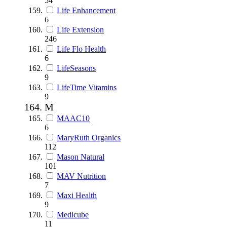
54
Life Enhancement
6
Life Extension
246
Life Flo Health
6
LifeSeasons
9
LifeTime Vitamins
9
M
MAAC10
6
MaryRuth Organics
112
Mason Natural
101
MAV Nutrition
7
Maxi Health
9
Medicube
11