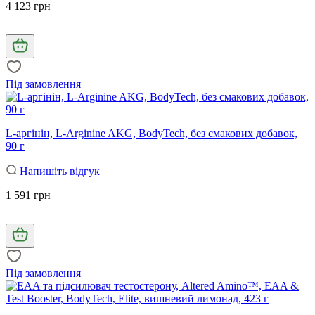
4 123 грн
Під замовлення
L-аргінін, L-Arginine AKG, BodyTech, без смакових добавок,
90 г
Напишіть відгук
1 591 грн
Під замовлення