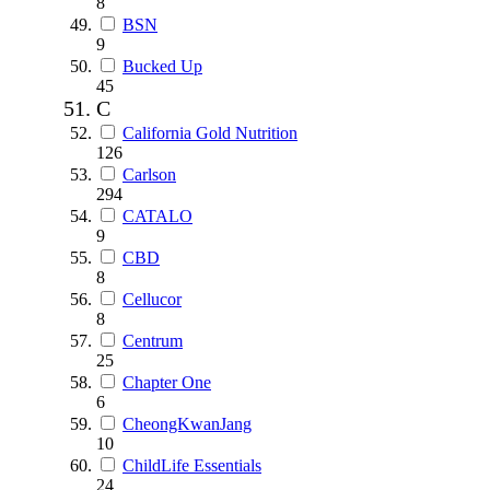
8
BSN
9
Bucked Up
45
C
California Gold Nutrition
126
Carlson
294
CATALO
9
CBD
8
Cellucor
8
Centrum
25
Chapter One
6
CheongKwanJang
10
ChildLife Essentials
24