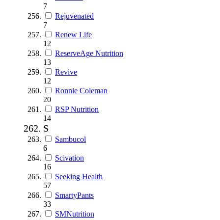
7
Rejuvenated
7
Renew Life
12
ReserveAge Nutrition
13
Revive
12
Ronnie Coleman
20
RSP Nutrition
14
S
Sambucol
6
Scivation
16
Seeking Health
57
SmartyPants
33
SMNutrition