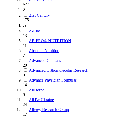
627
2
21st Century
175
A
A-Line
13
AB PRO® NUTRITION
11
Absolute Nutrition
7
Advanced Clinicals
20
Advanced Orthomolecular Research
9
Advance Physician Formulas
14
AirBorne
9
All Be Ukraine
24
Allergy Research Group
17