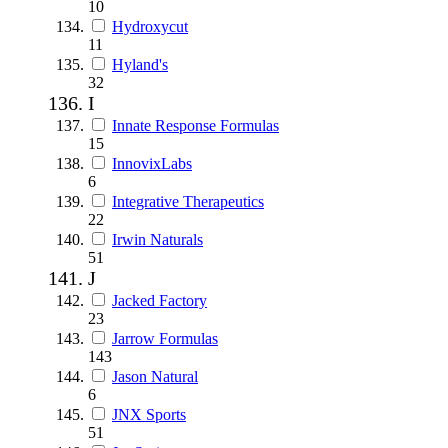
10
Hydroxycut
11
Hyland's
32
I
Innate Response Formulas
15
InnovixLabs
6
Integrative Therapeutics
22
Irwin Naturals
51
J
Jacked Factory
23
Jarrow Formulas
143
Jason Natural
6
JNX Sports
51