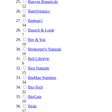
Banyan Botanicals
12
BareOrganics
11
Barlean's
34
Bausch & Lomb
7
Bee & You
10
Beekeeper's Naturals
10
Bell Lifestyle
6
Best Naturals
15
BigMan Nutrition
34
Bio-Tech
22
BioGaia
10
Biola
17