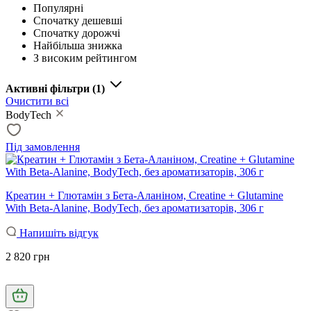
Популярні
Спочатку дешевші
Спочатку дорожчі
Найбільша знижка
З високим рейтингом
Активні фільтри
(1)
Очистити всі
BodyTech
Під замовлення
Креатин + Глютамін з Бета-Аланіном, Creatine + Glutamine
With Beta-Alanine, BodyTech, без ароматизаторів, 306 г
Напишіть відгук
2 820 грн