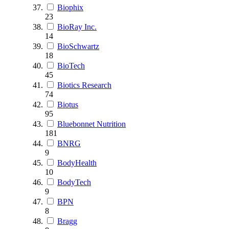
Biophix
23
BioRay Inc.
14
BioSchwartz
18
BioTech
45
Biotics Research
74
Biotus
95
Bluebonnet Nutrition
181
BNRG
9
BodyHealth
10
BodyTech
9
BPN
8
Bragg