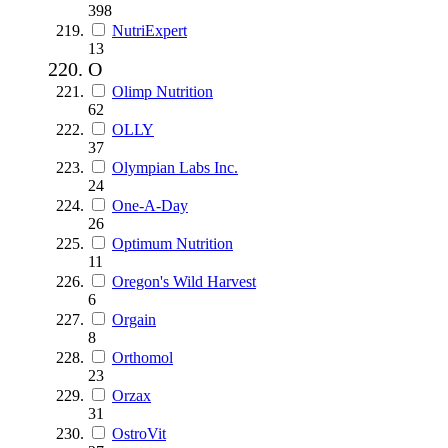
398
NutriExpert
13
O
Olimp Nutrition
62
OLLY
37
Olympian Labs Inc.
24
One-A-Day
26
Optimum Nutrition
11
Oregon's Wild Harvest
6
Orgain
8
Orthomol
23
Orzax
31
OstroVit