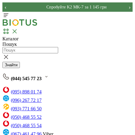
‹
›
Спробуйте K2 MK-7 за 1 145 грн
Каталог
Пошук
Знайти
(044) 545 77 23
(095) 898 01 74
(096) 267 72 17
(093) 771 66 50
(050) 468 55 52
(050) 468 55 54
(067) 461 47 96
Viber