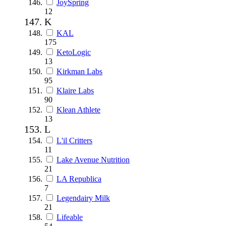
JoySpring
12
K
KAL
175
KetoLogic
13
Kirkman Labs
95
Klaire Labs
90
Klean Athlete
13
L
L'il Critters
11
Lake Avenue Nutrition
21
LA Republica
7
Legendairy Milk
21
Lifeable