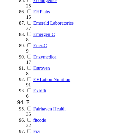
Econugenics
25
EHPlabs
15
Emerald Laboratories
37
Emergen-C
8
Ener-C
9
Enzymedica
17
Estroven
8
EVLution Nutrition
91
Extrifit
6
F
Fairhaven Health
35
fitcode
22
Fizi