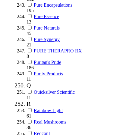
Pure Encapsulations
195
Pure Essence
13
Pure Naturals
45
Pure Synergy
21
PURE THERAPRO RX
8
Puritan's Pride
186
Purity Products
11
Q
Quicksilver Scientific
11
R
Rainbow Light
61
Real Mushrooms
36
Redcon1