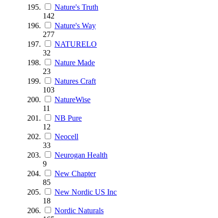
Nature's Truth
142
Nature's Way
277
NATURELO
32
Nature Made
23
Natures Craft
103
NatureWise
11
NB Pure
12
Neocell
33
Neurogan Health
9
New Chapter
85
New Nordic US Inc
18
Nordic Naturals