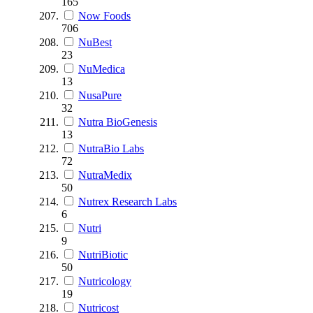
165
Now Foods
706
NuBest
23
NuMedica
13
NusaPure
32
Nutra BioGenesis
13
NutraBio Labs
72
NutraMedix
50
Nutrex Research Labs
6
Nutri
9
NutriBiotic
50
Nutricology
19
Nutricost