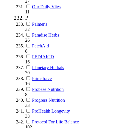
27
Our Daily Vites
11
P
Palmer's
32
Paradise Herbs
26
PatchAid
8
PEDIAKID
16
Planetary Herbals
30
Primaforce
16
Probase Nutrition
8
Progress Nutrition
33
ProHealth Longevity
38
Protocol For Life Balance
102