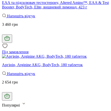
EAA та підсилювач тестостерону, Altered Amino™, EAA & Test
Booster, BodyTech, Elite, вишневий лимонад, 423 г
Напишіть відгук
3 460 грн
Під замовлення
Аргінін, Arginine AKG, BodyTech, 180 таблеток
Напишіть відгук
2 654 грн
Популярні