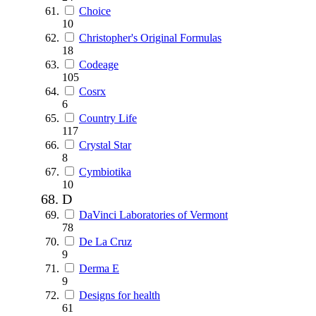
Choice
10
Christopher's Original Formulas
18
Codeage
105
Cosrx
6
Country Life
117
Crystal Star
8
Cymbiotika
10
D
DaVinci Laboratories of Vermont
78
De La Cruz
9
Derma E
9
Designs for health
61