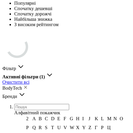
Популярні
Спочатку дешевші
Спочатку дорожчі
Найбільша знижка
З високим рейтингом
Фільтр
Активні фільтри
(1)
Очистити всі
BodyTech
Бренди
Алфавітний покажчик
2
A
B
C
D
E
F
G
H
I
J
K
L
M
N
O
P
Q
R
S
T
U
V
W
X
Y
Z
Г
Р
Ц