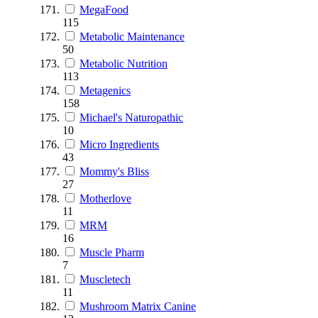
MegaFood
115
Metabolic Maintenance
50
Metabolic Nutrition
113
Metagenics
158
Michael's Naturopathic
10
Micro Ingredients
43
Mommy's Bliss
27
Motherlove
11
MRM
16
Muscle Pharm
7
Muscletech
11
Mushroom Matrix Canine