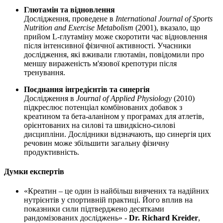
Глютамін та відновлення
Дослідження, проведене в
International Journal of Sports
Nutrition and Exercise Metabolism
(2001), вказало, що
прийом L-глутаміну може скоротити час відновлення
після інтенсивної фізичної активності. Учасники
дослідження, які вживали глютамін, повідомили про
меншу вираженість м'язової
крепотури
після
тренування.
Поєднання інгредієнтів та синергія
Дослідження в
Journal of Applied Physiology
(2010)
підкреслює потенціал комбінованих добавок з
креатином та бета-аланіном у програмах для атлетів,
орієнтованих на силові та швидкісно-силові
дисципліни. Дослідники відзначають, що синергія цих
речовин може
збільшити
загальну фізичну
продуктивність.
Думки експертів
«Креатин – це один із найбільш вивчених та надійних
нутрієнтів у спортивній практиці. Його
вплив
на
показники сили підтверджено десятками
рандомізованих досліджень» -
Dr. Richard Kreider
,