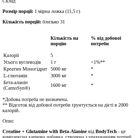
Склад
Розмір порції:
1 мірна ложка (11,5 г)
Кількість порцій:
близько 31
Кількість на
% від добової
порцію
потреби
Калорії
5
Усього вуглеводів
1 г
<1%**
Креатин Моногідрат
5000 мг
*
L-глютамін
3000 мг
*
Бета-аланін
1600 мг
*
(CarnoSyn®)
*Добова потреба не визначена.
** Відсоток від добової потреби ґрунтується на дієті в 2000
калорій.
Опис
Creatine + Glutamine with Beta-Alanine
від
BodyTech
- це
комплексна харчова добавка, створена з урахуванням потреб