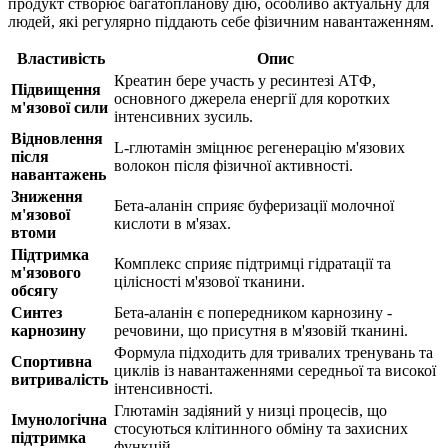
продукт
створює
багатопланову дію, особливо актуальну для
людей, які регулярно піддають себе фізичним навантаженням.
Властивість
Опис
Креатин бере участь у ресинтезі АТФ,
Підвищення
основного джерела енергії для коротких
м'язової сили
інтенсивних зусиль.
Відновлення
L-глютамін
зміцнює
регенерацію м'язових
після
волокон після фізичної активності.
навантажень
Зниження
Бета-аланін сприяє буферизації молочної
м'язової
кислоти в м'язах.
втоми
Підтримка
Комплекс сприяє
підтримці
гідратації та
м'язового
цілісності м'язової тканини.
обсягу
Синтез
Бета-аланін є попередником карнозину -
карнозину
речовини, що присутня в м'язовій тканині.
Формула підходить для тривалих тренувань та
Спортивна
циклів із навантаженнями середньої та високої
витривалість
інтенсивності.
Глютамін задіяний у низці процесів, що
Імунологічна
стосуються клітинного обміну та захисних
підтримка
функцій.