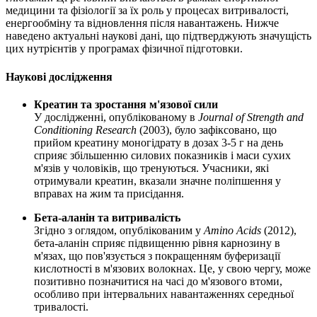
медицини та фізіології за їх роль у процесах витривалості,
енергообміну та відновлення після навантажень. Нижче
наведено актуальні наукові дані, що підтверджують значущість
цих нутрієнтів у програмах фізичної підготовки.
Наукові дослідження
Креатин та зростання м'язової сили
У дослідженні, опублікованому в
Journal of Strength and
Conditioning Research
(2003), було зафіксовано, що
прийом креатину моногідрату в дозах 3-5 г на день
сприяє збільшенню силових показників і маси сухих
м'язів у чоловіків, що тренуються. Учасники, які
отримували креатин, вказали значне поліпшення у
вправах на жим та присідання.
Бета-аланін та витривалість
Згідно з оглядом, опублікованим у
Amino Acids
(2012),
бета-аланін сприяє підвищенню рівня карнозину в
м'язах, що пов'язується з покращенням буферизації
кислотності в м'язових волокнах. Це, у свою чергу, може
позитивно позначитися на часі до м'язового втоми,
особливо при інтервальних навантаженнях середньої
тривалості.