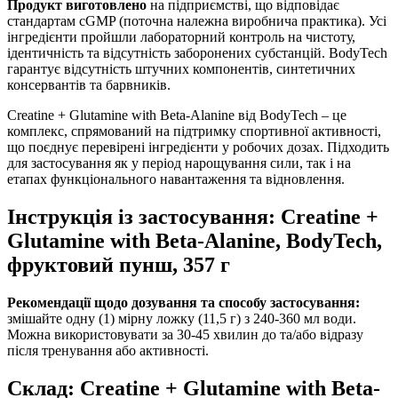
Продукт виготовлено
на підприємстві, що відповідає
стандартам cGMP (поточна належна виробнича практика). Усі
інгредієнти пройшли лабораторний контроль на чистоту,
ідентичність та відсутність заборонених субстанцій. BodyTech
гарантує відсутність штучних компонентів, синтетичних
консервантів та барвників.
Creatine + Glutamine with Beta-Alanine від BodyTech – це
комплекс, спрямований на підтримку спортивної активності,
що поєднує перевірені інгредієнти у робочих дозах. Підходить
для застосування як у період нарощування сили, так і на
етапах функціонального навантаження та відновлення.
Інструкція із застосування: Creatine +
Glutamine with Beta-Alanine, BodyTech,
фруктовий пунш, 357 г
Рекомендації щодо дозування та способу застосування:
змішайте одну (1) мірну ложку (11,5 г) з 240-360 мл води.
Можна використовувати за 30-45 хвилин до та/або відразу
після тренування або активності.
Склад: Creatine + Glutamine with Beta-