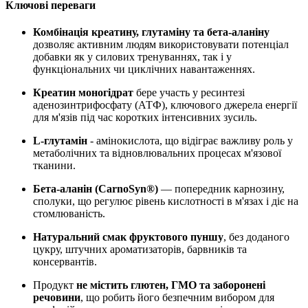
Ключові переваги
Комбінація креатину, глутаміну та бета-аланіну
дозволяє активним людям використовувати потенціал
добавки як у силових тренуваннях, так і у
функціональних чи циклічних навантаженнях.
Креатин моногідрат
бере участь у ресинтезі
аденозинтрифосфату (АТФ), ключового джерела енергії
для м'язів під час коротких інтенсивних зусиль.
L-глутамін
- амінокислота, що відіграє важливу роль у
метаболічних та відновлювальних процесах м'язової
тканини.
Бета-аланін (CarnoSyn®)
— попередник карнозину,
сполуки, що регулює рівень кислотності в м'язах і
діє
на
стомлюваність.
Натуральний смак фруктового пуншу
, без доданого
цукру, штучних ароматизаторів, барвників та
консервантів.
Продукт
не містить глютен, ГМО та заборонені
речовини
, що робить його безпечним вибором для