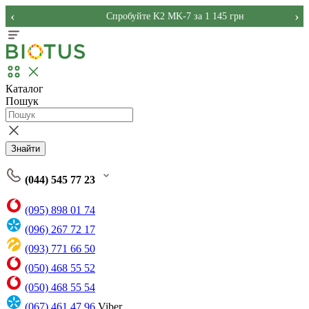
‹
›
Спробуйте K2 MK-7 за 1 145 грн
Каталог
Пошук
Знайти
(044) 545 77 23
(095) 898 01 74
(096) 267 72 17
(093) 771 66 50
(050) 468 55 52
(050) 468 55 54
(067) 461 47 96
Viber