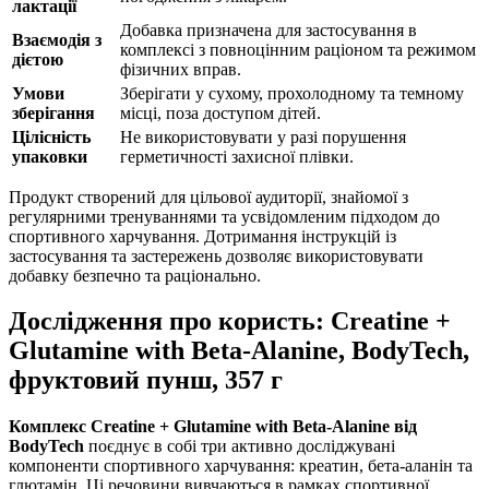
лактації
Добавка призначена для застосування в
Взаємодія з
комплексі з повноцінним раціоном та режимом
дієтою
фізичних вправ.
Умови
Зберігати у сухому, прохолодному та темному
зберігання
місці, поза доступом дітей.
Цілісність
Не використовувати у разі порушення
упаковки
герметичності захисної плівки.
Продукт створений для цільової аудиторії, знайомої з
регулярними тренуваннями та усвідомленим підходом до
спортивного харчування. Дотримання інструкцій із
застосування та застережень дозволяє використовувати
добавку безпечно та раціонально.
Дослідження про користь: Creatine +
Glutamine with Beta-Alanine, BodyTech,
фруктовий пунш, 357 г
Комплекс Creatine + Glutamine with Beta-Alanine від
BodyTech
поєднує в собі три активно досліджувані
компоненти спортивного харчування: креатин, бета-аланін та
глютамін. Ці речовини вивчаються в рамках спортивної