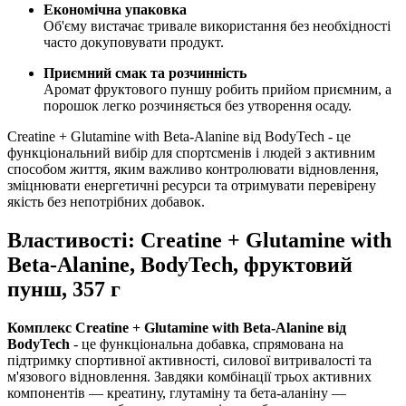
Економічна упаковка
Об'єму вистачає тривале використання без необхідності
часто докуповувати продукт.
Приємний смак та розчинність
Аромат фруктового пуншу робить прийом приємним, а
порошок легко розчиняється без утворення осаду.
Creatine + Glutamine with Beta-Alanine від BodyTech - це
функціональний вибір для спортсменів і людей з активним
способом життя, яким важливо контролювати відновлення,
зміцнювати
енергетичні ресурси та отримувати перевірену
якість без непотрібних добавок.
Властивості: Creatine + Glutamine with
Beta-Alanine, BodyTech, фруктовий
пунш, 357 г
Комплекс Creatine + Glutamine with Beta-Alanine від
BodyTech
- це функціональна добавка, спрямована на
підтримку спортивної активності, силової витривалості та
м'язового відновлення. Завдяки комбінації трьох активних
компонентів — креатину, глутаміну та бета-аланіну —