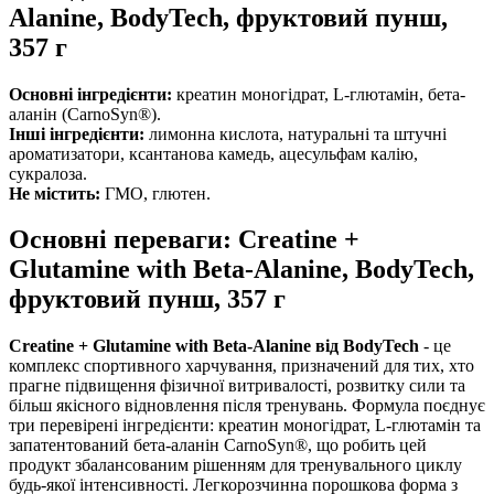
Alanine, BodyTech, фруктовий пунш,
357 г
Основні інгредієнти:
креатин моногідрат, L-глютамін, бета-
аланін (CarnoSyn®).
Інші інгредієнти:
лимонна кислота, натуральні та штучні
ароматизатори, ксантанова камедь, ацесульфам калію,
сукралоза.
Не містить:
ГМО, глютен.
Основні переваги: Creatine +
Glutamine with Beta-Alanine, BodyTech,
фруктовий пунш, 357 г
Creatine + Glutamine with Beta-Alanine від BodyTech
- це
комплекс спортивного харчування, призначений для тих, хто
прагне підвищення фізичної витривалості, розвитку сили та
більш якісного відновлення після тренувань. Формула поєднує
три перевірені інгредієнти: креатин моногідрат, L-глютамін та
запатентований бета-аланін CarnoSyn®, що робить цей
продукт збалансованим рішенням для тренувального циклу
будь-якої інтенсивності. Легкорозчинна порошкова форма з