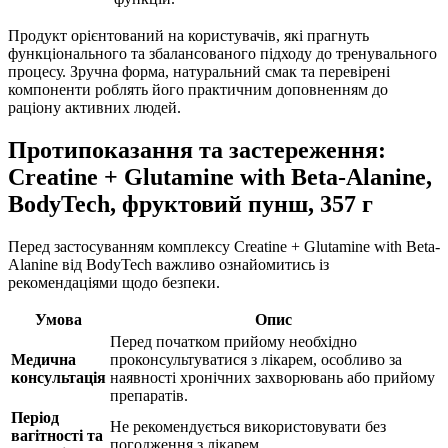
Продукт орієнтований на користувачів, які прагнуть
функціонального та збалансованого підходу до тренувального
процесу. Зручна форма, натуральний смак та перевірені
компоненти роблять його практичним доповненням до
раціону активних людей.
Протипоказання та застереження:
Creatine + Glutamine with Beta-Alanine,
BodyTech, фруктовий пунш, 357 г
Перед застосуванням комплексу Creatine + Glutamine with Beta-
Alanine від BodyTech важливо ознайомитись із
рекомендаціями щодо безпеки.
Умова
Опис
Перед початком прийому необхідно
Медична
проконсультуватися з лікарем, особливо за
консультація
наявності хронічних захворювань або прийому
препаратів.
Період
Не рекомендується використовувати без
вагітності та
погодження з лікарем.