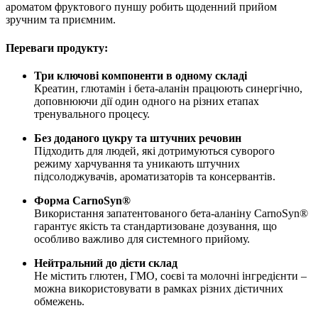
ароматом фруктового пуншу робить щоденний прийом
зручним та приємним.
Переваги продукту:
Три ключові компоненти в одному складі
Креатин, глютамін і бета-аланін працюють синергічно,
доповнюючи дії один одного на різних етапах
тренувального процесу.
Без доданого цукру та штучних речовин
Підходить для людей, які дотримуються суворого
режиму харчування та уникають штучних
підсолоджувачів, ароматизаторів та консервантів.
Форма CarnoSyn®
Використання запатентованого бета-аланіну CarnoSyn®
гарантує якість та стандартизоване дозування, що
особливо важливо для системного прийому.
Нейтральний до дієти склад
Не містить глютен, ГМО, соєві та молочні інгредієнти –
можна використовувати в рамках різних дієтичних
обмежень.