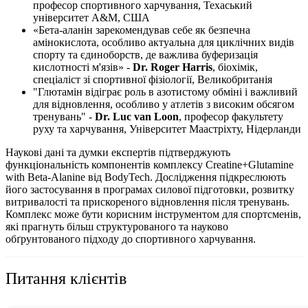
професор спортивного харчування, Техаський
університет A&M, США
«Бета-аланін зарекомендував себе як безпечна
амінокислота, особливо актуальна для циклічних видів
спорту та єдиноборств, де важлива буферизація
кислотності м'язів» -
Dr. Roger Harris
, біохімік,
спеціаліст зі спортивної фізіології, Великобританія
"Глютамін відіграє роль в азотистому обміні і важливий
для відновлення, особливо у атлетів з високим обсягом
тренувань" -
Dr. Luc van Loon
, професор факультету
руху та харчування, Університет Маастріхту, Нідерланди
Наукові дані та думки експертів підтверджують
функціональність компонентів комплексу Creatine+Glutamine
with Beta-Alanine від BodyTech. Дослідження підкреслюють
його застосування в програмах силової підготовки, розвитку
витривалості та прискореного відновлення після тренувань.
Комплекс може бути корисним інструментом для спортсменів,
які прагнуть більш структурованого та науково
обґрунтованого підходу до спортивного харчування.
Питання клієнтів