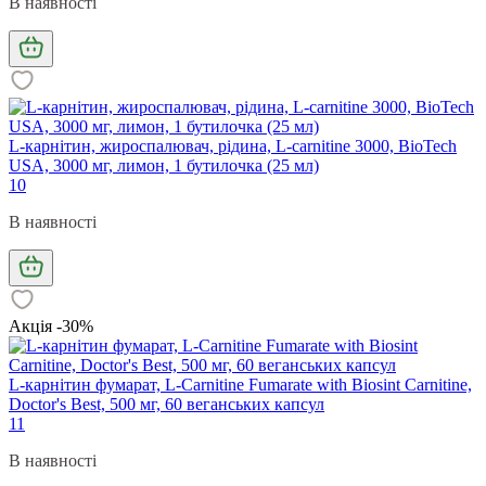
В наявності
L-карнітин, жироспалювач, рідина, L-carnitine 3000, BioTech
USA, 3000 мг, лимон, 1 бутилочка (25 мл)
10
В наявності
Акція -30%
L-карнітин фумарат, L-Carnitine Fumarate with Biosint Carnitine,
Doctor's Best, 500 мг, 60 веганських капсул
11
В наявності