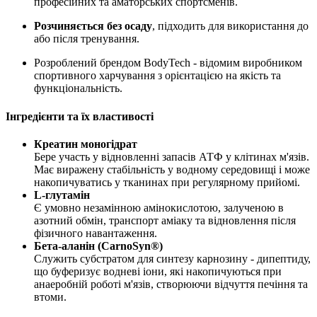
професійних та аматорських спортсменів.
Розчиняється без осаду
, підходить для використання до
або після тренування.
Розроблений брендом BodyTech - відомим виробником
спортивного харчування з орієнтацією на якість та
функціональність.
Інгредієнти та їх властивості
Креатин моногідрат
Бере участь у відновленні запасів АТФ у клітинах м'язів.
Має виражену стабільність у водному середовищі і може
накопичуватись у тканинах при регулярному прийомі.
L-глутамін
Є умовно незамінною амінокислотою, залученою в
азотний обмін, транспорт аміаку та відновлення після
фізичного навантаження.
Бета-аланін (CarnoSyn®)
Служить субстратом для синтезу карнозину - дипептиду,
що буферизує водневі іони, які накопичуються при
анаеробній роботі м'язів, створюючи відчуття печіння та
втоми.