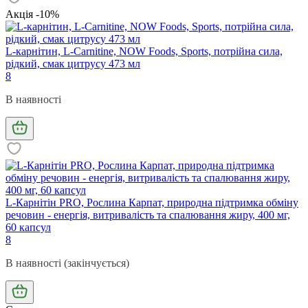
Акція -10%
L-карнітин, L-Carnitine, NOW Foods, Sports, потрійна сила,
рідкий, смак цитрусу 473 мл
8
В наявності
L-Карнітін PRO, Рослина Карпат, природна підтримка обміну
речовин - енергія, витривалість та спалювання жиру, 400 мг,
60 капсул
8
В наявності (закінчується)