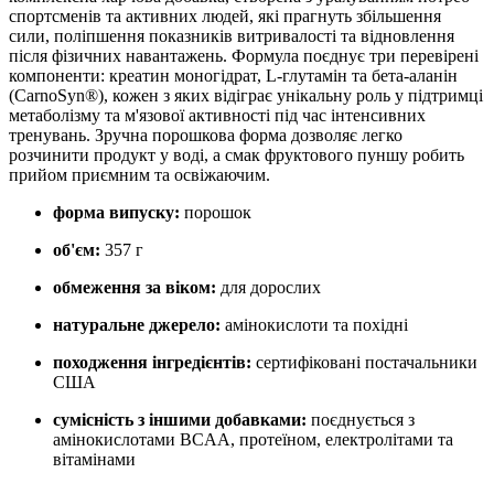
спортсменів та активних людей, які прагнуть збільшення
сили, поліпшення показників витривалості та відновлення
після фізичних навантажень. Формула поєднує три перевірені
компоненти: креатин моногідрат, L-глутамін та бета-аланін
(CarnoSyn®), кожен з яких відіграє унікальну роль у підтримці
метаболізму та м'язової активності під час інтенсивних
тренувань. Зручна порошкова форма дозволяє легко
розчинити продукт у воді, а смак фруктового пуншу робить
прийом приємним та освіжаючим.
форма випуску:
порошок
об'єм:
357 г
обмеження за віком:
для дорослих
натуральне джерело:
амінокислоти та похідні
походження інгредієнтів:
сертифіковані постачальники
США
сумісність з іншими добавками:
поєднується з
амінокислотами BCAA, протеїном, електролітами та
вітамінами