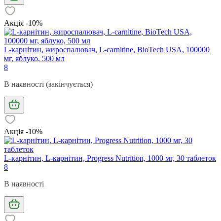
Акція -10%
L-карнітин, жироспалювач, L-carnitine, BioTech USA, 100000
мг, яблуко, 500 мл
8
В наявності (закінчується)
Акція -10%
L-карнітин, L-карнітин, Progress Nutrition, 1000 мг, 30 таблеток
8
В наявності