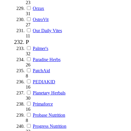
23
Orzax
31
OstroVit
27
Our Daily Vites
11
P
Palmer's
32
Paradise Herbs
26
PatchAid
8
PEDIAKID
16
Planetary Herbals
30
Primaforce
16
Probase Nutrition
8
Progress Nutrition