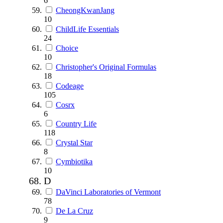
6
CheongKwanJang
10
ChildLife Essentials
24
Choice
10
Christopher's Original Formulas
18
Codeage
105
Cosrx
6
Country Life
118
Crystal Star
8
Cymbiotika
10
D
DaVinci Laboratories of Vermont
78
De La Cruz
9