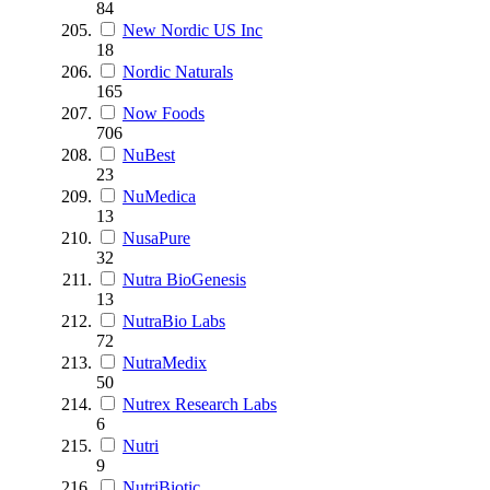
84
New Nordic US Inc
18
Nordic Naturals
165
Now Foods
706
NuBest
23
NuMedica
13
NusaPure
32
Nutra BioGenesis
13
NutraBio Labs
72
NutraMedix
50
Nutrex Research Labs
6
Nutri
9
NutriBiotic