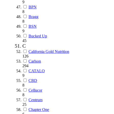
9
BPN
8
Bragg
8
BSN
9
Bucked Up
45
C
California Gold Nutrition
126
Carlson
294
CATALO
9
CBD
8
Cellucor
8
Centrum
25
Chapter One