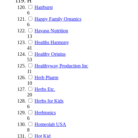
H
Hairburst
6
Happy Family Organics
6
Havasu Nutrition
13
Healths Harmony
41
Healthy Origins
53
Healthyway Production Inc
11
Herb Pharm
10
Herbs Etc.
20
Herbs for Kids
6
Herbtonics
6
Homeolab USA
8
Hot Kid