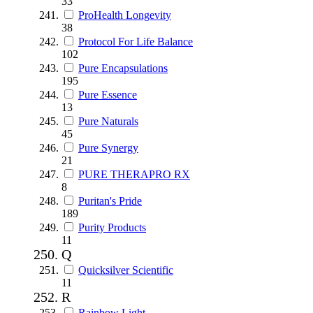
33
ProHealth Longevity
38
Protocol For Life Balance
102
Pure Encapsulations
195
Pure Essence
13
Pure Naturals
45
Pure Synergy
21
PURE THERAPRO RX
8
Puritan's Pride
189
Purity Products
11
Q
Quicksilver Scientific
11
R
Rainbow Light