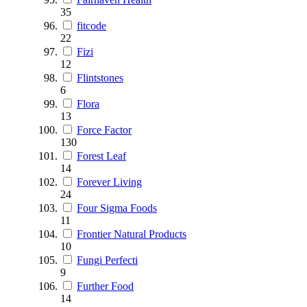
35
fitcode
22
Fizi
12
Flintstones
6
Flora
13
Force Factor
130
Forest Leaf
14
Forever Living
24
Four Sigma Foods
11
Frontier Natural Products
10
Fungi Perfecti
9
Further Food
14