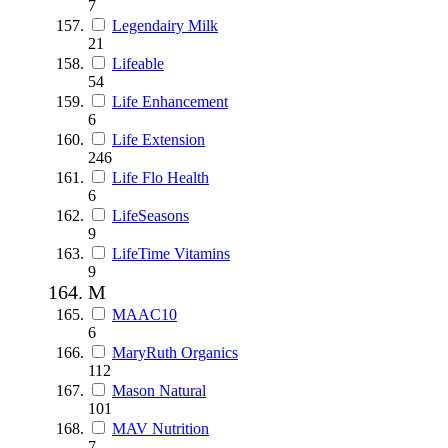
7
Legendairy Milk
21
Lifeable
54
Life Enhancement
6
Life Extension
246
Life Flo Health
6
LifeSeasons
9
LifeTime Vitamins
9
M
MAAC10
6
MaryRuth Organics
112
Mason Natural
101
MAV Nutrition
7