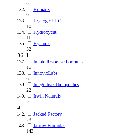
6
Humanx
9
Hyalogic LLC
10
Hydroxycut
11
Hyland's
32
I
Innate Response Formulas
15
InnovixLabs
6
Integrative Therapeutics
22
Irwin Naturals
51
J
Jacked Factory
23
Jarrow Formulas
143