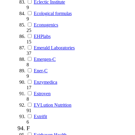
Eclectic Institute
9
Ecological formulas
9
Econugenics
25
EHPlabs
15
Emerald Laboratories
37
Emergen-C
8
Ener-C
9
Enzymedica
17
Estroven
8
EVLution Nutrition
91
Extrifit
6
F
Fairhaven Health