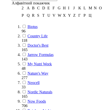
Алфавітний покажчик
2
A
B
C
D
E
F
G
H
I
J
K
L
M
N
O
P
Q
R
S
T
U
V
W
X
Y
Z
Г
Р
Ц
Biotus
96
Country Life
118
Doctor's Best
165
Jarrow Formulas
143
My Nutri Week
48
Nature's Way
277
Neocell
33
Nordic Naturals
165
Now Foods
706