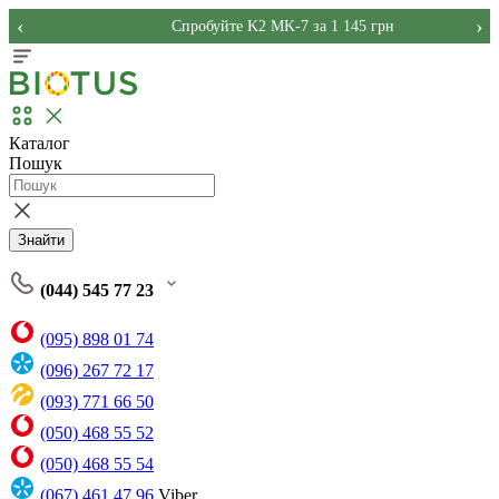
‹
›
Спробуйте K2 MK-7 за 1 145 грн
Каталог
Пошук
Знайти
(044) 545 77 23
(095) 898 01 74
(096) 267 72 17
(093) 771 66 50
(050) 468 55 52
(050) 468 55 54
(067) 461 47 96
Viber