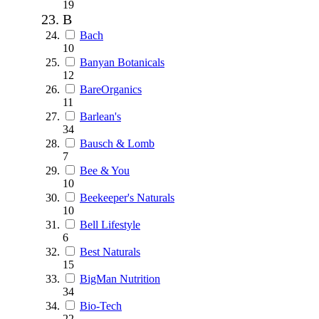
19
B
Bach
10
Banyan Botanicals
12
BareOrganics
11
Barlean's
34
Bausch & Lomb
7
Bee & You
10
Beekeeper's Naturals
10
Bell Lifestyle
6
Best Naturals
15
BigMan Nutrition
34
Bio-Tech
22