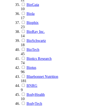
BioGaia
10
Biola
17
Biophix
23
BioRay Inc.
14
BioSchwartz
18
BioTech
45
Biotics Research
74
Biotus
96
Bluebonnet Nutrition
181
BNRG
9
BodyHealth
10
BodyTech