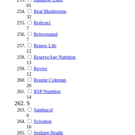
61
Real Mushrooms
32
Redcon1
7
Rejuvenated
7
Renew Life
12
ReserveAge Nutrition
13
Revive
12
Ronnie Coleman
20
RSP Nutrition
14
S
Sambucol
6
Scivation
16
Seeking Health