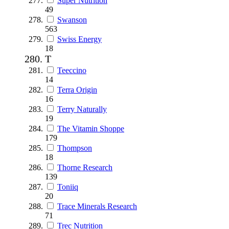
Super Nutrition
49
Swanson
563
Swiss Energy
18
T
Teeccino
14
Terra Origin
16
Terry Naturally
19
The Vitamin Shoppe
179
Thompson
18
Thorne Research
139
Toniiq
20
Trace Minerals Research
71
Trec Nutrition