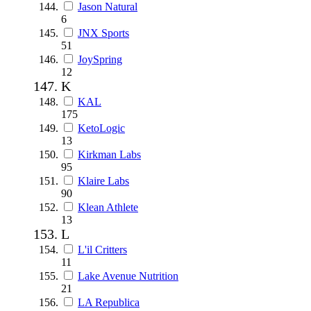
Jason Natural
6
JNX Sports
51
JoySpring
12
K
KAL
175
KetoLogic
13
Kirkman Labs
95
Klaire Labs
90
Klean Athlete
13
L
L'il Critters
11
Lake Avenue Nutrition
21
LA Republica