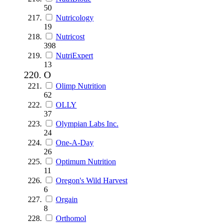
50
Nutricology
19
Nutricost
398
NutriExpert
13
O
Olimp Nutrition
62
OLLY
37
Olympian Labs Inc.
24
One-A-Day
26
Optimum Nutrition
11
Oregon's Wild Harvest
6
Orgain
8
Orthomol