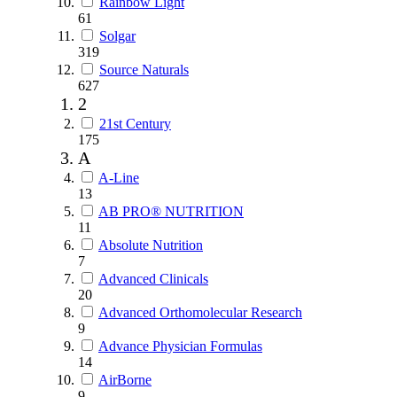
Rainbow Light
61
Solgar
319
Source Naturals
627
2
21st Century
175
A
A-Line
13
AB PRO® NUTRITION
11
Absolute Nutrition
7
Advanced Clinicals
20
Advanced Orthomolecular Research
9
Advance Physician Formulas
14
AirBorne
9