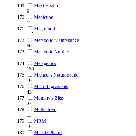
Maxi Health
9
Medicube
11
MegaFood
115
Metabolic Maintenance
50
Metabolic Nutrition
113
Metagenics
158
Michael's Naturopathic
10
Micro Ingredients
43
Mommy's Bliss
27
Motherlove
11
MRM
16
Muscle Pharm