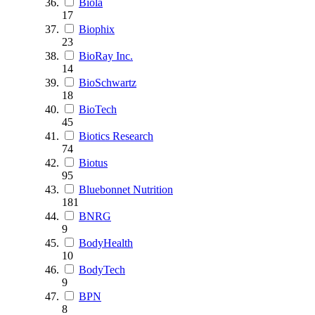
Biola
17
Biophix
23
BioRay Inc.
14
BioSchwartz
18
BioTech
45
Biotics Research
74
Biotus
95
Bluebonnet Nutrition
181
BNRG
9
BodyHealth
10
BodyTech
9
BPN
8