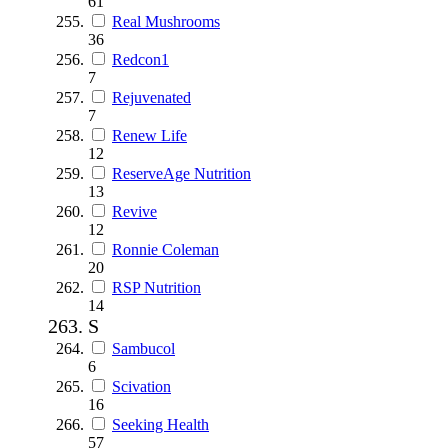
61
Real Mushrooms
36
Redcon1
7
Rejuvenated
7
Renew Life
12
ReserveAge Nutrition
13
Revive
12
Ronnie Coleman
20
RSP Nutrition
14
S
Sambucol
6
Scivation
16
Seeking Health
57