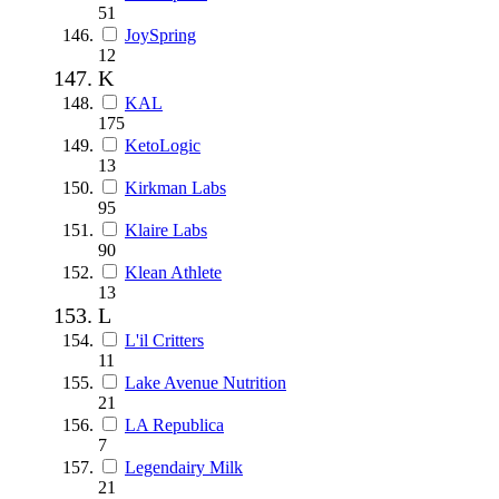
51
JoySpring
12
K
KAL
175
KetoLogic
13
Kirkman Labs
95
Klaire Labs
90
Klean Athlete
13
L
L'il Critters
11
Lake Avenue Nutrition
21
LA Republica
7
Legendairy Milk
21