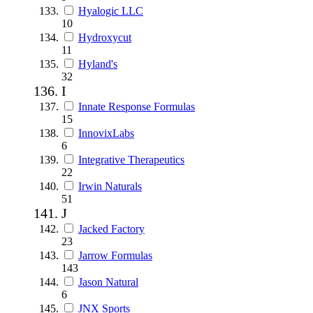
Hyalogic LLC
10
Hydroxycut
11
Hyland's
32
I
Innate Response Formulas
15
InnovixLabs
6
Integrative Therapeutics
22
Irwin Naturals
51
J
Jacked Factory
23
Jarrow Formulas
143
Jason Natural
6
JNX Sports