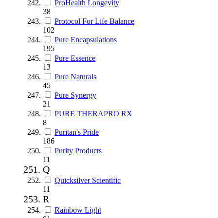
ProHealth Longevity
38
Protocol For Life Balance
102
Pure Encapsulations
195
Pure Essence
13
Pure Naturals
45
Pure Synergy
21
PURE THERAPRO RX
8
Puritan's Pride
186
Purity Products
11
Q
Quicksilver Scientific
11
R
Rainbow Light