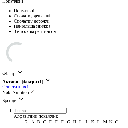
Популярні
Популярні
Спочатку дешевші
Спочатку дорожчі
Найбільша знижка
З високим рейтингом
Фільтр
Активні фільтри
(1)
Очистити всі
Nobi Nutrition
Бренди
Алфавітний покажчик
2
A
B
C
D
E
F
G
H
I
J
K
L
M
N
O