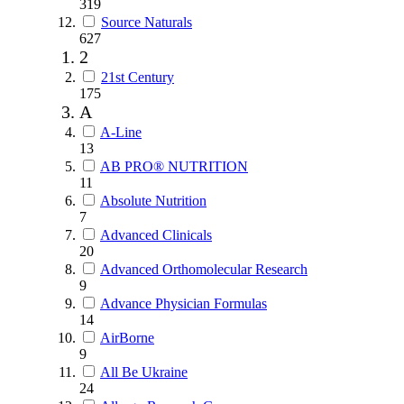
319
Source Naturals
627
2
21st Century
175
A
A-Line
13
AB PRO® NUTRITION
11
Absolute Nutrition
7
Advanced Clinicals
20
Advanced Orthomolecular Research
9
Advance Physician Formulas
14
AirBorne
9
All Be Ukraine
24