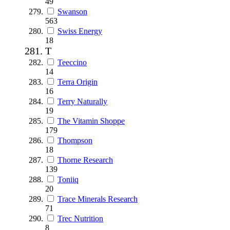
49
Swanson
563
Swiss Energy
18
T
Teeccino
14
Terra Origin
16
Terry Naturally
19
The Vitamin Shoppe
179
Thompson
18
Thorne Research
139
Toniiq
20
Trace Minerals Research
71
Trec Nutrition
8