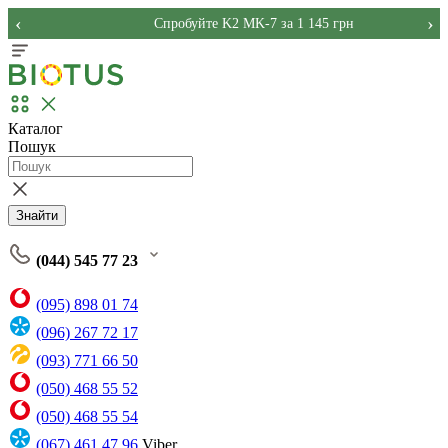
‹
›
Спробуйте K2 MK-7 за 1 145 грн
Каталог
Пошук
Знайти
(044) 545 77 23
(095) 898 01 74
(096) 267 72 17
(093) 771 66 50
(050) 468 55 52
(050) 468 55 54
(067) 461 47 96
Viber