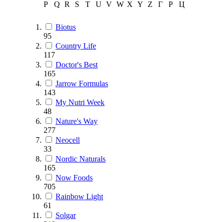
P
Q
R
S
T
U
V
W
X
Y
Z
Г
Р
Ц
Biotus
95
Country Life
117
Doctor's Best
165
Jarrow Formulas
143
My Nutri Week
48
Nature's Way
277
Neocell
33
Nordic Naturals
165
Now Foods
705
Rainbow Light
61
Solgar