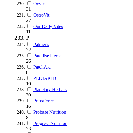
Orzax
31
OstroVit
27
Our Daily Vites
11
P
Palmer's
32
Paradise Herbs
26
PatchAid
8
PEDIAKID
16
Planetary Herbals
30
Primaforce
16
Probase Nutrition
8
Progress Nutrition
33