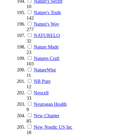
Nature's Secret
10
Nature's Truth
142
Nature's Way
277
NATURELO
32
Nature Made
23
Natures Craft
103
NatureWise
11
NB Pure
12
Neocell
33
Neurogan Health
9
New Chapter
85
New Nordic US Inc
18