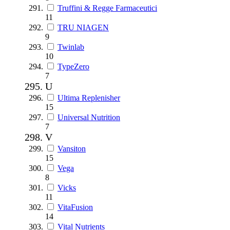
Truffini & Regge Farmaceutici
11
TRU NIAGEN
9
Twinlab
10
TypeZero
7
U
Ultima Replenisher
15
Universal Nutrition
7
V
Vansiton
15
Vega
8
Vicks
11
VitaFusion
14
Vital Nutrients