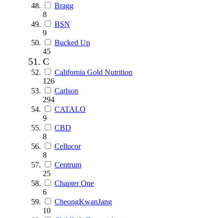
Bragg
8
BSN
9
Bucked Up
45
C
California Gold Nutrition
126
Carlson
294
CATALO
9
CBD
8
Cellucor
8
Centrum
25
Chapter One
6
CheongKwanJang
10