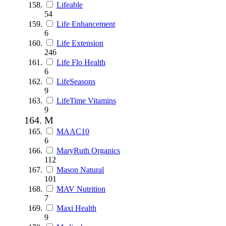
Lifeable
54
Life Enhancement
6
Life Extension
246
Life Flo Health
6
LifeSeasons
9
LifeTime Vitamins
9
M
MAAC10
6
MaryRuth Organics
112
Mason Natural
101
MAV Nutrition
7
Maxi Health
9