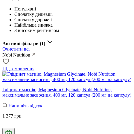
Популярні
Спочатку дешевші
Спочатку дорожчі
Найбільша знижка
З високим рейтингом
Активні фільтри
(1)
Очистити всі
Nobi Nutrition
Під замовлення
Гліцинат магнію, Magnesium Glycinate, Nobi Nutrition,
максимальне засвоєння, 400 мг, 120 капсул (200 мг на капсулу)
Напишіть відгук
1 377 грн