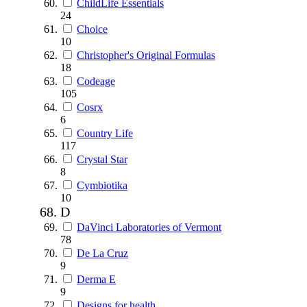
ChildLife Essentials
24
Choice
10
Christopher's Original Formulas
18
Codeage
105
Cosrx
6
Country Life
117
Crystal Star
8
Cymbiotika
10
D
DaVinci Laboratories of Vermont
78
De La Cruz
9
Derma E
9
Designs for health