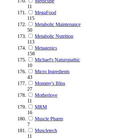
Medicube
11
MegaFood
115
Metabolic Maintenance
50
Metabolic Nutrition
113
Metagenics
158
Michael's Naturopathic
10
Micro Ingredients
43
Mommy's Bliss
27
Motherlove
11
MRM
16
Muscle Pharm
7
Muscletech
11