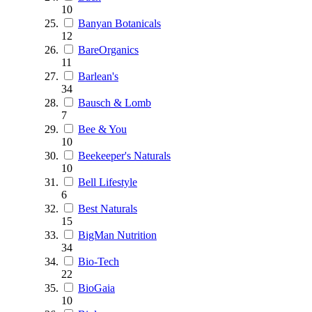
10
Banyan Botanicals
12
BareOrganics
11
Barlean's
34
Bausch & Lomb
7
Bee & You
10
Beekeeper's Naturals
10
Bell Lifestyle
6
Best Naturals
15
BigMan Nutrition
34
Bio-Tech
22
BioGaia
10