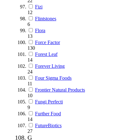
22
Fizi
12
Flintstones
6
Flora
13
Force Factor
130
Forest Leaf
14
Forever Living
24
Four Sigma Foods
11
Frontier Natural Products
10
Fungi Perfecti
9
Further Food
14
FutureBiotics
27
G