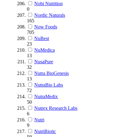
Nobi Nutrition
0
Nordic Naturals
165
Now Foods
705
NuBest
23
NuMedica
13
NusaPure
32
Nutra BioGenesis
13
NutraBio Labs
72
NutraMedix
50
Nutrex Research Labs
6
Nutri
9
NutriBiotic
50