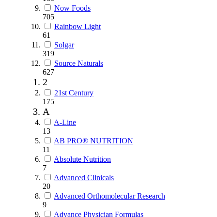
Now Foods
705
Rainbow Light
61
Solgar
319
Source Naturals
627
2
21st Century
175
A
A-Line
13
AB PRO® NUTRITION
11
Absolute Nutrition
7
Advanced Clinicals
20
Advanced Orthomolecular Research
9
Advance Physician Formulas