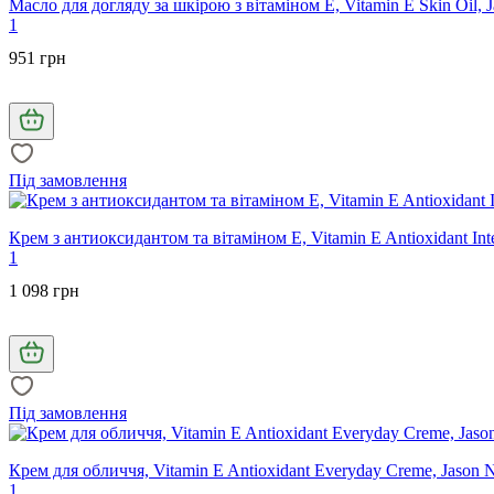
Масло для догляду за шкірою з вітаміном E, Vitamin E Skin Oil, J
1
951 грн
Під замовлення
Крем з антиоксидантом та вітаміном Е, Vitamin E Antioxidant Int
1
1 098 грн
Під замовлення
Крем для обличчя, Vitamin E Antioxidant Everyday Creme, Jason N
1