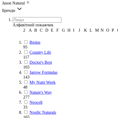
Jason Natural
Бренди
Алфавітний покажчик
2
A
B
C
D
E
F
G
H
I
J
K
L
M
N
O
P
Biotus
95
Country Life
117
Doctor's Best
165
Jarrow Formulas
143
My Nutri Week
48
Nature's Way
277
Neocell
33
Nordic Naturals
165