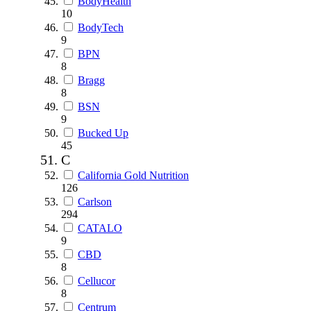
BodyHealth
10
BodyTech
9
BPN
8
Bragg
8
BSN
9
Bucked Up
45
C
California Gold Nutrition
126
Carlson
294
CATALO
9
CBD
8
Cellucor
8
Centrum