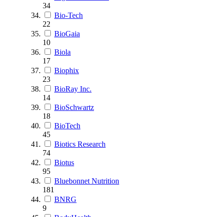
34
Bio-Tech
22
BioGaia
10
Biola
17
Biophix
23
BioRay Inc.
14
BioSchwartz
18
BioTech
45
Biotics Research
74
Biotus
95
Bluebonnet Nutrition
181
BNRG
9