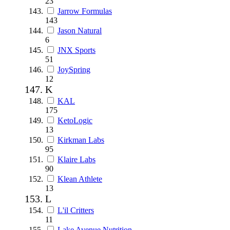
23
Jarrow Formulas
143
Jason Natural
6
JNX Sports
51
JoySpring
12
K
KAL
175
KetoLogic
13
Kirkman Labs
95
Klaire Labs
90
Klean Athlete
13
L
L'il Critters
11
Lake Avenue Nutrition