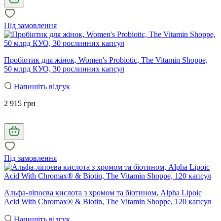
Під замовлення
Пробіотик для жінок, Women's Probiotic, The Vitamin Shoppe,
50 млрд КУО, 30 рослинних капсул
Напишіть відгук
2 915 грн
Під замовлення
Альфа-ліпоєва кислота з хромом та біотином, Alpha Lipoic
Acid With Chromax® & Biotin, The Vitamin Shoppe, 120 капсул
Напишіть відгук