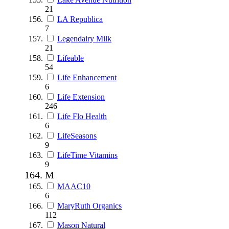
21
LA Republica
7
Legendairy Milk
21
Lifeable
54
Life Enhancement
6
Life Extension
246
Life Flo Health
6
LifeSeasons
9
LifeTime Vitamins
9
M
MAAC10
6
MaryRuth Organics
112
Mason Natural