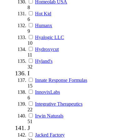
Homeolab USA
8
Hot Kid
6
Humanx
9
Hyalogic LLC
10
Hydroxycut
11
Hyland's
32
I
Innate Response Formulas
15
InnovixLabs
6
Integrative Therapeutics
22
Irwin Naturals
51
J
Jacked Factory