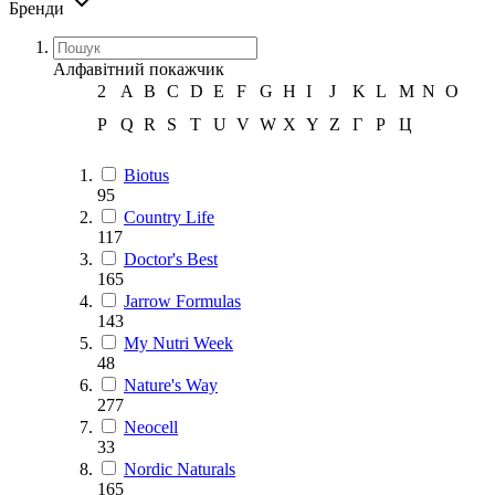
Бренди
Алфавітний покажчик
2
A
B
C
D
E
F
G
H
I
J
K
L
M
N
O
P
Q
R
S
T
U
V
W
X
Y
Z
Г
Р
Ц
Biotus
95
Country Life
117
Doctor's Best
165
Jarrow Formulas
143
My Nutri Week
48
Nature's Way
277
Neocell
33
Nordic Naturals
165