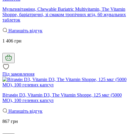
Мультивітаміни, Chewable Bariatric Multivitamin, The Vitamin
Shoppe, баріатричні, зі смаком тропічних ягід, 60 жувальних
таблеток
Напишіть відгук
1 406 грн
Під замовлення
Вітамін D3, Vitamin D3, The Vitamin Shoppe, 125 мкг (5000
МО), 100 гелевих капсул
Напишіть відгук
867 грн