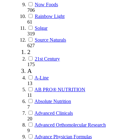
Now Foods
706
Rainbow Light
61
Solgar
319
Source Naturals
627
2
21st Century
175
A
A-Line
13
AB PRO® NUTRITION
11
Absolute Nutrition
7
Advanced Clinicals
20
Advanced Orthomolecular Research
9
Advance Physician Formulas