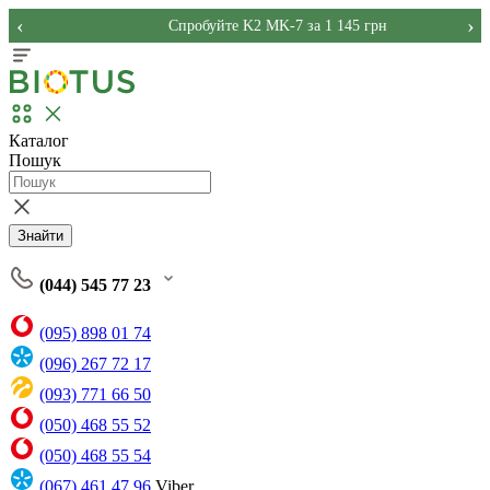
‹
›
Спробуйте K2 MK-7 за 1 145 грн
Каталог
Пошук
Знайти
(044) 545 77 23
(095) 898 01 74
(096) 267 72 17
(093) 771 66 50
(050) 468 55 52
(050) 468 55 54
(067) 461 47 96
Viber