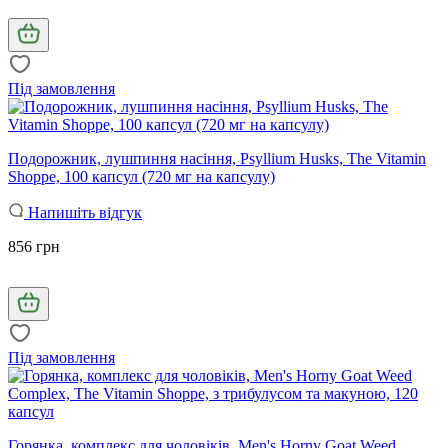
Під замовлення
Подорожник, лушпиння насіння, Psyllium Husks, The Vitamin
Shoppe, 100 капсул (720 мг на капсулу)
Напишіть відгук
856 грн
Під замовлення
Горянка, комплекс для чоловіків, Men's Horny Goat Weed