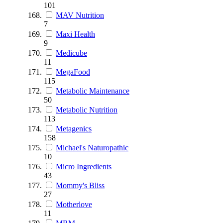
101
MAV Nutrition
7
Maxi Health
9
Medicube
11
MegaFood
115
Metabolic Maintenance
50
Metabolic Nutrition
113
Metagenics
158
Michael's Naturopathic
10
Micro Ingredients
43
Mommy's Bliss
27
Motherlove
11