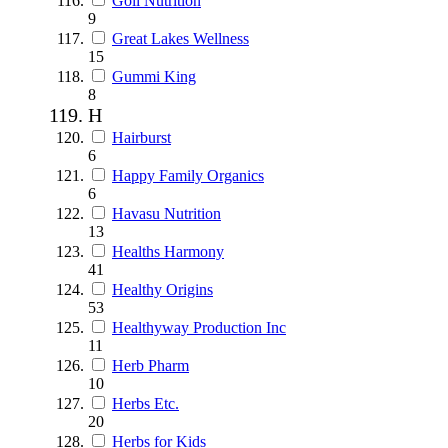
Goli Nutrition
9
Great Lakes Wellness
15
Gummi King
8
H
Hairburst
6
Happy Family Organics
6
Havasu Nutrition
13
Healths Harmony
41
Healthy Origins
53
Healthyway Production Inc
11
Herb Pharm
10
Herbs Etc.
20
Herbs for Kids