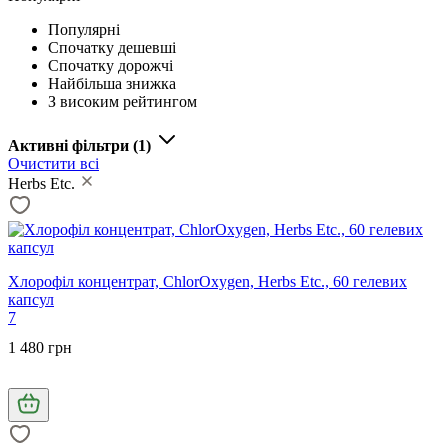
Популярні
Спочатку дешевші
Спочатку дорожчі
Найбільша знижка
З високим рейтингом
Активні фільтри
(1)
Очистити всі
Herbs Etc.
Хлорофіл концентрат, ChlorOxygen, Herbs Etc., 60 гелевих
капсул
7
1 480 грн