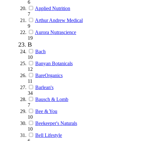
6
Applied Nutrition
7
Arthur Andrew Medical
9
Aurora Nutrascience
19
B
Bach
10
Banyan Botanicals
12
BareOrganics
11
Barlean's
34
Bausch & Lomb
7
Bee & You
10
Beekeeper's Naturals
10
Bell Lifestyle
6