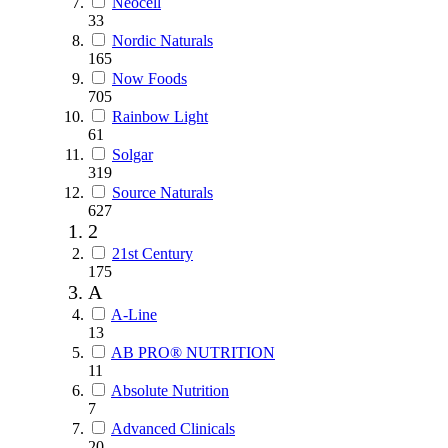
Neocell
33
Nordic Naturals
165
Now Foods
705
Rainbow Light
61
Solgar
319
Source Naturals
627
2
21st Century
175
A
A-Line
13
AB PRO® NUTRITION
11
Absolute Nutrition
7
Advanced Clinicals
20