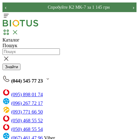
‹
›
Спробуйте K2 MK-7 за 1 145 грн
Каталог
Пошук
Знайти
(044) 545 77 23
(095) 898 01 74
(096) 267 72 17
(093) 771 66 50
(050) 468 55 52
(050) 468 55 54
(067) 461 47 96
Viber