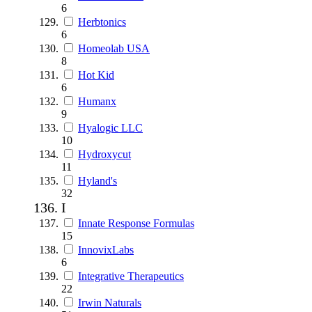
6
Herbtonics
6
Homeolab USA
8
Hot Kid
6
Humanx
9
Hyalogic LLC
10
Hydroxycut
11
Hyland's
32
I
Innate Response Formulas
15
InnovixLabs
6
Integrative Therapeutics
22
Irwin Naturals