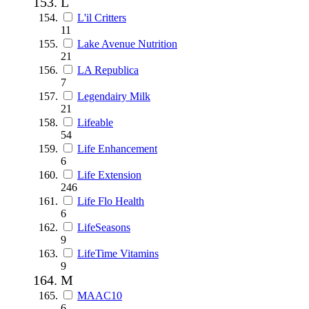
L
L'il Critters
11
Lake Avenue Nutrition
21
LA Republica
7
Legendairy Milk
21
Lifeable
54
Life Enhancement
6
Life Extension
246
Life Flo Health
6
LifeSeasons
9
LifeTime Vitamins
9
M
MAAC10
6