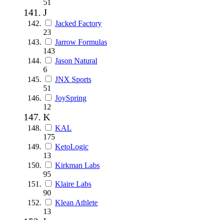
51
J
Jacked Factory
23
Jarrow Formulas
143
Jason Natural
6
JNX Sports
51
JoySpring
12
K
KAL
175
KetoLogic
13
Kirkman Labs
95
Klaire Labs
90
Klean Athlete
13