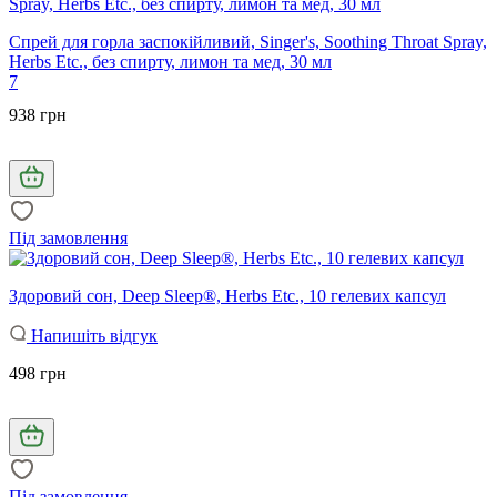
Спрей для горла заспокійливий, Singer's, Soothing Throat Spray,
Herbs Etc., без спирту, лимон та мед, 30 мл
7
938 грн
Під замовлення
Здоровий сон, Deep Sleep®, Herbs Etc., 10 гелевих капсул
Напишіть відгук
498 грн
Під замовлення