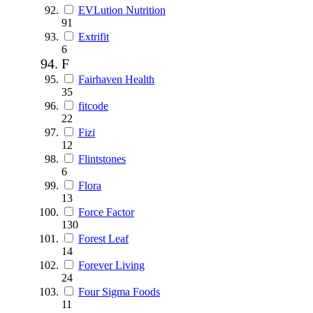
EVLution Nutrition
91
Extrifit
6
F
Fairhaven Health
35
fitcode
22
Fizi
12
Flintstones
6
Flora
13
Force Factor
130
Forest Leaf
14
Forever Living
24
Four Sigma Foods
11