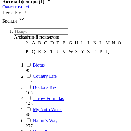
Активні фільтри
(1)
Очистити всі
Herbs Etc.
Бренди
Алфавітний покажчик
2
A
B
C
D
E
F
G
H
I
J
K
L
M
N
O
P
Q
R
S
T
U
V
W
X
Y
Z
Г
Р
Ц
Biotus
95
Country Life
117
Doctor's Best
165
Jarrow Formulas
143
My Nutri Week
48
Nature's Way
277