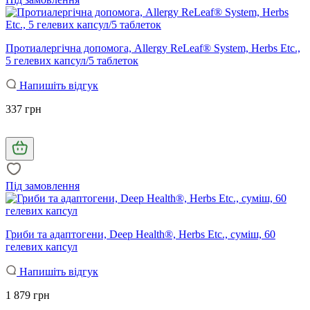
Протиалергічна допомога, Allergy ReLeaf® System, Herbs Etc.,
5 гелевих капсул/5 таблеток
Напишіть відгук
337 грн
Під замовлення
Гриби та адаптогени, Deep Health®, Herbs Etc., суміш, 60
гелевих капсул
Напишіть відгук
1 879 грн