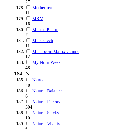
27
Motherlove
11
MRM
16
Muscle Pharm
7
Muscletech
11
Mushroom Matrix Canine
12
My Nutri Week
48
N
Natrol
48
Natural Balance
6
Natural Factors
304
Natural Stacks
10
Natural Vitality
6