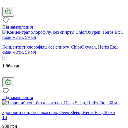
Під замовлення
Концентрат хлорофілу, без спирту, ChlorOxygen, Herbs Etc.,
смак м'яти, 59 мл
6
1 864 грн
Під замовлення
Здоровий сон, без алкоголю, Deep Sleep, Herbs Etc., 30 мл
10
938 грн