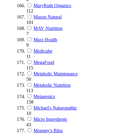
MaryRuth Organics
112
Mason Natural
101
MAV Nutrition
7
Maxi Health
9
Medicube
11
MegaFood
115
Metabolic Maintenance
50
Metabolic Nutrition
113
Metagenics
158
Michael's Naturopathic
10
Micro Ingredients
43
Mommy's Bliss