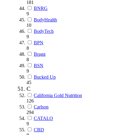
181
BNRG
9
BodyHealth
10
BodyTech
9
BPN
8
Bragg
8
BSN
9
Bucked Up
45
C
California Gold Nutrition
126
Carlson
294
CATALO
9
CBD