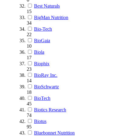
Best Naturals
15
BigMan Nutrition
34
Bio-Tech
22
BioGaia
10
Biola
17
Biophix
23
BioRay Inc.
14
BioSchwartz
18
BioTech
45
Biotics Research
74
Biotus
95
Bluebonnet Nutrition