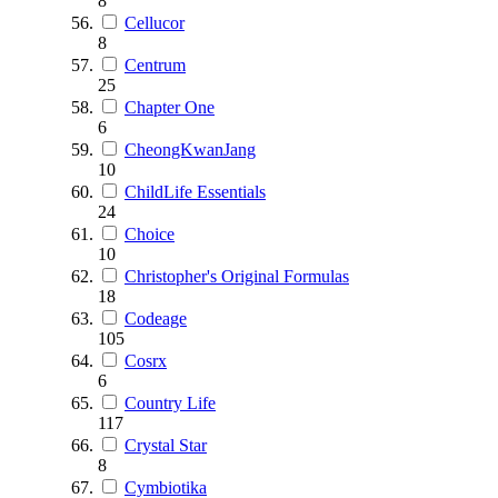
8
Cellucor
8
Centrum
25
Chapter One
6
CheongKwanJang
10
ChildLife Essentials
24
Choice
10
Christopher's Original Formulas
18
Codeage
105
Cosrx
6
Country Life
117
Crystal Star
8
Cymbiotika