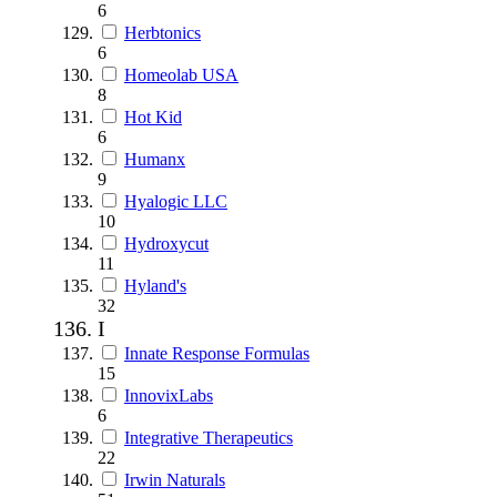
6
Herbtonics
6
Homeolab USA
8
Hot Kid
6
Humanx
9
Hyalogic LLC
10
Hydroxycut
11
Hyland's
32
I
Innate Response Formulas
15
InnovixLabs
6
Integrative Therapeutics
22
Irwin Naturals