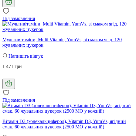
Під замовлення
Мультивітаміни, Multi Vitamin, YumVs, зі смаком ягід, 120
жувальних цукерок
Напишіть відгук
1 471 грн
Під замовлення
Вітамін D3 (холекальциферол), Vitamin D3, YumVs, ягідний
смак, 60 жувальних цукерок (2500 МО у кожній)