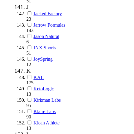
51
J
Jacked Factory
23
Jarrow Formulas
143
Jason Natural
6
JNX Sports
51
JoySpring
12
K
KAL
175
KetoLogic
13
Kirkman Labs
95
Klaire Labs
90
Klean Athlete
13