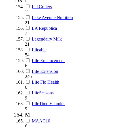
L
L'il Critters
11
Lake Avenue Nutrition
21
LA Republica
7
Legendairy Milk
21
Lifeable
54
Life Enhancement
6
Life Extension
246
Life Flo Health
6
LifeSeasons
9
LifeTime Vitamins
9
M
MAAC10
6