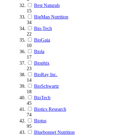
Best Naturals
15
BigMan Nutrition
34
Bio-Tech
22
BioGaia
10
Biola
17
Biophix
23
BioRay Inc.
14
BioSchwartz
18
BioTech
45
Biotics Research
74
Biotus
95
Bluebonnet Nutrition