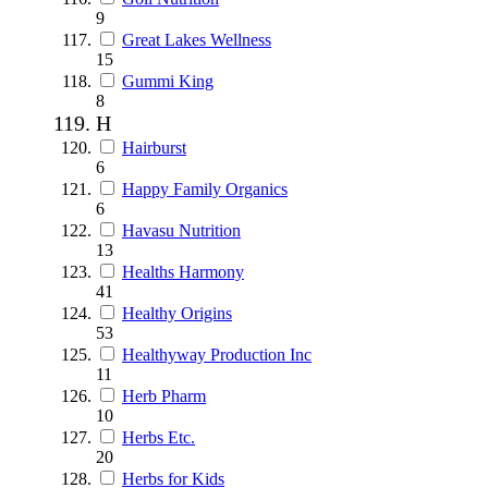
9
Great Lakes Wellness
15
Gummi King
8
H
Hairburst
6
Happy Family Organics
6
Havasu Nutrition
13
Healths Harmony
41
Healthy Origins
53
Healthyway Production Inc
11
Herb Pharm
10
Herbs Etc.
20
Herbs for Kids