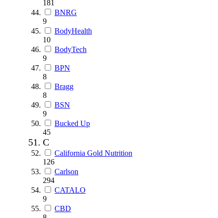
181
BNRG
9
BodyHealth
10
BodyTech
9
BPN
8
Bragg
8
BSN
9
Bucked Up
45
C
California Gold Nutrition
126
Carlson
294
CATALO
9
CBD
8