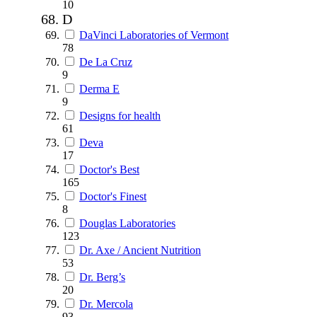
10
D
DaVinci Laboratories of Vermont
78
De La Cruz
9
Derma E
9
Designs for health
61
Deva
17
Doctor's Best
165
Doctor's Finest
8
Douglas Laboratories
123
Dr. Axe / Ancient Nutrition
53
Dr. Berg’s
20
Dr. Mercola
93