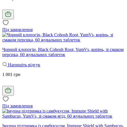
Під замовлення
Чорний клопогін, Black Cohosh Root, YumVs, корінь, зі смаком
персика, 60 жувальних таблеток
Напишіть відгук
1 001 грн
Під замовлення
Імунна підтримка із самбукусом, Immune Shield with Sambucus,