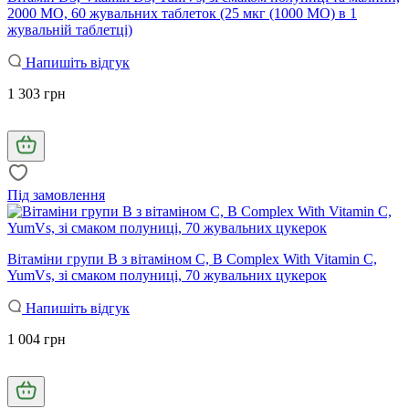
2000 МО, 60 жувальних таблеток (25 мкг (1000 МО) в 1
жувальній таблетці)
Напишіть відгук
1 303 грн
Під замовлення
Вітаміни групи B з вітаміном C, B Complex With Vitamin C,
YumVs, зі смаком полуниці, 70 жувальних цукерок
Напишіть відгук
1 004 грн