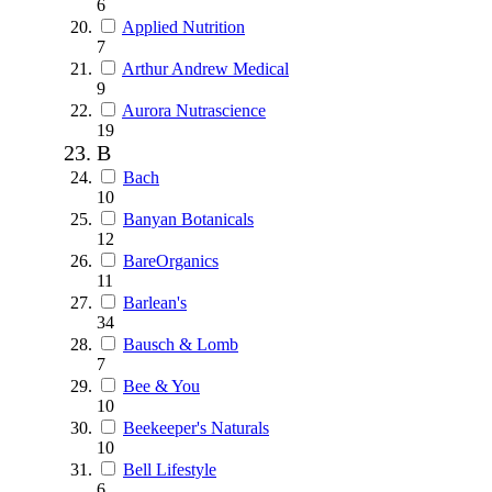
6
Applied Nutrition
7
Arthur Andrew Medical
9
Aurora Nutrascience
19
B
Bach
10
Banyan Botanicals
12
BareOrganics
11
Barlean's
34
Bausch & Lomb
7
Bee & You
10
Beekeeper's Naturals
10
Bell Lifestyle
6