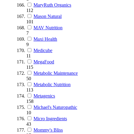
MaryRuth Organics
112
Mason Natural
101
MAV Nutrition
7
Maxi Health
9
Medicube
11
MegaFood
115
Metabolic Maintenance
50
Metabolic Nutrition
113
Metagenics
158
Michael's Naturopathic
10
Micro Ingredients
43
Mommy's Bliss