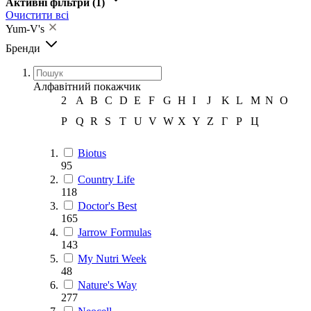
Активні фільтри
(1)
Очистити всі
Yum-V's
Бренди
Алфавітний покажчик
2
A
B
C
D
E
F
G
H
I
J
K
L
M
N
O
P
Q
R
S
T
U
V
W
X
Y
Z
Г
Р
Ц
Biotus
95
Country Life
118
Doctor's Best
165
Jarrow Formulas
143
My Nutri Week
48
Nature's Way
277