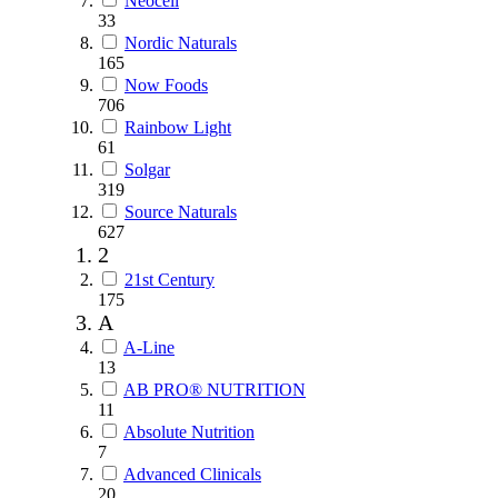
Neocell
33
Nordic Naturals
165
Now Foods
706
Rainbow Light
61
Solgar
319
Source Naturals
627
2
21st Century
175
A
A-Line
13
AB PRO® NUTRITION
11
Absolute Nutrition
7
Advanced Clinicals
20