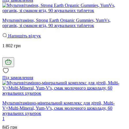
Під замовлення
Мультивітаміни, Strong Earth Organic Gummies, YumVs,
органік, зі смаком ягід, 90 жувальних таблеток
Напишіть відгук
1 802 грн
Під замовлення
Мультивітамінно-мінеральний комплекс для дітей, Multi-
V+Multi-Mineral, Yum-V's, смак молочного шоколаду, 60
жувальних цукерок
1
845 грн