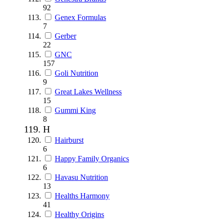
92
Genex Formulas
7
Gerber
22
GNC
157
Goli Nutrition
9
Great Lakes Wellness
15
Gummi King
8
H
Hairburst
6
Happy Family Organics
6
Havasu Nutrition
13
Healths Harmony
41
Healthy Origins