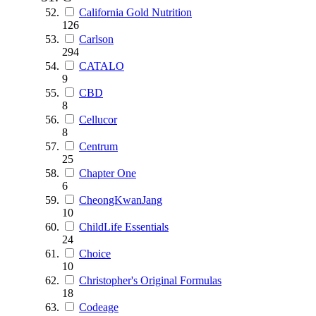
California Gold Nutrition
126
Carlson
294
CATALO
9
CBD
8
Cellucor
8
Centrum
25
Chapter One
6
CheongKwanJang
10
ChildLife Essentials
24
Choice
10
Christopher's Original Formulas
18
Codeage