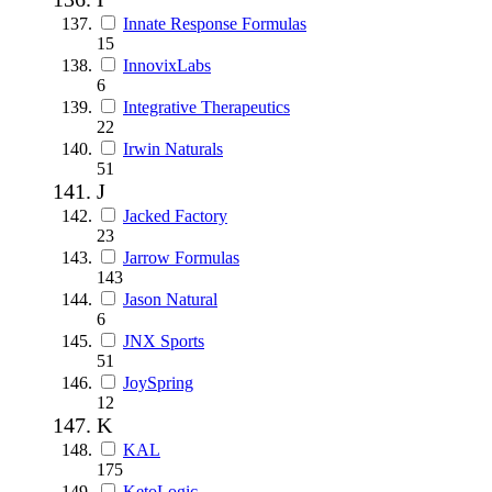
Innate Response Formulas
15
InnovixLabs
6
Integrative Therapeutics
22
Irwin Naturals
51
J
Jacked Factory
23
Jarrow Formulas
143
Jason Natural
6
JNX Sports
51
JoySpring
12
K
KAL
175
KetoLogic