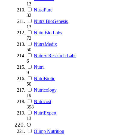
13
NusaPure
32
Nutra BioGenesis
13
NutraBio Labs
72
NutraMedix
50
Nutrex Research Labs
6
Nutri
9
NutriBiotic
50
Nutricology
19
Nutricost
398
NutriExpert
13
O
Olimp Nutrition