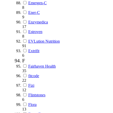
Emergen-C
8
Ener-C
9
Enzymedica
17
Estroven
8
EVLution Nutrition
91
Extrifit
6
F
Fairhaven Health
35
fitcode
22
Fizi
12
Flintstones
6
Flora
13