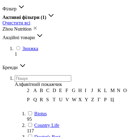
Фільтр
Активні фільтри
(1)
Очистити всі
Zhou Nutrition
Акційні товари
Знижка
1
Бренди
Алфавітний покажчик
2
A
B
C
D
E
F
G
H
I
J
K
L
M
N
O
P
Q
R
S
T
U
V
W
X
Y
Z
Г
Р
Ц
Biotus
95
Country Life
117
Doctor's Best