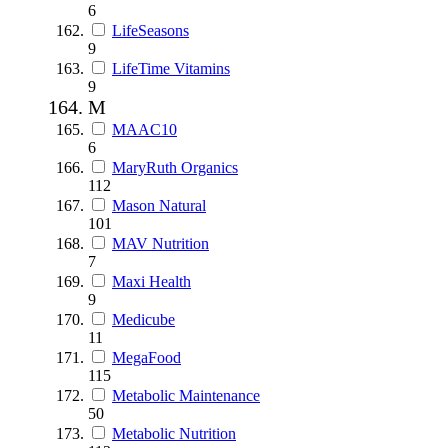
6
LifeSeasons
9
LifeTime Vitamins
9
M
MAAC10
6
MaryRuth Organics
112
Mason Natural
101
MAV Nutrition
7
Maxi Health
9
Medicube
11
MegaFood
115
Metabolic Maintenance
50
Metabolic Nutrition