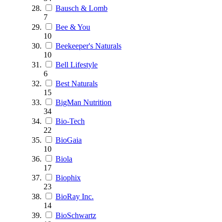
Bausch & Lomb
7
Bee & You
10
Beekeeper's Naturals
10
Bell Lifestyle
6
Best Naturals
15
BigMan Nutrition
34
Bio-Tech
22
BioGaia
10
Biola
17
Biophix
23
BioRay Inc.
14
BioSchwartz