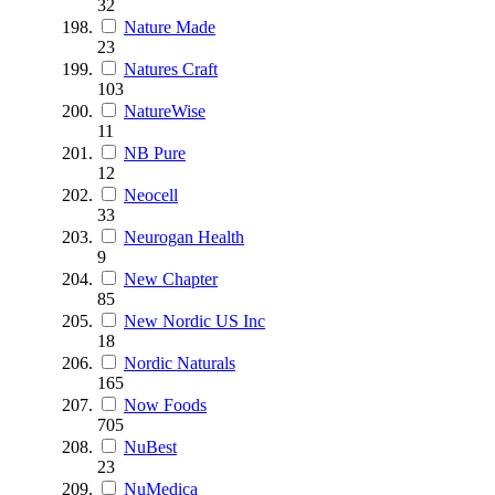
32
Nature Made
23
Natures Craft
103
NatureWise
11
NB Pure
12
Neocell
33
Neurogan Health
9
New Chapter
85
New Nordic US Inc
18
Nordic Naturals
165
Now Foods
705
NuBest
23
NuMedica