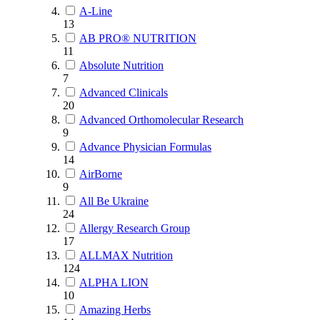
A-Line
13
AB PRO® NUTRITION
11
Absolute Nutrition
7
Advanced Clinicals
20
Advanced Orthomolecular Research
9
Advance Physician Formulas
14
AirBorne
9
All Be Ukraine
24
Allergy Research Group
17
ALLMAX Nutrition
124
ALPHA LION
10
Amazing Herbs