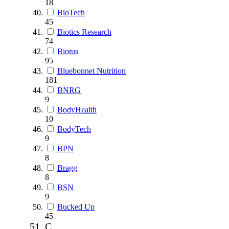
18
BioTech
45
Biotics Research
74
Biotus
95
Bluebonnet Nutrition
181
BNRG
9
BodyHealth
10
BodyTech
9
BPN
8
Bragg
8
BSN
9
Bucked Up
45
C