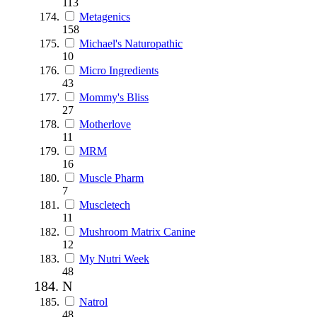
113
Metagenics
158
Michael's Naturopathic
10
Micro Ingredients
43
Mommy's Bliss
27
Motherlove
11
MRM
16
Muscle Pharm
7
Muscletech
11
Mushroom Matrix Canine
12
My Nutri Week
48
N
Natrol
48