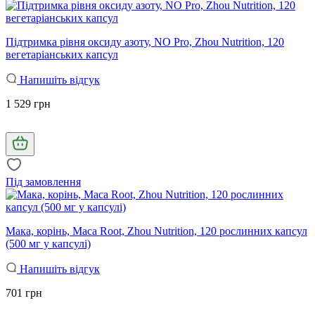
Підтримка рівня оксиду азоту, NO Pro, Zhou Nutrition, 120
вегетаріанських капсул
Напишіть відгук
1 529 грн
Під замовлення
Мака, корінь, Maca Root, Zhou Nutrition, 120 рослинних капсул
(500 мг у капсулі)
Напишіть відгук
701 грн