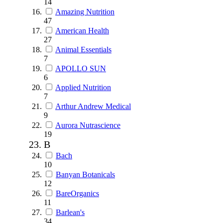
14
Amazing Nutrition
47
American Health
27
Animal Essentials
7
APOLLO SUN
6
Applied Nutrition
7
Arthur Andrew Medical
9
Aurora Nutrascience
19
B
Bach
10
Banyan Botanicals
12
BareOrganics
11
Barlean's
34