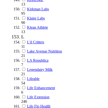
13
Kirkman Labs
95
Klaire Labs
90
Klean Athlete
13
L
L'il Critters
11
Lake Avenue Nutrition
21
LA Republica
7
Legendairy Milk
21
Lifeable
54
Life Enhancement
6
Life Extension
246
Life Flo Health