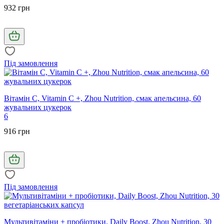
932 грн
Під замовлення
Вітамін С, Vitamin C +, Zhou Nutrition, смак апельсина, 60
жувальних цукерок
6
916 грн
Під замовлення
Мультивітаміни + пробіотики, Daily Boost, Zhou Nutrition, 30