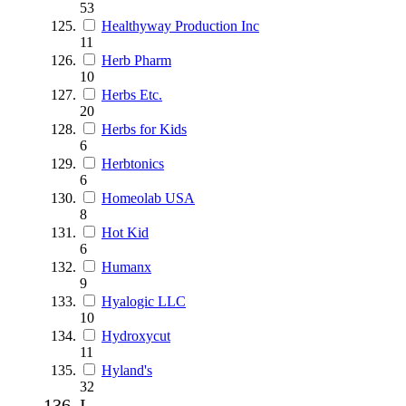
53
Healthyway Production Inc
11
Herb Pharm
10
Herbs Etc.
20
Herbs for Kids
6
Herbtonics
6
Homeolab USA
8
Hot Kid
6
Humanx
9
Hyalogic LLC
10
Hydroxycut
11
Hyland's
32
I