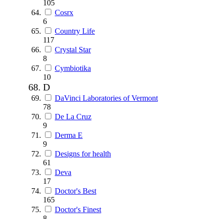
105
Cosrx
6
Country Life
117
Crystal Star
8
Cymbiotika
10
D
DaVinci Laboratories of Vermont
78
De La Cruz
9
Derma E
9
Designs for health
61
Deva
17
Doctor's Best
165
Doctor's Finest
8