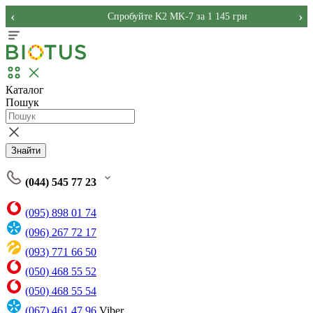
‹
›
Спробуйте K2 MK-7 за 1 145 грн
Каталог
Пошук
Знайти
(044) 545 77 23
(095) 898 01 74
(096) 267 72 17
(093) 771 66 50
(050) 468 55 52
(050) 468 55 54
(067) 461 47 96
Viber