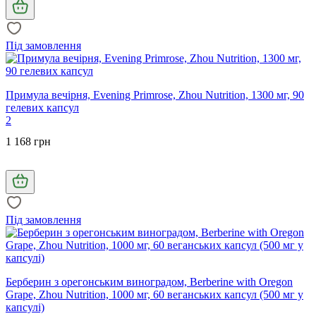
Під замовлення
Примула вечірня, Evening Primrose, Zhou Nutrition, 1300 мг, 90
гелевих капсул
2
1 168 грн
Під замовлення
Берберин з орегонським виноградом, Berberine with Oregon
Grape, Zhou Nutrition, 1000 мг, 60 веганських капсул (500 мг у
капсулі)