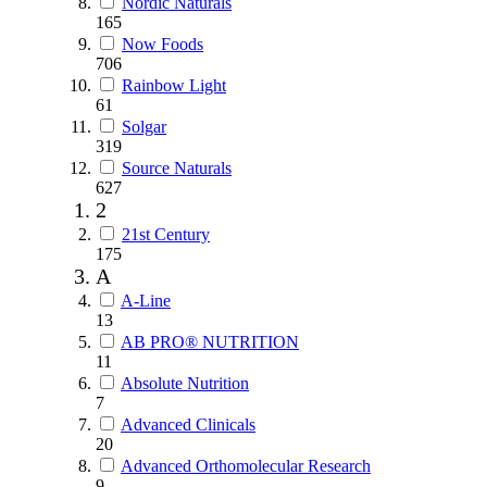
Nordic Naturals
165
Now Foods
706
Rainbow Light
61
Solgar
319
Source Naturals
627
2
21st Century
175
A
A-Line
13
AB PRO® NUTRITION
11
Absolute Nutrition
7
Advanced Clinicals
20
Advanced Orthomolecular Research
9