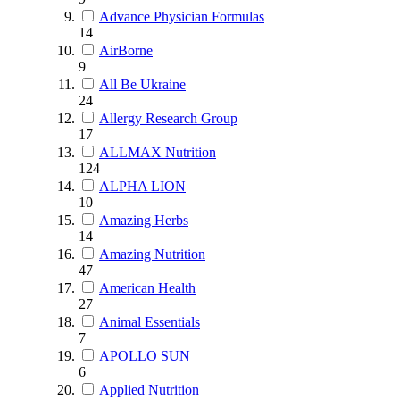
Advance Physician Formulas
14
AirBorne
9
All Be Ukraine
24
Allergy Research Group
17
ALLMAX Nutrition
124
ALPHA LION
10
Amazing Herbs
14
Amazing Nutrition
47
American Health
27
Animal Essentials
7
APOLLO SUN
6
Applied Nutrition