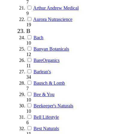
7
Arthur Andrew Medical
9
Aurora Nutrascience
19
B
Bach
10
Banyan Botanicals
12
BareOrganics
11
Barlean's
34
Bausch & Lomb
7
Bee & You
10
Beekeeper's Naturals
10
Bell Lifestyle
6
Best Naturals
15