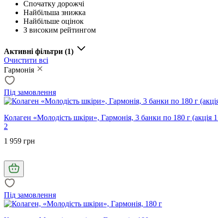
Спочатку дорожчі
Найбільша знижка
Найбільше оцінок
З високим рейтингом
Активні фільтри
(1)
Очистити всі
Гармонія
Під замовлення
Колаген «Молодість шкіри», Гармонія, 3 банки по 180 г (акція 
2
1 959 грн
Під замовлення