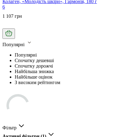
Колаген, «Молодість шкіри», Гармонія, 180 г
6
1 107 грн
Популярні
Популярні
Спочатку дешевші
Спочатку дорожчі
Найбільша знижка
Найбільше оцінок
З високим рейтингом
Фільтр
Активні фільтри
(1)