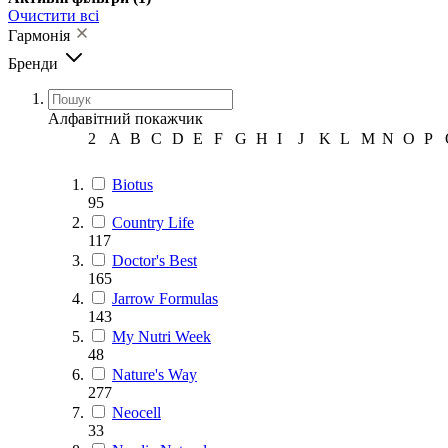
Очистити всі
Гармонія
Бренди
Алфавітний покажчик
2
A
B
C
D
E
F
G
H
I
J
K
L
M
N
O
P
Biotus
95
Country Life
117
Doctor's Best
165
Jarrow Formulas
143
My Nutri Week
48
Nature's Way
277
Neocell
33