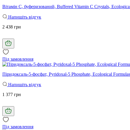
Вітамін С, буферизований, Buffered Vitamin C Crystals, Ecologica
Напишіть відгук
2 438 грн
Під замовлення
Піридоксаль-5-фосфат, Pyridoxal-5 Phosphate, Ecological Formulas
Напишіть відгук
1 377 грн
Під замовлення