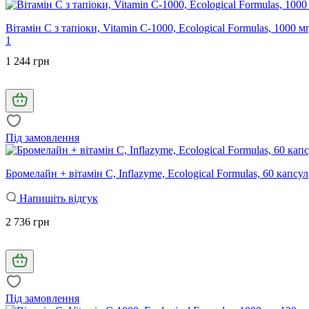
Вітамін С з тапіоки, Vitamin C-1000, Ecological Formulas, 1000 мг
1
1 244 грн
Під замовлення
Бромелайн + вітамін С, Inflazyme, Ecological Formulas, 60 капсул
Напишіть відгук
2 736 грн
Під замовлення