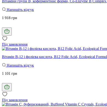
Вітаміни групи В, коферментниє форми, Co-Enzyme B Complex, E
Напишіть відгук
1 918 грн
Під замовлення
Вітамін В-12 і фолієва кислота, B12 Folic Acid, Ecological Formul
Напишіть відгук
1 101 грн
Під замовлення