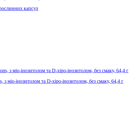
0 рослинних капсул
ns, з міо-інозитолом та D-хіро-інозитолом, без смаку, 64,4 г