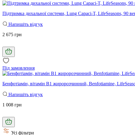
Підтримка дихальної системи, Lung Capaci-T, LifeSeasons, 90 в
Напишіть відгук
2 675 грн
Під замовлення
Бенфотіамін, вітамін B1 жиророзчинний, Benfotiamine, LifeSeas
Напишіть відгук
1 008 грн
Усі фільтри