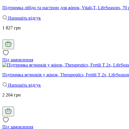
Підтримка лібідо та настрою для жінок, Vitali-T, LifeSeasons, 7
Напишіть відгук
1 827 грн
Під замовлення
Підтримка яєчників у жінок, Therapeutics, Fertili T 2x, LifeSeaso
Напишіть відгук
2 204 грн
Під замовлення