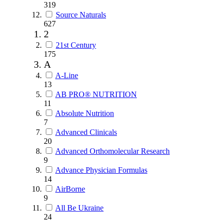
319
Source Naturals
627
2
21st Century
175
A
A-Line
13
AB PRO® NUTRITION
11
Absolute Nutrition
7
Advanced Clinicals
20
Advanced Orthomolecular Research
9
Advance Physician Formulas
14
AirBorne
9
All Be Ukraine
24