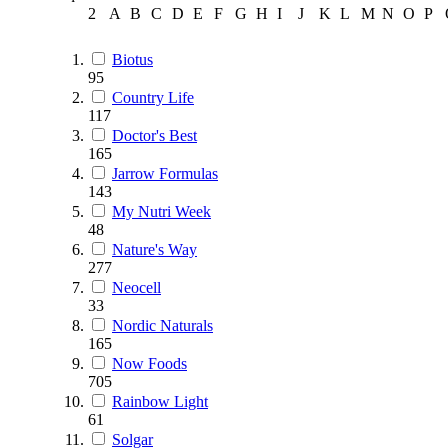
2
A
B
C
D
E
F
G
H
I
J
K
L
M
N
O
P
Biotus
95
Country Life
117
Doctor's Best
165
Jarrow Formulas
143
My Nutri Week
48
Nature's Way
277
Neocell
33
Nordic Naturals
165
Now Foods
705
Rainbow Light
61
Solgar