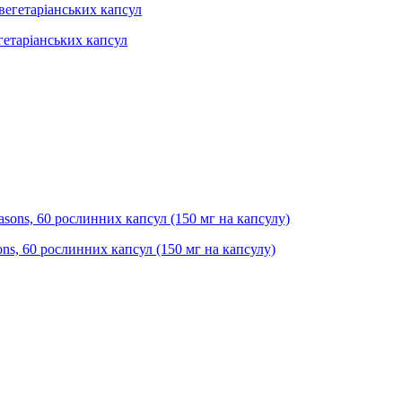
егетаріанських капсул
ons, 60 рослинних капсул (150 мг на капсулу)