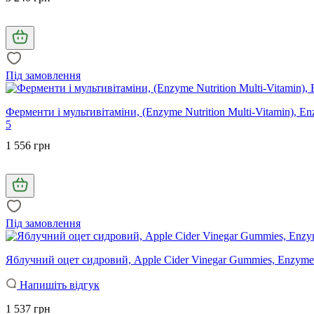
Під замовлення
Ферменти і мультивітаміни, (Enzyme Nutrition Multi-Vitamin), En
5
1 556 грн
Під замовлення
Яблучний оцет сидровий, Apple Cider Vinegar Gummies, Enzymed
Напишіть відгук
1 537 грн