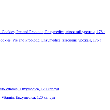
okies, Pre and Probiotic, Enzymedica, вівсяний урожай, 176 г
i-Vitamin, Enzymedica, 120 капсул