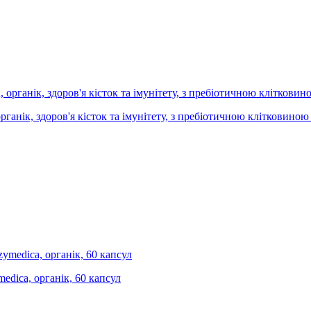
органік, здоров'я кісток та імунітету, з пребіотичною клітковиною
edica, органік, 60 капсул