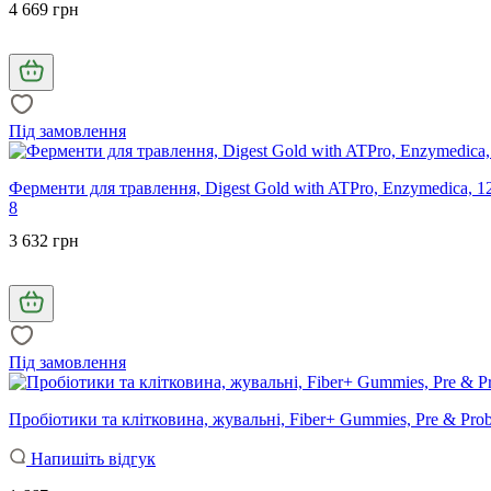
4 669 грн
Під замовлення
Ферменти для травлення, Digest Gold with ATPro, Enzymedica, 1
8
3 632 грн
Під замовлення
Пробіотики та клітковина, жувальні, Fiber+ Gummies, Pre & Pro
Напишіть відгук