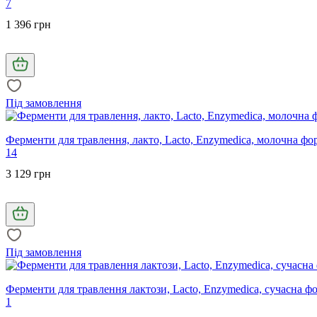
7
1 396 грн
Під замовлення
Ферменти для травлення, лакто, Lacto, Enzymedica, молочна фо
14
3 129 грн
Під замовлення
Ферменти для травлення лактози, Lacto, Enzymedica, сучасна ф
1