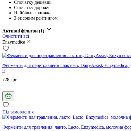
Спочатку дешевші
Спочатку дорожчі
Найбільша знижка
З високим рейтингом
Активні фільтри
(1)
Очистити всі
Enzymedica
Ферменти для перетравлення лактози, DairyAssist, Enzymedica, д
9
728 грн
Під замовлення
Ферменти для травлення, лакто, Lacto, Enzymedica, молочна фо