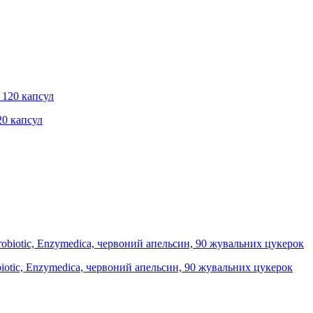
20 капсул
biotic, Enzymedica, червоний апельсин, 90 жувальних цукерок