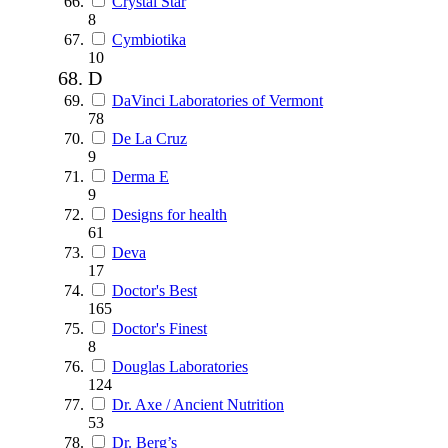
Crystal Star
8
Cymbiotika
10
D
DaVinci Laboratories of Vermont
78
De La Cruz
9
Derma E
9
Designs for health
61
Deva
17
Doctor's Best
165
Doctor's Finest
8
Douglas Laboratories
124
Dr. Axe / Ancient Nutrition
53
Dr. Berg’s