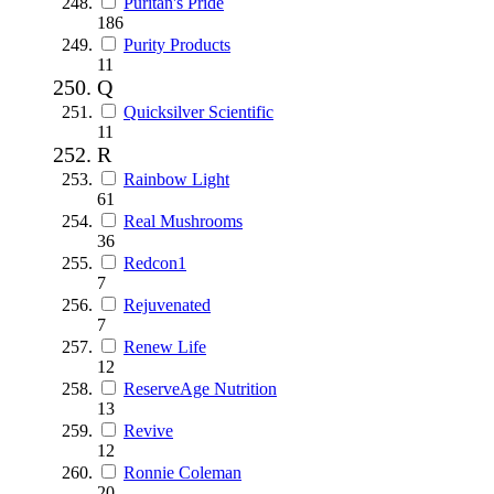
Puritan's Pride
186
Purity Products
11
Q
Quicksilver Scientific
11
R
Rainbow Light
61
Real Mushrooms
36
Redcon1
7
Rejuvenated
7
Renew Life
12
ReserveAge Nutrition
13
Revive
12
Ronnie Coleman
20