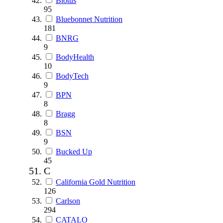
Biotus
95
Bluebonnet Nutrition
181
BNRG
9
BodyHealth
10
BodyTech
9
BPN
8
Bragg
8
BSN
9
Bucked Up
45
C
California Gold Nutrition
126
Carlson
294
CATALO