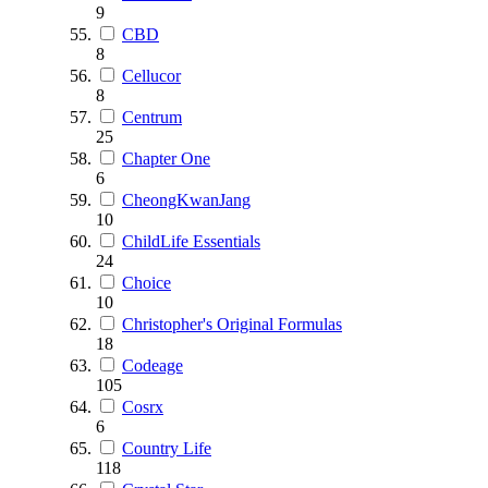
9
CBD
8
Cellucor
8
Centrum
25
Chapter One
6
CheongKwanJang
10
ChildLife Essentials
24
Choice
10
Christopher's Original Formulas
18
Codeage
105
Cosrx
6
Country Life
118