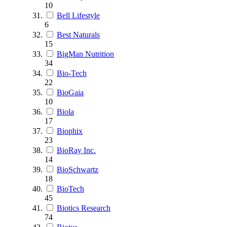
10
Bell Lifestyle
6
Best Naturals
15
BigMan Nutrition
34
Bio-Tech
22
BioGaia
10
Biola
17
Biophix
23
BioRay Inc.
14
BioSchwartz
18
BioTech
45
Biotics Research
74