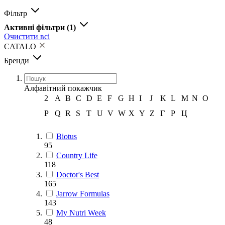
Фільтр
Активні фільтри
(1)
Очистити всі
CATALO
Бренди
Алфавітний покажчик
2
A
B
C
D
E
F
G
H
I
J
K
L
M
N
O
P
Q
R
S
T
U
V
W
X
Y
Z
Г
Р
Ц
Biotus
95
Country Life
118
Doctor's Best
165
Jarrow Formulas
143
My Nutri Week
48