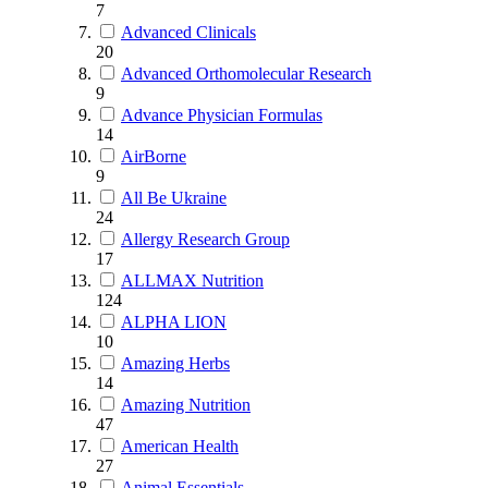
7
Advanced Clinicals
20
Advanced Orthomolecular Research
9
Advance Physician Formulas
14
AirBorne
9
All Be Ukraine
24
Allergy Research Group
17
ALLMAX Nutrition
124
ALPHA LION
10
Amazing Herbs
14
Amazing Nutrition
47
American Health
27
Animal Essentials