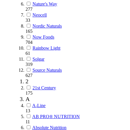
Nature's Way
277
Neocell
33
Nordic Naturals
165
Now Foods
704
Rainbow Light
61
Solgar
319
Source Naturals
627
2
21st Century
175
A
A-Line
13
AB PRO® NUTRITION
11
Absolute Nutrition