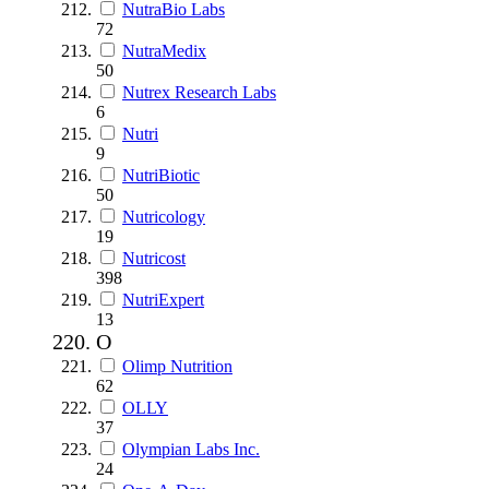
NutraBio Labs
72
NutraMedix
50
Nutrex Research Labs
6
Nutri
9
NutriBiotic
50
Nutricology
19
Nutricost
398
NutriExpert
13
O
Olimp Nutrition
62
OLLY
37
Olympian Labs Inc.
24