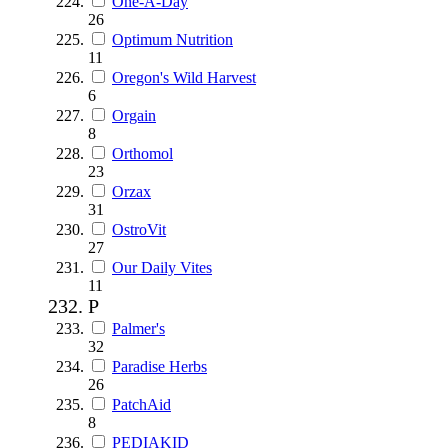
One-A-Day
26
Optimum Nutrition
11
Oregon's Wild Harvest
6
Orgain
8
Orthomol
23
Orzax
31
OstroVit
27
Our Daily Vites
11
P
Palmer's
32
Paradise Herbs
26
PatchAid
8
PEDIAKID