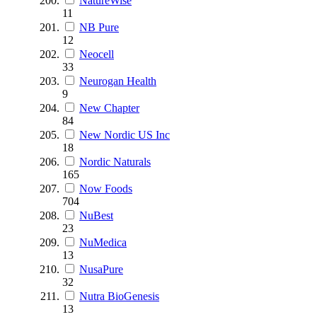
NatureWise
11
NB Pure
12
Neocell
33
Neurogan Health
9
New Chapter
84
New Nordic US Inc
18
Nordic Naturals
165
Now Foods
704
NuBest
23
NuMedica
13
NusaPure
32
Nutra BioGenesis
13