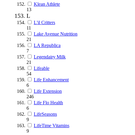
Klean Athlete
13
L
L'il Critters
11
Lake Avenue Nutrition
21
LA Republica
7
Legendairy Milk
21
Lifeable
54
Life Enhancement
6
Life Extension
246
Life Flo Health
6
LifeSeasons
9
LifeTime Vitamins
9