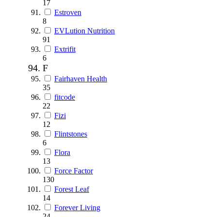
17
Estroven
8
EVLution Nutrition
91
Extrifit
6
F
Fairhaven Health
35
fitcode
22
Fizi
12
Flintstones
6
Flora
13
Force Factor
130
Forest Leaf
14
Forever Living
24