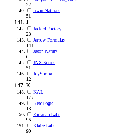
22
Irwin Naturals
51
J
Jacked Factory
23
Jarrow Formulas
143
Jason Natural
6
JNX Sports
51
JoySpring
12
K
KAL
175
KetoLogic
13
Kirkman Labs
95
Klaire Labs
90