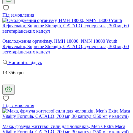
Під замовлення
Омолодження організму, НМН 18000, NMN 18000 Youth
Rejuvenator, Supreme Strength, CATALO, супер сила, 300 мг, 60
вегетаріанських капсул
Напишіть відгук
13 356 грн
Під замовлення
Мака, фрмула життєвої сили для чоловіків, Men's Extra Maca
Vitality Formula, CATALO, 700 мг, 30 капсул (350 мг у капсулі)