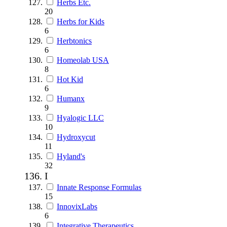
Herbs Etc.
20
Herbs for Kids
6
Herbtonics
6
Homeolab USA
8
Hot Kid
6
Humanx
9
Hyalogic LLC
10
Hydroxycut
11
Hyland's
32
I
Innate Response Formulas
15
InnovixLabs
6
Integrative Therapeutics