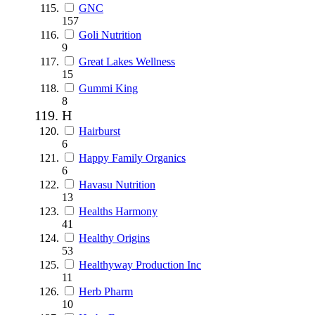
GNC
157
Goli Nutrition
9
Great Lakes Wellness
15
Gummi King
8
H
Hairburst
6
Happy Family Organics
6
Havasu Nutrition
13
Healths Harmony
41
Healthy Origins
53
Healthyway Production Inc
11
Herb Pharm
10