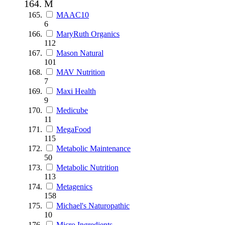
M
MAAC10
6
MaryRuth Organics
112
Mason Natural
101
MAV Nutrition
7
Maxi Health
9
Medicube
11
MegaFood
115
Metabolic Maintenance
50
Metabolic Nutrition
113
Metagenics
158
Michael's Naturopathic
10
Micro Ingredients