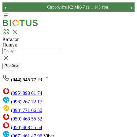
‹
›
Спробуйте K2 MK-7 за 1 145 грн
Каталог
Пошук
Знайти
(044) 545 77 23
(095) 898 01 74
(096) 267 72 17
(093) 771 66 50
(050) 468 55 52
(050) 468 55 54
(067) 461 47 96
Viber