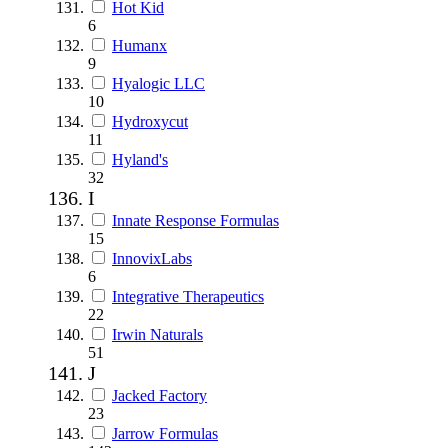
Hot Kid
6
Humanx
9
Hyalogic LLC
10
Hydroxycut
11
Hyland's
32
I
Innate Response Formulas
15
InnovixLabs
6
Integrative Therapeutics
22
Irwin Naturals
51
J
Jacked Factory
23
Jarrow Formulas