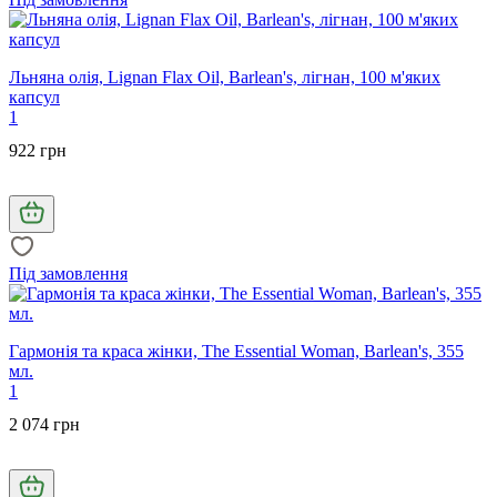
Льняна олія, Lignan Flax Oil, Barlean's, лігнан, 100 м'яких
капсул
1
922 грн
Під замовлення
Гармонія та краса жінки, The Essential Woman, Barlean's, 355
мл.
1
2 074 грн