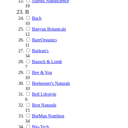
Aurora Nutrascience
19
B
Bach
10
Banyan Botanicals
12
BareOrganics
11
Barlean's
34
Bausch & Lomb
7
Bee & You
10
Beekeeper's Naturals
10
Bell Lifestyle
6
Best Naturals
15
BigMan Nutrition
34
Bio-Tech