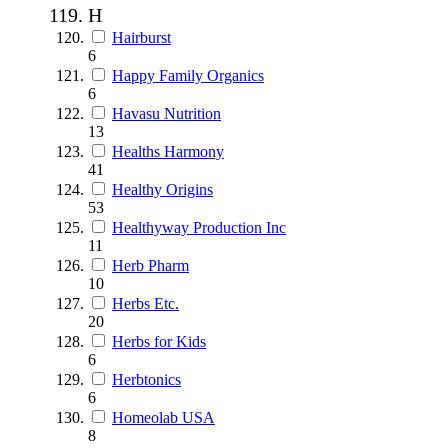
H
Hairburst
6
Happy Family Organics
6
Havasu Nutrition
13
Healths Harmony
41
Healthy Origins
53
Healthyway Production Inc
11
Herb Pharm
10
Herbs Etc.
20
Herbs for Kids
6
Herbtonics
6
Homeolab USA
8