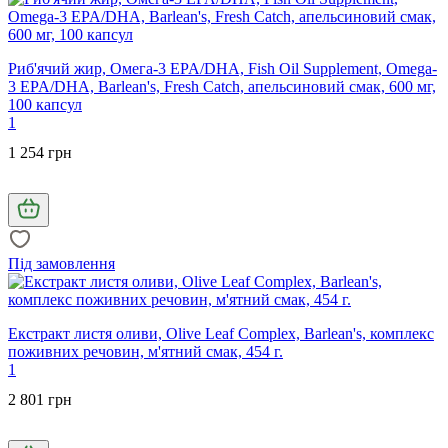
Риб'ячий жир, Омега-3 EPA/DHA, Fish Oil Supplement, Omega-
3 EPA/DHA, Barlean's, Fresh Catch, апельсиновий смак, 600 мг,
100 капсул
1
1 254 грн
Під замовлення
Екстракт листя оливи, Olive Leaf Complex, Barlean's, комплекс
поживних речовин, м'ятний смак, 454 г.
1
2 801 грн