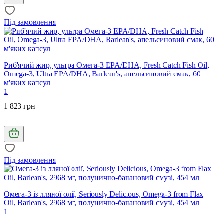
Під замовлення
Риб'ячий жир, ультра Омега-3 EPA/DHA, Fresh Catch Fish Oil,
Omega-3, Ultra EPA/DHA, Barlean's, апельсиновий смак, 60
м'яких капсул
1
1 823 грн
Під замовлення
Омега-3 із лляної олії, Seriously Delicious, Omega-3 from Flax
Oil, Barlean's, 2968 мг, полунично-банановий смузі, 454 мл.
1