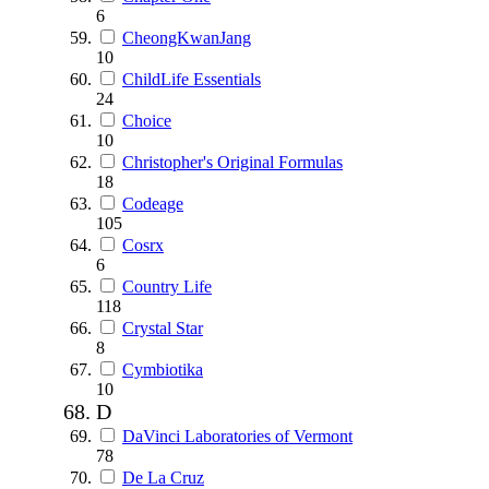
6
CheongKwanJang
10
ChildLife Essentials
24
Choice
10
Christopher's Original Formulas
18
Codeage
105
Cosrx
6
Country Life
118
Crystal Star
8
Cymbiotika
10
D
DaVinci Laboratories of Vermont
78
De La Cruz