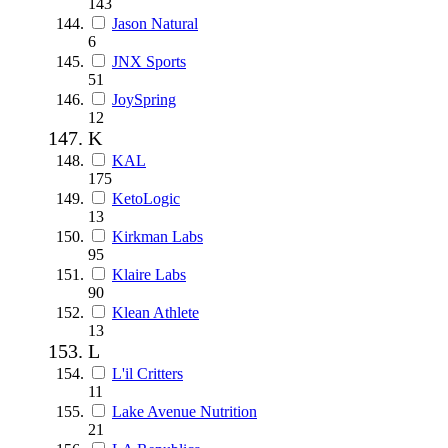
143
Jason Natural
6
JNX Sports
51
JoySpring
12
K
KAL
175
KetoLogic
13
Kirkman Labs
95
Klaire Labs
90
Klean Athlete
13
L
L'il Critters
11
Lake Avenue Nutrition
21