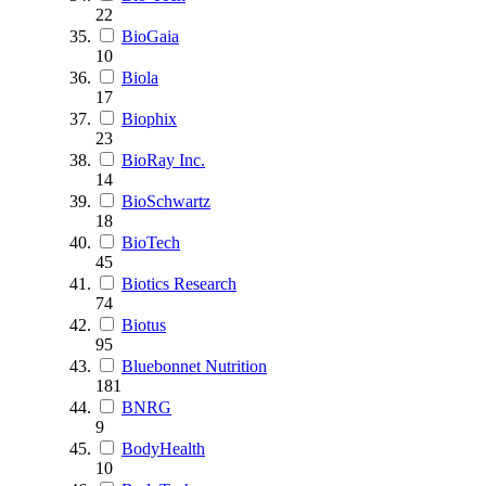
22
BioGaia
10
Biola
17
Biophix
23
BioRay Inc.
14
BioSchwartz
18
BioTech
45
Biotics Research
74
Biotus
95
Bluebonnet Nutrition
181
BNRG
9
BodyHealth
10