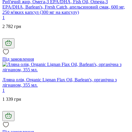
Риб'ячий жир, Омега-3 EPA/DHA, Fish Oil, Omega-3
EPA/DHA, Barlean's, Fresh Catch, апельсиновий смак, 600 мг,
250 м'яких капсул (300 мг на капсулу)
1
2 782 грн
Під замовлення
Лляна олія, Organic Lignan Flax Oil, Barlean's, органічна з
лігнаном, 355 мл.
1
1 339 грн
Під замовлення