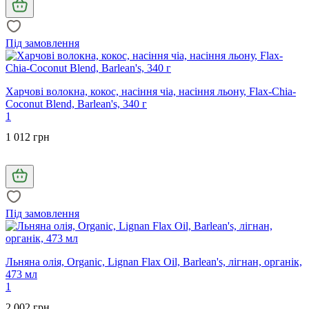
Під замовлення
Харчові волокна, кокос, насіння чіа, насіння льону, Flax-Chia-
Coconut Blend, Barlean's, 340 г
1
1 012 грн
Під замовлення
Льняна олія, Organic, Lignan Flax Oil, Barlean's, лігнан, органік,
473 мл
1
2 002 грн