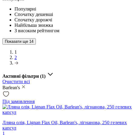
Популярні
Спочатку дешевші
Спочатку дорожчі
Найбільша знижка
З високим рейтингом
Показати ще
14
1
2
Активні фільтри
(1)
Очистити всі
Barlean's
Під замовлення
Лляна олія, Lignan Flax Oil, Barlean's, лігнанова, 250 гелевих
капсул
1