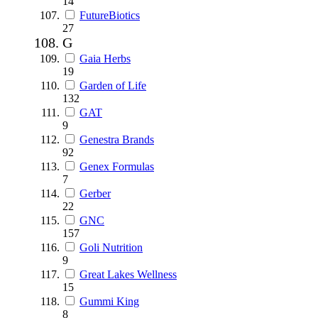
14
FutureBiotics
27
G
Gaia Herbs
19
Garden of Life
132
GAT
9
Genestra Brands
92
Genex Formulas
7
Gerber
22
GNC
157
Goli Nutrition
9
Great Lakes Wellness
15
Gummi King
8