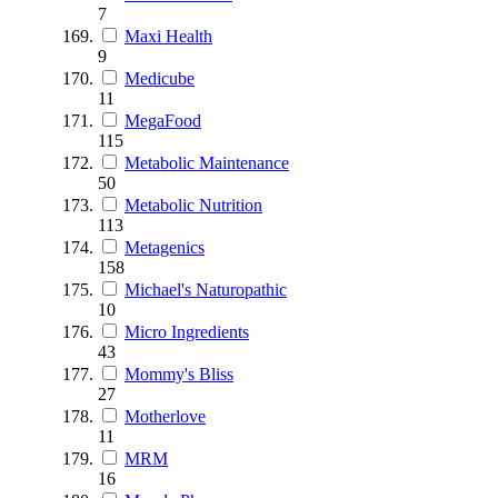
7
Maxi Health
9
Medicube
11
MegaFood
115
Metabolic Maintenance
50
Metabolic Nutrition
113
Metagenics
158
Michael's Naturopathic
10
Micro Ingredients
43
Mommy's Bliss
27
Motherlove
11
MRM
16