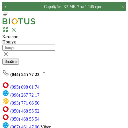
‹
›
Спробуйте K2 MK-7 за 1 145 грн
Каталог
Пошук
Знайти
(044) 545 77 23
(095) 898 01 74
(096) 267 72 17
(093) 771 66 50
(050) 468 55 52
(050) 468 55 54
(067) 461 47 96
Viber