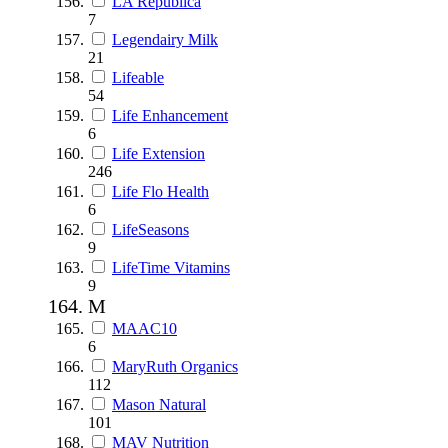
LA Republica
7
Legendairy Milk
21
Lifeable
54
Life Enhancement
6
Life Extension
246
Life Flo Health
6
LifeSeasons
9
LifeTime Vitamins
9
M
MAAC10
6
MaryRuth Organics
112
Mason Natural
101
MAV Nutrition