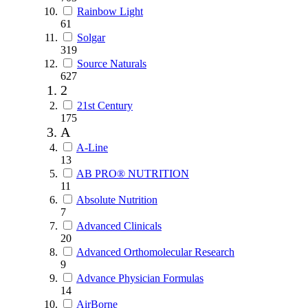
Rainbow Light
61
Solgar
319
Source Naturals
627
2
21st Century
175
A
A-Line
13
AB PRO® NUTRITION
11
Absolute Nutrition
7
Advanced Clinicals
20
Advanced Orthomolecular Research
9
Advance Physician Formulas
14
AirBorne