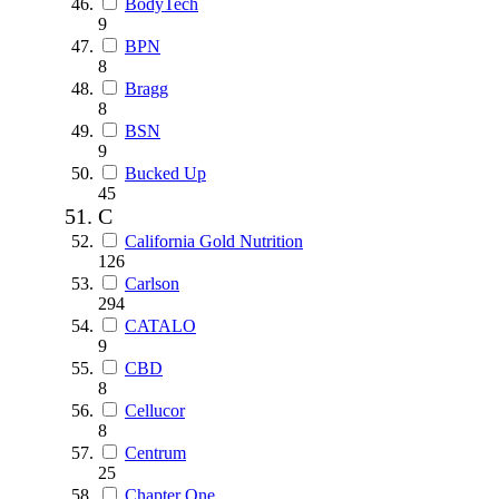
BodyTech
9
BPN
8
Bragg
8
BSN
9
Bucked Up
45
C
California Gold Nutrition
126
Carlson
294
CATALO
9
CBD
8
Cellucor
8
Centrum
25
Chapter One