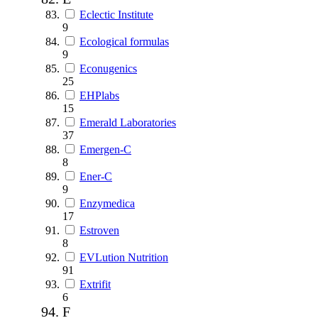
Eclectic Institute
9
Ecological formulas
9
Econugenics
25
EHPlabs
15
Emerald Laboratories
37
Emergen-C
8
Ener-C
9
Enzymedica
17
Estroven
8
EVLution Nutrition
91
Extrifit
6
F