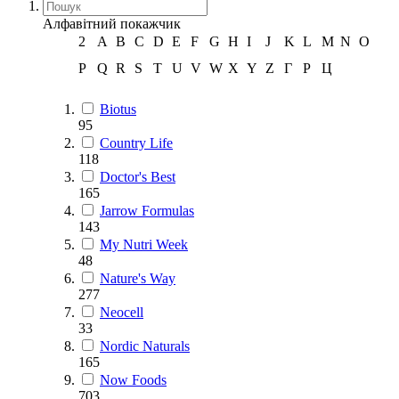
Алфавітний покажчик
2
A
B
C
D
E
F
G
H
I
J
K
L
M
N
O
P
Q
R
S
T
U
V
W
X
Y
Z
Г
Р
Ц
Biotus
95
Country Life
118
Doctor's Best
165
Jarrow Formulas
143
My Nutri Week
48
Nature's Way
277
Neocell
33
Nordic Naturals
165
Now Foods
703