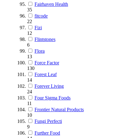
Fairhaven Health
35
fitcode
22
Fizi
12
Flintstones
6
Flora
13
Force Factor
130
Forest Leaf
14
Forever Living
24
Four Sigma Foods
11
Frontier Natural Products
10
Fungi Perfecti
9
Further Food