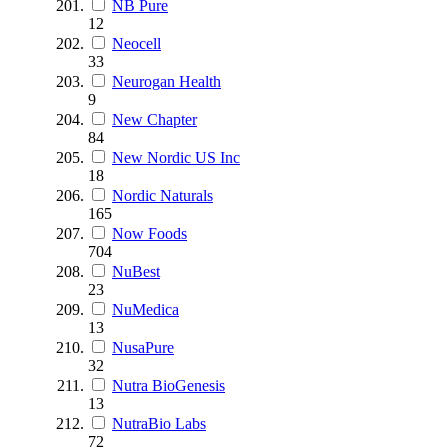
NB Pure
12
Neocell
33
Neurogan Health
9
New Chapter
84
New Nordic US Inc
18
Nordic Naturals
165
Now Foods
704
NuBest
23
NuMedica
13
NusaPure
32
Nutra BioGenesis
13
NutraBio Labs
72