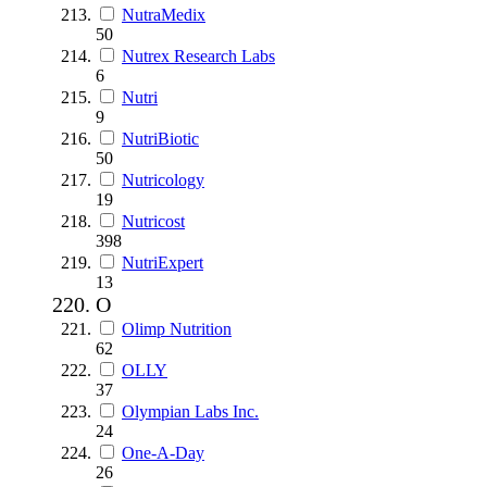
NutraMedix
50
Nutrex Research Labs
6
Nutri
9
NutriBiotic
50
Nutricology
19
Nutricost
398
NutriExpert
13
O
Olimp Nutrition
62
OLLY
37
Olympian Labs Inc.
24
One-A-Day
26