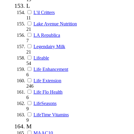
L
L'il Critters
11
Lake Avenue Nutrition
21
LA Republica
7
Legendairy Milk
21
Lifeable
54
Life Enhancement
6
Life Extension
246
Life Flo Health
6
LifeSeasons
9
LifeTime Vitamins
9
M
MAAC10