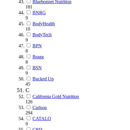
Bluebonnet Nutrition
181
BNRG
9
BodyHealth
10
BodyTech
9
BPN
8
Bragg
8
BSN
9
Bucked Up
45
C
California Gold Nutrition
126
Carlson
294
CATALO
9
CBD