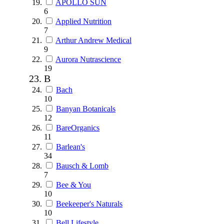
APOLLO SUN
6
Applied Nutrition
7
Arthur Andrew Medical
9
Aurora Nutrascience
19
B
Bach
10
Banyan Botanicals
12
BareOrganics
11
Barlean's
34
Bausch & Lomb
7
Bee & You
10
Beekeeper's Naturals
10
Bell Lifestyle