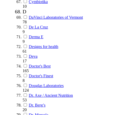
Cymbiotika
10
D
DaVinci Laboratories of Vermont
78
De La Cruz
9
Derma E
9
Designs for health
61
Deva
17
Doctor's Best
165
Doctor's Finest
8
Douglas Laboratories
124
Dr. Axe / Ancient Nutrition
53
Dr. Berg’s
20
Dr. Mercola