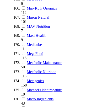
6
MaryRuth Organics
112
Mason Natural
101
MAV Nutrition
7
Maxi Health
9
Medicube
11
MegaFood
115
Metabolic Maintenance
50
Metabolic Nutrition
113
Metagenics
158
Michael's Naturopathic
10
Micro Ingredients
43