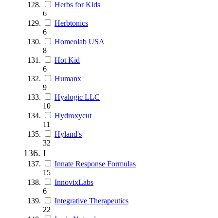
Herbs for Kids
6
Herbtonics
6
Homeolab USA
8
Hot Kid
6
Humanx
9
Hyalogic LLC
10
Hydroxycut
11
Hyland's
32
I
Innate Response Formulas
15
InnovixLabs
6
Integrative Therapeutics
22