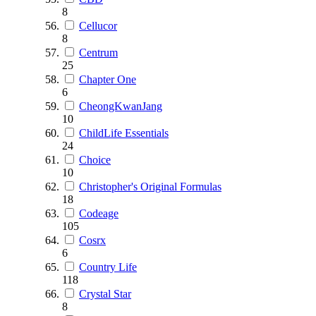
8
Cellucor
8
Centrum
25
Chapter One
6
CheongKwanJang
10
ChildLife Essentials
24
Choice
10
Christopher's Original Formulas
18
Codeage
105
Cosrx
6
Country Life
118
Crystal Star
8