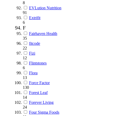
8
EVLution Nutrition
91
Extrifit
6
F
Fairhaven Health
35
fitcode
22
Fizi
12
Flintstones
6
Flora
13
Force Factor
130
Forest Leaf
14
Forever Living
24
Four Sigma Foods