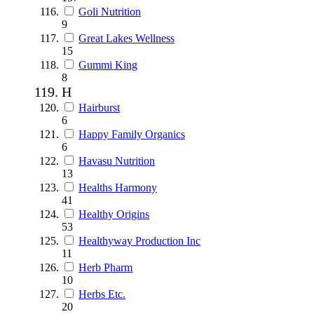
Goli Nutrition
9
Great Lakes Wellness
15
Gummi King
8
H
Hairburst
6
Happy Family Organics
6
Havasu Nutrition
13
Healths Harmony
41
Healthy Origins
53
Healthyway Production Inc
11
Herb Pharm
10
Herbs Etc.
20