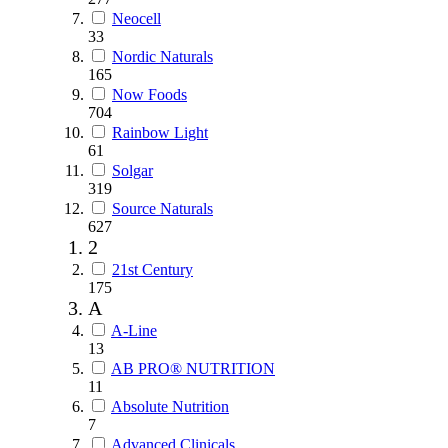
Neocell
33
Nordic Naturals
165
Now Foods
704
Rainbow Light
61
Solgar
319
Source Naturals
627
2
21st Century
175
A
A-Line
13
AB PRO® NUTRITION
11
Absolute Nutrition
7
Advanced Clinicals