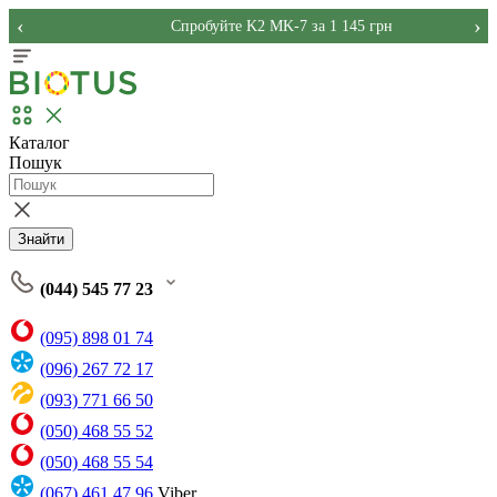
‹
›
Спробуйте K2 MK-7 за 1 145 грн
Каталог
Пошук
Знайти
(044) 545 77 23
(095) 898 01 74
(096) 267 72 17
(093) 771 66 50
(050) 468 55 52
(050) 468 55 54
(067) 461 47 96
Viber