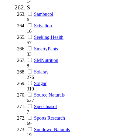
14
S
Sambucol
6
Scivation
16
Seeking Health
57
SmartyPants
33
SMNutrition
8
Solaray
276
Solgar
319
Source Naturals
627
Specchiasol
7
Sports Research
69
Sundown Naturals
19