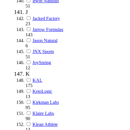
Irwin Naturals
51
J
Jacked Factory
23
Jarrow Formulas
143
Jason Natural
6
JNX Sports
51
JoySpring
12
K
KAL
175
KetoLogic
13
Kirkman Labs
95
Klaire Labs
90
Klean Athlete
13