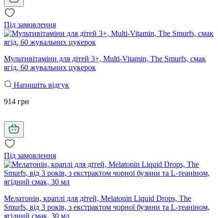
Під замовлення
Мультивітаміни для дітей 3+, Multi-Vitamin, The Smurfs, смак
ягід, 60 жувальних цукерок
Напишіть відгук
914 грн
Під замовлення
Мелатонін, краплі для дітей, Melatonin Liquid Drops, The
Smurfs, від 3 років, з екстрактом чорної бузини та L-теаніном,
ягідний смак, 30 мл