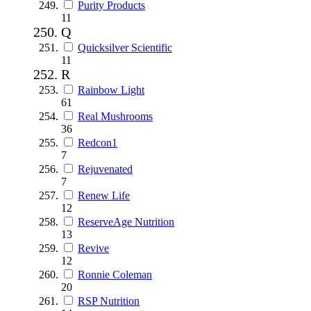
Purity Products
11
Q
Quicksilver Scientific
11
R
Rainbow Light
61
Real Mushrooms
36
Redcon1
7
Rejuvenated
7
Renew Life
12
ReserveAge Nutrition
13
Revive
12
Ronnie Coleman
20
RSP Nutrition