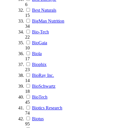
6
Best Naturals
15
BigMan Nutrition
34
Bio-Tech
22
BioGaia
10
Biola
17
Biophix
23
BioRay Inc.
14
BioSchwartz
18
BioTech
45
Biotics Research
74
Biotus
95