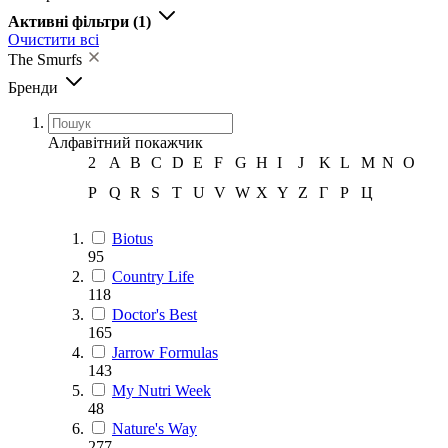
Активні фільтри
(1)
Очистити всі
The Smurfs
Бренди
Алфавітний покажчик
2
A
B
C
D
E
F
G
H
I
J
K
L
M
N
O
P
Q
R
S
T
U
V
W
X
Y
Z
Г
Р
Ц
Biotus
95
Country Life
118
Doctor's Best
165
Jarrow Formulas
143
My Nutri Week
48
Nature's Way
277