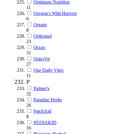
Optimum Nutrition
11
Oregon's Wild Harvest
6
Orgain
8
Orthomol
23
Orzax
31
OstroVit
27
Our Daily Vites
11
P
Palmer's
32
Paradise Herbs
26
PatchAid
8
PEDIAKID
16
Planetary Herbals