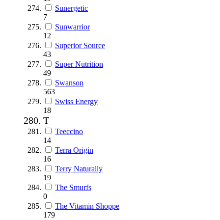
Sunergetic
7
Sunwarrior
12
Superior Source
43
Super Nutrition
49
Swanson
563
Swiss Energy
18
T
Teeccino
14
Terra Origin
16
Terry Naturally
19
The Smurfs
0
The Vitamin Shoppe
179