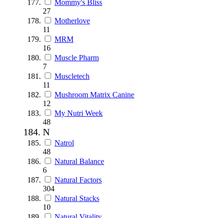
Mommy's Bliss
27
Motherlove
11
MRM
16
Muscle Pharm
7
Muscletech
11
Mushroom Matrix Canine
12
My Nutri Week
48
N
Natrol
48
Natural Balance
6
Natural Factors
304
Natural Stacks
10
Natural Vitality