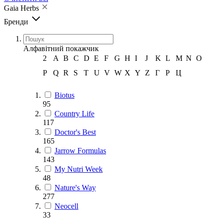
Gaia Herbs
Бренди
Алфавітний покажчик
2
A
B
C
D
E
F
G
H
I
J
K
L
M
N
O
P
Q
R
S
T
U
V
W
X
Y
Z
Г
Р
Ц
Biotus
95
Country Life
117
Doctor's Best
165
Jarrow Formulas
143
My Nutri Week
48
Nature's Way
277
Neocell
33