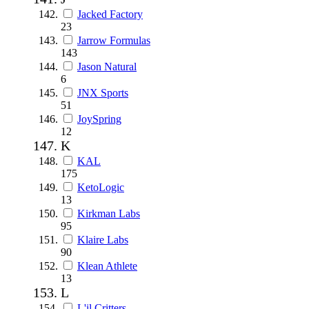
Jacked Factory
23
Jarrow Formulas
143
Jason Natural
6
JNX Sports
51
JoySpring
12
K
KAL
175
KetoLogic
13
Kirkman Labs
95
Klaire Labs
90
Klean Athlete
13
L
L'il Critters