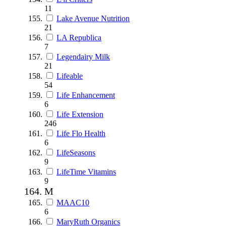
11
Lake Avenue Nutrition
21
LA Republica
7
Legendairy Milk
21
Lifeable
54
Life Enhancement
6
Life Extension
246
Life Flo Health
6
LifeSeasons
9
LifeTime Vitamins
9
M
MAAC10
6
MaryRuth Organics