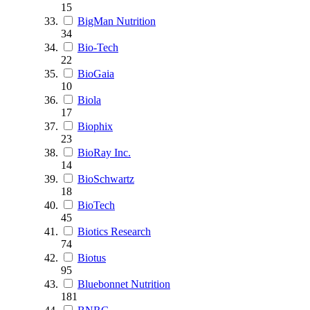
15
BigMan Nutrition
34
Bio-Tech
22
BioGaia
10
Biola
17
Biophix
23
BioRay Inc.
14
BioSchwartz
18
BioTech
45
Biotics Research
74
Biotus
95
Bluebonnet Nutrition
181