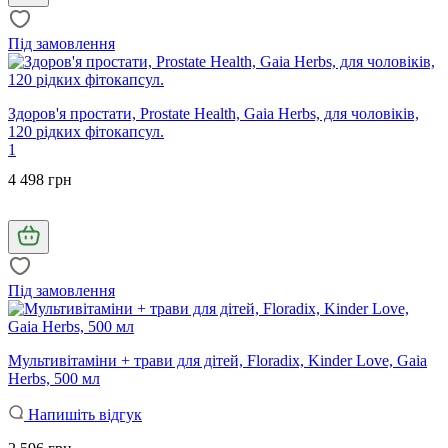
Під замовлення
Здоров'я простати, Prostate Health, Gaia Herbs, для чоловіків,
120 рідких фітокапсул.
1
4 498 грн
Під замовлення
Мультивітаміни + трави для дітей, Floradix, Kinder Love, Gaia
Herbs, 500 мл
Напишіть відгук