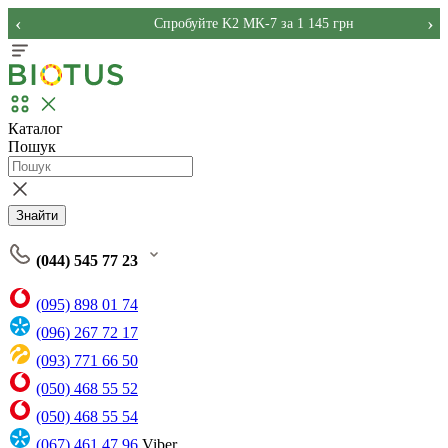
‹
›
Спробуйте K2 MK-7 за 1 145 грн
Каталог
Пошук
Знайти
(044) 545 77 23
(095) 898 01 74
(096) 267 72 17
(093) 771 66 50
(050) 468 55 52
(050) 468 55 54
(067) 461 47 96
Viber