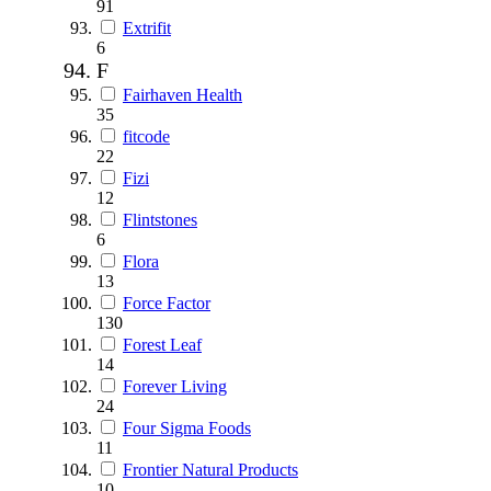
91
Extrifit
6
F
Fairhaven Health
35
fitcode
22
Fizi
12
Flintstones
6
Flora
13
Force Factor
130
Forest Leaf
14
Forever Living
24
Four Sigma Foods
11
Frontier Natural Products
10