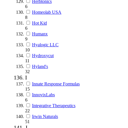
Herbtonics
6
Homeolab USA
8
Hot Kid
6
Humanx
9
Hyalogic LLC
10
Hydroxycut
11
Hyland's
32
I
Innate Response Formulas
15
InnovixLabs
6
Integrative Therapeutics
22
Irwin Naturals
51
J