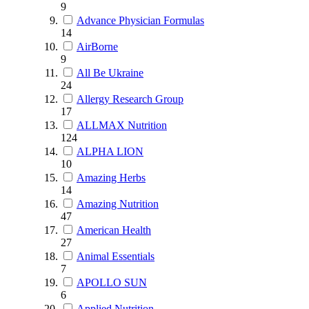
9
Advance Physician Formulas
14
AirBorne
9
All Be Ukraine
24
Allergy Research Group
17
ALLMAX Nutrition
124
ALPHA LION
10
Amazing Herbs
14
Amazing Nutrition
47
American Health
27
Animal Essentials
7
APOLLO SUN
6
Applied Nutrition