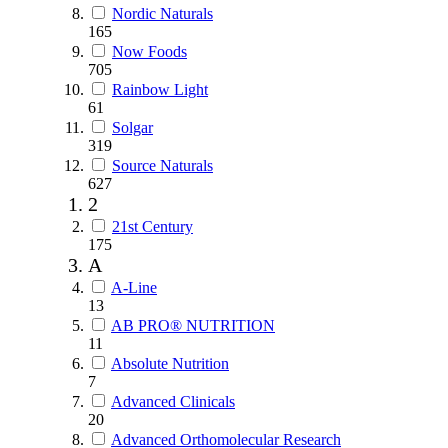
Nordic Naturals
165
Now Foods
705
Rainbow Light
61
Solgar
319
Source Naturals
627
2
21st Century
175
A
A-Line
13
AB PRO® NUTRITION
11
Absolute Nutrition
7
Advanced Clinicals
20
Advanced Orthomolecular Research