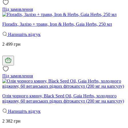
Під замовлення
Floradix, Залізо + трави, Iron & Herbs, Gaia Herbs, 250 мл
Напишіть відгук
2 499 грн
Під замовлення
Олія чорного кмину, Black Seed Oil, Gaia Herbs, холодного
віджиму, 60 веганських рідких фітокапсул (200 мг на капсулу)
Напишіть відгук
2 382 грн