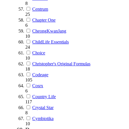
8
Centrum
25
Chapter One
6
CheongKwanJang
10
ChildLife Essentials
24
Choice
10
Christopher's Original Formulas
18
Codeage
105
Cosrx
6
Country Life
117
Crystal Star
8
Cymbiotika
10