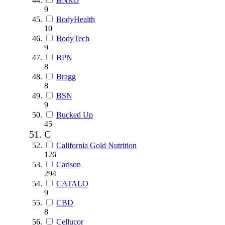
BNRG
9
BodyHealth
10
BodyTech
9
BPN
8
Bragg
8
BSN
9
Bucked Up
45
C
California Gold Nutrition
126
Carlson
294
CATALO
9
CBD
8
Cellucor