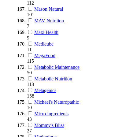
112
Mason Natural
101
MAV Nutrition
7
Maxi Health
9
Medicube
11
MegaFood
115
Metabolic Maintenance
50
Metabolic Nutrition
113
Metagenics
158
Michael's Naturopathic
10
Micro Ingredients
43
Mommy's Bliss
27
Motherlove