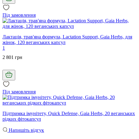
Під замовлення
Лактація, трав'яна формула, Lactation Support, Gaia Herbs, для
жінок, 120 веганських капсул
1
2 801 грн
Під замовлення
Підтримка імунітету, Quick Defense, Gaia Herbs, 20 веганських
рідких фітокапсул
Напишіть відгук