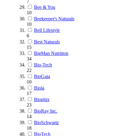
7
Bee & You
10
Beekeeper's Naturals
10
Bell Lifestyle
6
Best Naturals
15
BigMan Nutrition
34
Bio-Tech
22
BioGaia
10
Biola
17
Biophix
23
BioRay Inc.
14
BioSchwartz
18
BioTech