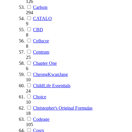
126
Carlson
294
CATALO
9
CBD
8
Cellucor
8
Centrum
25
Chapter One
6
CheongKwanJang
10
ChildLife Essentials
24
Choice
10
Christopher's Original Formulas
18
Codeage
105
Cosrx