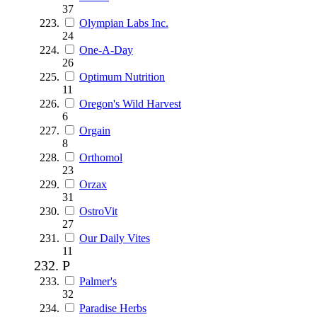
37
Olympian Labs Inc.
24
One-A-Day
26
Optimum Nutrition
11
Oregon's Wild Harvest
6
Orgain
8
Orthomol
23
Orzax
31
OstroVit
27
Our Daily Vites
11
P
Palmer's
32
Paradise Herbs