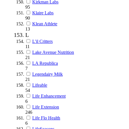
Kirkman Labs
95
Klaire Labs
90
Klean Athlete
13
L
L'il Critters
11
Lake Avenue Nutrition
21
LA Republica
7
Legendairy Milk
21
Lifeable
54
Life Enhancement
6
Life Extension
246
Life Flo Health
6
LifeSeasons