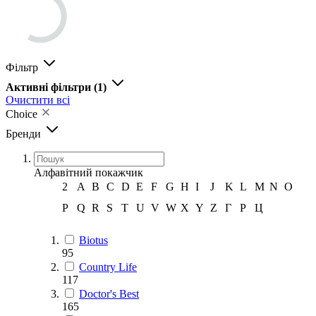
Фільтр
Активні фільтри
(1)
Очистити всі
Choice
Бренди
Алфавітний покажчик
2
A
B
C
D
E
F
G
H
I
J
K
L
M
N
O
P
Q
R
S
T
U
V
W
X
Y
Z
Г
Р
Ц
Biotus
95
Country Life
117
Doctor's Best
165