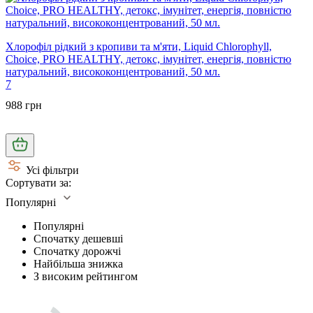
Хлорофіл рідкий з кропиви та м'яти, Liquid Chlorophyll,
Choice, PRO HEALTHY, детокс, імунітет, енергія, повністю
натуральний, висококонцентрований, 50 мл.
7
988 грн
Усі фільтри
Сортувати за:
Популярні
Популярні
Спочатку дешевші
Спочатку дорожчі
Найбільша знижка
З високим рейтингом