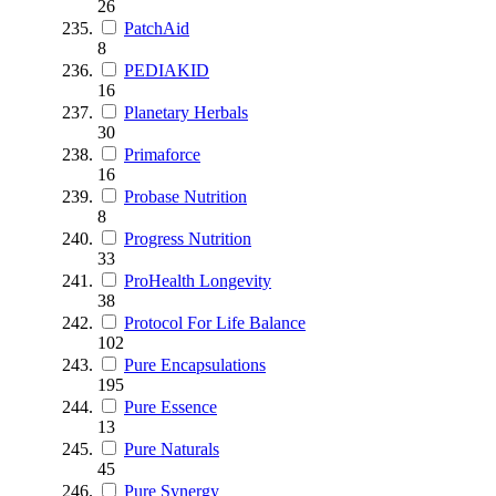
26
PatchAid
8
PEDIAKID
16
Planetary Herbals
30
Primaforce
16
Probase Nutrition
8
Progress Nutrition
33
ProHealth Longevity
38
Protocol For Life Balance
102
Pure Encapsulations
195
Pure Essence
13
Pure Naturals
45
Pure Synergy