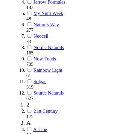
Jarrow Formulas
143
My Nutri Week
48
Nature's Way
277
Neocell
33
Nordic Naturals
165
Now Foods
705
Rainbow Light
61
Solgar
319
Source Naturals
627
2
21st Century
175
A
A-Line