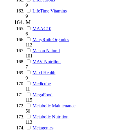
9
LifeTime Vitamins
9
M
MAAC10
6
MaryRuth Organics
112
Mason Natural
101
MAV Nutrition
7
Maxi Health
9
Medicube
11
MegaFood
115
Metabolic Maintenance
50
Metabolic Nutrition
113
Metagenics