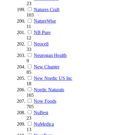
23
Natures Craft
103
NatureWise
11
NB Pure
12
Neocell
33
Neurogan Health
9
New Chapter
85
New Nordic US Inc
18
Nordic Naturals
165
Now Foods
705
NuBest
23
NuMedica
13