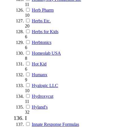
11
Herb Pharm
10
Herbs Etc.
20
Herbs for Kids
6
Herbtonics
6
Homeolab USA
8
Hot Kid
6
Humanx
9
Hyalogic LLC
10
Hydroxycut
11
Hyland's
32
I
Innate Response Formulas