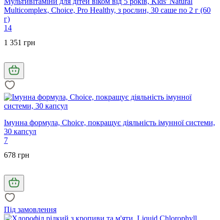
Мультивітаміни для дітей віком від 5 років, Kids' Natural
Multicomplex, Choice, Pro Healthy, з рослин, 30 саше по 2 г (60
г)
14
1 351 грн
Імунна формула, Choice, покращує діяльність імунної системи,
30 капсул
7
678 грн
Під замовлення