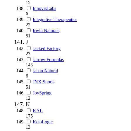
15
InnovixLabs
6
Integrative Therapeutics
22
Irwin Naturals
51
J
Jacked Factory
23
Jarrow Formulas
143
Jason Natural
6
JNX Sports
51
JoySpring
12
K
KAL
175
KetoLogic
13