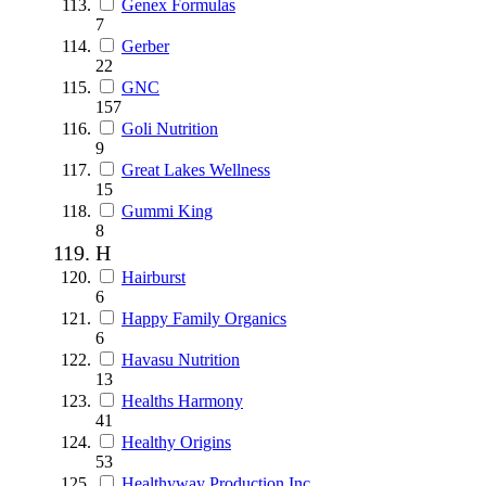
Genex Formulas
7
Gerber
22
GNC
157
Goli Nutrition
9
Great Lakes Wellness
15
Gummi King
8
H
Hairburst
6
Happy Family Organics
6
Havasu Nutrition
13
Healths Harmony
41
Healthy Origins
53
Healthyway Production Inc