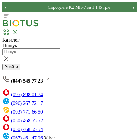
‹
›
Спробуйте K2 MK-7 за 1 145 грн
Каталог
Пошук
Знайти
(044) 545 77 23
(095) 898 01 74
(096) 267 72 17
(093) 771 66 50
(050) 468 55 52
(050) 468 55 54
(067) 461 47 96
Viber