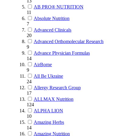
13
AB PRO® NUTRITION
11
Absolute Nutrition
7
Advanced Clinicals
20
Advanced Orthomolecular Research
9
Advance Physician Formulas
14
AirBorne
9
All Be Ukraine
24
Allergy Research Group
17
ALLMAX Nutrition
124
ALPHA LION
10
Amazing Herbs
14
Amazing Nutrition