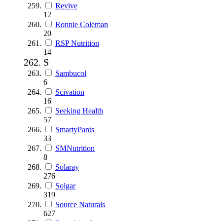
Revive
12
Ronnie Coleman
20
RSP Nutrition
14
S
Sambucol
6
Scivation
16
Seeking Health
57
SmartyPants
33
SMNutrition
8
Solaray
276
Solgar
319
Source Naturals
627