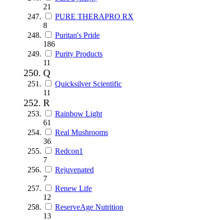
21
PURE THERAPRO RX
8
Puritan's Pride
186
Purity Products
11
Q
Quicksilver Scientific
11
R
Rainbow Light
61
Real Mushrooms
36
Redcon1
7
Rejuvenated
7
Renew Life
12
ReserveAge Nutrition
13