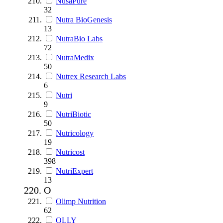
NusaPure
32
Nutra BioGenesis
13
NutraBio Labs
72
NutraMedix
50
Nutrex Research Labs
6
Nutri
9
NutriBiotic
50
Nutricology
19
Nutricost
398
NutriExpert
13
O
Olimp Nutrition
62
OLLY