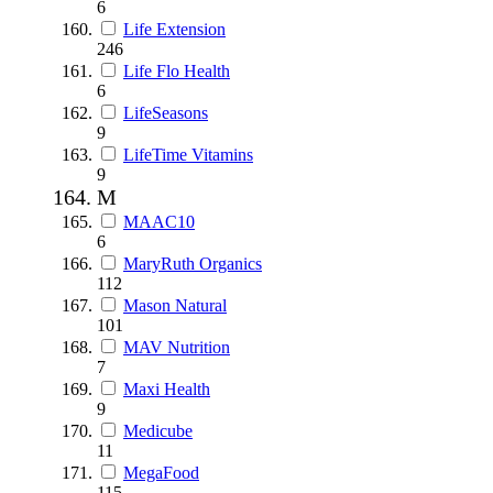
6
Life Extension
246
Life Flo Health
6
LifeSeasons
9
LifeTime Vitamins
9
M
MAAC10
6
MaryRuth Organics
112
Mason Natural
101
MAV Nutrition
7
Maxi Health
9
Medicube
11
MegaFood
115