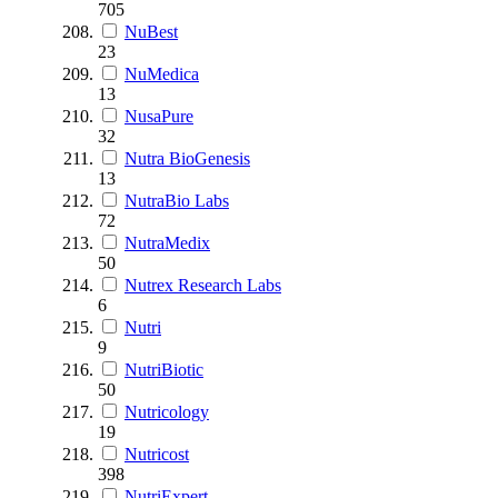
705
NuBest
23
NuMedica
13
NusaPure
32
Nutra BioGenesis
13
NutraBio Labs
72
NutraMedix
50
Nutrex Research Labs
6
Nutri
9
NutriBiotic
50
Nutricology
19
Nutricost
398
NutriExpert