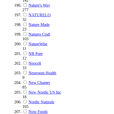
142
Nature's Way
277
NATURELO
32
Nature Made
23
Natures Craft
103
NatureWise
11
NB Pure
12
Neocell
33
Neurogan Health
9
New Chapter
85
New Nordic US Inc
18
Nordic Naturals
165
Now Foods