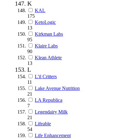
K
KAL
175
KetoLogic
13
Kirkman Labs
95
Klaire Labs
90
Klean Athlete
13
L
L'il Critters
11
Lake Avenue Nutrition
21
LA Republica
7
Legendairy Milk
21
Lifeable
54
Life Enhancement