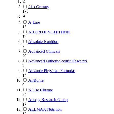
2
21st Century
175
A
A-Line
13
AB PRO® NUTRITION
11
Absolute Nutrition
7
Advanced Clinicals
20
Advanced Orthomolecular Research
9
Advance Physician Formulas
14
AirBorne
9
All Be Ukraine
24
Allergy Research Group
17
ALLMAX Nutrition
124