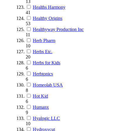
13
Healths Harmony
41
Healthy Origins
53
Healthyway Production Inc
11
Herb Pharm
10
Herbs Etc.
20
Herbs for Kids
6
Herbtonics
6
Homeolab USA
8
Hot Kid
6
Humanx
9
Hyalogic LLC
10
Hydroxycut