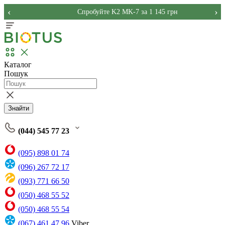
‹
›
Спробуйте K2 MK-7 за 1 145 грн
Каталог
Пошук
Знайти
(044) 545 77 23
(095) 898 01 74
(096) 267 72 17
(093) 771 66 50
(050) 468 55 52
(050) 468 55 54
(067) 461 47 96
Viber