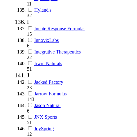
11
Hyland's
32
I
Innate Response Formulas
15
InnovixLabs
6
Integrative Therapeutics
22
Irwin Naturals
51
J
Jacked Factory
23
Jarrow Formulas
143
Jason Natural
6
JNX Sports
51
JoySpring
12