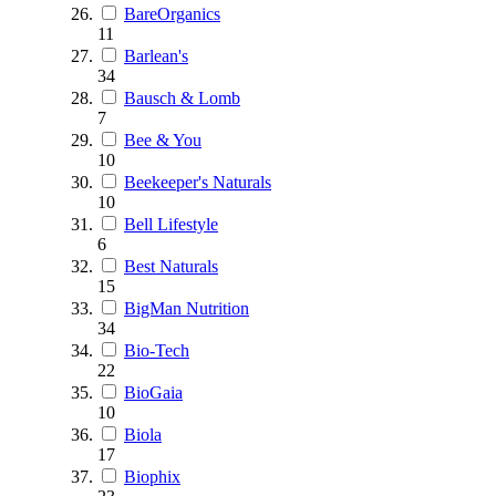
BareOrganics
11
Barlean's
34
Bausch & Lomb
7
Bee & You
10
Beekeeper's Naturals
10
Bell Lifestyle
6
Best Naturals
15
BigMan Nutrition
34
Bio-Tech
22
BioGaia
10
Biola
17
Biophix