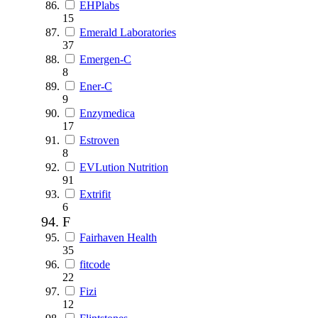
EHPlabs
15
Emerald Laboratories
37
Emergen-C
8
Ener-C
9
Enzymedica
17
Estroven
8
EVLution Nutrition
91
Extrifit
6
F
Fairhaven Health
35
fitcode
22
Fizi
12