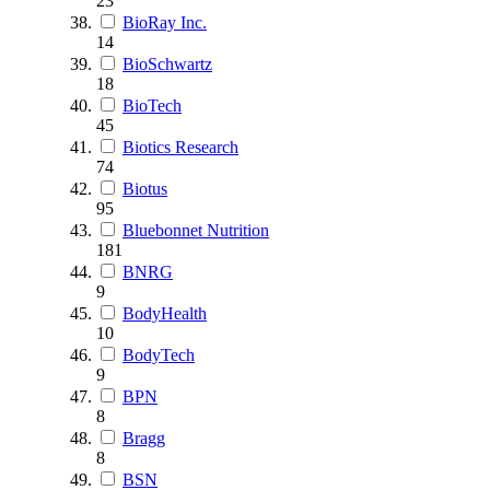
23
BioRay Inc.
14
BioSchwartz
18
BioTech
45
Biotics Research
74
Biotus
95
Bluebonnet Nutrition
181
BNRG
9
BodyHealth
10
BodyTech
9
BPN
8
Bragg
8
BSN