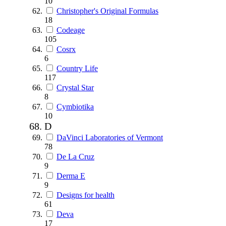
10
Christopher's Original Formulas
18
Codeage
105
Cosrx
6
Country Life
117
Crystal Star
8
Cymbiotika
10
D
DaVinci Laboratories of Vermont
78
De La Cruz
9
Derma E
9
Designs for health
61
Deva
17