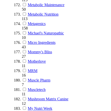
Metabolic Maintenance
50
Metabolic Nutrition
113
Metagenics
158
Michael's Naturopathic
10
Micro Ingredients
43
Mommy's Bliss
27
Motherlove
11
MRM
16
Muscle Pharm
7
Muscletech
11
Mushroom Matrix Canine
12
My Nutri Week