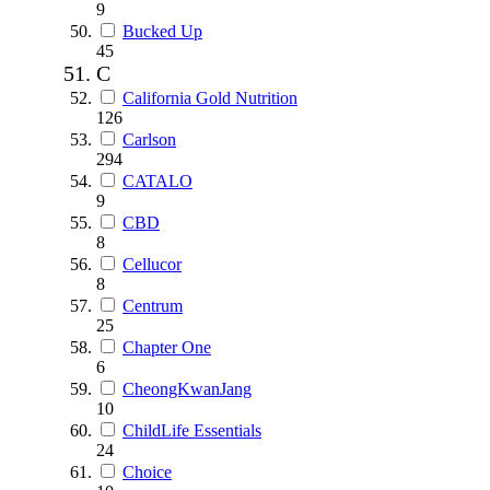
9
Bucked Up
45
C
California Gold Nutrition
126
Carlson
294
CATALO
9
CBD
8
Cellucor
8
Centrum
25
Chapter One
6
CheongKwanJang
10
ChildLife Essentials
24
Choice