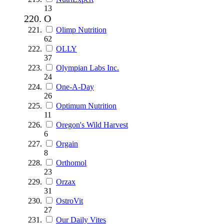
13
O
Olimp Nutrition
62
OLLY
37
Olympian Labs Inc.
24
One-A-Day
26
Optimum Nutrition
11
Oregon's Wild Harvest
6
Orgain
8
Orthomol
23
Orzax
31
OstroVit
27
Our Daily Vites