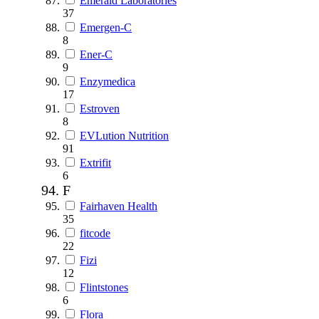
Emerald Laboratories
37
Emergen-C
8
Ener-C
9
Enzymedica
17
Estroven
8
EVLution Nutrition
91
Extrifit
6
F
Fairhaven Health
35
fitcode
22
Fizi
12
Flintstones
6
Flora