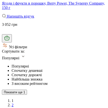
Ягоди і фрукти в порошку, Berry Power, The Synergy Company,
150 г
Напишіть відгук
3 052 грн
Усі фільтри
Сортувати за:
Популярні
Популярні
Спочатку дешевші
Спочатку дорожчі
Найбільша знижка
З високим рейтингом
Показати ще
1
1
2