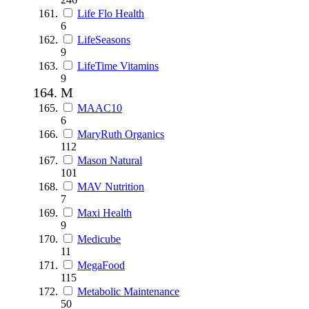
Life Flo Health
6
LifeSeasons
9
LifeTime Vitamins
9
M
MAAC10
6
MaryRuth Organics
112
Mason Natural
101
MAV Nutrition
7
Maxi Health
9
Medicube
11
MegaFood
115
Metabolic Maintenance
50