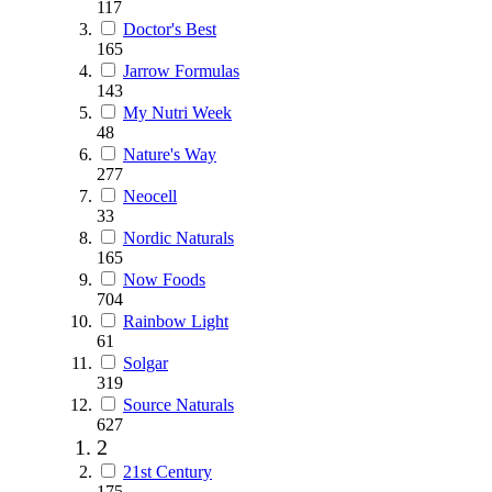
117
Doctor's Best
165
Jarrow Formulas
143
My Nutri Week
48
Nature's Way
277
Neocell
33
Nordic Naturals
165
Now Foods
704
Rainbow Light
61
Solgar
319
Source Naturals
627
2
21st Century
175