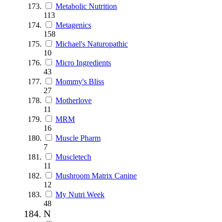
Metabolic Nutrition
113
Metagenics
158
Michael's Naturopathic
10
Micro Ingredients
43
Mommy's Bliss
27
Motherlove
11
MRM
16
Muscle Pharm
7
Muscletech
11
Mushroom Matrix Canine
12
My Nutri Week
48
N