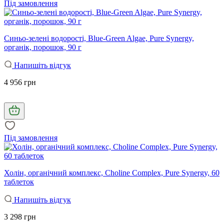
Під замовлення
Синьо-зелені водорості, Blue-Green Algae, Pure Synergy,
органік, порошок, 90 г
Напишіть відгук
4 956 грн
Під замовлення
Холін, органічний комплекс, Choline Complex, Pure Synergy, 60
таблеток
Напишіть відгук
3 298 грн