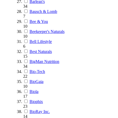
Barlean's
34
Bausch & Lomb
7
Bee & You
10
Beekeeper's Naturals
10
Bell Lifestyle
6
Best Naturals
15
BigMan Nutrition
34
Bio-Tech
22
BioGaia
10
Biola
17
Biophix
23
BioRay Inc.
14