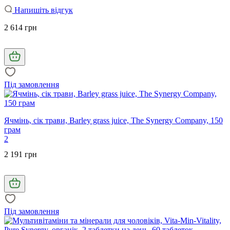
Напишіть відгук
2 614 грн
Під замовлення
Ячмінь, сік трави, Barley grass juice, The Synergy Company, 150
грам
2
2 191 грн
Під замовлення