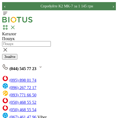
‹
›
Спробуйте K2 MK-7 за 1 145 грн
Каталог
Пошук
Знайти
(044) 545 77 23
(095) 898 01 74
(096) 267 72 17
(093) 771 66 50
(050) 468 55 52
(050) 468 55 54
(067) 461 47 96
Viber