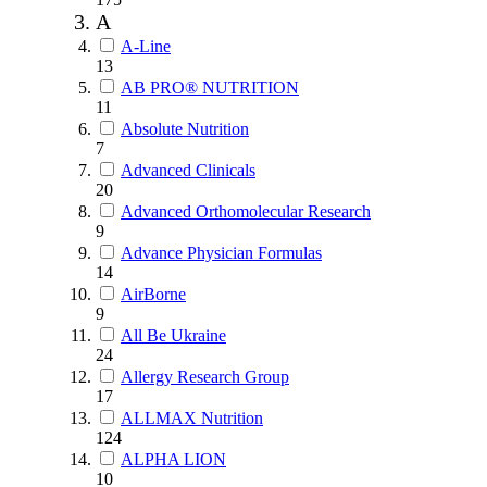
A
A-Line
13
AB PRO® NUTRITION
11
Absolute Nutrition
7
Advanced Clinicals
20
Advanced Orthomolecular Research
9
Advance Physician Formulas
14
AirBorne
9
All Be Ukraine
24
Allergy Research Group
17
ALLMAX Nutrition
124
ALPHA LION
10