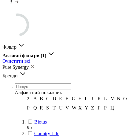
Фільтр
Активні фільтри
(1)
Очистити всі
Pure Synergy
Бренди
Алфавітний покажчик
2
A
B
C
D
E
F
G
H
I
J
K
L
M
N
O
P
Q
R
S
T
U
V
W
X
Y
Z
Г
Р
Ц
Biotus
95
Country Life