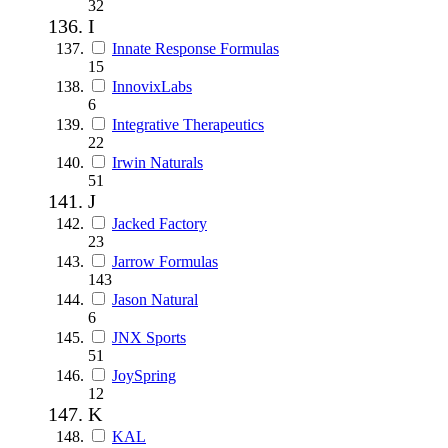
32
I
Innate Response Formulas
15
InnovixLabs
6
Integrative Therapeutics
22
Irwin Naturals
51
J
Jacked Factory
23
Jarrow Formulas
143
Jason Natural
6
JNX Sports
51
JoySpring
12
K
KAL