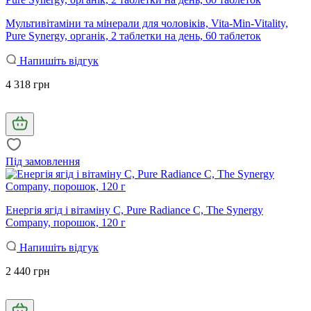
Мультивітаміни та мінерали для чоловіків, Vita-Min-Vitality,
Pure Synergy, органік, 2 таблетки на день, 60 таблеток
Напишіть відгук
4 318 грн
Під замовлення
Енергія ягід і вітаміну С, Pure Radiance C, The Synergy
Company, порошок, 120 г
Напишіть відгук
2 440 грн