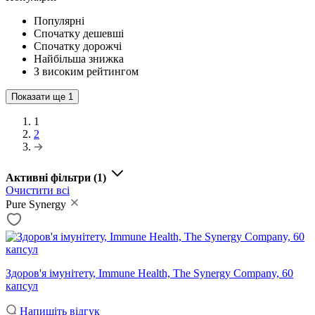
Популярні
Спочатку дешевші
Спочатку дорожчі
Найбільша знижка
З високим рейтингом
Показати ще
1
1
2
Активні фільтри
(1)
Очистити всі
Pure Synergy
Здоров'я імунітету, Immune Health, The Synergy Company, 60
капсул
Напишіть відгук