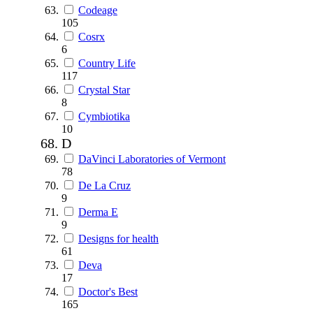
Codeage
105
Cosrx
6
Country Life
117
Crystal Star
8
Cymbiotika
10
D
DaVinci Laboratories of Vermont
78
De La Cruz
9
Derma E
9
Designs for health
61
Deva
17
Doctor's Best
165