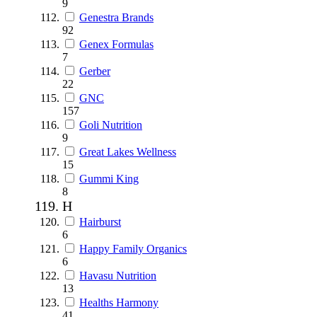
9
Genestra Brands
92
Genex Formulas
7
Gerber
22
GNC
157
Goli Nutrition
9
Great Lakes Wellness
15
Gummi King
8
H
Hairburst
6
Happy Family Organics
6
Havasu Nutrition
13
Healths Harmony
41