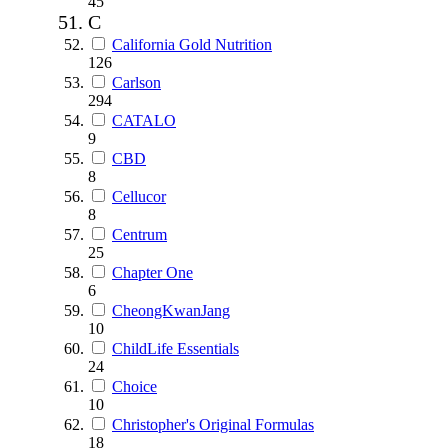
45
C
California Gold Nutrition
126
Carlson
294
CATALO
9
CBD
8
Cellucor
8
Centrum
25
Chapter One
6
CheongKwanJang
10
ChildLife Essentials
24
Choice
10
Christopher's Original Formulas
18