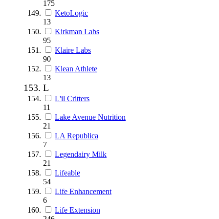
175
KetoLogic
13
Kirkman Labs
95
Klaire Labs
90
Klean Athlete
13
L
L'il Critters
11
Lake Avenue Nutrition
21
LA Republica
7
Legendairy Milk
21
Lifeable
54
Life Enhancement
6
Life Extension
246