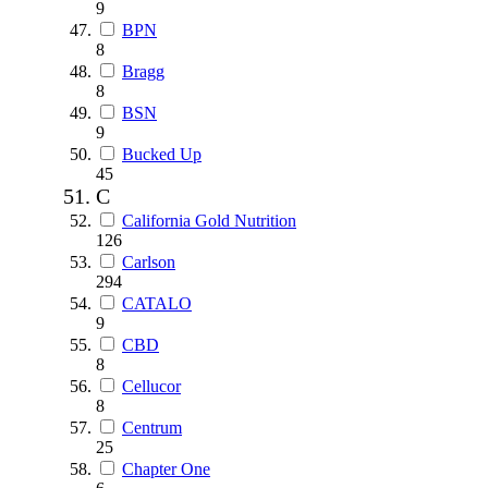
9
BPN
8
Bragg
8
BSN
9
Bucked Up
45
C
California Gold Nutrition
126
Carlson
294
CATALO
9
CBD
8
Cellucor
8
Centrum
25
Chapter One