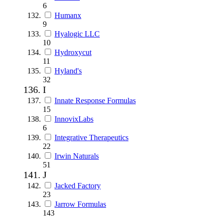
6
Humanx
9
Hyalogic LLC
10
Hydroxycut
11
Hyland's
32
I
Innate Response Formulas
15
InnovixLabs
6
Integrative Therapeutics
22
Irwin Naturals
51
J
Jacked Factory
23
Jarrow Formulas
143