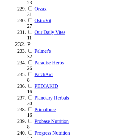
23
Orzax
31
OstroVit
27
Our Daily Vites
11
P
Palmer's
32
Paradise Herbs
26
PatchAid
8
PEDIAKID
16
Planetary Herbals
30
Primaforce
16
Probase Nutrition
8
Progress Nutrition