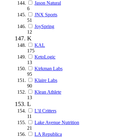
Jason Natural
6
JNX Sports
51
JoySpring
12
K
KAL
175
KetoLogic
13
Kirkman Labs
95
Klaire Labs
90
Klean Athlete
13
L
L'il Critters
11
Lake Avenue Nutrition
21
LA Republica