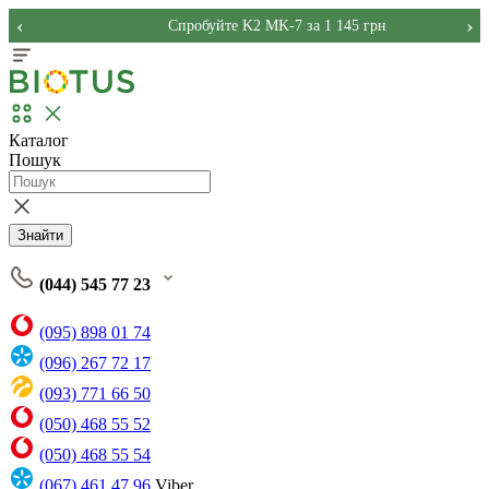
‹
›
Спробуйте K2 MK-7 за 1 145 грн
Каталог
Пошук
Знайти
(044) 545 77 23
(095) 898 01 74
(096) 267 72 17
(093) 771 66 50
(050) 468 55 52
(050) 468 55 54
(067) 461 47 96
Viber