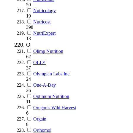
50
Nutricology
19
Nutricost
398
NutriExpert
13
O
Olimp Nutrition
62
OLLY
37
Olympian Labs Inc.
24
One-A-Day
26
Optimum Nutrition
11
Oregon's Wild Harvest
6
Orgain
8
Orthomol