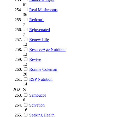
61
Real Mushrooms
36
Redcon1
7
Rejuvenated
7
Renew Life
12
ReserveAge Nutrition
13
Revive
12
Ronnie Coleman
20
RSP Nutrition
14
S
Sambucol
6
Scivation
16
Seeking Health