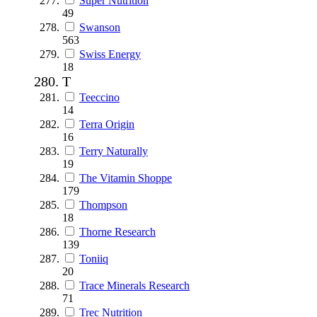
Super Nutrition
49
Swanson
563
Swiss Energy
18
T
Teeccino
14
Terra Origin
16
Terry Naturally
19
The Vitamin Shoppe
179
Thompson
18
Thorne Research
139
Toniiq
20
Trace Minerals Research
71
Trec Nutrition