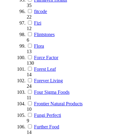
35
fitcode
22
Fizi
12
Flintstones
6
Flora
13
Force Factor
130
Forest Leaf
14
Forever Living
24
Four Sigma Foods
11
Frontier Natural Products
10
Fungi Perfecti
9
Further Food
14