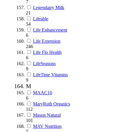
7
Legendairy Milk
21
Lifeable
54
Life Enhancement
6
Life Extension
246
Life Flo Health
6
LifeSeasons
9
LifeTime Vitamins
9
M
MAAC10
6
MaryRuth Organics
112
Mason Natural
101
MAV Nutrition
7