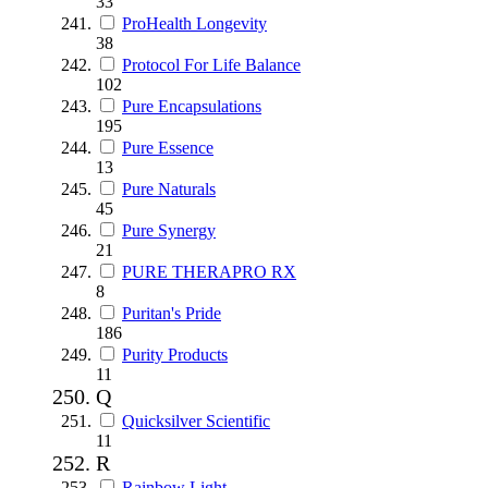
33
ProHealth Longevity
38
Protocol For Life Balance
102
Pure Encapsulations
195
Pure Essence
13
Pure Naturals
45
Pure Synergy
21
PURE THERAPRO RX
8
Puritan's Pride
186
Purity Products
11
Q
Quicksilver Scientific
11
R
Rainbow Light