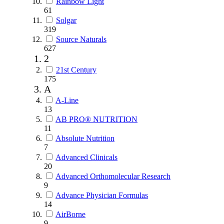
Rainbow Light
61
Solgar
319
Source Naturals
627
2
21st Century
175
A
A-Line
13
AB PRO® NUTRITION
11
Absolute Nutrition
7
Advanced Clinicals
20
Advanced Orthomolecular Research
9
Advance Physician Formulas
14
AirBorne
9