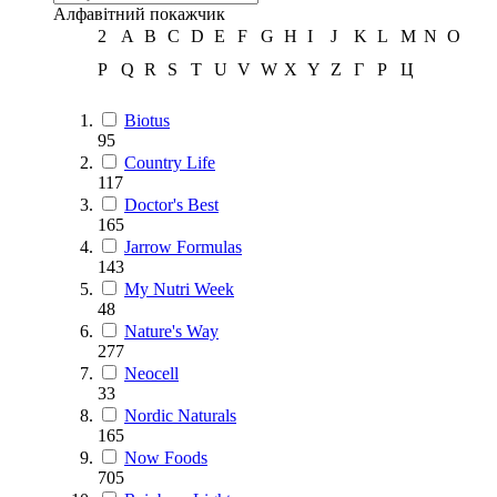
Алфавітний покажчик
2
A
B
C
D
E
F
G
H
I
J
K
L
M
N
O
P
Q
R
S
T
U
V
W
X
Y
Z
Г
Р
Ц
Biotus
95
Country Life
117
Doctor's Best
165
Jarrow Formulas
143
My Nutri Week
48
Nature's Way
277
Neocell
33
Nordic Naturals
165
Now Foods
705