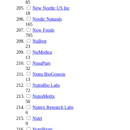
85
New Nordic US Inc
18
Nordic Naturals
165
Now Foods
705
NuBest
23
NuMedica
13
NusaPure
32
Nutra BioGenesis
13
NutraBio Labs
72
NutraMedix
50
Nutrex Research Labs
6
Nutri
9
NutriBiotic