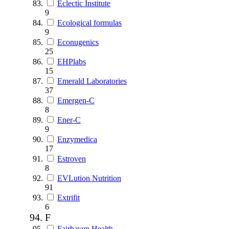
Eclectic Institute
9
Ecological formulas
9
Econugenics
25
EHPlabs
15
Emerald Laboratories
37
Emergen-C
8
Ener-C
9
Enzymedica
17
Estroven
8
EVLution Nutrition
91
Extrifit
6
F
Fairhaven Health