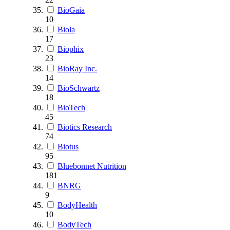
BioGaia
10
Biola
17
Biophix
23
BioRay Inc.
14
BioSchwartz
18
BioTech
45
Biotics Research
74
Biotus
95
Bluebonnet Nutrition
181
BNRG
9
BodyHealth
10
BodyTech