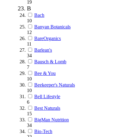
19
B
Bach
10
Banyan Botanicals
12
BareOrganics
11
Barlean's
34
Bausch & Lomb
7
Bee & You
10
Beekeeper's Naturals
10
Bell Lifestyle
6
Best Naturals
15
BigMan Nutrition
34
Bio-Tech
22