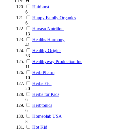
H
Hairburst
6
Happy Family Organics
6
Havasu Nutrition
13
Healths Harmony
41
Healthy Origins
53
Healthyway Production Inc
11
Herb Pharm
10
Herbs Etc.
20
Herbs for Kids
6
Herbtonics
6
Homeolab USA
8
Hot Kid