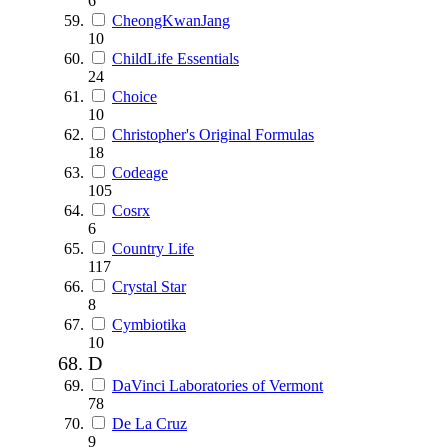
6
CheongKwanJang
10
ChildLife Essentials
24
Choice
10
Christopher's Original Formulas
18
Codeage
105
Cosrx
6
Country Life
117
Crystal Star
8
Cymbiotika
10
D
DaVinci Laboratories of Vermont
78
De La Cruz
9