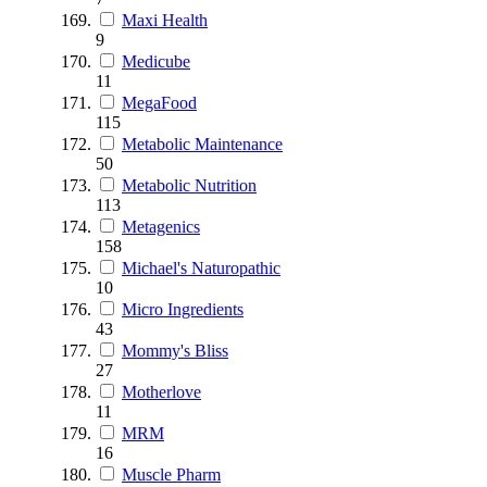
Maxi Health
9
Medicube
11
MegaFood
115
Metabolic Maintenance
50
Metabolic Nutrition
113
Metagenics
158
Michael's Naturopathic
10
Micro Ingredients
43
Mommy's Bliss
27
Motherlove
11
MRM
16
Muscle Pharm