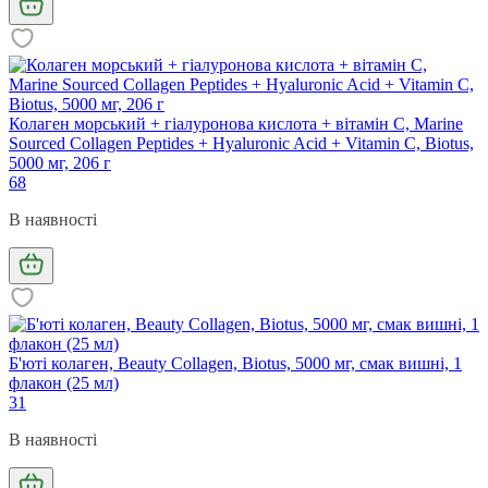
Колаген морський + гіалуронова кислота + вітамін С, Marine
Sourced Collagen Peptides + Hyaluronic Acid + Vitamin C, Biotus,
5000 мг, 206 г
68
В наявності
Б'юті колаген, Beauty Collagen, Biotus, 5000 мг, смак вишні, 1
флакон (25 мл)
31
В наявності