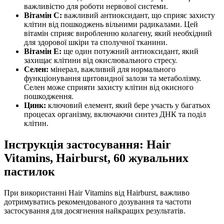
важливістю для роботи нервової системи.
Вітамін C:
важливий антиоксидант, що сприяє захисту
клітин від пошкоджень вільними радикалами. Цей
вітамін сприяє виробленню колагену, який необхідний
для здорової шкіри та сполучної тканини.
Вітамін Е:
ще один потужний антиоксидант, який
захищає клітини від окислювального стресу.
Селен:
мінерал, важливий для нормального
функціонування щитовидної залози та метаболізму.
Селен може сприяти захисту клітин від окисного
пошкодження.
Цинк:
ключовий елемент, який бере участь у багатьох
процесах організму, включаючи синтез ДНК та поділ
клітин.
Інструкція застосування: Hair
Vitamins, Hairburst, 60 жувальних
пастилок
При використанні Hair Vitamins від Hairburst, важливо
дотримуватись рекомендованого дозування та частоти
застосування для досягнення найкращих результатів.