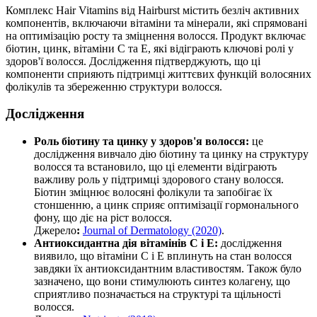
Комплекс Hair Vitamins від Hairburst містить безліч активних
компонентів, включаючи вітаміни та мінерали, які спрямовані
на оптимізацію росту та зміцнення волосся. Продукт включає
біотин, цинк, вітаміни C та E, які відіграють ключові ролі у
здоров'ї волосся. Дослідження підтверджують, що ці
компоненти сприяють підтримці життєвих функцій волосяних
фолікулів та збереженню структури волосся.
Дослідження
Роль біотину та цинку у здоров'я волосся:
це
дослідження вивчало дію біотину та цинку на структуру
волосся та встановило, що ці елементи відіграють
важливу роль у підтримці здорового стану волосся.
Біотин зміцнює волосяні фолікули та запобігає їх
стоншенню, а цинк сприяє оптимізації гормонального
фону, що діє на ріст волосся.
Джерело
:
Journal of Dermatology (2020)
.
Антиоксидантна дія вітамінів C і E:
дослідження
виявило, що вітаміни C і E вплинуть на стан волосся
завдяки їх антиоксидантним властивостям. Також було
зазначено, що вони стимулюють синтез колагену, що
сприятливо позначається на структурі та щільності
волосся.