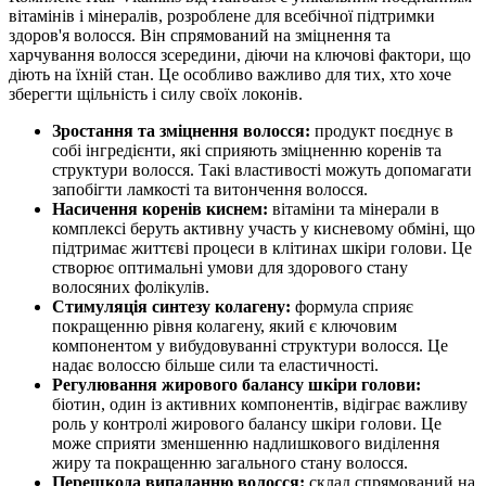
вітамінів і мінералів, розроблене для всебічної підтримки
здоров'я волосся. Він спрямований на зміцнення та
харчування волосся зсередини, діючи на ключові фактори, що
діють на їхній стан. Це особливо важливо для тих, хто хоче
зберегти щільність і силу своїх локонів.
Зростання та зміцнення волосся:
продукт поєднує в
собі інгредієнти, які сприяють зміцненню коренів та
структури волосся. Такі властивості можуть допомагати
запобігти ламкості та витончення волосся.
Насичення коренів киснем:
вітаміни та мінерали в
комплексі беруть активну участь у кисневому обміні, що
підтримає життєві процеси в клітинах шкіри голови. Це
створює оптимальні умови для здорового стану
волосяних фолікулів.
Стимуляція синтезу колагену:
формула сприяє
покращенню рівня колагену, який є ключовим
компонентом у вибудовуванні структури волосся. Це
надає волоссю більше сили та еластичності.
Регулювання жирового балансу шкіри голови:
біотин, один із активних компонентів, відіграє важливу
роль у контролі жирового балансу шкіри голови. Це
може сприяти зменшенню надлишкового виділення
жиру та покращенню загального стану волосся.
Перешкода випаданню волосся:
склад спрямований на