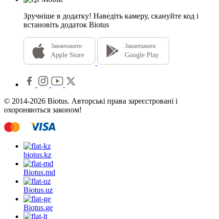
Зручніше в додатку!
Наведіть камеру, скануйте код і
встановіть додаток Biotus
Завантажити
Завантажити
Apple Store
Google Play
© 2014-2026 Biotus. Авторські права зареєстровані і
охороняються законом!
biotus.
kz
Biotus.
md
Biotus.
uz
Biotus.
ge