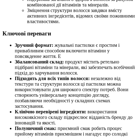
комбінованої дії вітамінів та мінералів.
Зміцнення структури волосся завдяки вмісту
активних інгредієнтів, відомих своїми поживними
властивостями.
Ключові переваги
Зручний формат:
жувальні пастилки є простим і
привабливим способом включити вітаміни у
повсякденне життя. Е
Збалансований склад:
продукт містить ретельно
підібрані вітаміни та мінерали, які забезпечать всебічний
підхід до харчування волосся.
Підходить для всіх типів волосся:
незалежно від
текстури та структури волосся ці пастилки можна
використовувати для широкого спектру потреб. Вони
створюють універсальну концепцію догляду,
позбавляючи необхідності у складних схемах
застосування.
Клінічно перевірені інгредієнти:
використання
високоякісного складу підкреслює відданість бренду до
інновацій та якості.
Полуничний смак:
приємний смак робить процес
прийому вітамінів приємнішим і нагадує про солодкі