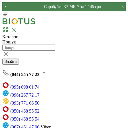
‹
›
Спробуйте K2 MK-7 за 1 145 грн
Каталог
Пошук
Знайти
(044) 545 77 23
(095) 898 01 74
(096) 267 72 17
(093) 771 66 50
(050) 468 55 52
(050) 468 55 54
(067) 461 47 96
Viber