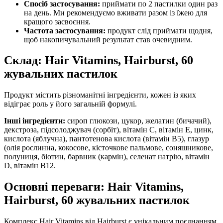
Спосіб застосування:
приймати по 2 пастилки один раз
на день. Ми рекомендуємо вживати разом із їжею для
кращого засвоєння.
Частота застосування:
продукт слід приймати щодня,
щоб накопичувальний результат став очевидним.
Склад: Hair Vitamins, Hairburst, 60
жувальних пастилок
Продукт містить різноманітні інгредієнти, кожен із яких
відіграє роль у його загальній формулі.
Інші інгредієнти:
сироп глюкози, цукор, желатин (бичачий),
декстроза, підсолоджувач (сорбіт), вітамін С, вітамін Е, цинк,
кислота (яблучна), пантотенова кислота (вітамін В5), глазур
(олія рослинна, кокосове, кісточкове пальмове, соняшникове,
полуниця, біотин, барвник (кармін), селенат натрію, вітамін
D, вітамін В12.
Основні переваги: Hair Vitamins,
Hairburst, 60 жувальних пастилок
Комплекс Hair Vitamins від Hairburst є унікальним поєднанням