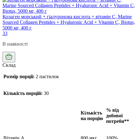
Колаген морський + гіалуронова кислота + вітамін С, Marine
Sourced Collagen Peptidеs + Hyaluronic Acid + Vitamin C, Biotus,
5000 мг, 400 г
33
В наявності
Склад
Розмір порції:
2 пастилок
Кількість порцій:
30
% від
Кількість
добової
на порцію
потреби**
Вітамін А
800 мкг
100%