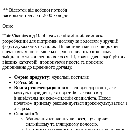
** Відсоток від добової потреби
заснований на дієті 2000 калорій.
Опис
Hair Vitamins від Hairburst - це вітамінний комплекс,
розроблений для підтримки догляду за волоссям у зручній
формі жувальних пастилок. Ці пастилки містять широкий
спектр вітамінів та мінералів, які сприяють загальному
зміцненню та живленню волосся. Підходять для людей різних
вікових категорій, пропонуючи просте та приємне
доповнення до щоденного догляду.
Форма продукту:
жувальні пастилки.
Об'єм:
60 шт.
Вікові рекомендації:
призначені для дорослих, але
можуть підходити для підлітків, залежно від
індивідуальних рекомендацій спеціаліста. Перед
початком прийому рекомендується проконсультуватися з
лікарем.
Основні дії:
Збагачення живлення волосся, що сприяє
сильнішому та глянцевому волоссю.
Підтримка загального здоров'я волосся за рахунок