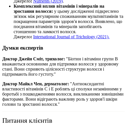
Джерело
:
Nutrients (2019)
.
Комплексний вплив вітамінів і мінералів на
зростання волосся:
у цьому дослідженні підкреслено
зв'язок між регулярним споживанням мультивітамінів та
покращення параметрів здоров'я волосся. Виявлено, що
поєднання вітамінів та мінералів запобігають
стоншенню та ламкості волосся.
Джерело
:
International Journal of Trichology (2021).
Думки експертів
Доктор Джейн Сміт, трихолог:
"Біотин і вітаміни групи B
вважаються основними для підтримки волосся у здоровому
стані. Вони сприяють цілісності структури волосся і
підтримають його густоту."
Доктор Майкл Чен, дерматолог:
"Антиоксидантні
властивості вітамінів C і E роблять ці сполуки незамінними у
боротьбі з пошкодженнями волосся, викликаними зовнішніми
факторами. Вони відіграють важливу роль у здоров'ї шкіри
голови та зростанні волосся."
Питання клієнтів