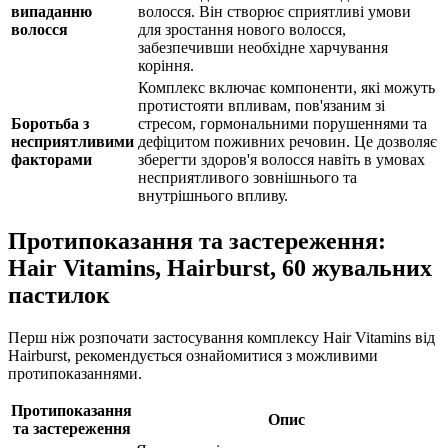
випаданню
волосся. Він створює сприятливі умови
волосся
для зростання нового волосся,
забезпечивши необхідне харчування
коріння.
Комплекс включає компоненти, які можуть
протистояти впливам, пов'язаним зі
Боротьба з
стресом, гормональними порушеннями та
несприятливими
дефіцитом поживних речовин. Це дозволяє
факторами
зберегти здоров'я волосся навіть в умовах
несприятливого зовнішнього та
внутрішнього впливу.
Протипоказання та застереження:
Hair Vitamins, Hairburst, 60 жувальних
пастилок
Перш ніж розпочати застосування комплексу Hair Vitamins від
Hairburst, рекомендується ознайомитися з можливими
протипоказаннями.
Протипоказання
Опис
та застереження