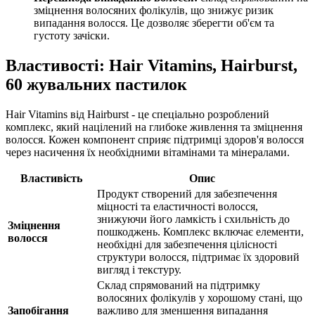
зміцнення волосяних фолікулів, що знижує ризик
випадання волосся. Це дозволяє зберегти об'єм та
густоту зачіски.
Властивості: Hair Vitamins, Hairburst,
60 жувальних пастилок
Hair Vitamins від Hairburst - це спеціально розроблений
комплекс, який націлений на глибоке живлення та зміцнення
волосся. Кожен компонент сприяє підтримці здоров'я волосся
через насичення їх необхідними вітамінами та мінералами.
Властивість
Опис
Продукт створений для забезпечення
міцності та еластичності волосся,
знижуючи його ламкість і схильність до
Зміцнення
пошкоджень. Комплекс включає елементи,
волосся
необхідні для забезпечення цілісності
структури волосся, підтримає їх здоровий
вигляд і текстуру.
Склад спрямований на підтримку
волосяних фолікулів у хорошому стані, що
Запобігання
важливо для зменшення випадання