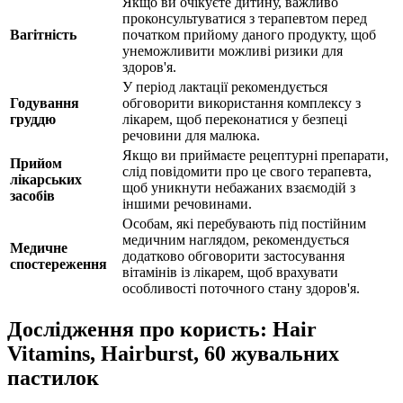
Якщо ви очікуєте дитину, важливо
проконсультуватися з терапевтом перед
Вагітність
початком прийому даного продукту, щоб
унеможливити можливі ризики для
здоров'я.
У період лактації рекомендується
Годування
обговорити використання комплексу з
груддю
лікарем, щоб переконатися у безпеці
речовини для малюка.
Якщо ви приймаєте рецептурні препарати,
Прийом
слід повідомити про це свого терапевта,
лікарських
щоб уникнути небажаних взаємодій з
засобів
іншими речовинами.
Особам, які перебувають під постійним
медичним наглядом, рекомендується
Медичне
додатково обговорити застосування
спостереження
вітамінів із лікарем, щоб врахувати
особливості поточного стану здоров'я.
Дослідження про користь: Hair
Vitamins, Hairburst, 60 жувальних
пастилок