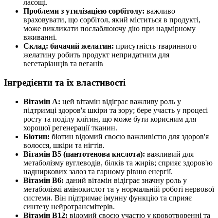
ласощі.
Проблеми з утилізацією сорбітолу:
важливо
враховувати, що сорбітол, який міститься в продукті,
може викликати послаблюючу дію при надмірному
вживанні.
Склад: бичачий желатин:
присутність тваринного
желатину робить продукт непридатним для
вегетаріанців та веганів
Інгредієнти та їх властивості
Вітамін А:
цей вітамін відіграє важливу роль у
підтримці здоров'я шкіри та зору; бере участь у процесі
росту та поділу клітин, що може бути корисним для
хорошої регенерації тканин.
Біотин:
біотин відомий своєю важливістю для здоров'я
волосся, шкіри та нігтів.
Вітамін В5 (пантотенова кислота):
важливий для
метаболізму вуглеводів, білків та жирів; сприяє здоров'ю
надниркових залоз та гарному рівню енергії.
Вітамін В6:
даний вітамін відіграє значну роль у
метаболізмі амінокислот та у нормальній роботі нервової
системи. Він підтримає імунну функцію та сприяє
синтезу нейротрансмітерів.
Вітамін В12:
відомий своєю участю у кровотворенні та