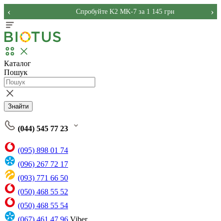
‹
›
Спробуйте K2 MK-7 за 1 145 грн
Каталог
Пошук
Знайти
(044) 545 77 23
(095) 898 01 74
(096) 267 72 17
(093) 771 66 50
(050) 468 55 52
(050) 468 55 54
(067) 461 47 96
Viber