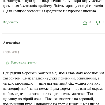
накопичувальную дію. Покращення стану шкіри відчувається
десь після 3-4 тижнів прийому. Якість гарна, у складі є вітамін
С для кращого засвоєння і додатково гіалуронова кислота.
Відповісти
0
0
Анжеліка
8 черв. 2026 р.
Рекомендую продукт
Цей рідкий морський колаген від Biotus став моїм абсолютним
фаворитом! Смак апельсину дуже приємний, освіжаючий, з
легкою кислинкою — наче натуральний сік, жодного натяку
на специфічний запах немає. Рідка форма — це взагалі окрема
любов, адже вона засвоюється організмом миттєво. П'ю
щоранку по мірній ложці. Пляшки вистачає на хороший,
повноцінний курс. Приблизно на третій тиждень моя шкіра