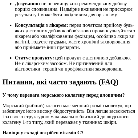
Дозування:
не перевищувати рекомендовану добову
порцію споживання. Надмірне вживання не прискорює
результату і може бути шкідливим для організму.
Консультація з лікарем:
перед початком прийому будь-
яких дієтичних добавок обов'язково проконсультуйтеся з
лікарем або кваліфікованим фахівцем, особливо якщо ви
вагітні, годуєте грудьми, маєте хронічні захворювання
або приймаєте інші препарати.
Статус продукту:
цей продукт є дієтичною добавкою.
Не є лікарським засобом. Не призначений для
діагностики, терапії чи профілактики захворювань.
Питання, які часто задають (FAQ)
У чому перевага морського колагену перед яловичим?
Морський (рибний) колаген має менший розмір молекул, що
забезпечує його високу біодоступність. Він легше засвоюється
і за своєю структурою максимально близький до людського
колагену 1-го типу, який переважає у тканинах шкіри.
Навіщо у складі потрібен вітамін С?