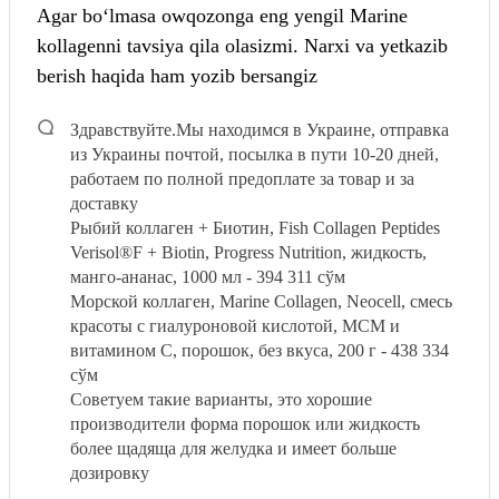
Agar boʻlmasa owqozonga eng yengil Marine
kollagenni tavsiya qila olasizmi. Narxi va yetkazib
berish haqida ham yozib bersangiz
Здравствуйте.
Мы находимся в Украине, отправка
из Украины почтой, посылка в пути 10-20 дней,
работаем по полной предоплате за товар и за
доставку
Рыбий коллаген + Биотин, Fish Collagen Peptides
Verisol®F + Biotin, Progress Nutrition, жидкость,
манго-ананас, 1000 мл - 394 311 сўм
Морской коллаген, Marine Collagen, Neocell, смесь
красоты с гиалуроновой кислотой, МСМ и
витамином С, порошок, без вкуса, 200 г - 438 334
сўм
Советуем такие варианты, это хорошие
производители форма порошок или жидкость
более щадяща для желудка и имеет больше
дозировку