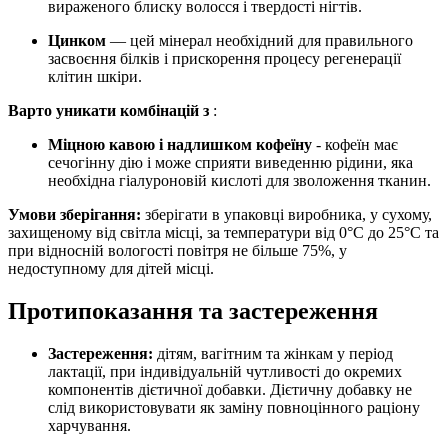
вираженого блиску волосся і твердості нігтів.
Цинком
— цей мінерал необхідний для правильного
засвоєння білків і прискорення процесу регенерації
клітин шкіри.
Варто уникати комбінацій з
:
Міцною кавою і надлишком кофеїну
- кофеїн має
сечогінну дію і може сприяти виведенню рідини, яка
необхідна гіалуроновій кислоті для зволоження тканин.
Умови зберігання:
зберігати в упаковці виробника, у сухому,
захищеному від світла місці, за температури від 0°C до 25°C та
при відносній вологості повітря не більше 75%, у
недоступному для дітей місці.
Протипоказання та застереження
Застереження:
дітям, вагітним та жінкам у період
лактації, при індивідуальній чутливості до окремих
компонентів дієтичної добавки. Дієтичну добавку не
слід використовувати як заміну повноцінного раціону
харчування.