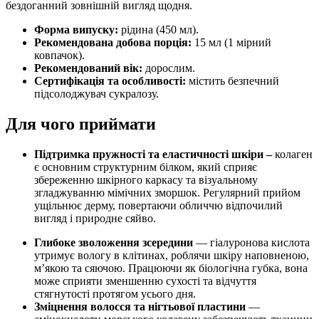
бездоганний зовнішній вигляд щодня.
Форма випуску:
рідина (450 мл).
Рекомендована добова порція:
15 мл (1 мірний
ковпачок).
Рекомендований вік:
дорослим.
Сертифікація та особливості:
містить безпечний
підсолоджувач сукралозу.
Для чого приймати
Підтримка пружності та еластичності шкіри –
колаген
є основним структурним білком, який сприяє
збереженню шкірного каркасу та візуальному
згладжуванню мімічних зморшок.
Регулярний прийом
ущільнює
дерму, повертаючи обличчю відпочилий
вигляд і природне сяйво.
Глибоке зволоження зсередини
— гіалуронова кислота
утримує вологу в клітинах, роблячи шкіру наповненою,
м’якою та сяючою. Працюючи як біологічна губка, вона
може сприяти зменшенню сухості та відчуття
стягнутості протягом усього дня.
Зміцнення волосся та нігтьової пластини
—