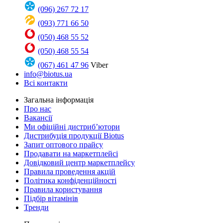
(096) 267 72 17
(093) 771 66 50
(050) 468 55 52
(050) 468 55 54
(067) 461 47 96
Viber
info@biotus.ua
Всі контакти
Загальна інформація
Про нас
Вакансії
Ми офіційні дистриб’ютори
Дистрибуція продукції Biotus
Запит оптового прайсу
Продавати на маркетплейсі
Довідковий центр маркетплейсу
Правила проведення акцій
Політика конфіденційності
Правила користування
Підбір вітамінів
Тренди