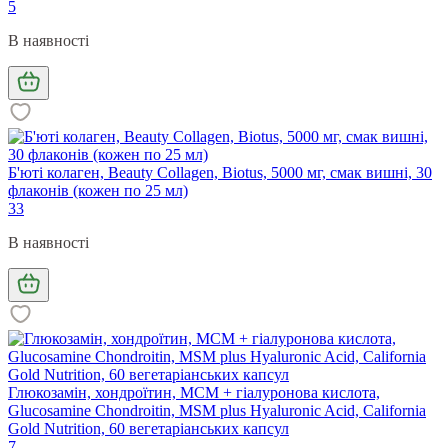
5
В наявності
Б'юті колаген, Beauty Collagen, Biotus, 5000 мг, смак вишні, 30
флаконів (кожен по 25 мл)
33
В наявності
Глюкозамін, хондроїтин, МСМ + гіалуронова кислота,
Glucosamine Chondroitin, MSM plus Hyaluronic Acid, California
Gold Nutrition, 60 вегетаріанських капсул
7