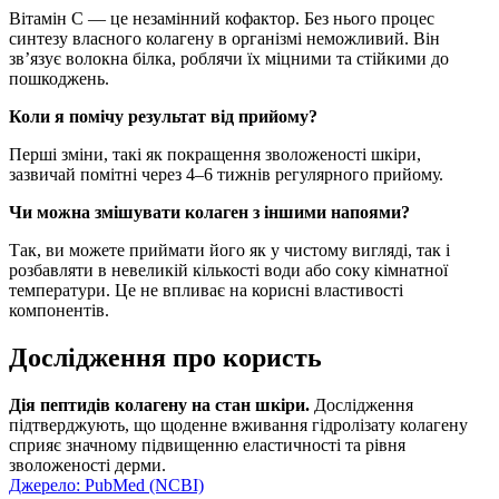
Вітамін С — це незамінний кофактор. Без нього процес
синтезу власного колагену в організмі неможливий. Він
зв’язує волокна білка, роблячи їх міцними та стійкими до
пошкоджень.
Коли я помічу результат від прийому?
Перші зміни, такі як покращення зволоженості шкіри,
зазвичай помітні через 4–6 тижнів регулярного прийому.
Чи можна змішувати колаген з іншими напоями?
Так, ви можете приймати його як у чистому вигляді, так і
розбавляти в невеликій кількості води або соку кімнатної
температури. Це не впливає на корисні властивості
компонентів.
Дослідження про користь
Дія пептидів колагену на стан шкіри.
Дослідження
підтверджують, що щоденне вживання гідролізату колагену
сприяє значному підвищенню еластичності та рівня
зволоженості дерми.
Джерело: PubMed (NCBI)