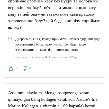
сприймає організм каву без цукру та молока чи
вершків - як їжу? тобто - чи можна споживату
каву та цей бад - чи заважатиме кава крацому
засвоюванню баду? цей бад - організм сприймає
як їжу?
Доброго дня.Так, краще приймати натщесердце, він буде
засвоюватись більш ефективно. Так, буде гірше
засвоюватись з іжею або іншими напоями.
Відповідь:
співробітник Biotus
на 7 лютого 2026 р.
0
0
Assalomu alaykum. Menga oshqozonga zarar
qilmaydigan baliq kollagen kerak edi. Nature's life
Marine Kollagen + vitamin c ( 60 kapsula) bormi.