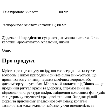
Ггіалуронова кислота
100 мг
Аскорбінова кислота (вітамін С)
80 мг
Додаткові інгредієнти:
сукралоза, лимонна кислота, бета-
каротин, ароматизатор Апельсин, низин
Опис
Про продукт
Мрієте про підтягнуту шкіру, що сяє зсередини, та густе
волосся? З віком природний синтез білка знижується, що
проявляється у вигляді перших мімічних зморшок або
дискомфорту в суглобах.
Морський колаген від Biotus —
це
щоденний ритуал краси та здоров’я, спрямований на
відновлення структури шкіри, зміцнення волосяних фолікулів
та підтримку гнучкості хрящової тканини. Завдяки рідкій
формі та приємному апельсиновому смаку, колаген
засвоюється максимально, забезпечуючи впевненість та