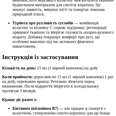
амінокислоти морського колагену забезпечують тканини
будівельним матеріалом для синтезу кератину. Це
знижує ламкість, зміцнює нігті та повертає локонам
природний блиск.
Турбота про рухливість суглобів
— комбінація
колагену та вітаміну С сприяє
підтримці
регенерації
хрящової тканини та зберігає гнучкість опорно-рухового
апарату. Добавка покращує комфорт при русі, що
особливо важливо під час активних фізичних
навантажень.
Інструкція із застосування
Кількість на день:
15 мл (1 мірний ковпачок) на добу.
Коли приймати:
дорослим по 15 мл (1 мірний ковпачок) 1 раз
на добу, переважно вранці. Ретельно збовтати перед
вживанням. Після відкриття зберігати в холодильнику
протягом 3 місяців.
Краще діє разом з:
Біотином (вітаміном B7) —
він працює в синергії з
колагеном, стимулюючи синтез кератину для ще більш