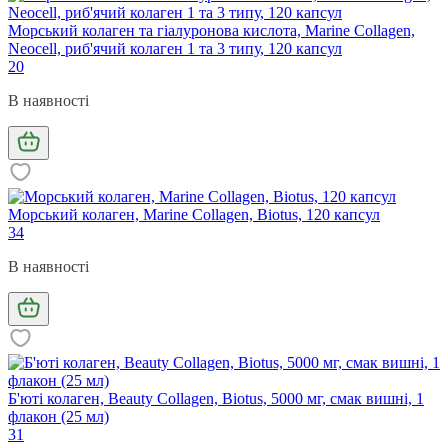
Морський колаген та гіалуронова кислота, Marine Collagen,
Neocell, риб'ячий колаген 1 та 3 типу, 120 капсул
20
В наявності
Морський колаген, Marine Collagen, Biotus, 120 капсул
34
В наявності
Б'юті колаген, Beauty Collagen, Biotus, 5000 мг, смак вишні, 1
флакон (25 мл)
31