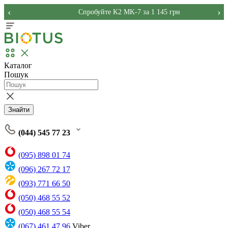
‹
›
Спробуйте K2 MK-7 за 1 145 грн
Каталог
Пошук
Знайти
(044) 545 77 23
(095) 898 01 74
(096) 267 72 17
(093) 771 66 50
(050) 468 55 52
(050) 468 55 54
(067) 461 47 96
Viber