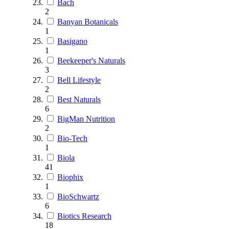
Bach
2
Banyan Botanicals
1
Basigano
1
Beekeeper's Naturals
3
Bell Lifestyle
2
Best Naturals
6
BigMan Nutrition
2
Bio-Tech
1
Biola
41
Biophix
1
BioSchwartz
6
Biotics Research
18