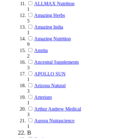
ALLMAX Nutrition
1
Amazing Herbs
5
Amazing India
1
Amazing Nutrition
9
Amrita
2
Ancestral Supplements
3
APOLLO SUN
1
Arizona Natural
3
Arterium
1
Arthur Andrew Medical
3
Aurora Nutrascience
1
B