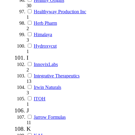
Healthy Origins
30
Healthyway Production Inc
1
Herb Pharm
2
Himalaya
3
Hydroxycut
1
I
InnovixLabs
2
Integrative Therapeutics
13
Irwin Naturals
3
ITOH
1
J
Jarrow Formulas
11
K