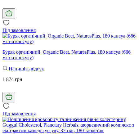
Під замовлення
Буряк органічний, Organic Beet, NaturesPlus, 180 капсул (666
мг на капсулу)
Напишіть відгук
1 874 грн
Під замовлення