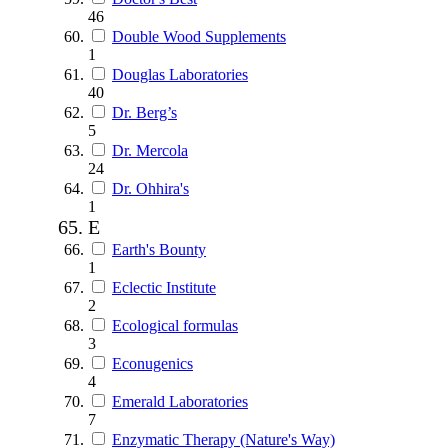
46
Double Wood Supplements
1
Douglas Laboratories
40
Dr. Berg’s
5
Dr. Mercola
24
Dr. Ohhira's
1
E
Earth's Bounty
1
Eclectic Institute
2
Ecological formulas
3
Econugenics
4
Emerald Laboratories
7
Enzymatic Therapy (Nature's Way)