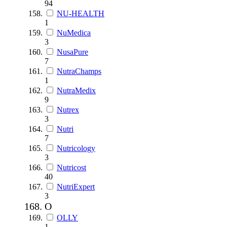
94
NU-HEALTH
1
NuMedica
3
NusaPure
7
NutraChamps
1
NutraMedix
9
Nutrex
3
Nutri
7
Nutricology
3
Nutricost
40
NutriExpert
3
O
OLLY
1