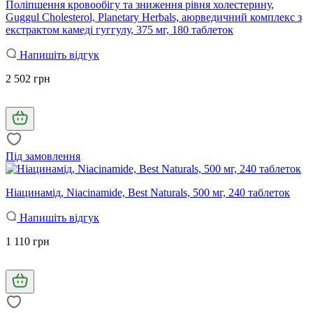
Поліпшення кровообігу та зниження рівня холестерину,
Guggul Cholesterol, Planetary Herbals, аюрведичний комплекс з
екстрактом камеді гуггулу, 375 мг, 180 таблеток
Напишіть відгук
2 502 грн
Під замовлення
Ніацинамід, Niacinamide, Best Naturals, 500 мг, 240 таблеток
Напишіть відгук
1 110 грн