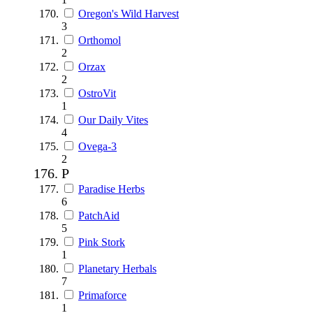
Oregon's Wild Harvest
3
Orthomol
2
Orzax
2
OstroVit
1
Our Daily Vites
4
Ovega-3
2
P
Paradise Herbs
6
PatchAid
5
Pink Stork
1
Planetary Herbals
7
Primaforce
1