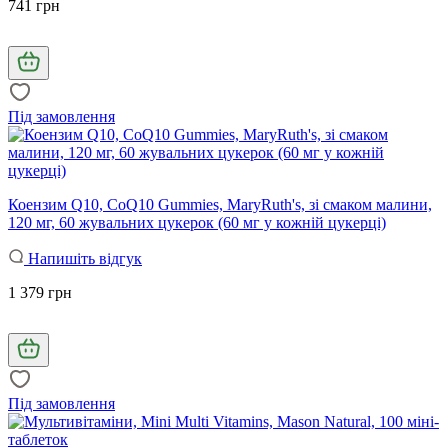
741 грн
Під замовлення
Коензим Q10, CoQ10 Gummies, MaryRuth's, зі смаком малини,
120 мг, 60 жувальних цукерок (60 мг у кожній цукерці)
Напишіть відгук
1 379 грн
Під замовлення