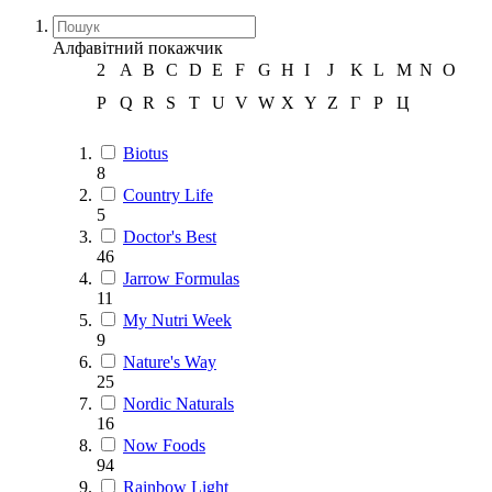
Алфавітний покажчик
2
A
B
C
D
E
F
G
H
I
J
K
L
M
N
O
P
Q
R
S
T
U
V
W
X
Y
Z
Г
Р
Ц
Biotus
8
Country Life
5
Doctor's Best
46
Jarrow Formulas
11
My Nutri Week
9
Nature's Way
25
Nordic Naturals
16
Now Foods
94
Rainbow Light