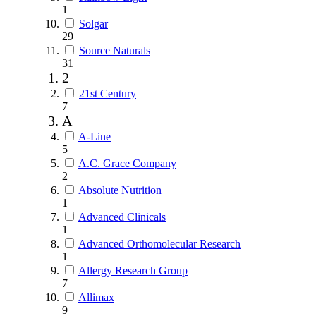
1
Solgar
29
Source Naturals
31
2
21st Century
7
A
A-Line
5
A.C. Grace Company
2
Absolute Nutrition
1
Advanced Clinicals
1
Advanced Orthomolecular Research
1
Allergy Research Group
7
Allimax
9