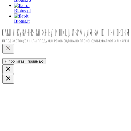
Biotus.
ro
Biotus.
pl
Biotus.
it
Я прочитав і приймаю