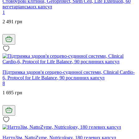
Стовбурові клітини, Geroprotect, Stem Cell, Life Extension, 60
вегетаріанських капсул
1
2 491 грн
Підтримка здоров'я серцево-судинної системи, Clinical Cardio-
6, Protocol for Life Balance, 90 рослинних капсул
8
1 695 грн
НаттоЗім, NattoZyme, Nutricology, 180 гелевих капсул