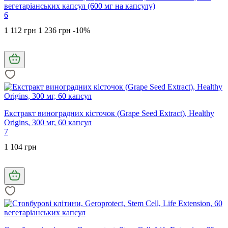
вегетаріанських капсул (600 мг на капсулу)
6
1 112 грн
1 236 грн
-10%
Екстракт виноградних кісточок (Grape Seed Extract), Healthy
Origins, 300 мг, 60 капсул
7
1 104 грн