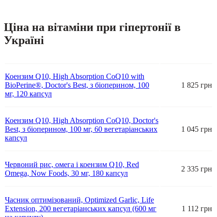
Ціна на вітаміни при гіпертонії в
Україні
Коензим Q10, High Absorption CoQ10 with
BioPerine®, Doctor's Best, з біоперином, 100
1 825 грн
мг, 120 капсул
Коензим Q10, High Absorption CoQ10, Doctor's
Best, з біоперином, 100 мг, 60 вегетаріанських
1 045 грн
капсул
Червоний рис, омега і коензим Q10, Red
2 335 грн
Omega, Now Foods, 30 мг, 180 капсул
Часник оптимізований, Optimized Garlic, Life
Extension, 200 вегетаріанських капсул (600 мг
1 112 грн