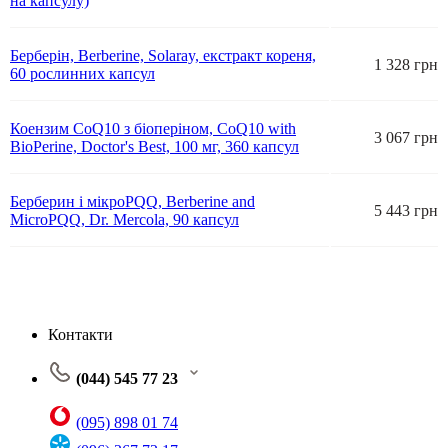
на капсулу)
Берберін, Berberine, Solaray, екстракт кореня,
1 328 грн
60 рослинних капсул
Коензим CoQ10 з біоперіном, CoQ10 with
3 067 грн
BioPerine, Doctor's Best, 100 мг, 360 капсул
Берберин і мікроPQQ, Berberine and
5 443 грн
MicroPQQ, Dr. Mercola, 90 капсул
Контакти
(044) 545 77 23
(095) 898 01 74