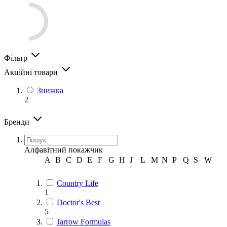
Фільтр
Акційні товари
Знижка
2
Бренди
Алфавітний покажчик
A
B
C
D
E
F
G
H
J
L
M
N
P
Q
S
W
Country Life
1
Doctor's Best
5
Jarrow Formulas