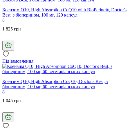
Коензим Q10, High Absorption CoQ10 with BioPerine®, Doctor's
Best, з біоперином, 100 мг, 120 капсул
8
1 825 грн
Під замовлення
Коензим Q10, High Absorption CoQ10, Doctor's Best, з
біоперином, 100 мг, 60 вегетаріанських капсул
8
1 045 грн