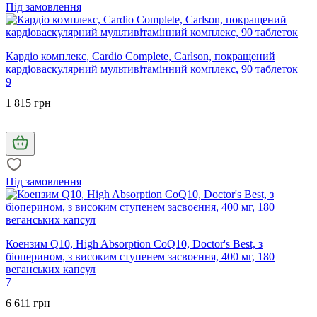
Під замовлення
Кардіо комплекс, Cardio Complete, Carlson, покращений
кардіоваскулярний мультивітамінний комплекс, 90 таблеток
9
1 815 грн
Під замовлення
Коензим Q10, High Absorption CoQ10, Doctor's Best, з
біоперином, з високим ступенем засвоєння, 400 мг, 180
веганських капсул
7
6 611 грн