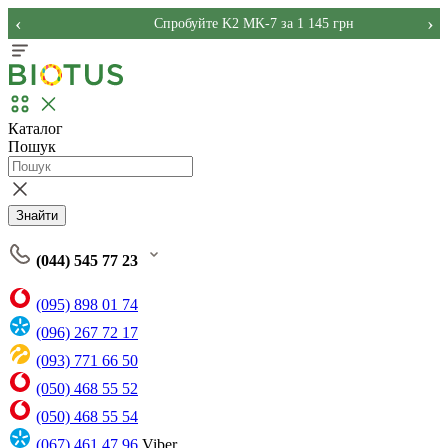
‹
›
Спробуйте K2 MK-7 за 1 145 грн
Каталог
Пошук
Знайти
(044) 545 77 23
(095) 898 01 74
(096) 267 72 17
(093) 771 66 50
(050) 468 55 52
(050) 468 55 54
(067) 461 47 96
Viber