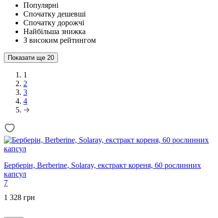
Популярні
Спочатку дешевші
Спочатку дорожчі
Найбільша знижка
З високим рейтингом
Показати ще
20
1
2
3
4
Берберін, Berberine, Solaray, екстракт кореня, 60 рослинних
капсул
7
1 328 грн