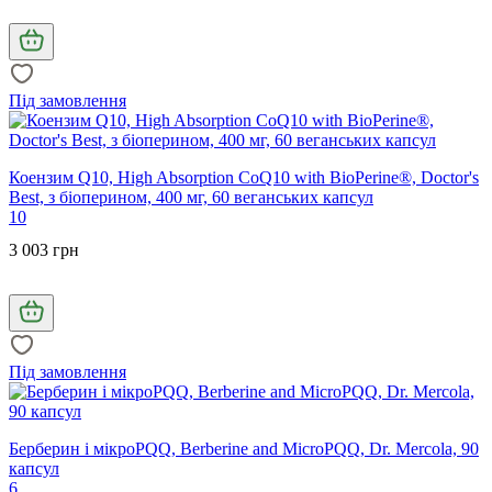
Під замовлення
Коензим Q10, High Absorption CoQ10 with BioPerine®, Doctor's
Best, з біоперином, 400 мг, 60 веганських капсул
10
3 003 грн
Під замовлення
Берберин і мікроPQQ, Berberine and MicroPQQ, Dr. Mercola, 90
капсул
6