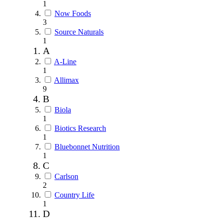
1
Now Foods
3
Source Naturals
1
A
A-Line
1
Allimax
9
B
Biola
1
Biotics Research
1
Bluebonnet Nutrition
1
C
Carlson
2
Country Life
1
D