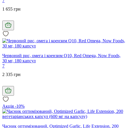
7
1 655 грн
Червоний рис, омега і коензим Q10, Red Omega, Now Foods,
30 мг, 180 капсул
7
2 335 грн
Акція -10%
Часник оптимізований, Optimized Garlic, Life Extension, 200