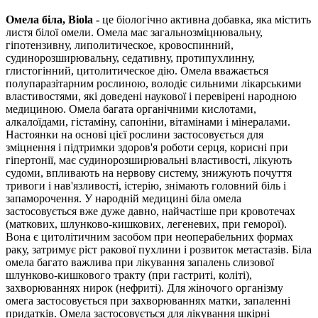
Омела біла, Biola -
це біологічно активна добавка, яка містить
листя білої омели. Омела має загальнозміцнювальну,
гіпотензивну, липолитическое, кровоспинний,
судинорозширювальну, седативну, протипухлинну,
глистогінний, цитолитическое дію. Омела вважається
полупаразітарним рослиною, володіє сильними лікарськими
властивостями, які доведені наукової і перевірені народною
медициною. Омела багата органічними кислотами,
алкалоїдами, гістаміну, сапоніни, вітамінами і мінералами.
Настоянки на основі цієї рослини застосовується для
зміцнення і підтримки здоров'я роботи серця, корисні при
гіпертонії, має судинорозширювальні властивості, лікують
судоми, впливають на нервову систему, знижують почуття
тривоги і нав'язливості, істерію, знімають головний біль і
запаморочення. У народній медицині біла омела
застосовується вже дуже давно, найчастіше при кровотечах
(маткових, шлунково-кишкових, легеневих, при геморої).
Вона є цитолітичним засобом при неоперабельних формах
раку, затримує ріст ракової пухлини і розвиток метастазів. Біла
омела багато важлива при лікування запалень слизової
шлунково-кишкового тракту (при гастриті, коліті),
захворюваннях нирок (нефриті). Для жіночого організму
омега застосовується при захворюваннях матки, запаленні
придатків. Омела застосовується для лікування шкірні