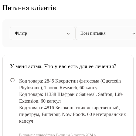
Питання клієнтів
Фільтр
Нові питання
У меня астма. Что у вас есть для ее лечения?
Код товара: 2845
Кверцетин фитосома (Quercetin
Phytosome), Thorne Research, 60 капсул
Код товара: 11338
Шафран с Satiereal, Saffron, Life
Extension, 60 капсул
Код товара: 4816
Белокопытник лекарственный,
пиретрум, Butterbur, Now Foods, 60 вегетарианских
капсул
Відповідь:
співробітник Biotus
на 3 лютого 2024 р.