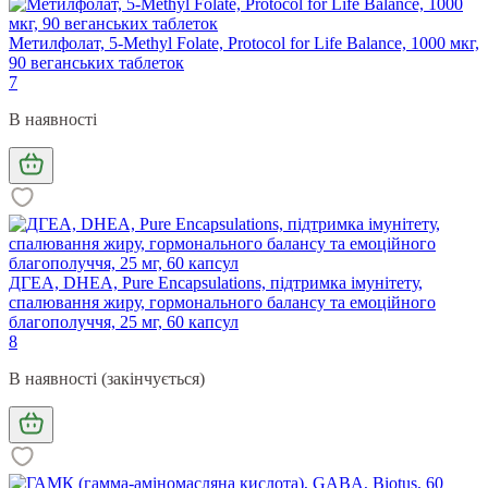
Метилфолат, 5-Methyl Folate, Protocol for Life Balance, 1000 мкг,
90 веганських таблеток
7
В наявності
ДГЕА, DHEA, Pure Encapsulations, підтримка імунітету,
спалювання жиру, гормонального балансу та емоційного
благополуччя, 25 мг, 60 капсул
8
В наявності (закінчується)