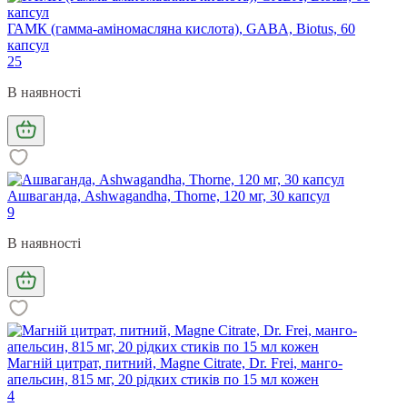
ГАМК (гамма-аміномасляна кислота), GABA, Biotus, 60
капсул
25
В наявності
Ашваганда, Ashwagandha, Thorne, 120 мг, 30 капсул
9
В наявності
Магній цитрат, питний, Magne Citrate, Dr. Frei, манго-
апельсин, 815 мг, 20 рідких стиків по 15 мл кожен
4