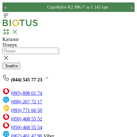
‹
›
Спробуйте K2 MK-7 за 1 145 грн
Каталог
Пошук
Знайти
(044) 545 77 23
(095) 898 01 74
(096) 267 72 17
(093) 771 66 50
(050) 468 55 52
(050) 468 55 54
(067) 461 47 96
Viber