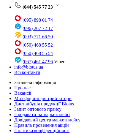
(044) 545 77 23
(095) 898 01 74
(096) 267 72 17
(093) 771 66 50
(050) 468 55 52
(050) 468 55 54
(067) 461 47 96
Viber
info@biotus.ua
Всі контакти
Загальна інформація
Про нас
Вакансії
Ми офіційні дистриб’ютори
Дистрибуція продукції Biotus
Запит оптового прайсу
Продавати на маркетплейсі
Довідковий центр маркетплейсу
Правила проведення акцій
Політика конфіденційності