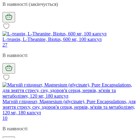
В наявності (закінчується)
L-теанін, L-Theanine, Biotus, 600 мг, 100 капсул
27
В наявності
Магній гліцинат, Magnesium (glycinate), Pure Encapsulations, для
зняття стресу, сну, здоров'я серця, нервів, м'язів та метаболізму,
120 мг, 180 капсул
10
В наявності