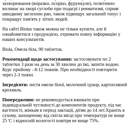
захворювання (виразки, псоріаз, фурункули), позитивно
впливає на хворі суглоби при подагрі і ревматизмі, сприяє
швидкому загоєнню ран, також підвищує загальний тонус і
покращує пам'ять у літніх людей.
На сайті Biotus також можна не тільки купити, але й
ознайомитися з продукцією, отримати повну інформацію у
наших консультантів.
Biola, Омела біла, 90 таблеток.
Рекомендації щодо застосування:
застосовувати по 2
таблетки 3 рази на день за 30 хвилин до їжі, запити водою.
Курс прийому - 8-12 тижнів. При необхідності повторити
через 2-3 тижні.
Інгредієнти:
листя омели білої, молочний цукор, картопляний
крохмаль.
Попередження:
не рекомендується вживати при
індивідуальній чутливості до компонентів продукту, під час
вагітності, жінкам в період лактації, дітям до 14 лет.Храніть в
сухому, захищеному від світла місці при температурі не вище
25 'С і відносній вологості повітря не вище 75%.