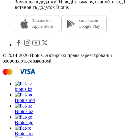
Зручніше в додатку!
Наведіть камеру, скануйте код і
встановіть додаток Biotus
Завантажити
Завантажити
Apple Store
Google Play
© 2014-2026 Biotus. Авторські права зареєстровані і
охороняються законом!
biotus.
kz
Biotus.
md
Biotus.
uz
Biotus.
ge
Biotus.
ro