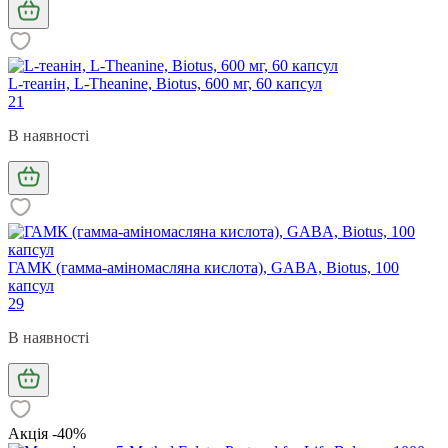
L-теанін, L-Theanine, Biotus, 600 мг, 60 капсул
21
В наявності
ГАМК (гамма-аміномасляна кислота), GABA, Biotus, 100
капсул
29
В наявності
Акція -40%