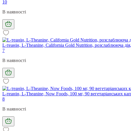
10
В наявності
L-теанін, L-Theanine, California Gold Nutrition, розслаблююча дія
7
В наявності
L-теанін, L-Theanine, Now Foods, 100 мг, 90 вегетаріанських ка
8
В наявності