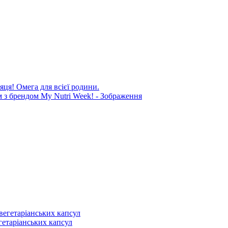
яця! Омега для всієї родини.
егетаріанських капсул