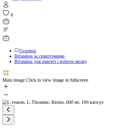
0
Головна
Вітаміни за симптомами
Вітаміни для пам'яті і роботи мозку
Main image
Click to view image in fullscreen