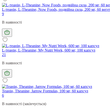
L-теанін, L-Theanine, Now Foods, подвійна сила, 200 мг, 60 вег
9
В наявності
L-теанін, L-Theanine, My Nutri Week, 600 мг, 100 капсул
21
В наявності
Теанін, Theanine, Jarrow Formulas, 100 мг, 60 капсул
6
В наявності (закінчується)