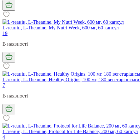
L-теанін, L-Theanine, My Nutri Week, 600 мг, 60 капсул
19
В наявності
L-теанін, L-Theanine, Healthy Origins, 100 мг, 180 вегетаріанськ
7
В наявності
L-теанін, L-Theanine, Protocol for Life Balance, 200 мг, 60 капсул
4