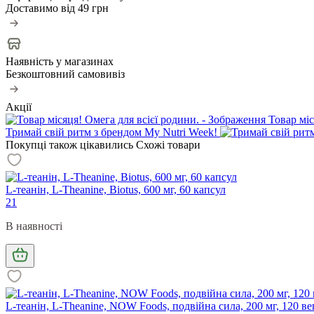
Доставимо від
49 грн
Наявність у магазинах
Безкоштовний самовивіз
Акції
Товар міс
Тримай свій ритм з брендом My Nutri Week!
Покупці також цікавились
Схожі товари
L-теанін, L-Theanine, Biotus, 600 мг, 60 капсул
21
В наявності
L-теанін, L-Theanine, NOW Foods, подвійна сила, 200 мг, 120 в