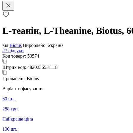
L-теанін, L-Theanine, Biotus, 6
від
Biotus
Вироблено:
Україна
27 відгуки
Код товару:
50574
Штрих-код:
4820236531118
Продавець:
Biotus
Варіанти фасування
60 шт.
288 грн
Найкраща ціна
100 шт.