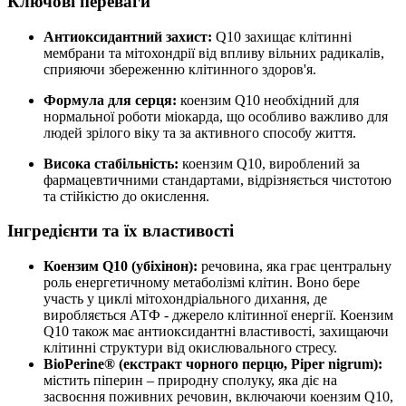
Ключові переваги
Антиоксидантний захист:
Q10 захищає клітинні
мембрани та мітохондрії від впливу вільних радикалів,
сприяючи збереженню клітинного здоров'я.
Формула для серця:
коензим Q10 необхідний для
нормальної роботи міокарда, що особливо важливо для
людей зрілого віку та за активного способу життя.
Висока стабільність:
коензим Q10, вироблений за
фармацевтичними стандартами, відрізняється чистотою
та стійкістю до окислення.
Інгредієнти та їх властивості
Коензим Q10 (убіхінон):
речовина, яка грає центральну
роль енергетичному метаболізмі клітин. Воно бере
участь у циклі мітохондріального дихання, де
виробляється АТФ - джерело клітинної енергії. Коензим
Q10 також має антиоксидантні властивості, захищаючи
клітинні структури від окислювального стресу.
BioPerine® (екстракт чорного перцю, Piper nigrum):
містить піперин – природну сполуку,
яка діє на
засвоєння поживних речовин, включаючи коензим Q10,