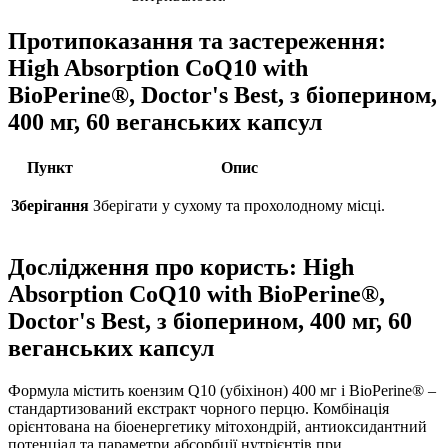
Протипоказання та застереження:
High Absorption CoQ10 with
BioPerine®, Doctor's Best, з біоперином,
400 мг, 60 веганських капсул
Пункт
Опис
Зберігання
Зберігати у сухому та прохолодному місці.
Дослідження про користь: High
Absorption CoQ10 with BioPerine®,
Doctor's Best, з біоперином, 400 мг, 60
веганських капсул
Формула містить коензим Q10 (убіхінон) 400 мг і BioPerine® –
стандартизований екстракт чорного перцю. Комбінація
орієнтована на біоенергетику мітохондрій, антиоксидантний
потенціал та параметри абсорбції нутрієнтів при