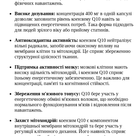
фізичних навантажень.
Високе дозування:
концентрація 400 мг в одній капсулі
дозволяє заповнити рівень коензиму Q10 навіть за
підвищених енергетичних потреб. Така форма підходить
для людей зрілого віку або прийому статинів.
Антиоксидантна активність:
коензим Q10 нейтралізує
вільні радикали, запобігаючи окисному впливу на
мембрани клітин та мітохондрії. Це сприяє збереженню
структурної цілісності тканин.
Підтримка активності мозку:
мозкові клітини мають
високу щільність мітохондрій, і коензим Q10 сприяє
їхньому енергетичному забезпеченню. Це важливо для
концентрації, пам'яті та когнітивної стійкості.
Збереження м'язового тонусу:
Q10 бере участь у
енергетичному обміні м'язових волокон, що необхідно
нормального функціонування м'язів і відновлення після
навантажень.
Захист мітохондрій:
коензим Q10 є компонентом
внутрішньої мембрани мітохондрій та бере участь у
регуляції клітинного дихання. Його наявність сприяє