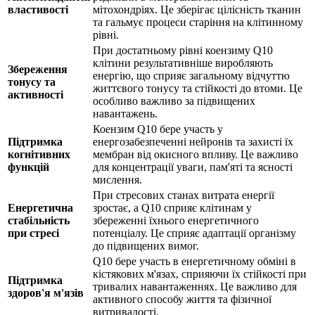
властивості
мітохондріях. Це зберігає цілісність тканин
та
гальмує
процеси старіння на клітинному
рівні.
При достатньому рівні коензиму Q10
клітини
результативніше
виробляють
Збереження
енергію, що сприяє загальному відчуттю
тонусу та
життєвого тонусу та стійкості до втоми. Це
активності
особливо важливо за підвищених
навантажень.
Коензим Q10 бере участь у
Підтримка
енергозабезпеченні нейронів та захисті їх
когнітивних
мембран від окисного впливу. Це важливо
функцій
для концентрації уваги, пам'яті та ясності
мислення.
При стресових станах витрата енергії
Енергетична
зростає, а Q10
сприяє
клітинам у
стабільність
збереженні їхнього енергетичного
при стресі
потенціалу. Це сприяє адаптації організму
до підвищених вимог.
Q10 бере участь в енергетичному обміні в
кістякових м'язах, сприяючи їх стійкості при
Підтримка
тривалих навантаженнях. Це важливо для
здоров'я м'язів
активного способу життя та фізичної
витривалості.