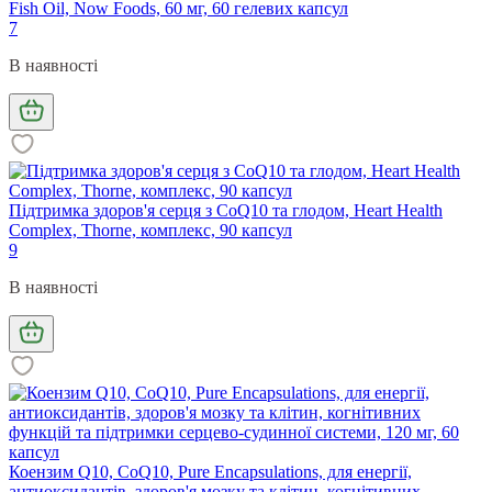
Fish Oil, Now Foods, 60 мг, 60 гелевих капсул
7
В наявності
Підтримка здоров'я серця з CoQ10 та глодом, Heart Health
Complex, Thorne, комплекс, 90 капсул
9
В наявності
Коензим Q10, CoQ10, Pure Encapsulations, для енергії,
антиоксидантів, здоров'я мозку та клітин, когнітивних