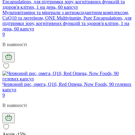
Мультивітаміни та мінерали з антиоксидантним комплексом,
CoQ10 та лютеїном, ONE Multivitamin, Pure Encapsulations, для
підтримки зору, когнітивних функцій та здоров'я клітин, 1 на
день, 60 капсул
9
В наявності
Червоний рис, омега, Q10, Red Omega, Now Foods, 90 гелевих
капсул
9
В наявності
Акція -15%