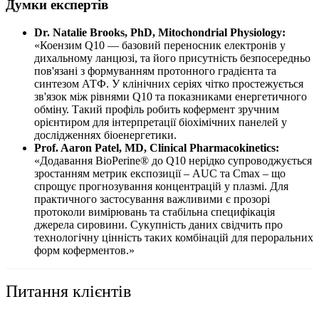
Думки експертів
Dr. Natalie Brooks, PhD, Mitochondrial Physiology:
«Коензим Q10 — базовий переносник електронів у
дихальному ланцюзі, та його присутність безпосередньо
пов'язані з формуванням протонного градієнта та
синтезом АТФ. У клінічних серіях чітко простежується
зв'язок між рівнями Q10 та показниками енергетичного
обміну. Такий профіль робить кофермент зручним
орієнтиром для інтерпретації біохімічних панелей у
дослідженнях біоенергетики.
Prof. Aaron Patel, MD, Clinical Pharmacokinetics:
«Додавання BioPerine® до Q10 нерідко супроводжується
зростанням метрик експозиції – AUC та Cmax – що
спрощує прогнозування концентрацій у плазмі. Для
практичного застосування важливими є прозорі
протоколи вимірювань та стабільна специфікація
джерела сировини. Сукупність даних свідчить про
технологічну цінність таких комбінацій для пероральних
форм коферментов.»
Питання клієнтів