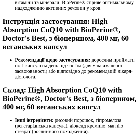
вітаміни та мінерали. BioPerine® сприяє оптимальному
надходженню активних речовин у кров.
Інструкція застосування: High
Absorption CoQ10 with BioPerine®,
Doctor's Best, з біоперином, 400 мг, 60
веганських капсул
Рекомендації щодо застосування:
дорослим
приймати
по 1 капсулі на день під час їжі (для максимальної
засвоюваності) або відповідно до рекомендацій лікаря-
дієтолога.
Склад: High Absorption CoQ10 with
BioPerine®, Doctor's Best, з біоперином,
400 мг, 60 веганських капсул
Інші інгредієнти:
рисовий порошок, гіпромелоза
(вегетаріанська капсула), діоксид кремнію, магнію
стеарат (рослинного походження).