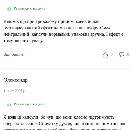
Рекомендую продукт
Відомо, що при тривалому прийомі коензин дає
омолоджувальний ефект на мозок, серце, шкіру. Смак
нейтральний, капсули нормальні, упаковка зручна. І ефект є,
тому зверніть увагу.
Відповісти
0
0
Олександр
11 лют. 2026 р.
Рекомендую продукт
Я взяв ці капсули, бо чув, що вони класно підтримують
енергію та серце. Спочатку думав, що різниці не помітно, але
через тиждень відчув, що більше бадьорості протягом дня і