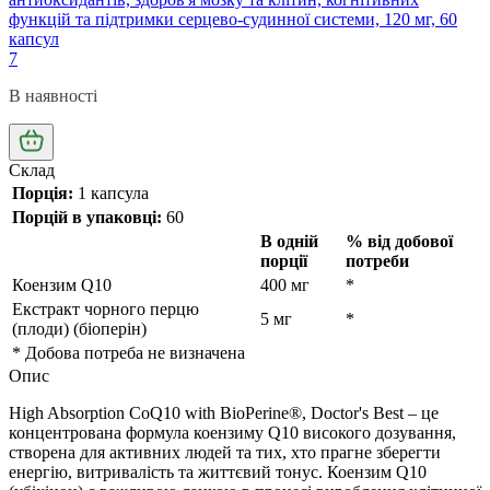
функцій та підтримки серцево-судинної системи, 120 мг, 60
капсул
7
В наявності
Склад
Порція:
1 капсула
Порцій в упаковці:
60
В одній
% від добової
порції
потреби
Коензим Q10
400 мг
*
Екстракт чорного перцю
5 мг
*
(плоди) (біоперін)
* Добова потреба не визначена
Опис
High Absorption CoQ10 with BioPerine®, Doctor's Best – це
концентрована формула коензиму Q10 високого дозування,
створена для активних людей та тих, хто прагне зберегти
енергію, витривалість та життєвий тонус. Коензим Q10