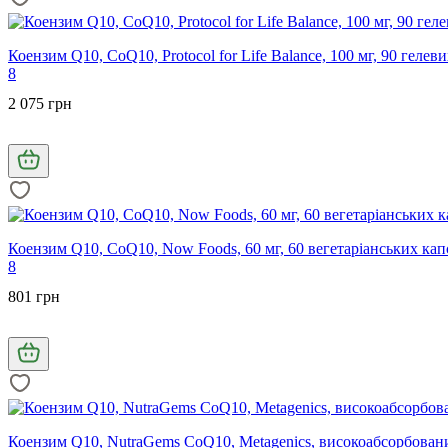
Коензим Q10, CoQ10, Protocol for Life Balance, 100 мг, 90 гелев
8
2 075 грн
Коензим Q10, CoQ10, Now Foods, 60 мг, 60 вегетаріанських кап
8
801 грн
Коензим Q10, NutraGems CoQ10, Metagenics, високоабсорбовани