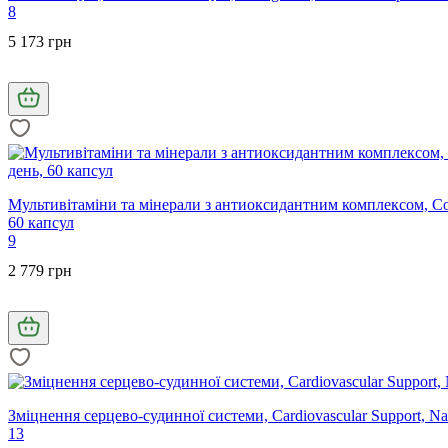
8
5 173 грн
Мультивітаміни та мінерали з антиоксидантним комплексом, CoQ1
60 капсул
9
2 779 грн
Зміцнення серцево-судинної системи, Cardiovascular Support, Nat
13