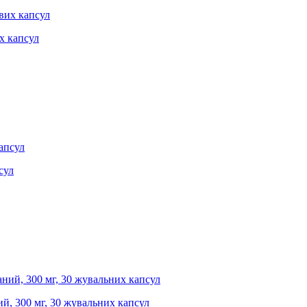
их капсул
сул
й, 300 мг, 30 жувальних капсул