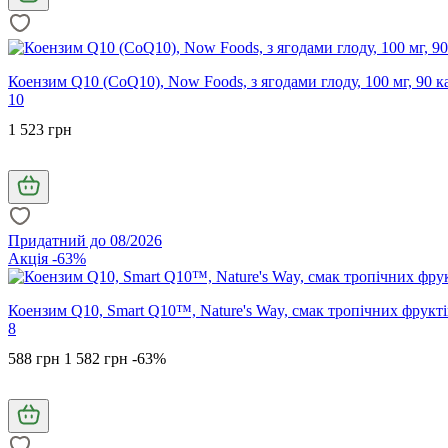
Коензим Q10 (CoQ10), Now Foods, з ягодами глоду, 100 мг, 90 к
10
1 523 грн
Придатний до 08/2026
Акція -63%
Коензим Q10, Smart Q10™, Nature's Way, смак тропічних фрукті
8
588 грн
1 582 грн
-63%