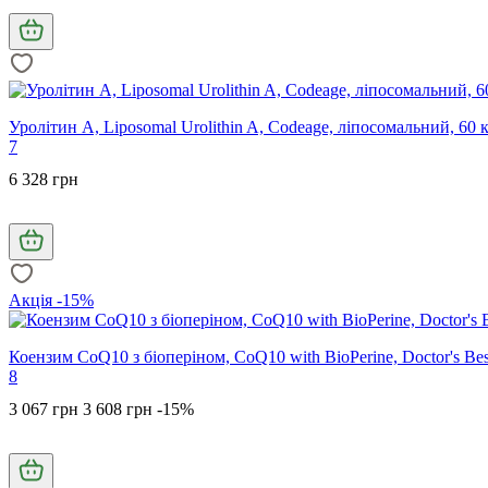
Уролітин А, Liposomal Urolithin A, Codeage, ліпосомальний, 60 
7
6 328 грн
Акція -15%
Коензим CoQ10 з біоперіном, CoQ10 with BioPerine, Doctor's Best
8
3 067 грн
3 608 грн
-15%