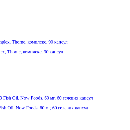
ex, Thorne, комплекс, 90 капсул
h Oil, Now Foods, 60 мг, 60 гелевих капсул