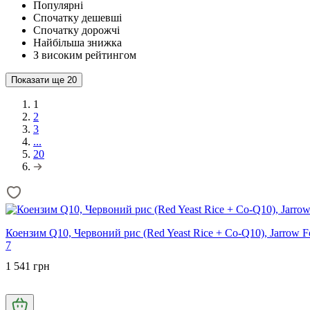
Популярні
Спочатку дешевші
Спочатку дорожчі
Найбільша знижка
З високим рейтингом
Показати ще
20
1
2
3
...
20
Коензим Q10, Червоний рис (Red Yeast Rice + Co-Q10), Jarrow F
7
1 541 грн