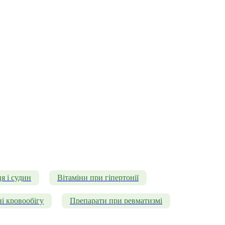
я і судин
Вітаміни при гіпертонії
і кровообігу
Препарати при ревматизмі