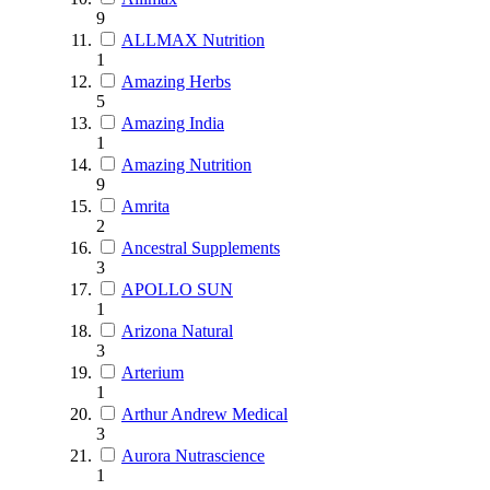
9
ALLMAX Nutrition
1
Amazing Herbs
5
Amazing India
1
Amazing Nutrition
9
Amrita
2
Ancestral Supplements
3
APOLLO SUN
1
Arizona Natural
3
Arterium
1
Arthur Andrew Medical
3
Aurora Nutrascience
1