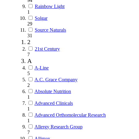
94
Rainbow Light
1
Solgar
29
Source Naturals
31
2
21st Century
7
A
A-Line
5
A.C. Grace Company
2
Absolute Nutrition
1
Advanced Clinicals
1
Advanced Orthomolecular Research
1
Allergy Research Group
7
Allimax