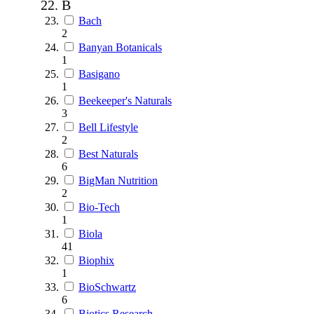
B
Bach
2
Banyan Botanicals
1
Basigano
1
Beekeeper's Naturals
3
Bell Lifestyle
2
Best Naturals
6
BigMan Nutrition
2
Bio-Tech
1
Biola
41
Biophix
1
BioSchwartz
6
Biotics Research