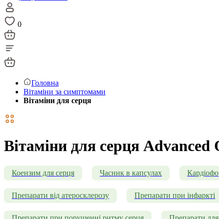
0
Головна
Вітаміни за симптомами
Вітаміни для серця
Вітаміни для серця Advanced 
Коензим для серця
Часник в капсулах
Кардіоф
Препарати від атеросклерозу
Препарати при інфаркті
Препарати при порушенні ритму серця
Препарати для 