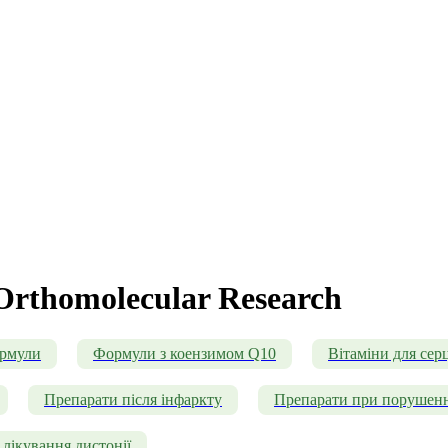
Orthomolecular Research
ормули
Формули з коензимом Q10
Вітаміни для серц
Препарати після інфаркту
Препарати при порушенн
лікування дистонії