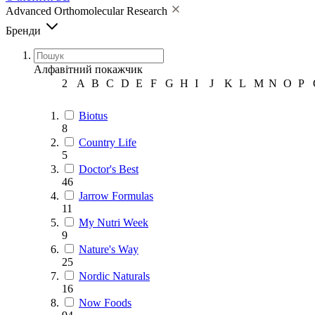
Advanced Orthomolecular Research
Бренди
Алфавітний покажчик
2
A
B
C
D
E
F
G
H
I
J
K
L
M
N
O
P
Biotus
8
Country Life
5
Doctor's Best
46
Jarrow Formulas
11
My Nutri Week
9
Nature's Way
25
Nordic Naturals
16
Now Foods