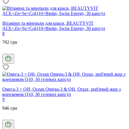
Вітаміни та мінерали для краси, BEAUTYVIT
ACE+Zn+Se+CoQ10+Biotin, Swiss Energy, 30 капсул
8
792 грн
Омега-3 + QH, Ocean Omega-3 & QH, Orzax, риб'ячий жир з
коензимом Q10, 30 гелевих капсул
9
946 грн