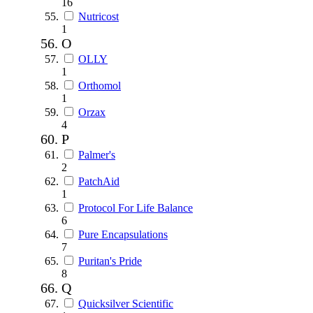
16
Nutricost
1
O
OLLY
1
Orthomol
1
Orzax
4
P
Palmer's
2
PatchAid
1
Protocol For Life Balance
6
Pure Encapsulations
7
Puritan's Pride
8
Q
Quicksilver Scientific