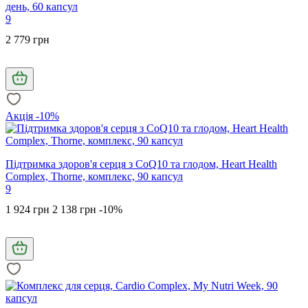
день, 60 капсул
9
2 779 грн
Акція -10%
Підтримка здоров'я серця з CoQ10 та глодом, Heart Health
Complex, Thorne, комплекс, 90 капсул
9
1 924 грн
2 138 грн
-10%