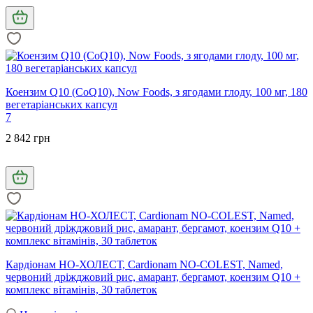
Коензим Q10 (CoQ10), Now Foods, з ягодами глоду, 100 мг, 180
вегетаріанських капсул
7
2 842 грн
Кардіонам НО-ХОЛЕСТ, Cardionam NO-COLEST, Named,
червоний дріжджовий рис, амарант, бергамот, коензим Q10 +
комплекс вітамінів, 30 таблеток