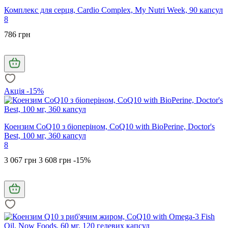
Комплекс для серця, Cardio Complex, My Nutri Week, 90 капсул
8
786 грн
Акція -15%
Коензим CoQ10 з біоперіном, CoQ10 with BioPerine, Doctor's
Best, 100 мг, 360 капсул
8
3 067 грн
3 608 грн
-15%