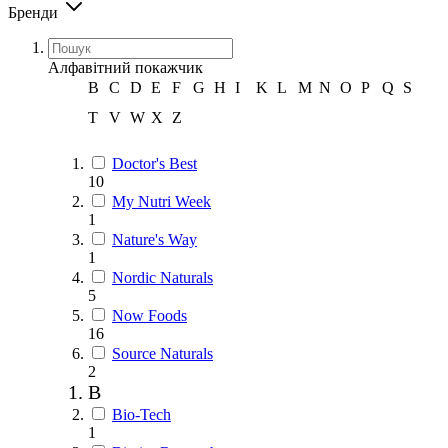
Бренди
Алфавітний покажчик
B
C
D
E
F
G
H
I
K
L
M
N
O
P
Q
S
T
V
W
X
Z
Doctor's Best
10
My Nutri Week
1
Nature's Way
1
Nordic Naturals
5
Now Foods
16
Source Naturals
2
B
Bio-Tech
1