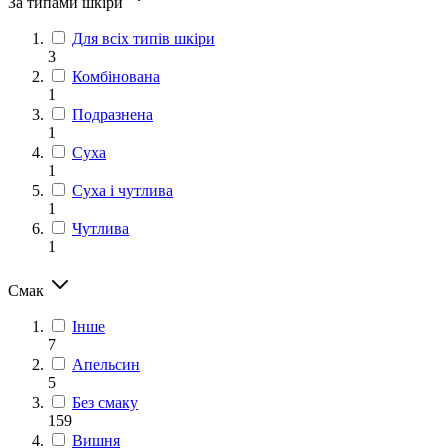
За типами шкіри
Для всіх типів шкіри
3
Комбінована
1
Подразнена
1
Суха
1
Суха і чутлива
1
Чутлива
1
Смак
Інше
7
Апельсин
5
Без смаку
159
Вишня