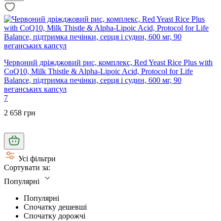
Червоний дріжджовий рис, комплекс, Red Yeast Rice Plus with
CoQ10, Milk Thistle & Alpha-Lipoic Acid, Protocol for Life
Balance, підтримка печінки, серця і судин, 600 мг, 90
веганських капсул
7
2 658 грн
Усі фільтри
Сортувати за:
Популярні
Популярні
Спочатку дешевші
Спочатку дорожчі