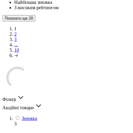
Найбільша знижка
З високим рейтингом
Показати ще
20
1
2
3
...
10
Фільтр
Акційні товари
Знижка
3