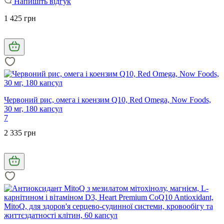
Напишіть відгук
1 425 грн
Червоний рис, омега і коензим Q10, Red Omega, Now Foods,
30 мг, 180 капсул
7
2 335 грн