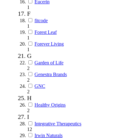
Eucerin
1
F
fitcode
1
Forest Leaf
1
Forever Living
1
G
Garden of Life
2
Genestra Brands
2
GNC
2
H
Healthy Origins
2
I
Integrative Therapeutics
12
Irwin Naturals