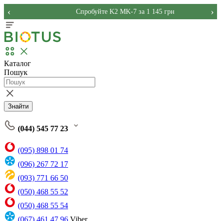
‹
›
Спробуйте K2 MK-7 за 1 145 грн
Каталог
Пошук
Знайти
(044) 545 77 23
(095) 898 01 74
(096) 267 72 17
(093) 771 66 50
(050) 468 55 52
(050) 468 55 54
(067) 461 47 96
Viber