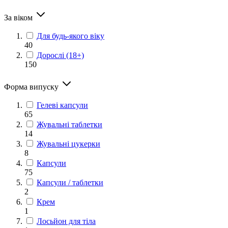
За віком
Для будь-якого віку
40
Дорослі (18+)
150
Форма випуску
Гелеві капсули
65
Жувальні таблетки
14
Жувальні цукерки
8
Капсули
75
Капсули / таблетки
2
Крем
1
Лосьйон для тіла