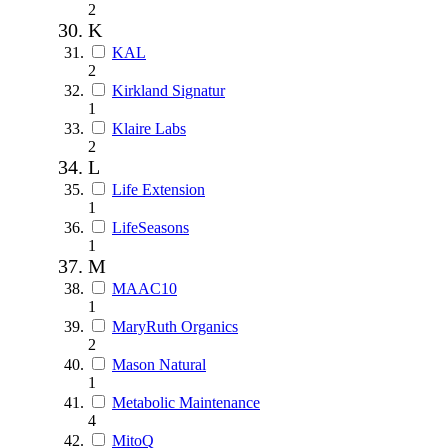
2
K
KAL
2
Kirkland Signatur
1
Klaire Labs
2
L
Life Extension
1
LifeSeasons
1
M
MAAC10
1
MaryRuth Organics
2
Mason Natural
1
Metabolic Maintenance
4
MitoQ