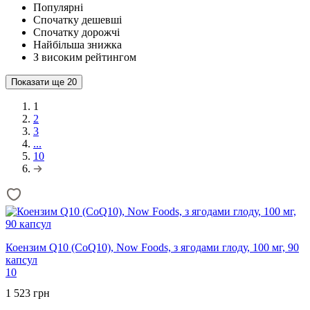
Популярні
Спочатку дешевші
Спочатку дорожчі
Найбільша знижка
З високим рейтингом
Показати ще
20
1
2
3
...
10
Коензим Q10 (CoQ10), Now Foods, з ягодами глоду, 100 мг, 90
капсул
10
1 523 грн