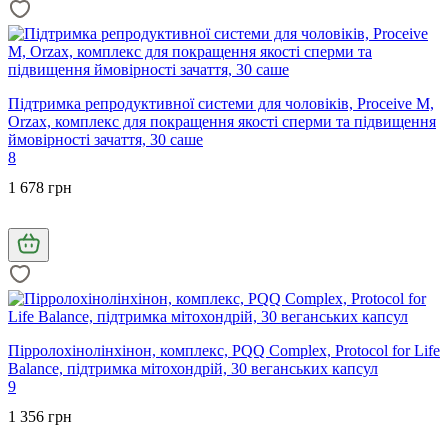
Підтримка репродуктивної системи для чоловіків, Proceive M,
Orzax, комплекс для покращення якості сперми та підвищення
ймовірності зачаття, 30 саше
8
1 678 грн
Пірролохінолінхінон, комплекс, PQQ Complex, Protocol for Life
Balance, підтримка мітохондрій, 30 веганських капсул
9
1 356 грн