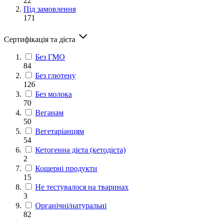
22
Під замовлення
171
Сертифікація та дієта
Без ГМО
84
Без глютену
126
Без молока
70
Веганам
50
Вегетаріанцям
54
Кетогенна дієта (кетодієта)
2
Кошерні продукти
15
Не тестувалося на тваринах
3
Органічні/натуральні
82