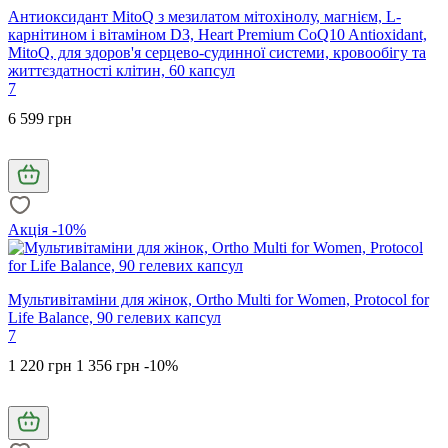
Антиоксидант MitoQ з мезилатом мітохінолу, магнієм, L-
карнітином і вітаміном D3, Heart Premium CoQ10 Antioxidant,
MitoQ, для здоров'я серцево-судинної системи, кровообігу та
життєздатності клітин, 60 капсул
7
6 599 грн
Акція -10%
Мультивітаміни для жінок, Ortho Multi for Women, Protocol for
Life Balance, 90 гелевих капсул
7
1 220 грн
1 356 грн
-10%