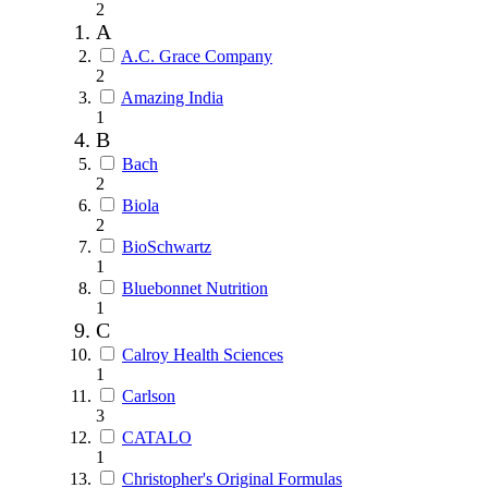
2
A
A.C. Grace Company
2
Amazing India
1
B
Bach
2
Biola
2
BioSchwartz
1
Bluebonnet Nutrition
1
C
Calroy Health Sciences
1
Carlson
3
CATALO
1
Christopher's Original Formulas