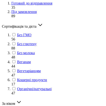
Готовий до відправлення
35
Під замовлення
89
Сертифікація та дієта
Без ГМО
56
Без глютену
88
Без молока
48
Веганам
44
Вегетаріанцям
47
Кошерні продукти
17
Органічні/натуральні
47
За віком