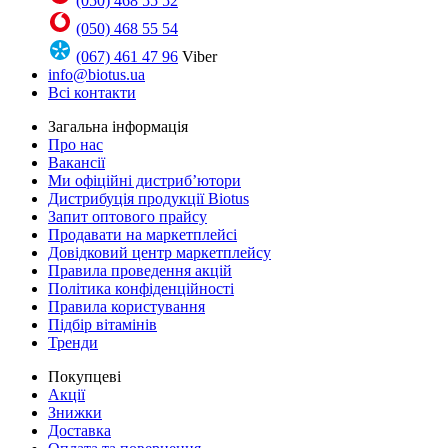
(050) 468 55 52
(050) 468 55 54
(067) 461 47 96
Viber
info@biotus.ua
Всі контакти
Загальна інформація
Про нас
Вакансії
Ми офіційні дистриб’ютори
Дистрибуція продукції Biotus
Запит оптового прайсу
Продавати на маркетплейсі
Довідковий центр маркетплейсу
Правила проведення акцій
Політика конфіденційності
Правила користування
Підбір вітамінів
Тренди
Покупцеві
Акції
Знижки
Доставка