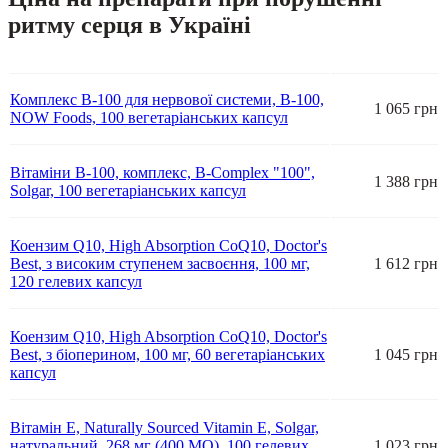
ритму серця в Україні
Комплекс В-100 для нервової системи, B-100,
1 065 грн
NOW Foods, 100 вегетаріанських капсул
Вітаміни В-100, комплекс, B-Complex "100",
1 388 грн
Solgar, 100 вегетаріанських капсул
Коензим Q10, High Absorption CoQ10, Doctor's
Best, з високим ступенем засвоєння, 100 мг,
1 612 грн
120 гелевих капсул
Коензим Q10, High Absorption CoQ10, Doctor's
Best, з біоперином, 100 мг, 60 вегетаріанських
1 045 грн
капсул
Вітамін Е, Naturally Sourced Vitamin E, Solgar,
натуральний, 268 мг (400 МО), 100 гелевих
1 023 грн