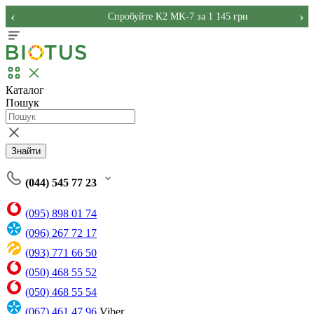
‹
›
Спробуйте K2 MK-7 за 1 145 грн
Каталог
Пошук
Знайти
(044) 545 77 23
(095) 898 01 74
(096) 267 72 17
(093) 771 66 50
(050) 468 55 52
(050) 468 55 54
(067) 461 47 96
Viber