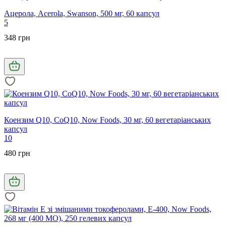
Ацерола, Acerola, Swanson, 500 мг, 60 капсул
5
348 грн
Коензим Q10, CoQ10, Now Foods, 30 мг, 60 вегетаріанських
капсул
10
480 грн