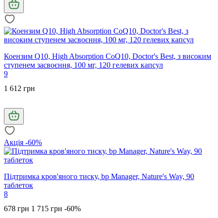
Коензим Q10, High Absorption CoQ10, Doctor's Best, з високим
ступенем засвоєння, 100 мг, 120 гелевих капсул
9
1 612 грн
Акція -60%
Підтримка кров'яного тиску, bp Manager, Nature's Way, 90
таблеток
8
678 грн
1 715 грн
-60%