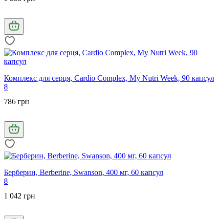
Комплекс для серця, Cardio Complex, My Nutri Week, 90 капсул
8
786 грн
Берберин, Berberine, Swanson, 400 мг, 60 капсул
8
1 042 грн