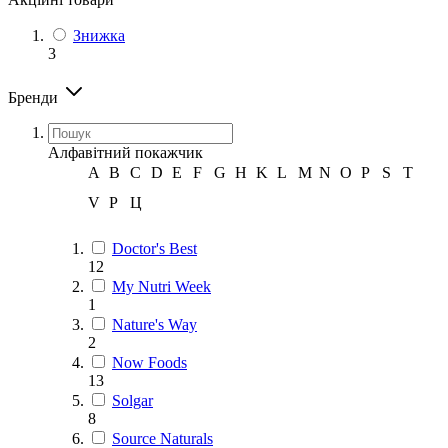
Знижка
3
Бренди
Алфавітний покажчик
A
B
C
D
E
F
G
H
K
L
M
N
O
P
S
T
V
Р
Ц
Doctor's Best
12
My Nutri Week
1
Nature's Way
2
Now Foods
13
Solgar
8
Source Naturals