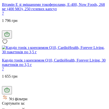
Вітамін Е зі змішаними токоферолами, E-400, Now Foods, 268
мг (400 МО), 250 гелевих капсул
7
1 796 грн
Кардіо тонік з коензимом Q10, CardioHealth, Forever Living, 30
пакетиків по 3,5 г
7
1 655 грн
Усі фільтри
Сортувати за: