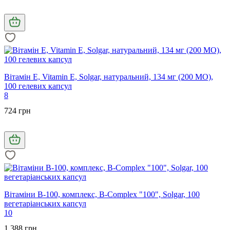
Вітамін Е, Vitamin E, Solgar, натуральний, 134 мг (200 МО),
100 гелевих капсул
8
724 грн
Вітаміни В-100, комплекс, B-Complex "100", Solgar, 100
вегетаріанських капсул
10
1 388 грн