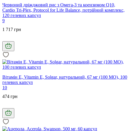
Червоний дріжджовий рис з Омега-3 та коензимом Q10,
Cardio Tri-Plex, Protocol for Life Balance, потрійний комплекс,
120 гелевих капсул
9
1 717 грн
Вітамін Е, Vitamin E, Solgar, натуральний, 67 мг (100 МО), 100
гелевих капсул
10
474 грн