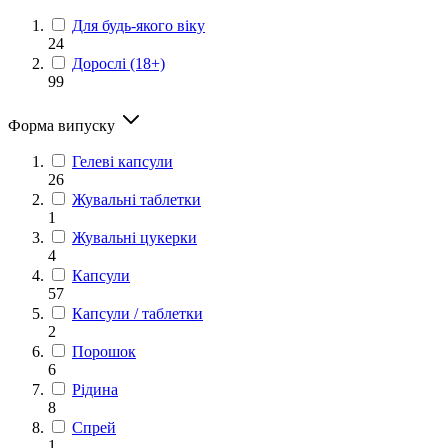
Для будь-якого віку
24
Дорослі (18+)
99
Форма випуску
Гелеві капсули
26
Жувальні таблетки
1
Жувальні цукерки
4
Капсули
57
Капсули / таблетки
2
Порошок
6
Рідина
8
Спрей
1