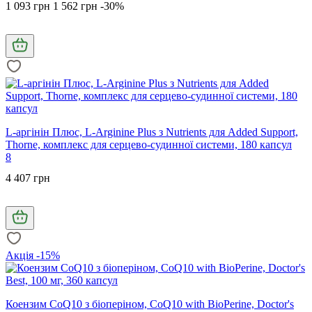
1 093 грн
1 562 грн
-30%
L-аргінін Плюс, L-Arginine Plus з Nutrients для Added Support,
Thorne, комплекс для серцево-судинної системи, 180 капсул
8
4 407 грн
Акція -15%
Коензим CoQ10 з біоперіном, CoQ10 with BioPerine, Doctor's