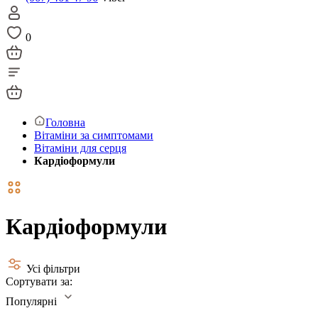
0
Головна
Вітаміни за симптомами
Вітаміни для серця
Кардіоформули
Кардіоформули
Усі фільтри
Сортувати за:
Популярні