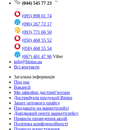
(044) 545 77 23
(095) 898 01 74
(096) 267 72 17
(093) 771 66 50
(050) 468 55 52
(050) 468 55 54
(067) 461 47 96
Viber
info@biotus.ua
Всі контакти
Загальна інформація
Про нас
Вакансії
Ми офіційні дистриб’ютори
Дистрибуція продукції Biotus
Запит оптового прайсу
Продавати на маркетплейсі
Довідковий центр маркетплейсу
Правила проведення акцій
Політика конфіденційності
Правила користування