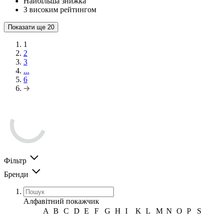
Найбільша знижка
З високим рейтингом
Показати ще
20
1
2
3
...
6
Фільтр
Бренди
Алфавітний покажчик
A
B
C
D
E
F
G
H
I
K
L
M
N
O
P
S