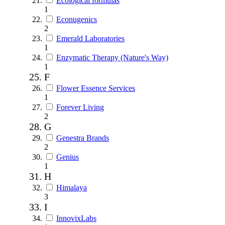
Ecological formulas
1
Econugenics
2
Emerald Laboratories
1
Enzymatic Therapy (Nature's Way)
1
F
Flower Essence Services
1
Forever Living
2
G
Genestra Brands
2
Genius
1
H
Himalaya
3
I
InnovixLabs