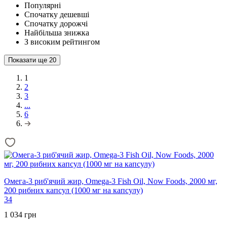
Популярні
Спочатку дешевші
Спочатку дорожчі
Найбільша знижка
З високим рейтингом
Показати ще
20
1
2
3
...
6
Омега-3 риб'ячий жир, Omega-3 Fish Oil, Now Foods, 2000 мг,
200 рибних капсул (1000 мг на капсулу)
34
1 034 грн