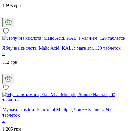
1 695 грн
Яблучна кислота, Malic Acid, KAL, з магнієм, 120 таблеток
6
812 грн
Мультивітаміни, Elan Vital Multiple, Source Naturals, 60
таблеток
7
1 205 грн