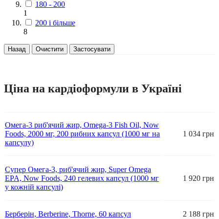
180 - 200
1
200 і більше
8
Назад
Очистити
Застосувати
Ціна на кардіоформули в Україні
Омега-3 риб'ячий жир, Omega-3 Fish Oil, Now
Foods, 2000 мг, 200 рибних капсул (1000 мг на
1 034 грн
капсулу)
Супер Омега-3, риб'ячий жир, Super Omega
EPA, Now Foods, 240 гелевих капсул (1000 мг
1 920 грн
у кожній капсулі)
Берберін, Berberine, Thorne, 60 капсул
2 188 грн