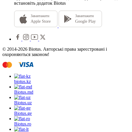
встановіть додаток Biotus
Завантажити
Завантажити
Apple Store
Google Play
© 2014-2026 Biotus. Авторські права зареєстровані і
охороняються законом!
biotus.
kz
Biotus.
md
Biotus.
uz
Biotus.
ge
Biotus.
ro