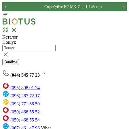
‹
›
Спробуйте K2 MK-7 за 1 145 грн
Каталог
Пошук
Знайти
(044) 545 77 23
(095) 898 01 74
(096) 267 72 17
(093) 771 66 50
(050) 468 55 52
(050) 468 55 54
(067) 461 47 96
Viber