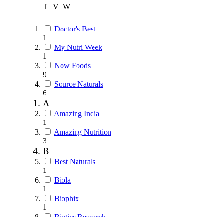
T
V
W
Doctor's Best
1
My Nutri Week
1
Now Foods
9
Source Naturals
6
A
Amazing India
1
Amazing Nutrition
3
B
Best Naturals
1
Biola
1
Biophix
1
Biotics Research