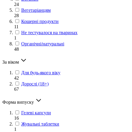
24
Вегетаріанцям
28
Кошерні продукти
11
Не тестувалося на тваринах
1
Органічні/натуральні
48
За віком
Для будь-якого віку
42
Дорослі (18+)
67
Форма випуску
Гелеві капсули
16
Жувальні таблетки
1