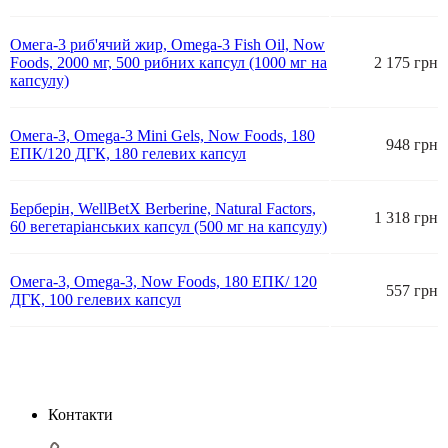
Омега-3 риб'ячий жир, Omega-3 Fish Oil, Now
Foods, 2000 мг, 500 рибних капсул (1000 мг на
2 175 грн
капсулу)
Омега-3, Omega-3 Mini Gels, Now Foods, 180
948 грн
ЕПК/120 ДГК, 180 гелевих капсул
Берберін, WellBetX Berberine, Natural Factors,
1 318 грн
60 вегетаріанських капсул (500 мг на капсулу)
Омега-3, Omega-3, Now Foods, 180 ЕПК/ 120
557 грн
ДГК, 100 гелевих капсул
Контакти