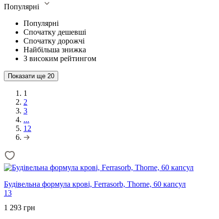
Популярні
Популярні
Спочатку дешевші
Спочатку дорожчі
Найбільша знижка
З високим рейтингом
Показати ще
20
1
2
3
...
12
Будівельна формула крові, Ferrasorb, Thorne, 60 капсул
13
1 293 грн