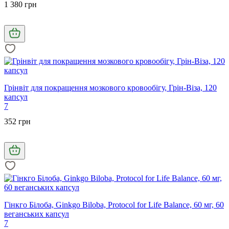
1 380 грн
Грінвіт для покращення мозкового кровообігу, Грін-Віза, 120
капсул
7
352 грн
Гінкго Білоба, Ginkgo Biloba, Protocol for Life Balance, 60 мг, 60
веганських капсул
7