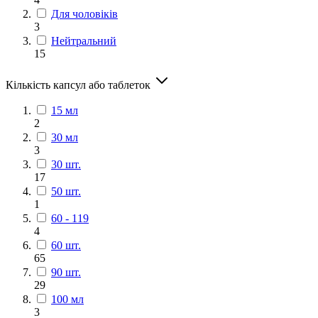
Для чоловіків
3
Нейтральний
15
Кількість капсул або таблеток
15 мл
2
30 мл
3
30 шт.
17
50 шт.
1
60 - 119
4
60 шт.
65
90 шт.
29
100 мл
3