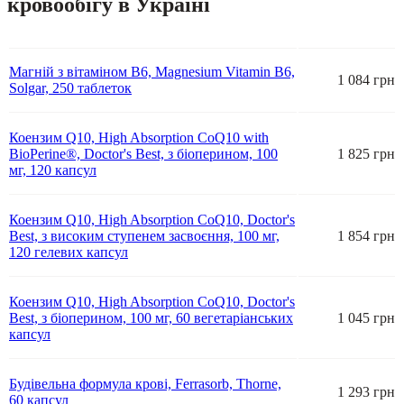
кровообігу в Україні
Магній з вітаміном В6, Magnesium Vitamin B6,
1 084 грн
Solgar, 250 таблеток
Коензим Q10, High Absorption CoQ10 with
BioPerine®, Doctor's Best, з біоперином, 100
1 825 грн
мг, 120 капсул
Коензим Q10, High Absorption CoQ10, Doctor's
Best, з високим ступенем засвоєння, 100 мг,
1 854 грн
120 гелевих капсул
Коензим Q10, High Absorption CoQ10, Doctor's
Best, з біоперином, 100 мг, 60 вегетаріанських
1 045 грн
капсул
Будівельна формула крові, Ferrasorb, Thorne,
1 293 грн
60 капсул