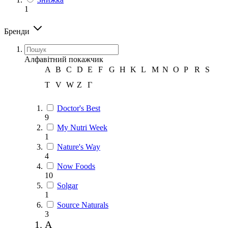
1
Бренди
Алфавітний покажчик
A
B
C
D
E
F
G
H
K
L
M
N
O
P
R
S
T
V
W
Z
Г
Doctor's Best
9
My Nutri Week
1
Nature's Way
4
Now Foods
10
Solgar
1
Source Naturals
3
A