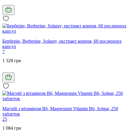
Берберін, Berberine, Solaray, екстракт кореня, 60 рослинних
капсул
7
1 328 грн
Магній з вітаміном В6, Magnesium Vitamin B6, Solgar, 250
таблеток
25
1 084 грн