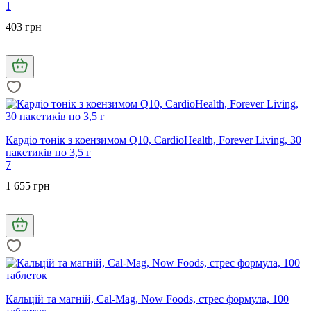
1
403 грн
Кардіо тонік з коензимом Q10, CardioHealth, Forever Living, 30
пакетиків по 3,5 г
7
1 655 грн
Кальцій та магній, Cal-Mag, Now Foods, стрес формула, 100