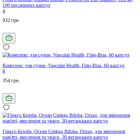
100 рослинних капсул
4
932 грн
Комплекс для судин, Vascular Health, Грін-Віза, 60 капсул
8
354 грн
Гінкго Білоба, Ocean Ginkgo Biloba, Orzax, для зміцнення
пам'яті, мислення та уваги, 30 веганських капсул