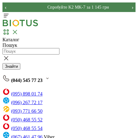
‹
›
Спробуйте K2 MK-7 за 1 145 грн
Каталог
Пошук
Знайти
(044) 545 77 23
(095) 898 01 74
(096) 267 72 17
(093) 771 66 50
(050) 468 55 52
(050) 468 55 54
(067) 461 47 96
Viber