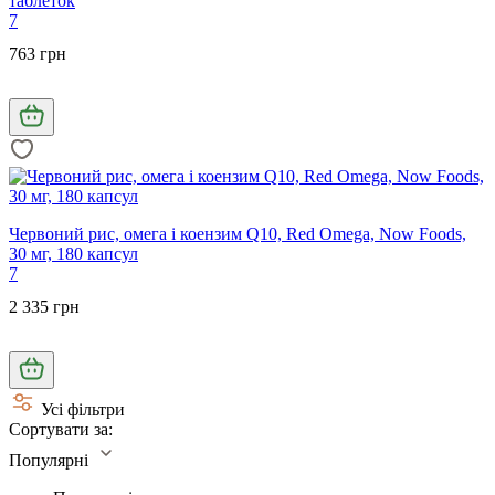
таблеток
7
763 грн
Червоний рис, омега і коензим Q10, Red Omega, Now Foods,
30 мг, 180 капсул
7
2 335 грн
Усі фільтри
Сортувати за:
Популярні