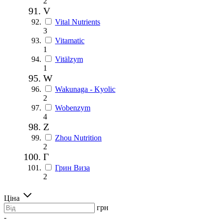
2
V
Vital Nutrients
3
Vitamatic
1
Vitälzym
1
W
Wakunaga - Kyolic
2
Wobenzym
4
Z
Zhou Nutrition
2
Г
Грин Виза
2
Ціна
грн
-