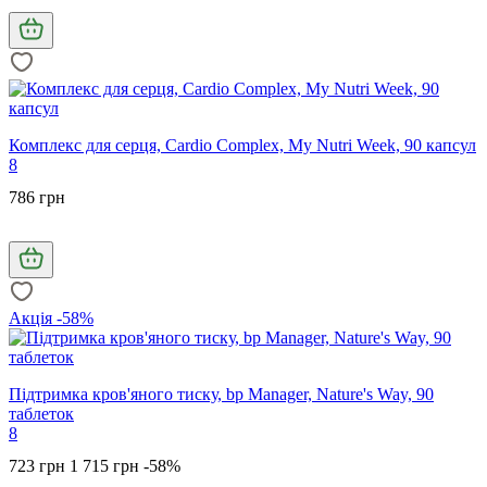
Комплекс для серця, Cardio Complex, My Nutri Week, 90 капсул
8
786 грн
Акція -58%
Підтримка кров'яного тиску, bp Manager, Nature's Way, 90
таблеток
8
723 грн
1 715 грн
-58%