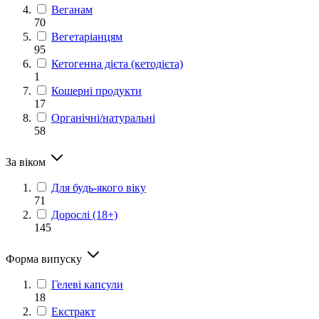
Веганам
70
Вегетаріанцям
95
Кетогенна дієта (кетодієта)
1
Кошерні продукти
17
Органічні/натуральні
58
За віком
Для будь-якого віку
71
Дорослі (18+)
145
Форма випуску
Гелеві капсули
18
Екстракт