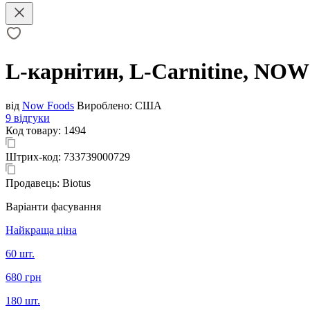
L-карнітин, L-Carnitine, NOW 
від
Now Foods
Вироблено:
США
9 відгуки
Код товару:
1494
Штрих-код:
733739000729
Продавець:
Biotus
Варіанти фасування
Найкраща ціна
60 шт.
680 грн
180 шт.