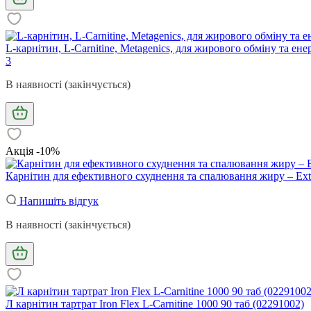
L-карнітин, L-Carnitine, Metagenics, для жирового обміну та ене
3
В наявності (закінчується)
Акція -10%
Карнітин для ефективного схуднення та спалювання жиру – Extrem
Напишіть відгук
В наявності (закінчується)
Л карнітин тартрат Iron Flex L-Carnitine 1000 90 таб (02291002)