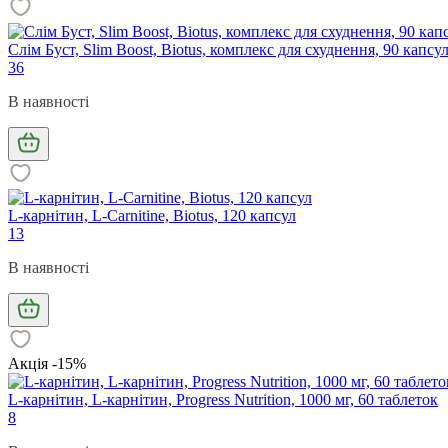
Слім Буст, Slim Boost, Biotus, комплекс для схуднення, 90 капсу
36
В наявності
L-карнітин, L-Carnitine, Biotus, 120 капсул
13
В наявності
Акція -15%
L-карнітин, L-карнітин, Progress Nutrition, 1000 мг, 60 таблеток
8