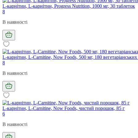
L-карнітин, L-карнітин, Progress Nutrition, 1000 мг, 30 таблеток
8
В наявності
L-карнітин, L-Carnitine, Now Foods, 500 мг, 180 вегетаріанських
8
В наявності
L-карнітин, L-Carnitine, Now Foods, чистий порошок, 85 г
6
В наявності