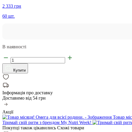
2 333 грн
60 шт.
В наявності
Купити
Інформація про доставку
Доставимо від
54 грн
Акції
Товар міс
Тримай свій ритм з брендом My Nutri Week!
Покупці також цікавились
Схожі товари