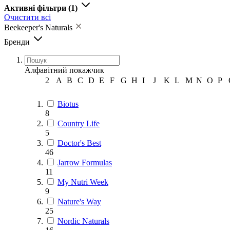
Активні фільтри
(1)
Очистити всі
Beekeeper's Naturals
Бренди
Алфавітний покажчик
2
A
B
C
D
E
F
G
H
I
J
K
L
M
N
O
P
Biotus
8
Country Life
5
Doctor's Best
46
Jarrow Formulas
11
My Nutri Week
9
Nature's Way
25
Nordic Naturals