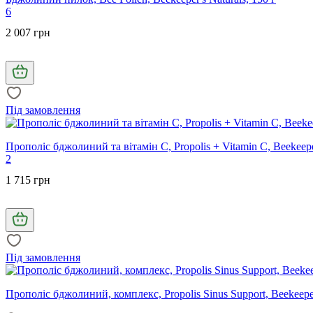
6
2 007 грн
Під замовлення
Прополіс бджолиний та вітамін С, Propolis + Vitamin C, Beekeepe
2
1 715 грн
Під замовлення
Прополіс бджолиний, комплекс, Propolis Sinus Support, Beekeeper