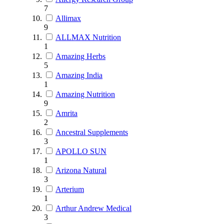
7
Allimax
9
ALLMAX Nutrition
1
Amazing Herbs
5
Amazing India
1
Amazing Nutrition
9
Amrita
2
Ancestral Supplements
3
APOLLO SUN
1
Arizona Natural
3
Arterium
1
Arthur Andrew Medical
3