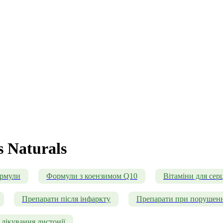
s Naturals
ормули
Формули з коензимом Q10
Вітаміни для серц
Препарати після інфаркту
Препарати при порушенн
лікування дистонії