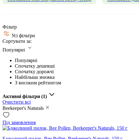
Фільтр
Усі фільтри
Сортувати за:
Популярні
Популярні
Спочатку дешевші
Спочатку дорожчі
Найбільша знижка
З високим рейтингом
Активні фільтри
(1)
Очистити всі
Beekeeper's Naturals
Під замовлення
Бджолиний пилок, Bee Pollen, Beekeeper's Naturals, 150 г