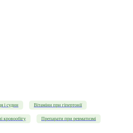
я і судин
Вітаміни при гіпертонії
і кровообігу
Препарати при ревматизмі