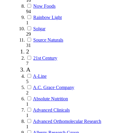
16
Now Foods
94
Rainbow Light
1
Solgar
29
Source Naturals
31
2
21st Century
7
A
A-Line
5
A.C. Grace Company
2
Absolute Nutrition
1
Advanced Clinicals
1
Advanced Orthomolecular Research
1
Allergy Research Group