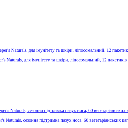
r's Naturals, для імунітету та шкіри, ліпосомальний, 12 пакетиків
's Naturals, сезонна підтримка пазух носа, 60 вегетаріанських ка