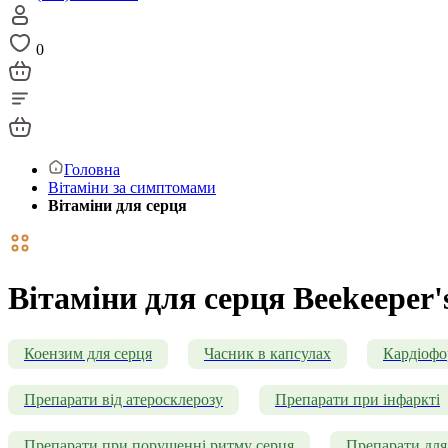
0
Головна
Вітаміни за симптомами
Вітаміни для серця
Вітаміни для серця Beekeeper'
Коензим для серця
Часник в капсулах
Кардіоф
Препарати від атеросклерозу
Препарати при інфаркті
Препарати при порушенні ритму серця
Препарати для 