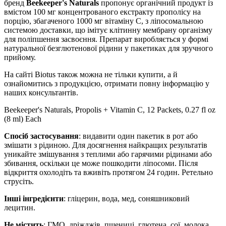
бренд
Beekeeper's Naturals
пропонує органічний продукт із
вмістом 100 мг концентрованого екстракту прополісу на
порцію, збагаченого 1000 мг вітаміну С, з
ліпосомальною
системою доставки, що імітує клітинну мембрану організму
для поліпшення засвоєння. Препарат виробляється
у формі
натуральної безглютенової рідини у пакетиках для зручного
прийому.
На сайті Biotus також можна не тільки купити, а й
ознайомитись з продукцією, отримати повну інформацію у
наших консультантів.
Beekeeper's Naturals, Propolis + Vitamin C, 12 Packets, 0.27 fl oz
(8 ml) Each
Спосіб застосування
:
видавити один пакетик в рот або
змішати з рідиною. Для досягнення найкращих результатів
уникайте змішування з теплими або гарячими рідинами або
збивання, оскільки це може пошкодити ліпосоми. Після
відкриття охолодіть та вживіть протягом 24 годин.
Ретельно
струсіть.
Інші інгредієнти
: г
ліцерин, вода, мед, соняшниковий
лецитин.
Не містить
: ГМО,
дріжджів, пшениці, глютена, сої, молока,