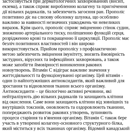
застосовується при дерматологічних захворюваннях (висип,
екзема), а також сприяє виробленню колагену та пригнічення
дії вільних радикалів, та забезпечить загоєння ран. Прополіс
позитивно діє на слизову оболонку шлунка, що особливо
важливо за наявності незначних ушкоджень чи невеликих
виразок. Крім цього, прополіс сприяє зміцненню стінок судин,
зниженню артеріального тиску, поліпшенню функцій серця,
розрідженню крові та покращенню її циркуляції. Прополіс має
безліч позитивних властивостей і він широко
використовується. Прийом прополісу з профілактичною
метою забезпечить зміцнення імунітету, знизить ймовірність
застудних, вірусних та інфекційних захворювань, а також
може запобігти ймовірності виникнення ракових
новоутворень.
Вітамін С
відіграє важливе значення у
життєдіяльності та функціонуванні організму. Цей вітамін -
один із найпотужніших антиоксидантів, який важливий для
зростання та відновлення тканин всього організму.
Антиоксиданти – це біологічно активні речовини, які
нейтралізують дію вільних радикалів та захищають клітини
від окислення. Саме вони захищають клітини від зовнішніх та
внутрішніх токсинів, оновлюють та оздоровлюють тканини,
попереджають розвиток ракових утворень, зупиняють
процеси старіння та в'янення організму. Вітамін С також бере
участь в утворенні колагену-основного структурного білка,
який міститься у всіх тканинах організму.
Відомий канадський