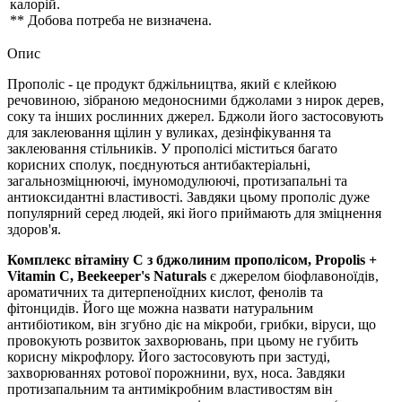
калорій.
** Добова потреба не визначена.
Опис
Прополіс - це продукт бджільництва, який є клейкою
речовиною, зібраною медоносними бджолами з нирок дерев,
соку та інших рослинних джерел. Бджоли його застосовують
для заклеювання щілин у вуликах, дезінфікування та
заклеювання стільників. У прополісі міститься багато
корисних сполук, поєднуються антибактеріальні,
загальнозміцнюючі, імуномодулюючі, протизапальні та
антиоксидантні властивості. Завдяки цьому прополіс дуже
популярний серед людей, які його приймають для зміцнення
здоров'я.
Комплекс вітаміну С з бджолиним прополісом, Propolis +
Vitamin C, Beekeeper's Naturals
є джерелом біофлавоноїдів,
ароматичних та дитерпеноїдних кислот, фенолів та
фітонцидів. Його ще можна назвати натуральним
антибіотиком, він згубно діє на мікроби, грибки, віруси, що
провокують розвиток захворювань, при цьому не губить
корисну мікрофлору. Його застосовують при застуді,
захворюваннях ротової порожнини, вух, носа. Завдяки
протизапальним та антимікробним властивостям він