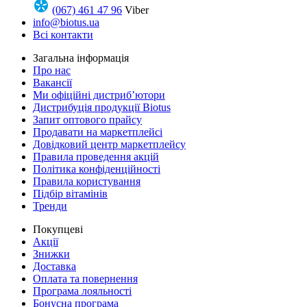
(067) 461 47 96
Viber
info@biotus.ua
Всі контакти
Загальна інформація
Про нас
Вакансії
Ми офіційні дистриб’ютори
Дистрибуція продукції Biotus
Запит оптового прайсу
Продавати на маркетплейсі
Довідковий центр маркетплейсу
Правила проведення акцій
Політика конфіденційності
Правила користування
Підбір вітамінів
Тренди
Покупцеві
Акції
Знижки
Доставка
Оплата та повернення
Програма лояльності
Бонусна програма