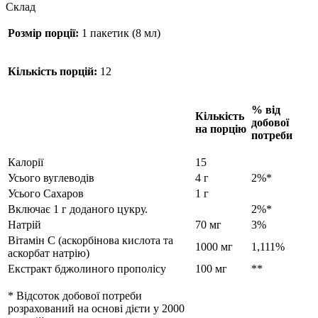
Склад
Розмір порції:
1 пакетик (8 мл)
Кількість порцій:
12
% від
Кількість
добової
на порцію
потреби
Калорії
15
Усього вуглеводів
4 г
2%*
Усього Сахаров
1 г
Включає 1 г доданого цукру.
2%*
Натрій
70 мг
3%
Вітамін С (аскорбінова кислота та
1000 мг
1,111%
аскорбат натрію)
Екстракт бджолиного прополісу
100 мг
**
* Відсоток добової потреби
розрахований на основі дієти у 2000