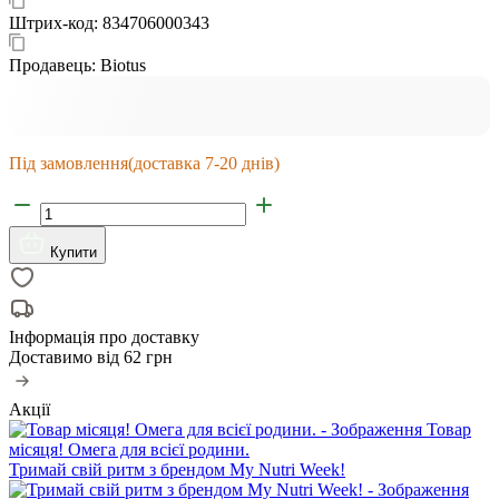
Штрих-код:
834706000343
Продавець:
Biotus
Під замовлення
(доставка 7-20 днів)
Купити
Інформація про доставку
Доставимо від
62 грн
Акції
Товар
місяця! Омега для всієї родини.
Тримай свій ритм з брендом My Nutri Week!