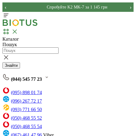
‹
›
Спробуйте K2 MK-7 за 1 145 грн
Каталог
Пошук
Знайти
(044) 545 77 23
(095) 898 01 74
(096) 267 72 17
(093) 771 66 50
(050) 468 55 52
(050) 468 55 54
(067) 461 47 96
Viber