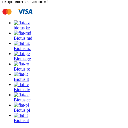
охороняються законом!
biotus.
kz
Biotus.
md
Biotus.
uz
Biotus.
ge
Biotus.
ro
Biotus.
lt
Biotus.
lv
Biotus.
ee
Biotus.
pl
Biotus.
it