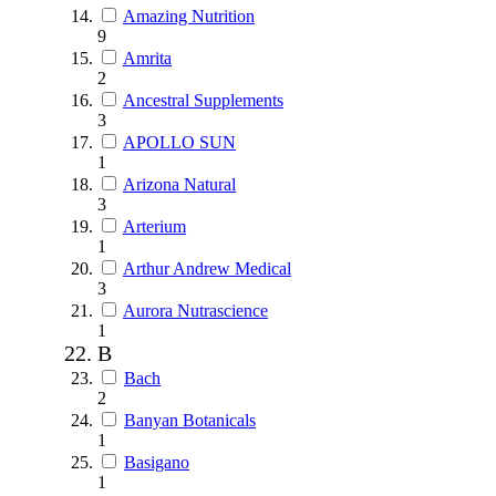
Amazing Nutrition
9
Amrita
2
Ancestral Supplements
3
APOLLO SUN
1
Arizona Natural
3
Arterium
1
Arthur Andrew Medical
3
Aurora Nutrascience
1
B
Bach
2
Banyan Botanicals
1
Basigano
1