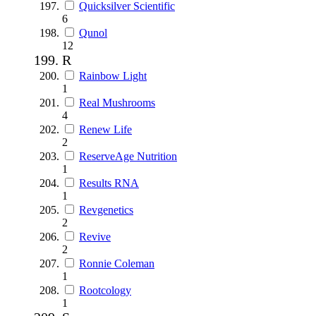
Quicksilver Scientific
6
Qunol
12
R
Rainbow Light
1
Real Mushrooms
4
Renew Life
2
ReserveAge Nutrition
1
Results RNA
1
Revgenetics
2
Revive
2
Ronnie Coleman
1
Rootcology
1