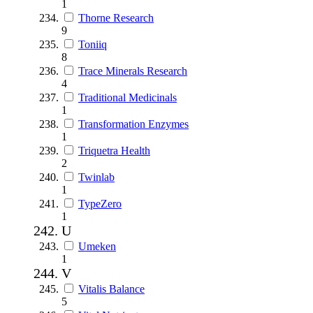
1
Thorne Research
9
Toniiq
8
Trace Minerals Research
4
Traditional Medicinals
1
Transformation Enzymes
1
Triquetra Health
2
Twinlab
1
TypeZero
1
U
Umeken
1
V
Vitalis Balance
5