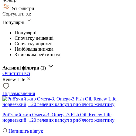
Усі фільтри
Сортувати за:
Популярні
Популярні
Спочатку дешевші
Спочатку дорожчі
Найбільша знижка
З високим рейтингом
Активні фільтри
(1)
Очистити всі
Renew Life
Під замовлення
Риб'ячий жир Омега-3, Omega-3 Fish Oil, Renew Life,
норвезький, 120 гелевих капсул з риб'ячого желатину
Напишіть відгук