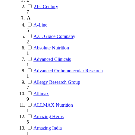
21st Century
7
A
A-Line
5
A.C. Grace Company
2
Absolute Nutrition
1
Advanced Clinicals
1
Advanced Orthomolecular Research
1
Allergy Research Group
7
Allimax
9
ALLMAX Nutrition
1
Amazing Herbs
5
Amazing India
1