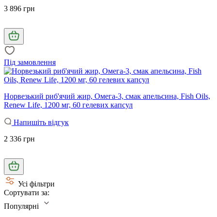
3 896 грн
Під замовлення
Норвезький риб'ячий жир, Омега-3, смак апельсина, Fish Oils,
Renew Life, 1200 мг, 60 гелевих капсул
Напишіть відгук
2 336 грн
Усі фільтри
Сортувати за:
Популярні