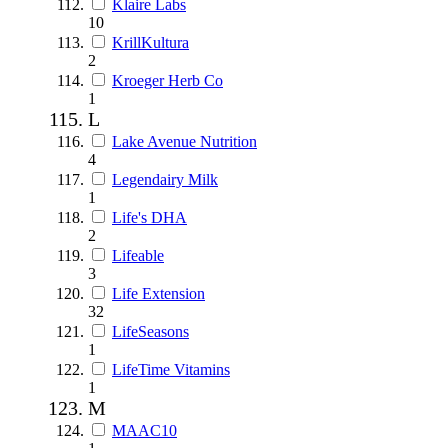
Klaire Labs
10
KrillKultura
2
Kroeger Herb Co
1
L
Lake Avenue Nutrition
4
Legendairy Milk
1
Life's DHA
2
Lifeable
3
Life Extension
32
LifeSeasons
1
LifeTime Vitamins
1
M
MAAC10