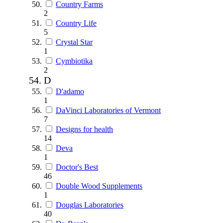
Country Farms
2
Country Life
5
Crystal Star
1
Cymbiotika
2
D
D'adamo
1
DaVinci Laboratories of Vermont
7
Designs for health
14
Deva
1
Doctor's Best
46
Double Wood Supplements
1
Douglas Laboratories
40