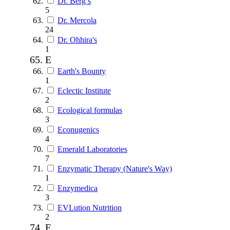
Dr. Berg’s
5
Dr. Mercola
24
Dr. Ohhira's
1
E
Earth's Bounty
1
Eclectic Institute
2
Ecological formulas
3
Econugenics
4
Emerald Laboratories
7
Enzymatic Therapy (Nature's Way)
1
Enzymedica
3
EVLution Nutrition
2
F