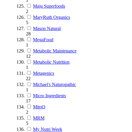
1
Maju Superfoods
2
MaryRuth Organics
5
Mason Natural
28
MegaFood
1
Metabolic Maintenance
12
Metabolic Nutrition
1
Metagenics
22
Michael's Naturopathic
1
Micro Ingredients
17
MitoQ
2
MRM
5
My Nutri Week