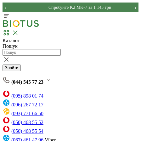
‹
›
Спробуйте K2 MK-7 за 1 145 грн
Каталог
Пошук
Знайти
(044) 545 77 23
(095) 898 01 74
(096) 267 72 17
(093) 771 66 50
(050) 468 55 52
(050) 468 55 54
(067) 461 47 96
Viber