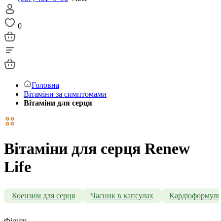
0
Головна
Вітаміни за симптомами
Вітаміни для серця
Вітаміни для серця Renew
Life
Коензим для серця
Часник в капсулах
Кардіоформул
Фільтр