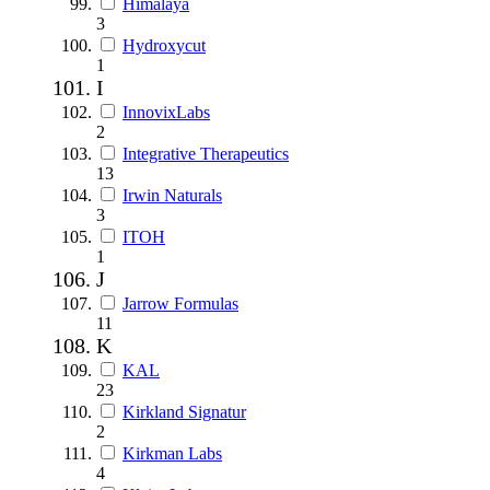
Himalaya
3
Hydroxycut
1
I
InnovixLabs
2
Integrative Therapeutics
13
Irwin Naturals
3
ITOH
1
J
Jarrow Formulas
11
K
KAL
23
Kirkland Signatur
2
Kirkman Labs
4