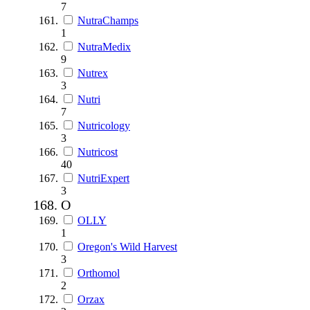
7
NutraChamps
1
NutraMedix
9
Nutrex
3
Nutri
7
Nutricology
3
Nutricost
40
NutriExpert
3
O
OLLY
1
Oregon's Wild Harvest
3
Orthomol
2
Orzax