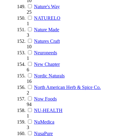
10
Nature's Way
25
NATURELO
1
Nature Made
3
Natures Craft
10
Neuroneeds
1
New Chapter
6
Nordic Naturals
16
North American Herb & Spice Co.
2
Now Foods
94
NU-HEALTH
1
NuMedica
3
NusaPure