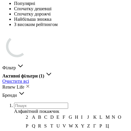
Популярні
Спочатку дешевші
Спочатку дорожчі
Найбільша знижка
З високим рейтингом
Фільтр
Активні фільтри
(1)
Очистити всі
Renew Life
Бренди
Алфавітний покажчик
2
A
B
C
D
E
F
G
H
I
J
K
L
M
N
O
P
Q
R
S
T
U
V
W
X
Y
Z
Г
Р
Ц