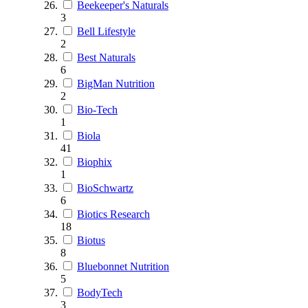
Beekeeper's Naturals
3
Bell Lifestyle
2
Best Naturals
6
BigMan Nutrition
2
Bio-Tech
1
Biola
41
Biophix
1
BioSchwartz
6
Biotics Research
18
Biotus
8
Bluebonnet Nutrition
5
BodyTech
3