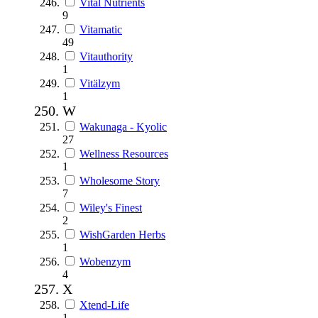
Vital Nutrients
9
Vitamatic
49
Vitauthority
1
Vitälzym
1
W
Wakunaga - Kyolic
27
Wellness Resources
1
Wholesome Story
7
Wiley's Finest
2
WishGarden Herbs
1
Wobenzym
4
X
Xtend-Life
1