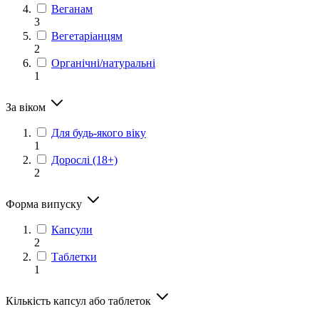
Веганам
3
Вегетаріанцям
2
Органічні/натуральні
1
За віком
Для будь-якого віку
1
Дорослі (18+)
2
Форма випуску
Капсули
2
Таблетки
1
Кількість капсул або таблеток