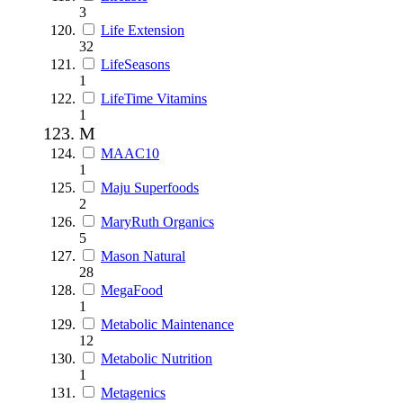
3
Life Extension
32
LifeSeasons
1
LifeTime Vitamins
1
M
MAAC10
1
Maju Superfoods
2
MaryRuth Organics
5
Mason Natural
28
MegaFood
1
Metabolic Maintenance
12
Metabolic Nutrition
1
Metagenics