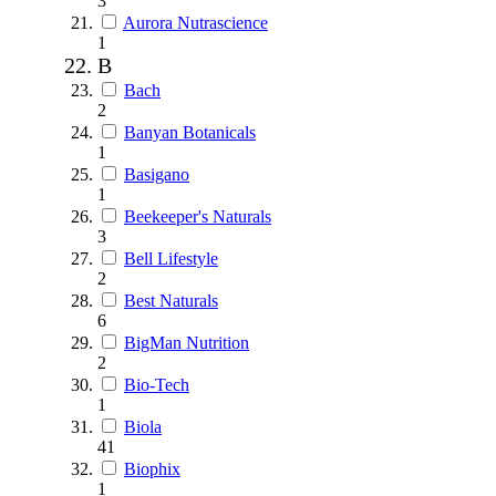
3
Aurora Nutrascience
1
B
Bach
2
Banyan Botanicals
1
Basigano
1
Beekeeper's Naturals
3
Bell Lifestyle
2
Best Naturals
6
BigMan Nutrition
2
Bio-Tech
1
Biola
41
Biophix
1