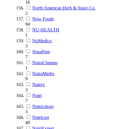
16
North American Herb & Spice Co.
2
Now Foods
94
NU-HEALTH
1
NuMedica
3
NusaPure
7
NutraChamps
1
NutraMedix
9
Nutrex
3
Nutri
7
Nutricology
3
Nutricost
40
NutriExpert