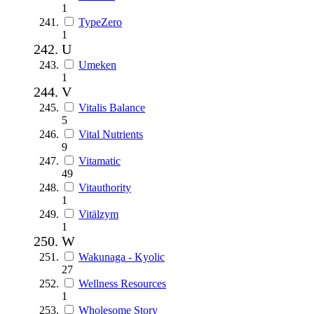
1
TypeZero
1
U
Umeken
1
V
Vitalis Balance
5
Vital Nutrients
9
Vitamatic
49
Vitauthority
1
Vitälzym
1
W
Wakunaga - Kyolic
27
Wellness Resources
1
Wholesome Story