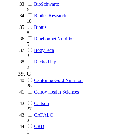
BioSchwartz
6
Biotics Research
18
Biotus
8
Bluebonnet Nutrition
5
BodyTech
3
Bucked Up
2
C
California Gold Nutrition
28
Calroy Health Sciences
1
Carlson
27
CATALO
2
CBD
1