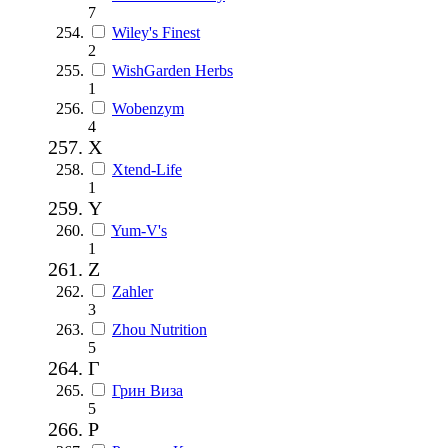
7
Wiley's Finest
2
WishGarden Herbs
1
Wobenzym
4
X
Xtend-Life
1
Y
Yum-V's
1
Z
Zahler
3
Zhou Nutrition
5
Г
Грин Виза
5
Р