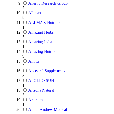
Allergy Research Group
7
Allimax
9
ALLMAX Nutrition
1
Amazing Herbs
5
Amazing India
1
Amazing Nutrition
9
Amrita
2
Ancestral Supplements
3
APOLLO SUN
1
Arizona Natural
3
Arterium
1
Arthur Andrew Medical