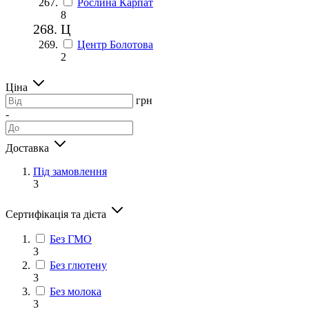
Рослина Карпат
8
Ц
Центр Болотова
2
Ціна
грн
-
Доставка
Під замовлення
3
Сертифікація та дієта
Без ГМО
3
Без глютену
3
Без молока
3