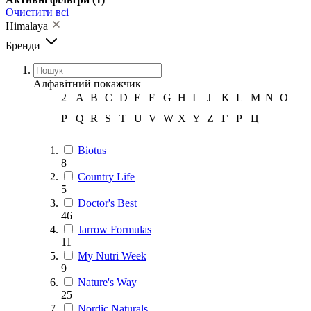
Очистити всі
Himalaya
Бренди
Алфавітний покажчик
2
A
B
C
D
E
F
G
H
I
J
K
L
M
N
O
P
Q
R
S
T
U
V
W
X
Y
Z
Г
Р
Ц
Biotus
8
Country Life
5
Doctor's Best
46
Jarrow Formulas
11
My Nutri Week
9
Nature's Way
25
Nordic Naturals