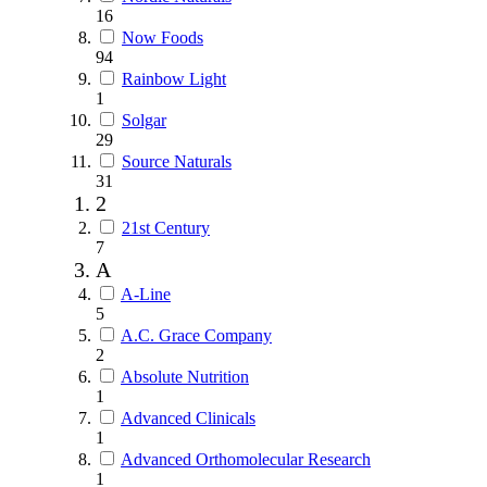
16
Now Foods
94
Rainbow Light
1
Solgar
29
Source Naturals
31
2
21st Century
7
A
A-Line
5
A.C. Grace Company
2
Absolute Nutrition
1
Advanced Clinicals
1
Advanced Orthomolecular Research
1