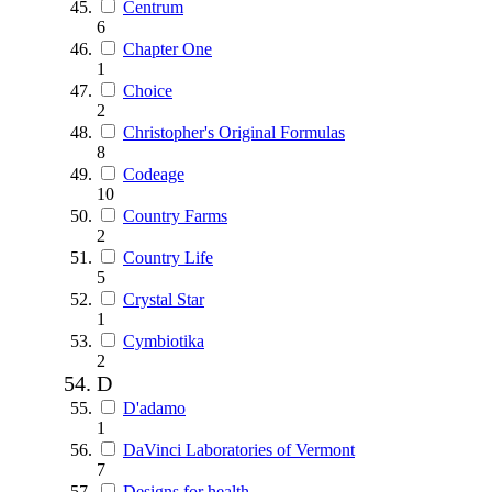
Centrum
6
Chapter One
1
Choice
2
Christopher's Original Formulas
8
Codeage
10
Country Farms
2
Country Life
5
Crystal Star
1
Cymbiotika
2
D
D'adamo
1
DaVinci Laboratories of Vermont
7
Designs for health