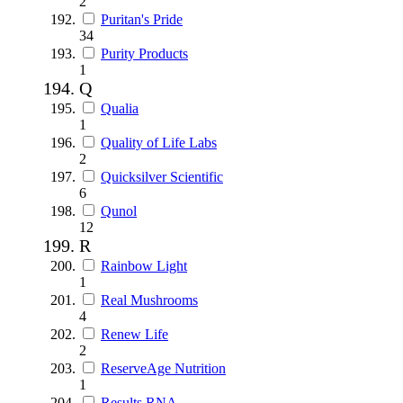
2
Puritan's Pride
34
Purity Products
1
Q
Qualia
1
Quality of Life Labs
2
Quicksilver Scientific
6
Qunol
12
R
Rainbow Light
1
Real Mushrooms
4
Renew Life
2
ReserveAge Nutrition
1
Results RNA