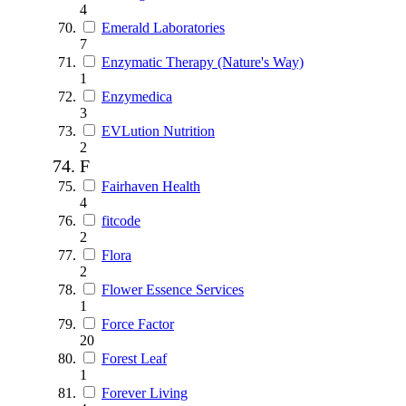
4
Emerald Laboratories
7
Enzymatic Therapy (Nature's Way)
1
Enzymedica
3
EVLution Nutrition
2
F
Fairhaven Health
4
fitcode
2
Flora
2
Flower Essence Services
1
Force Factor
20
Forest Leaf
1
Forever Living