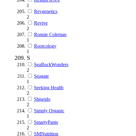
1
Revgenetics
2
Revive
2
Ronnie Coleman
1
Rootcology
1
S
SeaBuckWonders
2
Seagate
1
Seeking Health
2
Shiseido
2
Simply Organic
1
SmartyPants
2
SMNutrition