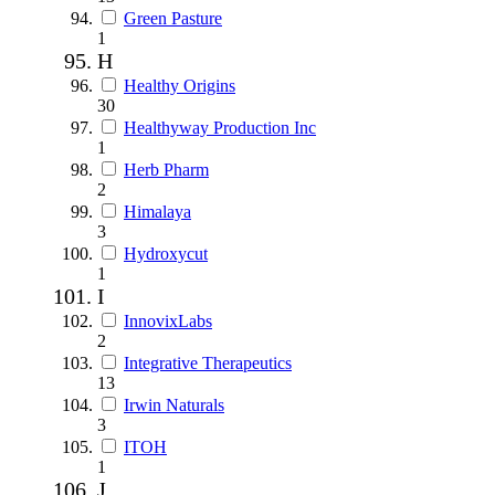
Green Pasture
1
H
Healthy Origins
30
Healthyway Production Inc
1
Herb Pharm
2
Himalaya
3
Hydroxycut
1
I
InnovixLabs
2
Integrative Therapeutics
13
Irwin Naturals
3
ITOH
1
J