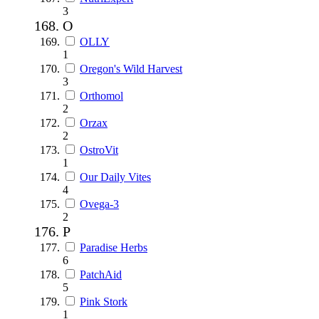
3
O
OLLY
1
Oregon's Wild Harvest
3
Orthomol
2
Orzax
2
OstroVit
1
Our Daily Vites
4
Ovega-3
2
P
Paradise Herbs
6
PatchAid
5
Pink Stork
1