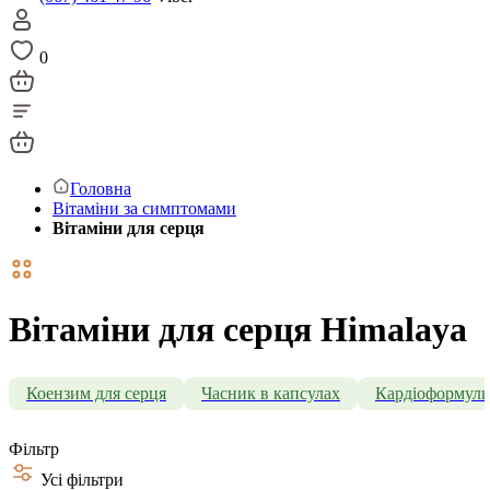
0
Головна
Вітаміни за симптомами
Вітаміни для серця
Вітаміни для серця Himalaya
Коензим для серця
Часник в капсулах
Кардіоформул
Фільтр
Усі фільтри