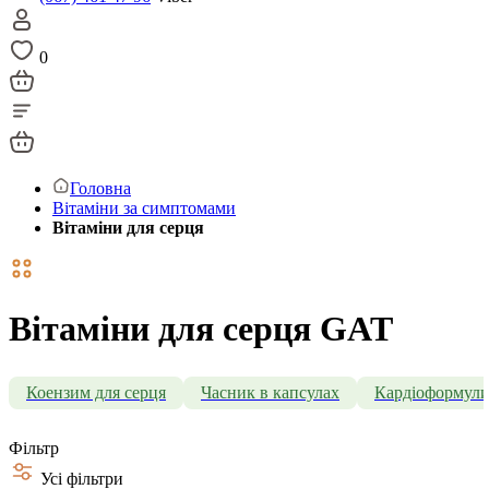
0
Головна
Вітаміни за симптомами
Вітаміни для серця
Вітаміни для серця GAT
Коензим для серця
Часник в капсулах
Кардіоформул
Фільтр
Усі фільтри