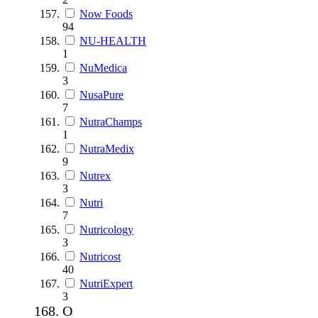
Now Foods
94
NU-HEALTH
1
NuMedica
3
NusaPure
7
NutraChamps
1
NutraMedix
9
Nutrex
3
Nutri
7
Nutricology
3
Nutricost
40
NutriExpert
3
O