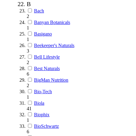
B
Bach
2
Banyan Botanicals
1
Basigano
1
Beekeeper's Naturals
3
Bell Lifestyle
2
Best Naturals
6
BigMan Nutrition
2
Bio-Tech
1
Biola
41
Biophix
1
BioSchwartz
6