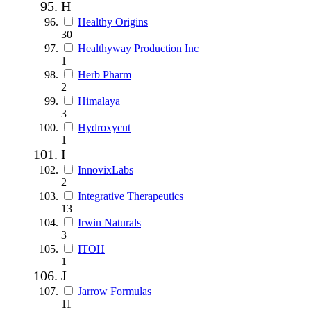
H
Healthy Origins
30
Healthyway Production Inc
1
Herb Pharm
2
Himalaya
3
Hydroxycut
1
I
InnovixLabs
2
Integrative Therapeutics
13
Irwin Naturals
3
ITOH
1
J
Jarrow Formulas
11