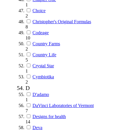
1
Choice
2
Christopher's Original Formulas
8
Codeage
10
Country Farms
2
Country Life
5
Crystal Star
1
Cymbiotika
2
D
D'adamo
1
DaVinci Laboratories of Vermont
7
Designs for health
14
Deva