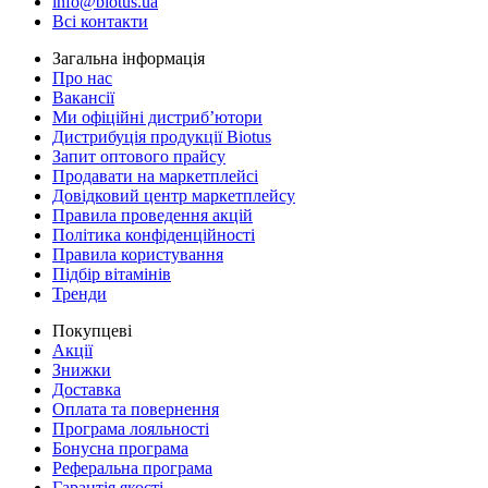
info@biotus.ua
Всі контакти
Загальна інформація
Про нас
Вакансії
Ми офіційні дистриб’ютори
Дистрибуція продукції Biotus
Запит оптового прайсу
Продавати на маркетплейсі
Довідковий центр маркетплейсу
Правила проведення акцій
Політика конфіденційності
Правила користування
Підбір вітамінів
Тренди
Покупцеві
Акції
Знижки
Доставка
Оплата та повернення
Програма лояльності
Бонусна програма
Реферальна програма
Гарантія якості