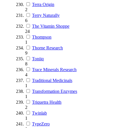
Terra Origin
2
Terry Naturally
6
The Vitamin Shoppe
24
Thompson
1
Thorne Research
9
Toniiq
8
Trace Minerals Research
4
Traditional Medicinals
1
Transformation Enzymes
1
Triquetra Health
2
Twinlab
1
TypeZero