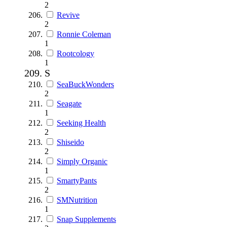
2
Revive
2
Ronnie Coleman
1
Rootcology
1
S
SeaBuckWonders
2
Seagate
1
Seeking Health
2
Shiseido
2
Simply Organic
1
SmartyPants
2
SMNutrition
1
Snap Supplements