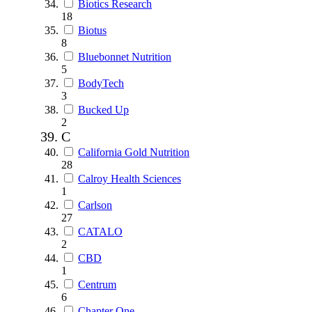
Biotics Research
18
Biotus
8
Bluebonnet Nutrition
5
BodyTech
3
Bucked Up
2
C
California Gold Nutrition
28
Calroy Health Sciences
1
Carlson
27
CATALO
2
CBD
1
Centrum
6
Chapter One