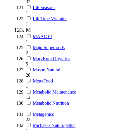
32
LifeSeasons
1
LifeTime Vitamins
1
M
MAAC10
1
Maju Superfoods
2
MaryRuth Organics
5
Mason Natural
28
MegaFood
1
Metabolic Maintenance
12
Metabolic Nutrition
1
Metagenics
22
Michael's Naturopathic
1