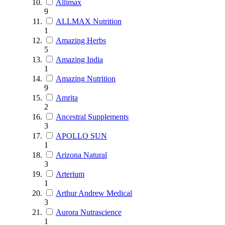
Allimax
9
ALLMAX Nutrition
1
Amazing Herbs
5
Amazing India
1
Amazing Nutrition
9
Amrita
2
Ancestral Supplements
3
APOLLO SUN
1
Arizona Natural
3
Arterium
1
Arthur Andrew Medical
3
Aurora Nutrascience
1