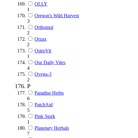
OLLY
1
Oregon's Wild Harvest
3
Orthomol
2
Orzax
2
OstroVit
1
Our Daily Vites
4
Ovega-3
2
P
Paradise Herbs
6
PatchAid
5
Pink Stork
1
Planetary Herbals
7