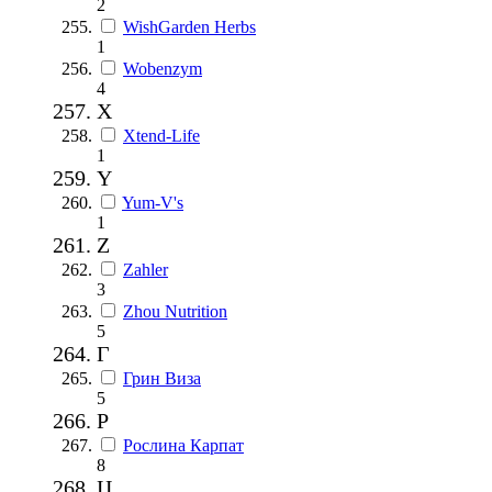
2
WishGarden Herbs
1
Wobenzym
4
X
Xtend-Life
1
Y
Yum-V's
1
Z
Zahler
3
Zhou Nutrition
5
Г
Грин Виза
5
Р
Рослина Карпат
8
Ц