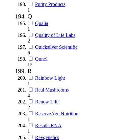
Purity Products
1
Q
Qualia
1
Quality of Life Labs
2
Quicksilver Scientific
6
Qunol
12
R
Rainbow Light
1
Real Mushrooms
4
Renew Life
2
ReserveAge Nutrition
1
Results RNA
1
Revgenetics