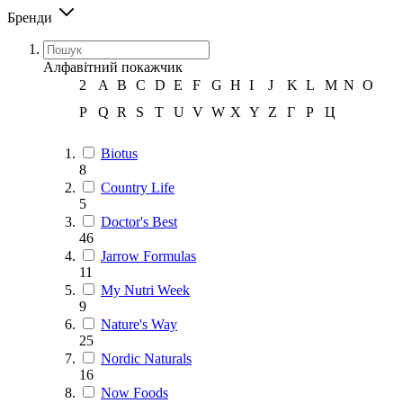
Бренди
Алфавітний покажчик
2
A
B
C
D
E
F
G
H
I
J
K
L
M
N
O
P
Q
R
S
T
U
V
W
X
Y
Z
Г
Р
Ц
Biotus
8
Country Life
5
Doctor's Best
46
Jarrow Formulas
11
My Nutri Week
9
Nature's Way
25
Nordic Naturals
16
Now Foods