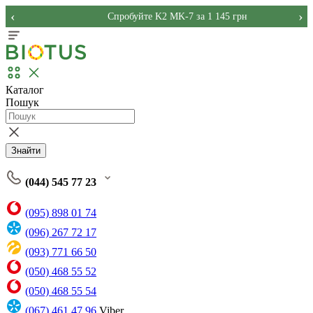
‹
›
Спробуйте K2 MK-7 за 1 145 грн
Каталог
Пошук
Знайти
(044) 545 77 23
(095) 898 01 74
(096) 267 72 17
(093) 771 66 50
(050) 468 55 52
(050) 468 55 54
(067) 461 47 96
Viber