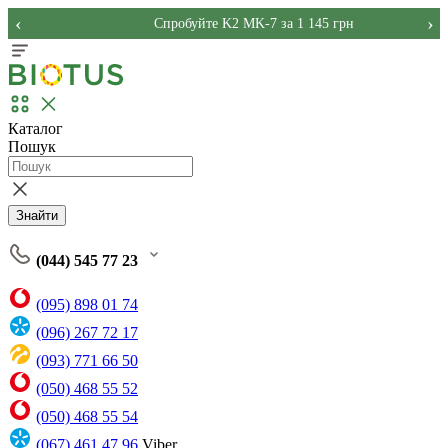
‹
›
Спробуйте K2 MK-7 за 1 145 грн
Каталог
Пошук
Знайти
(044) 545 77 23
(095) 898 01 74
(096) 267 72 17
(093) 771 66 50
(050) 468 55 52
(050) 468 55 54
(067) 461 47 96
Viber