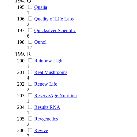
Q
Qualia
1
Quality of Life Labs
2
Quicksilver Scientific
6
Qunol
12
R
Rainbow Light
1
Real Mushrooms
4
Renew Life
2
ReserveAge Nutrition
1
Results RNA
1
Revgenetics
2
Revive
2