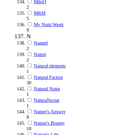
MitoQ
2
MRM
5
My Nutri Week
9
N
Named
2
Natrol
2
Natural elements
1
Natural Factors
30
Natural Nutra
1
NaturaNectar
1
Nature's Answer
8
Nature's Bounty
10
Nature's Life