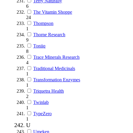
Terry Naturally
6
The Vitamin Shoppe
24
Thompson
1
Thorne Research
9
Toniiq
8
Trace Minerals Research
4
Traditional Medicinals
1
Transformation Enzymes
1
Triquetra Health
2
Twinlab
1
TypeZero
1
U
Umeken