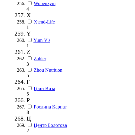
Wobenzym
4
X
Xtend-Life
1
Y
Yum-V's
1
Z
Zahler
3
Zhou Nutrition
5
Г
Грин Виза
5
Р
Рослина Карпат
8
Ц
Центр Болотова
2