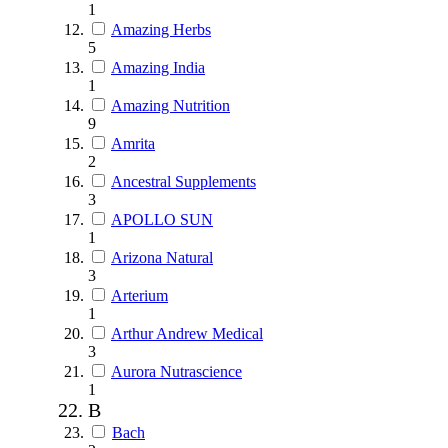
1
Amazing Herbs
5
Amazing India
1
Amazing Nutrition
9
Amrita
2
Ancestral Supplements
3
APOLLO SUN
1
Arizona Natural
3
Arterium
1
Arthur Andrew Medical
3
Aurora Nutrascience
1
B
Bach