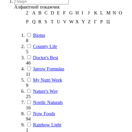
Алфавітний покажчик
2
A
B
C
D
E
F
G
H
I
J
K
L
M
N
O
P
Q
R
S
T
U
V
W
X
Y
Z
Г
Р
Ц
Biotus
8
Country Life
5
Doctor's Best
46
Jarrow Formulas
11
My Nutri Week
9
Nature's Way
25
Nordic Naturals
16
Now Foods
94
Rainbow Light
1