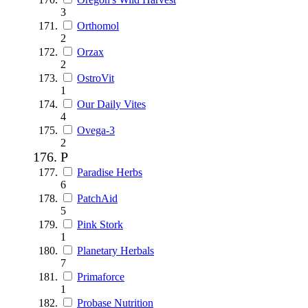
3
Orthomol
2
Orzax
2
OstroVit
1
Our Daily Vites
4
Ovega-3
2
P
Paradise Herbs
6
PatchAid
5
Pink Stork
1
Planetary Herbals
7
Primaforce
1
Probase Nutrition