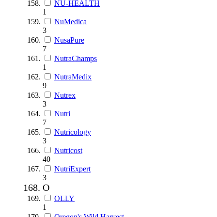
NU-HEALTH
1
NuMedica
3
NusaPure
7
NutraChamps
1
NutraMedix
9
Nutrex
3
Nutri
7
Nutricology
3
Nutricost
40
NutriExpert
3
O
OLLY
1
Oregon's Wild Harvest