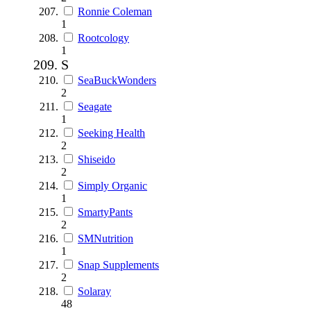
Ronnie Coleman
1
Rootcology
1
S
SeaBuckWonders
2
Seagate
1
Seeking Health
2
Shiseido
2
Simply Organic
1
SmartyPants
2
SMNutrition
1
Snap Supplements
2
Solaray
48