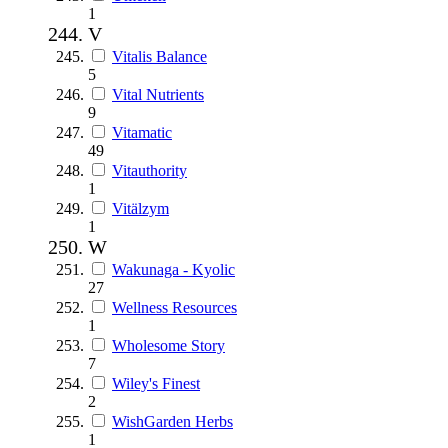
1
V
Vitalis Balance
5
Vital Nutrients
9
Vitamatic
49
Vitauthority
1
Vitälzym
1
W
Wakunaga - Kyolic
27
Wellness Resources
1
Wholesome Story
7
Wiley's Finest
2
WishGarden Herbs
1