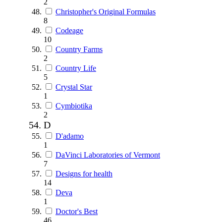
2
Christopher's Original Formulas
8
Codeage
10
Country Farms
2
Country Life
5
Crystal Star
1
Cymbiotika
2
D
D'adamo
1
DaVinci Laboratories of Vermont
7
Designs for health
14
Deva
1
Doctor's Best
46