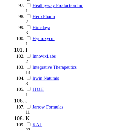
Healthyway Production Inc
1
Herb Pharm
2
Himalaya
3
Hydroxycut
1
I
InnovixLabs
2
Integrative Therapeutics
13
Irwin Naturals
3
ITOH
1
J
Jarrow Formulas
11
K
KAL
23