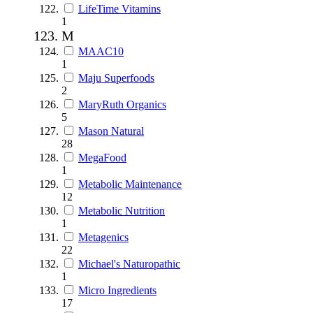
LifeTime Vitamins
1
M
MAAC10
1
Maju Superfoods
2
MaryRuth Organics
5
Mason Natural
28
MegaFood
1
Metabolic Maintenance
12
Metabolic Nutrition
1
Metagenics
22
Michael's Naturopathic
1
Micro Ingredients
17