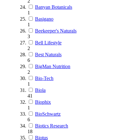
2
Banyan Botanicals
1
Basigano
1
Beekeeper's Naturals
3
Bell Lifestyle
2
Best Naturals
6
BigMan Nutrition
2
Bio-Tech
1
Biola
41
Biophix
1
BioSchwartz
6
Biotics Research
18
Biotus