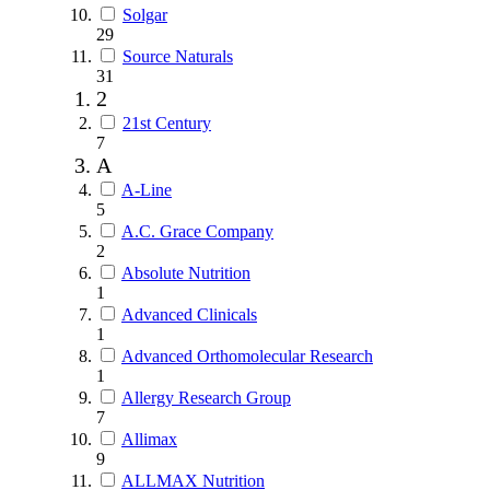
Solgar
29
Source Naturals
31
2
21st Century
7
A
A-Line
5
A.C. Grace Company
2
Absolute Nutrition
1
Advanced Clinicals
1
Advanced Orthomolecular Research
1
Allergy Research Group
7
Allimax
9
ALLMAX Nutrition